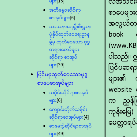
လအသင်း၏ က
များ
[15]
အဘိဓမ္မာဆိုင်ရာ
စာပေများက
စာအုပ်များ
[6]
အလွယ်တကူ
သာသနာရေးဦးစီးဌာန၊
book မ
ပုံနှိပ်ထုတ်ဝေရေးဌာန
ခွဲမှ ထုတ်ဝေသော ဗုဒ္ဓ
(www.KBRL
တရားတော်များ
ပါသည်။ ဤ
ဆိုင်ရာ စာအုပ်
များ
[39]
ပြင်ပဆရ
ပြင်ပမှထုတ်ဝေသောဗုဒ္ဓ
များ၏ စာ
စာပေစာအုပ်များ
website ပေါ
သမိုင်းဆိုင်ရာစာအုပ်
က ညွှန်က
များ
[6]
ကျောင်းတိုက်သမိုင်း
ကုန်းမြေ
ဆိုင်ရာစာအုပ်များ
[4]
မေတ္တာရပ
စာမေးပွဲဆိုင်ရာစာအုပ်
များ
[49]