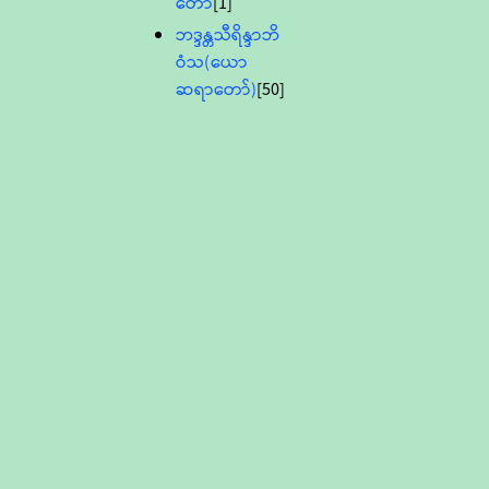
တော်
[1]
ဘဒ္ဒန္တသီရိန္ဒာဘိ
ဝံသ(ယော
ဆရာတော်)
[50]