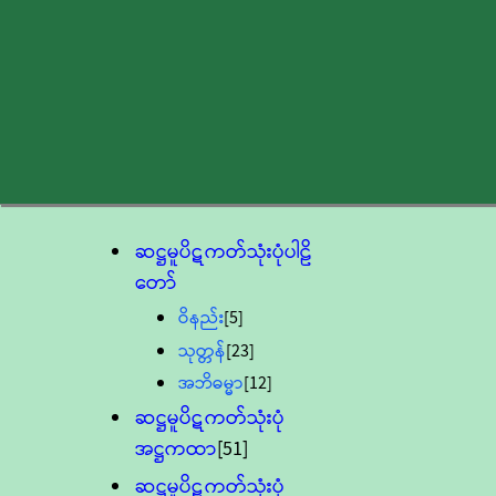
ဆဋ္ဌမူပိဋကတ်သုံးပုံပါဠိ
တော်
ဝိနည်း
[5]
သုတ္တန်
[23]
အဘိဓမ္မာ
[12]
ဆဋ္ဌမူပိဋကတ်သုံးပုံ
အဋ္ဌကထာ
[51]
ဆဋ္ဌမူပိဋကတ်သုံးပုံ