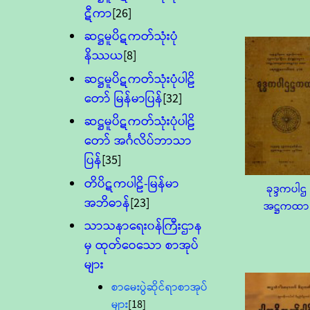
ဋီကာ
[26]
ဆဋ္ဌမူပိဋကတ်သုံးပုံ
နိဿယ
[8]
ဆဋ္ဌမူပိဋကတ်သုံးပုံပါဠိ
တော် မြန်မာပြန်
[32]
ဆဋ္ဌမူပိဋကတ်သုံးပုံပါဠိ
တော် အင်္ဂလိပ်ဘာသာ
ပြန်
[35]
တိပိဋကပါဠိ-မြန်မာ
ခုဒ္ဒကပါဌ
အဘိဓာန်
[23]
အဋ္ဌကထာ
သာသနာရေး၀န်ကြီးဌာန
မှ ထုတ်ဝေသော စာအုပ်
များ
စာမေးပွဲဆိုင်ရာစာအုပ်
များ
[18]