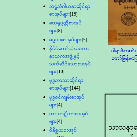
ဆဋ္ဌသံဂါယနာဆိုင်ရာ
စာအုပ်များ
[18]
ထေရုပ္ပတ္တိစာအုပ်
များ
[8]
ဓမ္မပဒစာအုပ်များ
[5]
နိုင်ငံတော်သံဃမဟာ
ပါရာဇိကဏ်ပ
နာယကအဖွဲ့နှင့်
တော်မြန်မာပ
သက်ဆိုင်သောစာအုပ်
များ
[10]
ဗုဒ္ဓဘာသာဆိုင်ရာ
စာအုပ်များ
[144]
ဗုဒ္ဓဝင်ကျမ်းစာအုပ်
များ
[4]
ဘာသာဋီကာစာအုပ်
များ
[4]
သာသနာတော
ဝိနိစ္ဆယစာအုပ်