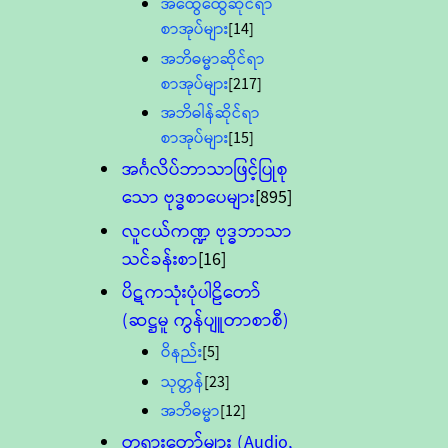
အထွေထွေဆိုင်ရာ
စာအုပ်များ
[14]
အဘိဓမ္မာဆိုင်ရာ
စာအုပ်များ
[217]
အဘိဓါန်ဆိုင်ရာ
စာအုပ်များ
[15]
အင်္ဂလိပ်ဘာသာဖြင့်ပြုစု
သော ဗုဒ္ဓစာပေများ
[895]
လူငယ်ကဏ္ဍ ဗုဒ္ဓဘာသာ
သင်ခန်းစာ
[16]
ပိဋကသုံးပုံပါဠိတော်
(ဆဋ္ဌမူ ကွန်ပျူတာစာစီ)
ဝိနည်း
[5]
သုတ္တန်
[23]
အဘိဓမ္မာ
[12]
တရားတော်များ (Audio,