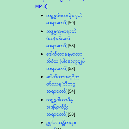
MP-3)
ဘဒ္ဒန္တဝိမလ(မိုးကုတ်
ဆရာတော်)
[50]
ဘဒ္ဒန္တကုမာရာဘိ
ဝံသ(ဗန်းမော်
ဆရာတော်)
[58]
ဒေါက်တာနန္ဒမာလာ
ဘိဝံသ (ပါမောက္ခချုပ်
ဆရာတော်)
[53]
ဒေါက်တာအရှင်ဉာ
ဏိဿရ(သီတဂူ
ဆရာတော်)
[54]
ဘဒ္ဒန္တဝါယာမိန္
ဒ(မြောက်ဦး
ဆရာတော်)
[50]
ဥပ္ပါတသန္တိတရား