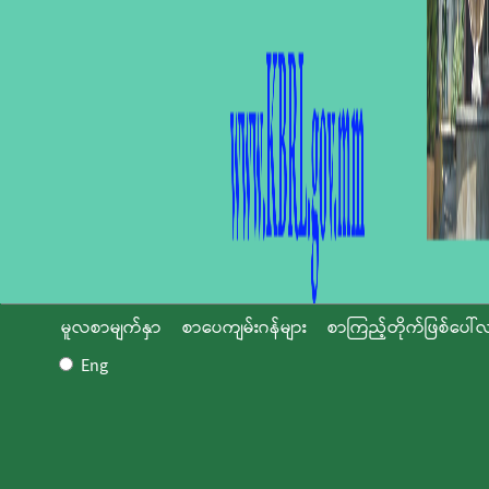
မူလစာမျက်နှာ
စာပေကျမ်းဂန်များ
စာကြည့်တိုက်ဖြစ်ပေါ်လ
Eng