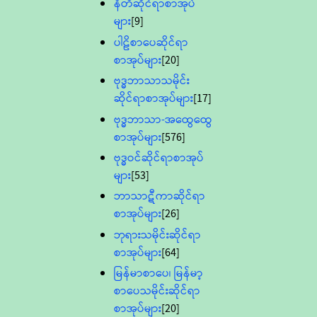
နီတိဆိုင်ရာစာအုပ်
များ
[9]
ပါဠိစာပေဆိုင်ရာ
စာအုပ်များ
[20]
ဗုဒ္ဓဘာသာသမိုင်း
ဆိုင်ရာစာအုပ်များ
[17]
ဗုဒ္ဓဘာသာ-အထွေထွေ
စာအုပ်များ
[576]
ဗုဒ္ဓဝင်ဆိုင်ရာစာအုပ်
များ
[53]
ဘာသာဋီကာဆိုင်ရာ
စာအုပ်များ
[26]
ဘုရားသမိုင်းဆိုင်ရာ
စာအုပ်များ
[64]
မြန်မာစာပေ၊ မြန်မာ့
စာပေသမိုင်းဆိုင်ရာ
စာအုပ်များ
[20]