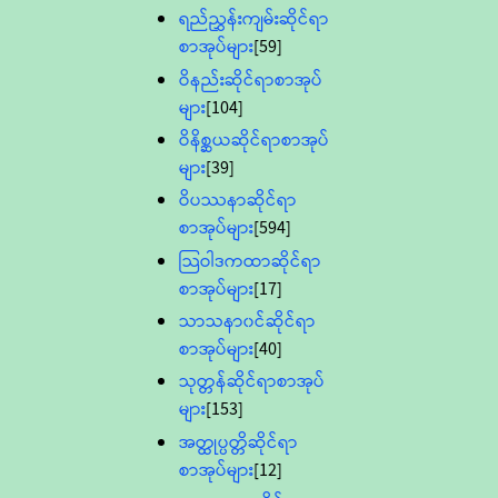
ရည်ညွှန်းကျမ်းဆိုင်ရာ
စာအုပ်များ
[59]
ဝိနည်းဆိုင်ရာစာအုပ်
များ
[104]
ဝိနိစ္ဆယဆိုင်ရာစာအုပ်
များ
[39]
ဝိပဿနာဆိုင်ရာ
စာအုပ်များ
[594]
သြဝါဒကထာဆိုင်ရာ
စာအုပ်များ
[17]
သာသနာ၀င်ဆိုင်ရာ
စာအုပ်များ
[40]
သုတ္တန်ဆိုင်ရာစာအုပ်
များ
[153]
အတ္ထုပ္ပတ္တိဆိုင်ရာ
စာအုပ်များ
[12]