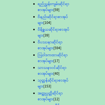
ရည်ညွှန်းကျမ်းဆိုင်ရာ
စာအုပ်များ
[59]
ဝိနည်းဆိုင်ရာစာအုပ်
များ
[104]
ဝိနိစ္ဆယဆိုင်ရာစာအုပ်
များ
[39]
ဝိပဿနာဆိုင်ရာ
စာအုပ်များ
[594]
သြဝါဒကထာဆိုင်ရာ
စာအုပ်များ
[17]
သာသနာ၀င်ဆိုင်ရာ
စာအုပ်များ
[40]
သုတ္တန်ဆိုင်ရာစာအုပ်
များ
[153]
အတ္ထုပ္ပတ္တိဆိုင်ရာ
စာအုပ်များ
[12]