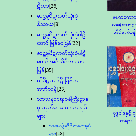
ဋီကာ
[26]
ဆဋ္ဌမူပိဋကတ်သုံးပုံ
မဟာကော
နိဿယ
[8]
လ၏သောဠ
အိပ်မက်ခန်
ဆဋ္ဌမူပိဋကတ်သုံးပုံပါဠိ
တော် မြန်မာပြန်
[32]
ဆဋ္ဌမူပိဋကတ်သုံးပုံပါဠိ
တော် အင်္ဂလိပ်ဘာသာ
ပြန်
[35]
တိပိဋကပါဠိ-မြန်မာ
အဘိဓာန်
[23]
သာသနာရေး၀န်ကြီးဌာန
မှ ထုတ်ဝေသော စာအုပ်
ဗုဒ္ဓဝါဒနှင့် ဗုဒ
များ
တရား
စာမေးပွဲဆိုင်ရာစာအုပ်
များ
[18]