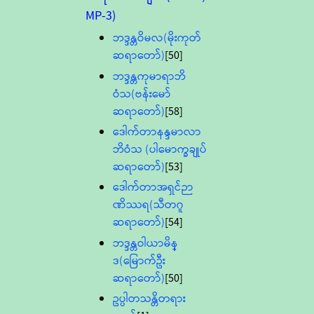
MP-3)
ဘဒ္ဒန္တဝိမလ(မိုးကုတ်
ဆရာတော်)
[50]
ဘဒ္ဒန္တကုမာရာဘိ
ဝံသ(ဗန်းမော်
ဆရာတော်)
[58]
ဒေါက်တာနန္ဒမာလာ
ဘိဝံသ (ပါမောက္ခချုပ်
ဆရာတော်)
[53]
ဒေါက်တာအရှင်ဉာ
ဏိဿရ(သီတဂူ
ဆရာတော်)
[54]
ဘဒ္ဒန္တဝါယာမိန္
ဒ(မြောက်ဦး
ဆရာတော်)
[50]
ဥပ္ပါတသန္တိတရား