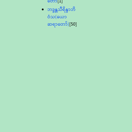
တော်
[1]
ဘဒ္ဒန္တသီရိန္ဒာဘိ
ဝံသ(ယော
ဆရာတော်)
[50]