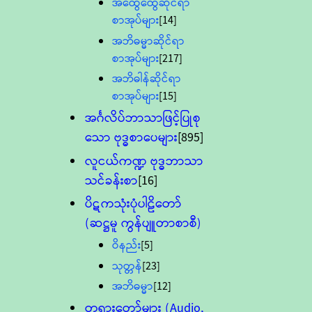
အထွေထွေဆိုင်ရာ
စာအုပ်များ
[14]
အဘိဓမ္မာဆိုင်ရာ
စာအုပ်များ
[217]
အဘိဓါန်ဆိုင်ရာ
စာအုပ်များ
[15]
အင်္ဂလိပ်ဘာသာဖြင့်ပြုစု
သော ဗုဒ္ဓစာပေများ
[895]
လူငယ်ကဏ္ဍ ဗုဒ္ဓဘာသာ
သင်ခန်းစာ
[16]
ပိဋကသုံးပုံပါဠိတော်
(ဆဋ္ဌမူ ကွန်ပျူတာစာစီ)
ဝိနည်း
[5]
သုတ္တန်
[23]
အဘိဓမ္မာ
[12]
တရားတော်များ (Audio,