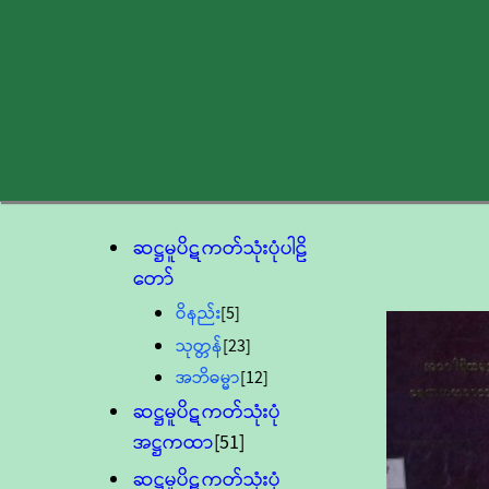
ဆဋ္ဌမူပိဋကတ်သုံးပုံပါဠိ
တော်
ဝိနည်း
[5]
သုတ္တန်
[23]
အဘိဓမ္မာ
[12]
ဆဋ္ဌမူပိဋကတ်သုံးပုံ
အဋ္ဌကထာ
[51]
ဆဋ္ဌမူပိဋကတ်သုံးပုံ