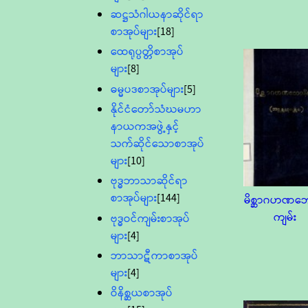
ဆဋ္ဌသံဂါယနာဆိုင်ရာ
စာအုပ်များ
[18]
ထေရုပ္ပတ္တိစာအုပ်
များ
[8]
ဓမ္မပဒစာအုပ်များ
[5]
နိုင်ငံတော်သံဃမဟာ
နာယကအဖွဲ့နှင့်
သက်ဆိုင်သောစာအုပ်
များ
[10]
ဗုဒ္ဓဘာသာဆိုင်ရာ
စာအုပ်များ
[144]
မိစ္ဆာဂဟဏဘ
ကျမ်း
ဗုဒ္ဓဝင်ကျမ်းစာအုပ်
များ
[4]
ဘာသာဋီကာစာအုပ်
များ
[4]
ဝိနိစ္ဆယစာအုပ်