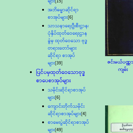
များ
[15]
အဘိဓမ္မာဆိုင်ရာ
စာအုပ်များ
[6]
သာသနာရေးဦးစီးဌာန၊
ပုံနှိပ်ထုတ်ဝေရေးဌာန
ခွဲမှ ထုတ်ဝေသော ဗုဒ္ဓ
တရားတော်များ
ဆိုင်ရာ စာအုပ်
ဇင်းမယ်ပဏ္
များ
[39]
ကျမ်း
ပြင်ပမှထုတ်ဝေသောဗုဒ္ဓ
စာပေစာအုပ်များ
သမိုင်းဆိုင်ရာစာအုပ်
များ
[6]
ကျောင်းတိုက်သမိုင်း
ဆိုင်ရာစာအုပ်များ
[4]
စာမေးပွဲဆိုင်ရာစာအုပ်
များ
[49]