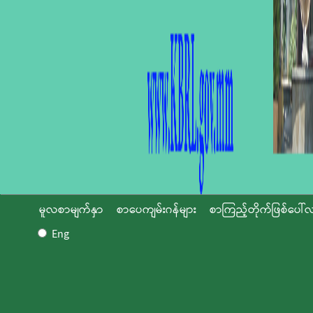
မူလစာမျက်နှာ
စာပေကျမ်းဂန်များ
စာကြည့်တိုက်ဖြစ်ပေါ်လ
Eng