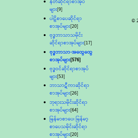
နီတိဆိုင်ရာစာအုပ်
များ
[9]
ပါဠိစာပေဆိုင်ရာ
© 
စာအုပ်များ
[20]
ဗုဒ္ဓဘာသာသမိုင်း
ဆိုင်ရာစာအုပ်များ
[17]
ဗုဒ္ဓဘာသာ-အထွေထွေ
စာအုပ်များ
[576]
ဗုဒ္ဓဝင်ဆိုင်ရာစာအုပ်
များ
[53]
ဘာသာဋီကာဆိုင်ရာ
စာအုပ်များ
[26]
ဘုရားသမိုင်းဆိုင်ရာ
စာအုပ်များ
[64]
မြန်မာစာပေ၊ မြန်မာ့
စာပေသမိုင်းဆိုင်ရာ
စာအုပ်များ
[20]