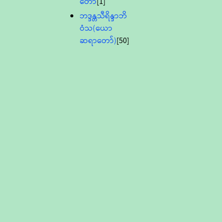
တော်
[1]
ဘဒ္ဒန္တသီရိန္ဒာဘိ
ဝံသ(ယော
ဆရာတော်)
[50]