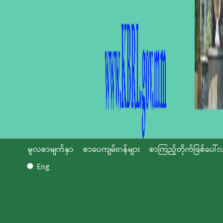
မူလစာမျက်နှာ
စာပေကျမ်းဂန်များ
စာကြည့်တိုက်ဖြစ်ပေါ်လ
Eng