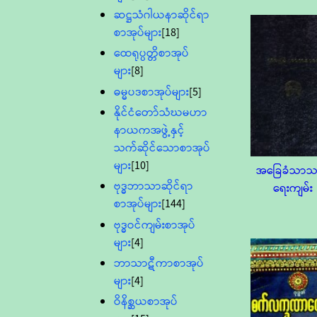
ဆဋ္ဌသံဂါယနာဆိုင်ရာ
စာအုပ်များ
[18]
ထေရုပ္ပတ္တိစာအုပ်
များ
[8]
ဓမ္မပဒစာအုပ်များ
[5]
နိုင်ငံတော်သံဃမဟာ
နာယကအဖွဲ့နှင့်
သက်ဆိုင်သောစာအုပ်
များ
[10]
အခြေခံသာသ
ဗုဒ္ဓဘာသာဆိုင်ရာ
ရေးကျမ်း
စာအုပ်များ
[144]
ဗုဒ္ဓဝင်ကျမ်းစာအုပ်
များ
[4]
ဘာသာဋီကာစာအုပ်
များ
[4]
ဝိနိစ္ဆယစာအုပ်