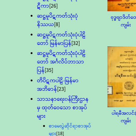
ဋီကာ
[26]
ဆဋ္ဌမူပိဋကတ်သုံးပုံ
ဗုဒ္ဓဗျာဒိတ်တ
နိဿယ
[8]
ကျမ်း
ဆဋ္ဌမူပိဋကတ်သုံးပုံပါဠိ
တော် မြန်မာပြန်
[32]
ဆဋ္ဌမူပိဋကတ်သုံးပုံပါဠိ
တော် အင်္ဂလိပ်ဘာသာ
ပြန်
[35]
တိပိဋကပါဠိ-မြန်မာ
အဘိဓာန်
[23]
သာသနာရေး၀န်ကြီးဌာန
မှ ထုတ်ဝေသော စာအုပ်
ပါရမီအလင်း
များ
ကျမ်း
စာမေးပွဲဆိုင်ရာစာအုပ်
များ
[18]