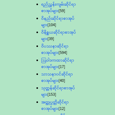
ရည်ညွှန်းကျမ်းဆိုင်ရာ
စာအုပ်များ
[59]
ဝိနည်းဆိုင်ရာစာအုပ်
များ
[104]
ဝိနိစ္ဆယဆိုင်ရာစာအုပ်
များ
[39]
ဝိပဿနာဆိုင်ရာ
စာအုပ်များ
[594]
သြဝါဒကထာဆိုင်ရာ
စာအုပ်များ
[17]
သာသနာ၀င်ဆိုင်ရာ
စာအုပ်များ
[40]
သုတ္တန်ဆိုင်ရာစာအုပ်
များ
[153]
အတ္ထုပ္ပတ္တိဆိုင်ရာ
စာအုပ်များ
[12]