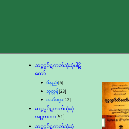
ဆဋ္ဌမူပိဋကတ်သုံးပုံပါဠိ
တော်
ဝိနည်း
[5]
သုတ္တန်
[23]
အဘိဓမ္မာ
[12]
ဆဋ္ဌမူပိဋကတ်သုံးပုံ
အဋ္ဌကထာ
[51]
ဆဋ္ဌမူပိဋကတ်သုံးပုံ