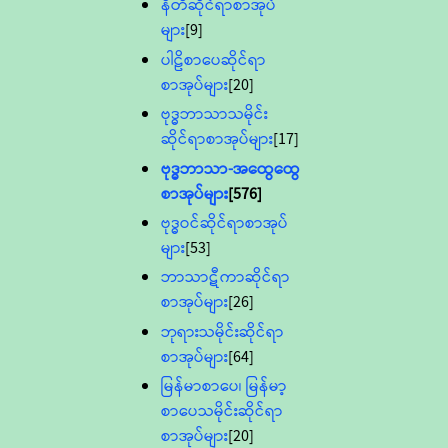
နီတိဆိုင်ရာစာအုပ်
များ
[9]
ပါဠိစာပေဆိုင်ရာ
စာအုပ်များ
[20]
ဗုဒ္ဓဘာသာသမိုင်း
ဆိုင်ရာစာအုပ်များ
[17]
ဗုဒ္ဓဘာသာ-အထွေထွေ
စာအုပ်များ
[576]
ဗုဒ္ဓဝင်ဆိုင်ရာစာအုပ်
များ
[53]
ဘာသာဋီကာဆိုင်ရာ
စာအုပ်များ
[26]
ဘုရားသမိုင်းဆိုင်ရာ
စာအုပ်များ
[64]
မြန်မာစာပေ၊ မြန်မာ့
စာပေသမိုင်းဆိုင်ရာ
စာအုပ်များ
[20]