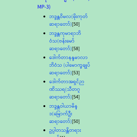
MP-3)
ဘဒ္ဒန္တဝိမလ(မိုးကုတ်
ဆရာတော်)
[50]
ဘဒ္ဒန္တကုမာရာဘိ
ဝံသ(ဗန်းမော်
ဆရာတော်)
[58]
ဒေါက်တာနန္ဒမာလာ
ဘိဝံသ (ပါမောက္ခချုပ်
ဆရာတော်)
[53]
ဒေါက်တာအရှင်ဉာ
ဏိဿရ(သီတဂူ
ဆရာတော်)
[54]
ဘဒ္ဒန္တဝါယာမိန္
ဒ(မြောက်ဦး
ဆရာတော်)
[50]
ဥပ္ပါတသန္တိတရား