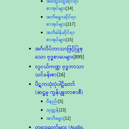
အထွေထွေဆိုင်ရာ
စာအုပ်များ
[14]
အဘိဓမ္မာဆိုင်ရာ
စာအုပ်များ
[217]
အဘိဓါန်ဆိုင်ရာ
စာအုပ်များ
[15]
အင်္ဂလိပ်ဘာသာဖြင့်ပြုစု
သော ဗုဒ္ဓစာပေများ
[895]
လူငယ်ကဏ္ဍ ဗုဒ္ဓဘာသာ
သင်ခန်းစာ
[16]
ပိဋကသုံးပုံပါဠိတော်
(ဆဋ္ဌမူ ကွန်ပျူတာစာစီ)
ဝိနည်း
[5]
သုတ္တန်
[23]
အဘိဓမ္မာ
[12]
တရားတော်များ (Audio,