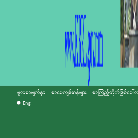
မူလစာမျက်နှာ
စာပေကျမ်းဂန်များ
စာကြည့်တိုက်ဖြစ်ပေါ်လ
Eng