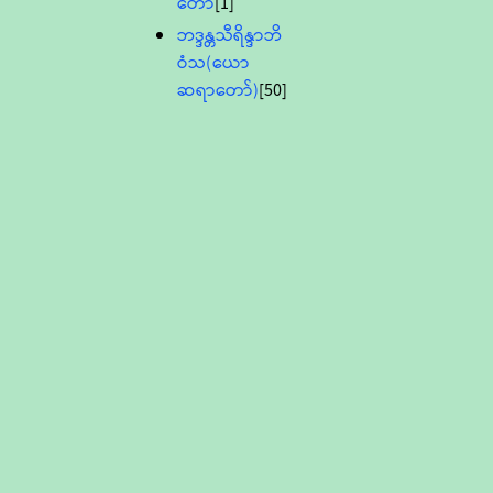
တော်
[1]
ဘဒ္ဒန္တသီရိန္ဒာဘိ
ဝံသ(ယော
ဆရာတော်)
[50]