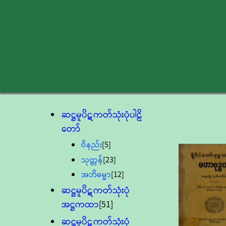
ဆဋ္ဌမူပိဋကတ်သုံးပုံပါဠိ
တော်
ဝိနည်း
[5]
သုတ္တန်
[23]
အဘိဓမ္မာ
[12]
ဆဋ္ဌမူပိဋကတ်သုံးပုံ
အဋ္ဌကထာ
[51]
ဆဋ္ဌမူပိဋကတ်သုံးပုံ