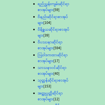
ရည်ညွှန်းကျမ်းဆိုင်ရာ
စာအုပ်များ
[59]
ဝိနည်းဆိုင်ရာစာအုပ်
များ
[104]
ဝိနိစ္ဆယဆိုင်ရာစာအုပ်
များ
[39]
ဝိပဿနာဆိုင်ရာ
စာအုပ်များ
[594]
သြဝါဒကထာဆိုင်ရာ
စာအုပ်များ
[17]
သာသနာ၀င်ဆိုင်ရာ
စာအုပ်များ
[40]
သုတ္တန်ဆိုင်ရာစာအုပ်
များ
[153]
အတ္ထုပ္ပတ္တိဆိုင်ရာ
စာအုပ်များ
[12]