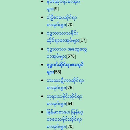
နီတိဆိုင်ရာစာအုပ်
များ
[9]
ပါဠိစာပေဆိုင်ရာ
စာအုပ်များ
[20]
ဗုဒ္ဓဘာသာသမိုင်း
ဆိုင်ရာစာအုပ်များ
[17]
ဗုဒ္ဓဘာသာ-အထွေထွေ
စာအုပ်များ
[576]
ဗုဒ္ဓဝင်ဆိုင်ရာစာအုပ်
များ
[53]
ဘာသာဋီကာဆိုင်ရာ
စာအုပ်များ
[26]
ဘုရားသမိုင်းဆိုင်ရာ
စာအုပ်များ
[64]
မြန်မာစာပေ၊ မြန်မာ့
စာပေသမိုင်းဆိုင်ရာ
စာအုပ်များ
[20]