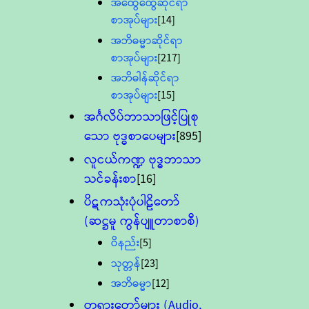
အထွေထွေဆိုင်ရာ
စာအုပ်များ
[14]
အဘိဓမ္မာဆိုင်ရာ
စာအုပ်များ
[217]
အဘိဓါန်ဆိုင်ရာ
စာအုပ်များ
[15]
အင်္ဂလိပ်ဘာသာဖြင့်ပြုစု
သော ဗုဒ္ဓစာပေများ
[895]
လူငယ်ကဏ္ဍ ဗုဒ္ဓဘာသာ
သင်ခန်းစာ
[16]
ပိဋကသုံးပုံပါဠိတော်
(ဆဋ္ဌမူ ကွန်ပျူတာစာစီ)
ဝိနည်း
[5]
သုတ္တန်
[23]
အဘိဓမ္မာ
[12]
တရားတော်များ (Audio,