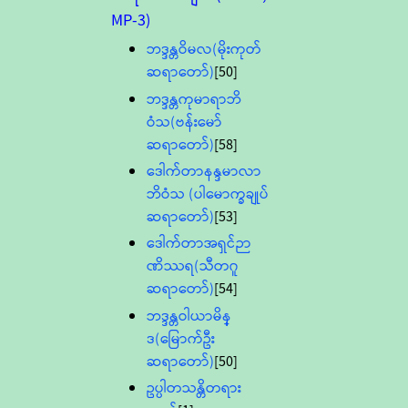
MP-3)
ဘဒ္ဒန္တဝိမလ(မိုးကုတ်
ဆရာတော်)
[50]
ဘဒ္ဒန္တကုမာရာဘိ
ဝံသ(ဗန်းမော်
ဆရာတော်)
[58]
ဒေါက်တာနန္ဒမာလာ
ဘိဝံသ (ပါမောက္ခချုပ်
ဆရာတော်)
[53]
ဒေါက်တာအရှင်ဉာ
ဏိဿရ(သီတဂူ
ဆရာတော်)
[54]
ဘဒ္ဒန္တဝါယာမိန္
ဒ(မြောက်ဦး
ဆရာတော်)
[50]
ဥပ္ပါတသန္တိတရား