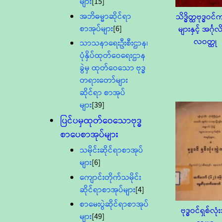
များ
[15]
အဘိဓမ္မာဆိုင်ရာ
သိဒ္ဓိတ္ထဗုဒ္ဓဝင
စာအုပ်များ
[6]
များနှင့် အင်္ဂု
လဝတ္ထု
သာသနာရေးဦးစီးဌာန၊
ပုံနှိပ်ထုတ်ဝေရေးဌာန
ခွဲမှ ထုတ်ဝေသော ဗုဒ္ဓ
တရားတော်များ
ဆိုင်ရာ စာအုပ်
များ
[39]
ပြင်ပမှထုတ်ဝေသောဗုဒ္ဓ
စာပေစာအုပ်များ
သမိုင်းဆိုင်ရာစာအုပ်
များ
[6]
ကျောင်းတိုက်သမိုင်း
ဆိုင်ရာစာအုပ်များ
[4]
စာမေးပွဲဆိုင်ရာစာအုပ်
ဗုဒ္ဓဝင်ရှစ်လုံး
များ
[49]