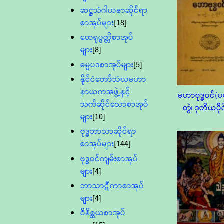
ဆဋ္ဌသံဂါယနာဆိုင်ရာ
စာအုပ်များ
[18]
ထေရုပ္ပတ္တိစာအုပ်
များ
[8]
ဓမ္မပဒစာအုပ်များ
[5]
နိုင်ငံတော်သံဃမဟာ
နာယကအဖွဲ့နှင့်
မဟာဗုဒ္ဓဝင်
သက်ဆိုင်သောစာအုပ်
တွဲ၊ ဒုတိယပိုင
များ
[10]
ဗုဒ္ဓဘာသာဆိုင်ရာ
စာအုပ်များ
[144]
ဗုဒ္ဓဝင်ကျမ်းစာအုပ်
များ
[4]
ဘာသာဋီကာစာအုပ်
များ
[4]
ဝိနိစ္ဆယစာအုပ်