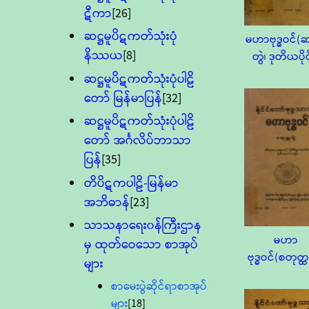
ဋီကာ
[26]
ဆဋ္ဌမူပိဋကတ်သုံးပုံ
မဟာဗုဒ္ဓဝင်(ဆ
နိဿယ
[8]
တွဲ၊ ဒုတိယပိုင
ဆဋ္ဌမူပိဋကတ်သုံးပုံပါဠိ
တော် မြန်မာပြန်
[32]
ဆဋ္ဌမူပိဋကတ်သုံးပုံပါဠိ
တော် အင်္ဂလိပ်ဘာသာ
ပြန်
[35]
တိပိဋကပါဠိ-မြန်မာ
အဘိဓာန်
[23]
သာသနာရေး၀န်ကြီးဌာန
မဟာ
မှ ထုတ်ဝေသော စာအုပ်
ဗုဒ္ဓဝင်(စတုတ္ထ
များ
စာမေးပွဲဆိုင်ရာစာအုပ်
များ
[18]