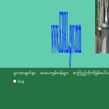
မူလစာမျက်နှာ
စာပေကျမ်းဂန်များ
စာကြည့်တိုက်ဖြစ်ပေါ်လ
Eng