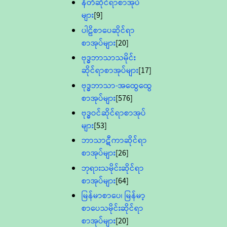
နီတိဆိုင်ရာစာအုပ်
များ
[9]
ပါဠိစာပေဆိုင်ရာ
စာအုပ်များ
[20]
ဗုဒ္ဓဘာသာသမိုင်း
ဆိုင်ရာစာအုပ်များ
[17]
ဗုဒ္ဓဘာသာ-အထွေထွေ
စာအုပ်များ
[576]
ဗုဒ္ဓဝင်ဆိုင်ရာစာအုပ်
များ
[53]
ဘာသာဋီကာဆိုင်ရာ
စာအုပ်များ
[26]
ဘုရားသမိုင်းဆိုင်ရာ
စာအုပ်များ
[64]
မြန်မာစာပေ၊ မြန်မာ့
စာပေသမိုင်းဆိုင်ရာ
စာအုပ်များ
[20]