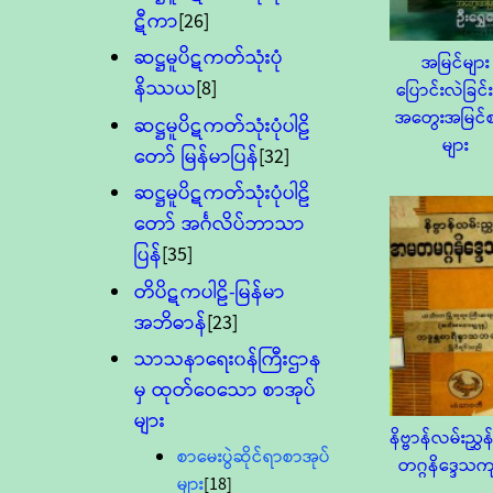
ဋီကာ
[26]
ဆဋ္ဌမူပိဋကတ်သုံးပုံ
အမြင်များ
နိဿယ
[8]
ပြောင်းလဲခြင်းန
အတွေးအမြင်စ
ဆဋ္ဌမူပိဋကတ်သုံးပုံပါဠိ
များ
တော် မြန်မာပြန်
[32]
ဆဋ္ဌမူပိဋကတ်သုံးပုံပါဠိ
တော် အင်္ဂလိပ်ဘာသာ
ပြန်
[35]
တိပိဋကပါဠိ-မြန်မာ
အဘိဓာန်
[23]
သာသနာရေး၀န်ကြီးဌာန
မှ ထုတ်ဝေသော စာအုပ်
များ
နိဗ္ဗာန်လမ်းညွ
စာမေးပွဲဆိုင်ရာစာအုပ်
တဂ္ဂနိဒ္ဒေသကျ
များ
[18]