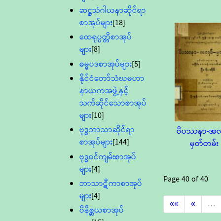
ဆဋ္ဌသံဂါယနာဆိုင်ရာ
စာအုပ်များ
[18]
ထေရုပ္ပတ္တိစာအုပ်
များ
[8]
ဓမ္မပဒစာအုပ်များ
[5]
နိုင်ငံတော်သံဃမဟာ
နာယကအဖွဲ့နှင့်
သက်ဆိုင်သောစာအုပ်
များ
[10]
ဗုဒ္ဓဘာသာဆိုင်ရာ
ဝိပဿနာ-အလု
စာအုပ်များ
[144]
မှတ်တမ်း
ဗုဒ္ဓဝင်ကျမ်းစာအုပ်
များ
[4]
Page
40
of
40
ဘာသာဋီကာစာအုပ်
များ
[4]
««
«
…
ဝိနိစ္ဆယစာအုပ်