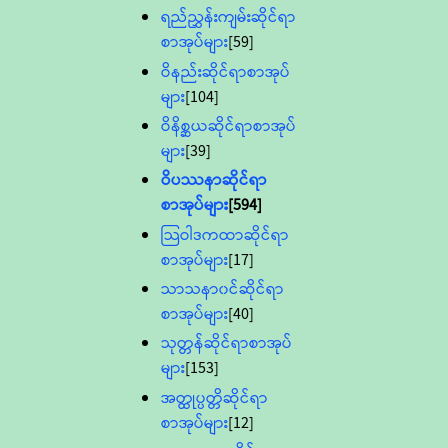
ရည်ညွှန်းကျမ်းဆိုင်ရာ
စာအုပ်များ
[59]
ဝိနည်းဆိုင်ရာစာအုပ်
များ
[104]
ဝိနိစ္ဆယဆိုင်ရာစာအုပ်
များ
[39]
ဝိပဿနာဆိုင်ရာ
စာအုပ်များ
[594]
သြဝါဒကထာဆိုင်ရာ
စာအုပ်များ
[17]
သာသနာ၀င်ဆိုင်ရာ
စာအုပ်များ
[40]
သုတ္တန်ဆိုင်ရာစာအုပ်
များ
[153]
အတ္ထုပ္ပတ္တိဆိုင်ရာ
စာအုပ်များ
[12]