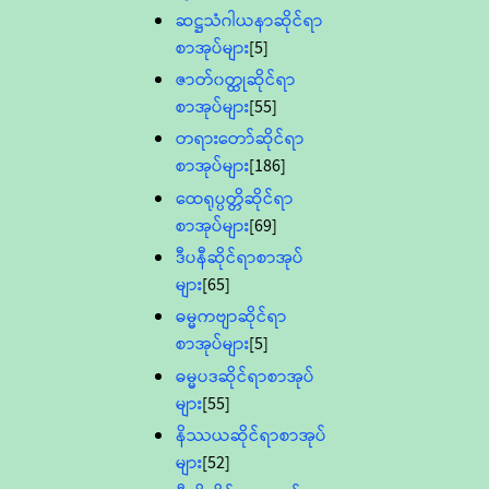
ဆဋ္ဌသံဂါယနာဆိုင်ရာ
စာအုပ်များ
[5]
ဇာတ်၀တ္ထုဆိုင်ရာ
စာအုပ်များ
[55]
တရားတော်ဆိုင်ရာ
စာအုပ်များ
[186]
ထေရုပ္ပတ္တိဆိုင်ရာ
စာအုပ်များ
[69]
ဒီပနီဆိုင်ရာစာအုပ်
များ
[65]
ဓမ္မကဗျာဆိုင်ရာ
စာအုပ်များ
[5]
ဓမ္မပဒဆိုင်ရာစာအုပ်
များ
[55]
နိဿယဆိုင်ရာစာအုပ်
များ
[52]