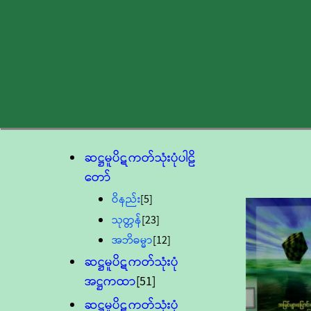
ဆဋ္ဌမူပိဋကတ်သုံးပုံပါဠိ
တော်
ဝိနည်း
[5]
သုတ္တန်
[23]
အဘိဓမ္မာ
[12]
ဆဋ္ဌမူပိဋကတ်သုံးပုံ
အဋ္ဌကထာ
[51]
ဆဋ္ဌမူပိဋကတ်သုံးပုံ