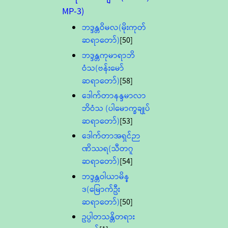
MP-3)
ဘဒ္ဒန္တဝိမလ(မိုးကုတ်
ဆရာတော်)
[50]
ဘဒ္ဒန္တကုမာရာဘိ
ဝံသ(ဗန်းမော်
ဆရာတော်)
[58]
ဒေါက်တာနန္ဒမာလာ
ဘိဝံသ (ပါမောက္ခချုပ်
ဆရာတော်)
[53]
ဒေါက်တာအရှင်ဉာ
ဏိဿရ(သီတဂူ
ဆရာတော်)
[54]
ဘဒ္ဒန္တဝါယာမိန္
ဒ(မြောက်ဦး
ဆရာတော်)
[50]
ဥပ္ပါတသန္တိတရား