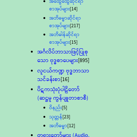
အထွေထွေဆိုင်ရာ
စာအုပ်များ
[14]
အဘိဓမ္မာဆိုင်ရာ
စာအုပ်များ
[217]
အဘိဓါန်ဆိုင်ရာ
စာအုပ်များ
[15]
အင်္ဂလိပ်ဘာသာဖြင့်ပြုစု
သော ဗုဒ္ဓစာပေများ
[895]
လူငယ်ကဏ္ဍ ဗုဒ္ဓဘာသာ
သင်ခန်းစာ
[16]
ပိဋကသုံးပုံပါဠိတော်
(ဆဋ္ဌမူ ကွန်ပျူတာစာစီ)
ဝိနည်း
[5]
သုတ္တန်
[23]
အဘိဓမ္မာ
[12]
တရားတော်များ (Audio,