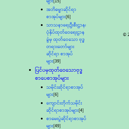
များ
[15]
အဘိဓမ္မာဆိုင်ရာ
စာအုပ်များ
[6]
သာသနာရေးဦးစီးဌာန၊
ပုံနှိပ်ထုတ်ဝေရေးဌာန
© 
ခွဲမှ ထုတ်ဝေသော ဗုဒ္ဓ
တရားတော်များ
ဆိုင်ရာ စာအုပ်
များ
[39]
ပြင်ပမှထုတ်ဝေသောဗုဒ္ဓ
စာပေစာအုပ်များ
သမိုင်းဆိုင်ရာစာအုပ်
များ
[6]
ကျောင်းတိုက်သမိုင်း
ဆိုင်ရာစာအုပ်များ
[4]
စာမေးပွဲဆိုင်ရာစာအုပ်
များ
[49]