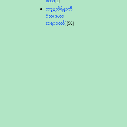
တော်
[1]
ဘဒ္ဒန္တသီရိန္ဒာဘိ
ဝံသ(ယော
ဆရာတော်)
[50]