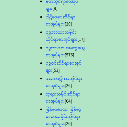
နီတိဆိုင်ရာစာအုပ်
များ
[9]
ပါဠိစာပေဆိုင်ရာ
စာအုပ်များ
[20]
ဗုဒ္ဓဘာသာသမိုင်း
ဆိုင်ရာစာအုပ်များ
[17]
ဗုဒ္ဓဘာသာ-အထွေထွေ
စာအုပ်များ
[576]
ဗုဒ္ဓဝင်ဆိုင်ရာစာအုပ်
များ
[53]
ဘာသာဋီကာဆိုင်ရာ
စာအုပ်များ
[26]
ဘုရားသမိုင်းဆိုင်ရာ
စာအုပ်များ
[64]
မြန်မာစာပေ၊ မြန်မာ့
စာပေသမိုင်းဆိုင်ရာ
စာအုပ်များ
[20]