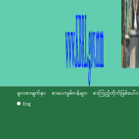
မူလစာမျက်နှာ
စာပေကျမ်းဂန်များ
စာကြည့်တိုက်ဖြစ်ပေါ်လ
Eng