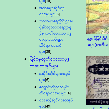
များ
[15]
အဘိဓမ္မာဆိုင်ရာ
စာအုပ်များ
[6]
သာသနာရေးဦးစီးဌာန၊
ပုံနှိပ်ထုတ်ဝေရေးဌာန
ခွဲမှ ထုတ်ဝေသော ဗုဒ္ဓ
ရွှေစင်မြင်းမို
တရားတော်များ
ဓမ္မာ(တတိယတ
ဆိုင်ရာ စာအုပ်
များ
[39]
ပြင်ပမှထုတ်ဝေသောဗုဒ္ဓ
စာပေစာအုပ်များ
သမိုင်းဆိုင်ရာစာအုပ်
များ
[6]
ကျောင်းတိုက်သမိုင်း
ဆိုင်ရာစာအုပ်များ
[4]
စာမေးပွဲဆိုင်ရာစာအုပ်
များ
[49]