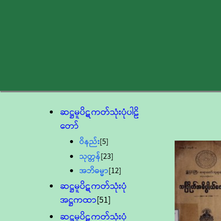
ဆဋ္ဌမူပိဋကတ်သုံးပုံပါဠိ
တော်
ဝိနည်း
[5]
သုတ္တန်
[23]
အဘိဓမ္မာ
[12]
ဆဋ္ဌမူပိဋကတ်သုံးပုံ
အဋ္ဌကထာ
[51]
ဆဋ္ဌမူပိဋကတ်သုံးပုံ