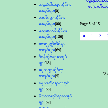
ရှေးဦးသင်အဘ
ဆဋ္ဌသံဂါယနာဆိုင်ရာ
မာ(တတိယတွ
စာအုပ်များ
[5]
ဇာတ်၀တ္ထုဆိုင်ရာ
စာအုပ်များ
[55]
Page
5
of
15
တရားတော်ဆိုင်ရာ
«
1
2
စာအုပ်များ
[186]
ထေရုပ္ပတ္တိဆိုင်ရာ
စာအုပ်များ
[69]
ဒီပနီဆိုင်ရာစာအုပ်
များ
[65]
ဓမ္မကဗျာဆိုင်ရာ
© 
စာအုပ်များ
[5]
ဓမ္မပဒဆိုင်ရာစာအုပ်
များ
[55]
နိဿယဆိုင်ရာစာအုပ်
များ
[52]