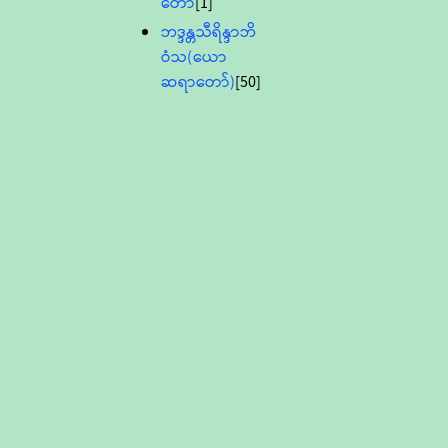
တော်
[1]
ဘဒ္ဒန္တသီရိန္ဒာဘိ
ဝံသ(ယော
ဆရာတော်)
[50]