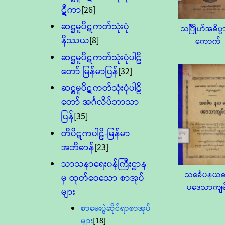
ဋီကာ
[26]
ဆဋ္ဌမူပိဋကတ်သုံးပုံ
သင်္ဂြိုဟ်အဓိပ္
နိဿယ
[8]
ကောက်
ဆဋ္ဌမူပိဋကတ်သုံးပုံပါဠိ
တော် မြန်မာပြန်
[32]
ဆဋ္ဌမူပိဋကတ်သုံးပုံပါဠိ
တော် အင်္ဂလိပ်ဘာသာ
ပြန်
[35]
တိပိဋကပါဠိ-မြန်မာ
အဘိဓာန်
[23]
သာသနာရေး၀န်ကြီးဌာန
သင်္ခေပနယဓမ
မှ ထုတ်ဝေသော စာအုပ်
ပဒေသာကျမ
များ
စာမေးပွဲဆိုင်ရာစာအုပ်
များ
[18]