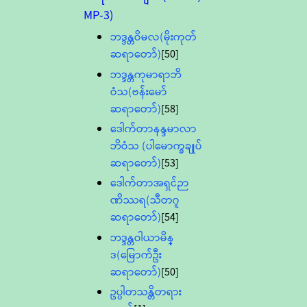
MP-3)
ဘဒ္ဒန္တဝိမလ(မိုးကုတ်
ဆရာတော်)
[50]
ဘဒ္ဒန္တကုမာရာဘိ
ဝံသ(ဗန်းမော်
ဆရာတော်)
[58]
ဒေါက်တာနန္ဒမာလာ
ဘိဝံသ (ပါမောက္ခချုပ်
ဆရာတော်)
[53]
ဒေါက်တာအရှင်ဉာ
ဏိဿရ(သီတဂူ
ဆရာတော်)
[54]
ဘဒ္ဒန္တဝါယာမိန္
ဒ(မြောက်ဦး
ဆရာတော်)
[50]
ဥပ္ပါတသန္တိတရား