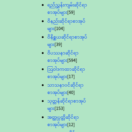
ရည်ညွှန်းကျမ်းဆိုင်ရာ
စာအုပ်များ
[59]
ဝိနည်းဆိုင်ရာစာအုပ်
များ
[104]
ဝိနိစ္ဆယဆိုင်ရာစာအုပ်
များ
[39]
ဝိပဿနာဆိုင်ရာ
စာအုပ်များ
[594]
သြဝါဒကထာဆိုင်ရာ
စာအုပ်များ
[17]
သာသနာ၀င်ဆိုင်ရာ
စာအုပ်များ
[40]
သုတ္တန်ဆိုင်ရာစာအုပ်
များ
[153]
အတ္ထုပ္ပတ္တိဆိုင်ရာ
စာအုပ်များ
[12]