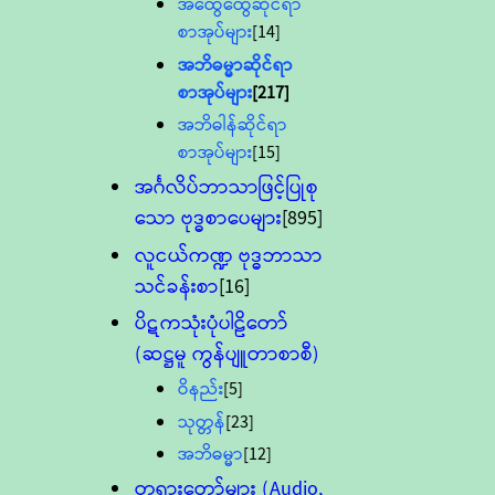
အထွေထွေဆိုင်ရာ
စာအုပ်များ
[14]
အဘိဓမ္မာဆိုင်ရာ
စာအုပ်များ
[217]
အဘိဓါန်ဆိုင်ရာ
စာအုပ်များ
[15]
အင်္ဂလိပ်ဘာသာဖြင့်ပြုစု
သော ဗုဒ္ဓစာပေများ
[895]
လူငယ်ကဏ္ဍ ဗုဒ္ဓဘာသာ
သင်ခန်းစာ
[16]
ပိဋကသုံးပုံပါဠိတော်
(ဆဋ္ဌမူ ကွန်ပျူတာစာစီ)
ဝိနည်း
[5]
သုတ္တန်
[23]
အဘိဓမ္မာ
[12]
တရားတော်များ (Audio,