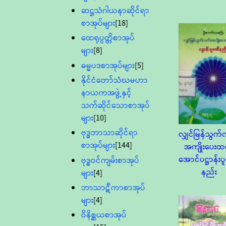
ဆဋ္ဌသံဂါယနာဆိုင်ရာ
စာအုပ်များ
[18]
ထေရုပ္ပတ္တိစာအုပ်
များ
[8]
ဓမ္မပဒစာအုပ်များ
[5]
နိုင်ငံတော်သံဃမဟာ
နာယကအဖွဲ့နှင့်
သက်ဆိုင်သောစာအုပ်
များ
[10]
ဗုဒ္ဓဘာသာဆိုင်ရာ
လျှင်မြန်သွက
စာအုပ်များ
[144]
အကျိုးပေးထ
အောင်ပဋ္ဌာန်းပ
ဗုဒ္ဓဝင်ကျမ်းစာအုပ်
နည်း
များ
[4]
ဘာသာဋီကာစာအုပ်
များ
[4]
ဝိနိစ္ဆယစာအုပ်