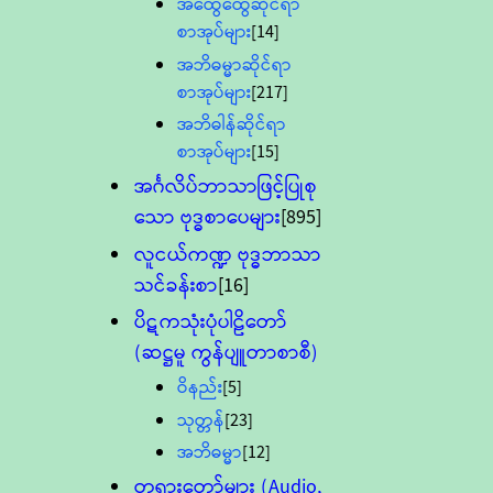
အထွေထွေဆိုင်ရာ
စာအုပ်များ
[14]
အဘိဓမ္မာဆိုင်ရာ
စာအုပ်များ
[217]
အဘိဓါန်ဆိုင်ရာ
စာအုပ်များ
[15]
အင်္ဂလိပ်ဘာသာဖြင့်ပြုစု
သော ဗုဒ္ဓစာပေများ
[895]
လူငယ်ကဏ္ဍ ဗုဒ္ဓဘာသာ
သင်ခန်းစာ
[16]
ပိဋကသုံးပုံပါဠိတော်
(ဆဋ္ဌမူ ကွန်ပျူတာစာစီ)
ဝိနည်း
[5]
သုတ္တန်
[23]
အဘိဓမ္မာ
[12]
တရားတော်များ (Audio,