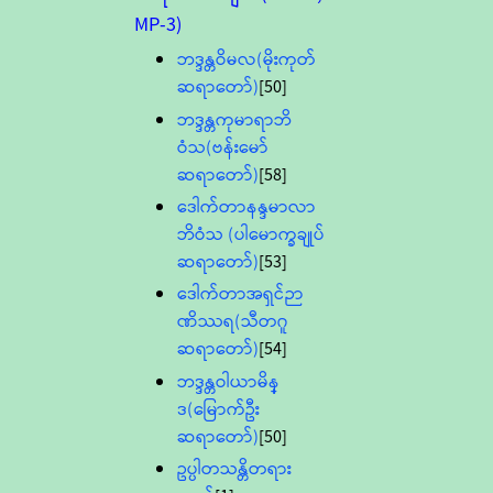
MP-3)
ဘဒ္ဒန္တဝိမလ(မိုးကုတ်
ဆရာတော်)
[50]
ဘဒ္ဒန္တကုမာရာဘိ
ဝံသ(ဗန်းမော်
ဆရာတော်)
[58]
ဒေါက်တာနန္ဒမာလာ
ဘိဝံသ (ပါမောက္ခချုပ်
ဆရာတော်)
[53]
ဒေါက်တာအရှင်ဉာ
ဏိဿရ(သီတဂူ
ဆရာတော်)
[54]
ဘဒ္ဒန္တဝါယာမိန္
ဒ(မြောက်ဦး
ဆရာတော်)
[50]
ဥပ္ပါတသန္တိတရား