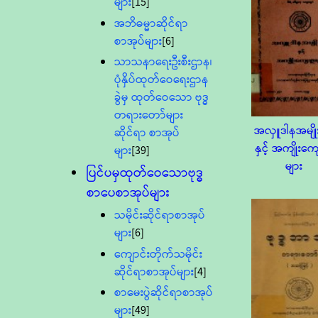
များ
[15]
အဘိဓမ္မာဆိုင်ရာ
စာအုပ်များ
[6]
သာသနာရေးဦးစီးဌာန၊
ပုံနှိပ်ထုတ်ဝေရေးဌာန
ခွဲမှ ထုတ်ဝေသော ဗုဒ္ဓ
တရားတော်များ
အလှူဒါနအမျိုးမ
ဆိုင်ရာ စာအုပ်
နှင့် အကျိုးကျေ
များ
[39]
များ
ပြင်ပမှထုတ်ဝေသောဗုဒ္ဓ
စာပေစာအုပ်များ
သမိုင်းဆိုင်ရာစာအုပ်
များ
[6]
ကျောင်းတိုက်သမိုင်း
ဆိုင်ရာစာအုပ်များ
[4]
စာမေးပွဲဆိုင်ရာစာအုပ်
များ
[49]