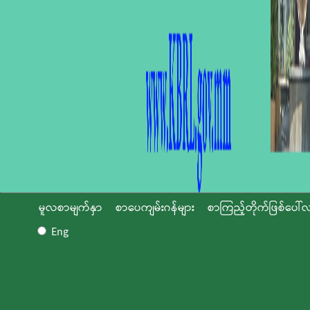
မူလစာမျက်နှာ
စာပေကျမ်းဂန်များ
စာကြည့်တိုက်ဖြစ်ပေါ်လ
Eng