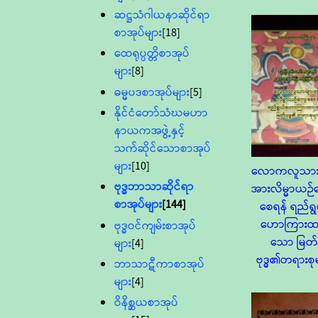
ဆဋ္ဌသံဂါယနာဆိုင်ရာ
စာအုပ်များ
[18]
ထေရုပ္ပတ္တိစာအုပ်
များ
[8]
ဓမ္မပဒစာအုပ်များ
[5]
နိုင်ငံတော်သံဃမဟာ
နာယကအဖွဲ့နှင့်
သက်ဆိုင်သောစာအုပ်
များ
[10]
လောကလူသားမ
ဗုဒ္ဓဘာသာဆိုင်ရာ
အားလိမ္မာယဉ်
စာအုပ်များ
[144]
စေရန် ရည်ရ
ဟောကြားထ
ဗုဒ္ဓဝင်ကျမ်းစာအုပ်
သော မြတ်
များ
[4]
ဗုဒ္ဓ၏တရားစုမ
ဘာသာဋီကာစာအုပ်
များ
[4]
ဝိနိစ္ဆယစာအုပ်