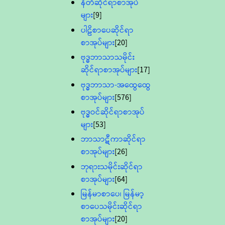
နီတိဆိုင်ရာစာအုပ်
များ
[9]
ပါဠိစာပေဆိုင်ရာ
စာအုပ်များ
[20]
ဗုဒ္ဓဘာသာသမိုင်း
ဆိုင်ရာစာအုပ်များ
[17]
ဗုဒ္ဓဘာသာ-အထွေထွေ
စာအုပ်များ
[576]
ဗုဒ္ဓဝင်ဆိုင်ရာစာအုပ်
များ
[53]
ဘာသာဋီကာဆိုင်ရာ
စာအုပ်များ
[26]
ဘုရားသမိုင်းဆိုင်ရာ
စာအုပ်များ
[64]
မြန်မာစာပေ၊ မြန်မာ့
စာပေသမိုင်းဆိုင်ရာ
စာအုပ်များ
[20]