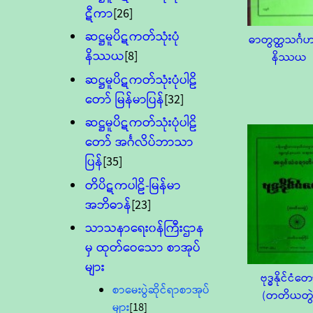
ဋီကာ
[26]
ဆဋ္ဌမူပိဋကတ်သုံးပုံ
ဓာတွတ္ထသင်္ဂဟ
နိဿယ
[8]
နိဿယ
ဆဋ္ဌမူပိဋကတ်သုံးပုံပါဠိ
တော် မြန်မာပြန်
[32]
ဆဋ္ဌမူပိဋကတ်သုံးပုံပါဠိ
တော် အင်္ဂလိပ်ဘာသာ
ပြန်
[35]
တိပိဋကပါဠိ-မြန်မာ
အဘိဓာန်
[23]
သာသနာရေး၀န်ကြီးဌာန
မှ ထုတ်ဝေသော စာအုပ်
များ
ဗုဒ္ဓနိုင်ငံတေ
စာမေးပွဲဆိုင်ရာစာအုပ်
(တတိယတွဲ
များ
[18]