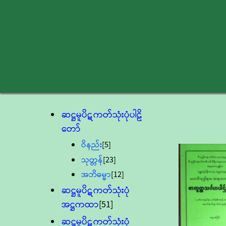
ဆဋ္ဌမူပိဋကတ်သုံးပုံပါဠိ
တော်
ဝိနည်း
[5]
သုတ္တန်
[23]
အဘိဓမ္မာ
[12]
ဆဋ္ဌမူပိဋကတ်သုံးပုံ
အဋ္ဌကထာ
[51]
ဆဋ္ဌမူပိဋကတ်သုံးပုံ