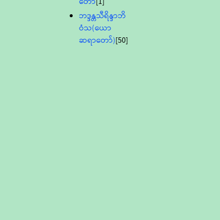
တော်
[1]
ဘဒ္ဒန္တသီရိန္ဒာဘိ
ဝံသ(ယော
ဆရာတော်)
[50]