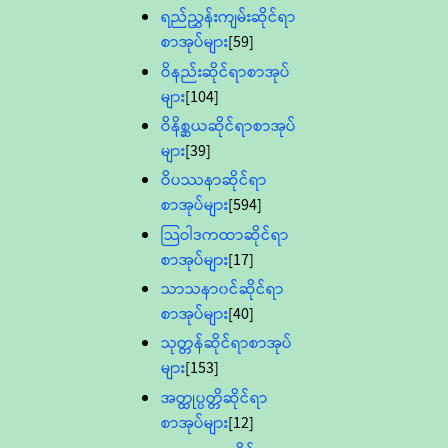
ရည်ညွှန်းကျမ်းဆိုင်ရာ
စာအုပ်များ
[59]
ဝိနည်းဆိုင်ရာစာအုပ်
များ
[104]
ဝိနိစ္ဆယဆိုင်ရာစာအုပ်
များ
[39]
ဝိပဿနာဆိုင်ရာ
စာအုပ်များ
[594]
သြဝါဒကထာဆိုင်ရာ
စာအုပ်များ
[17]
သာသနာ၀င်ဆိုင်ရာ
စာအုပ်များ
[40]
သုတ္တန်ဆိုင်ရာစာအုပ်
များ
[153]
အတ္ထုပ္ပတ္တိဆိုင်ရာ
စာအုပ်များ
[12]