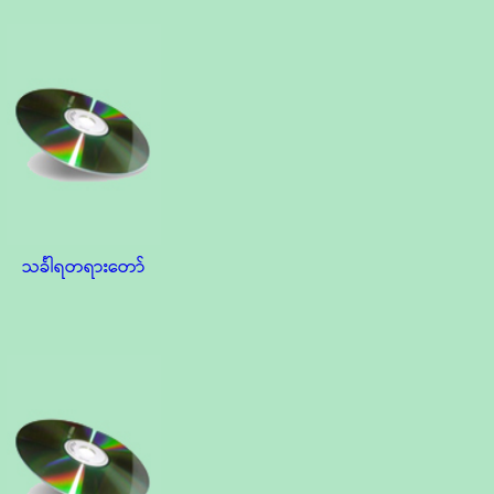
သင်္ခါရတရားတော်