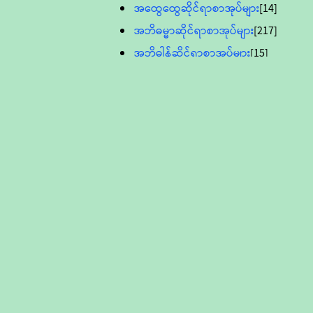
အထွေထွေဆိုင်ရာစာအုပ်များ
[14]
အဘိဓမ္မာဆိုင်ရာစာအုပ်များ
[217]
အဘိဓါန်ဆိုင်ရာစာအုပ်များ
[15]
အင်္ဂလိပ်ဘာသာဖြင့်ပြုစုသော ဗုဒ္ဓ
စာပေများ
[895]
လူငယ်ကဏ္ဍ ဗုဒ္ဓဘာသာ
သင်ခန်းစာ
[16]
ပိဋကသုံးပုံပါဠိတော် (ဆဋ္ဌမူ
ကွန်ပျူတာစာစီ)
ဝိနည်း
[5]
သုတ္တန်
[23]
အဘိဓမ္မာ
[12]
တရားတော်များ (Audio, MP-3)
ဘဒ္ဒန္တဝိမလ(မိုးကုတ်ဆရာတော်)