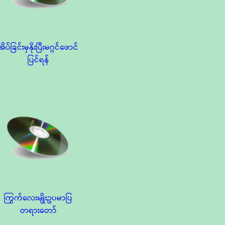
အိပ်ခြင်းမှနိုးပြီးမဂ္ဂင်ဖောင်
ပြင်ရန်
ကြွက်လေးမျိုးဥပမာပြ
တရားတော်