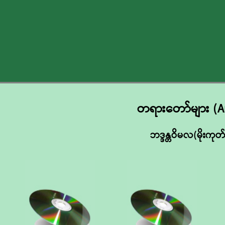
တရားတော်များ (A
ဘဒ္ဒန္တဝိမလ(မိုးက