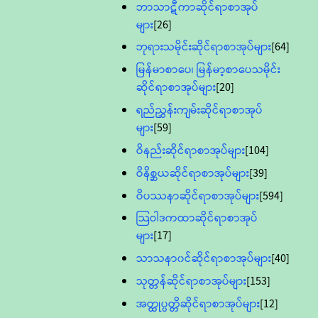
ဘာသာဋီကာဆိုင်ရာစာအုပ်
များ
[26]
ဘုရားသမိုင်းဆိုင်ရာစာအုပ်များ
[64]
မြန်မာစာပေ၊ မြန်မာ့စာပေသမိုင်း
ဆိုင်ရာစာအုပ်များ
[20]
ရည်ညွှန်းကျမ်းဆိုင်ရာစာအုပ်
များ
[59]
ဝိနည်းဆိုင်ရာစာအုပ်များ
[104]
ဝိနိစ္ဆယဆိုင်ရာစာအုပ်များ
[39]
ဝိပဿနာဆိုင်ရာစာအုပ်များ
[594]
သြဝါဒကထာဆိုင်ရာစာအုပ်
များ
[17]
သာသနာ၀င်ဆိုင်ရာစာအုပ်များ
[40]
သုတ္တန်ဆိုင်ရာစာအုပ်များ
[153]
အတ္ထုပ္ပတ္တိဆိုင်ရာစာအုပ်များ
[12]