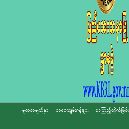
မူလစာမျက်နှာ
စာပေကျမ်းဂန်များ
စာကြည့်တိုက်ဖြစ်