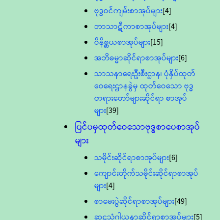
ဗုဒ္ဓဝင်ကျမ်းစာအုပ်များ
[4]
ဘာသာဋီကာစာအုပ်များ
[4]
ဝိနိစ္ဆယစာအုပ်များ
[15]
အဘိဓမ္မာဆိုင်ရာစာအုပ်များ
[6]
သာသနာရေးဦးစီးဌာန၊ ပုံနှိပ်ထုတ်
ဝေရေးဌာနခွဲမှ ထုတ်ဝေသော ဗုဒ္ဓ
တရားတော်များဆိုင်ရာ စာအုပ်
များ
[39]
ပြင်ပမှထုတ်ဝေသောဗုဒ္ဓစာပေစာအုပ်
များ
သမိုင်းဆိုင်ရာစာအုပ်များ
[6]
ကျောင်းတိုက်သမိုင်းဆိုင်ရာစာအုပ်
များ
[4]
စာမေးပွဲဆိုင်ရာစာအုပ်များ
[49]
ဆဋ္ဌသံဂါယနာဆိုင်ရာစာအုပ်များ
[5]