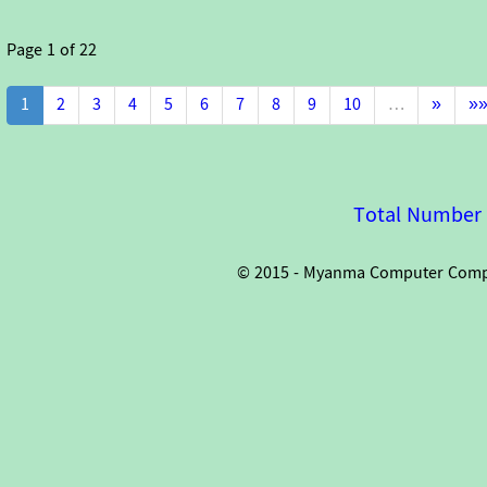
Page
1
of
22
1
2
3
4
5
6
7
8
9
10
…
»
»
Total Number o
© 2015 - Myanma Computer Compan