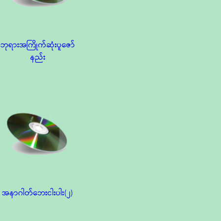
ဘုရားအကြိုက်ဆုံးပူဇော်
နည်း
အနာဂါတ်ဘေးငါးပါး(၂)