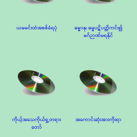
ယမမင်းထံအစစ်ခံရပုံ
ဓမ္မာနု၊ ဓမ္မပဋိပတ္တိကင်း၍
မဂ်ဉာဏ်မရနိုင်
ကိုယ့်အသေကိုယ်ရှု့တရား
အကောင်းဆုံးအားကိုးရာ
တော်