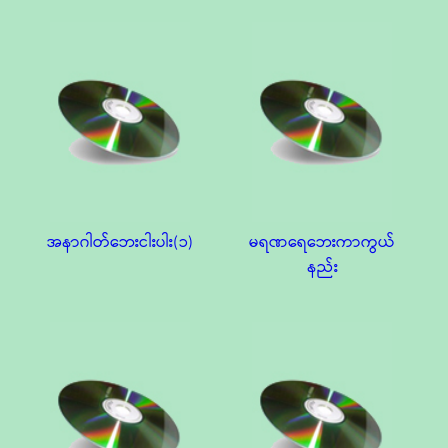
အနာဂါတ်ဘေးငါးပါး(၁)
မရဏရေဘေးကာကွယ်
နည်း