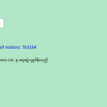
»
f visitors: 763184
y Ltd., မှ ရေးဆွဲလှူဒါန်းသည်