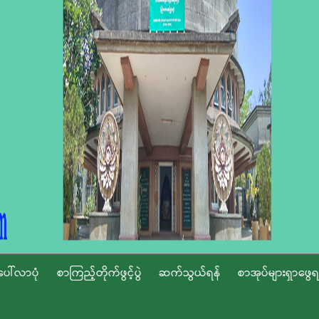
ပေါ်လာပုံ
စာကြည့်တိုက်ဖွင့်ပွဲ
ဆက်သွယ်ရန်
စာအုပ်များရှာဖွေရ