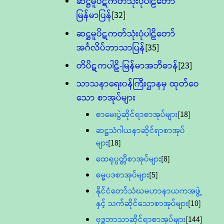
ဆဋ္ဌမူပိဋကတ်သုံးပုံပါဠိတော်
မြန်မာပြန်
[32]
ဆဋ္ဌမူပိဋကတ်သုံးပုံပါဠိတော်
အင်္ဂလိပ်ဘာသာပြန်
[35]
တိပိဋကပါဠိ-မြန်မာအဘိဓာန်
[23]
သာသနာရေး၀န်ကြီးဌာနမှ ထုတ်ဝေ
သော စာအုပ်များ
စာမေးပွဲဆိုင်ရာစာအုပ်များ
[18]
ဆဋ္ဌသံဂါယနာဆိုင်ရာစာအုပ်
များ
[18]
ထေရုပ္ပတ္တိစာအုပ်များ
[8]
ဓမ္မပဒစာအုပ်များ
[5]
နိုင်ငံတော်သံဃမဟာနာယကအဖွဲ့
နှင့် သက်ဆိုင်သောစာအုပ်များ
[10]
ဗုဒ္ဓဘာသာဆိုင်ရာစာအုပ်များ
[144]