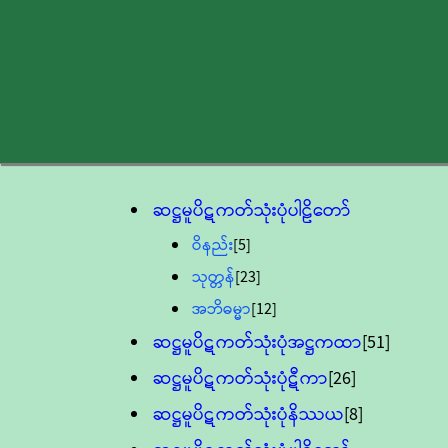
ဆဋ္ဌမူပိဋကတ်သုံးပုံပါဠိတော်
ဝိနည်း
[5]
သုတ္တန်
[23]
အဘိဓမ္မာ
[12]
ဆဋ္ဌမူပိဋကတ်သုံးပုံအဋ္ဌကထာ
[51]
ဆဋ္ဌမူပိဋကတ်သုံးပုံဋီကာ
[26]
ဆဋ္ဌမူပိဋကတ်သုံးပုံနိဿယ
[8]