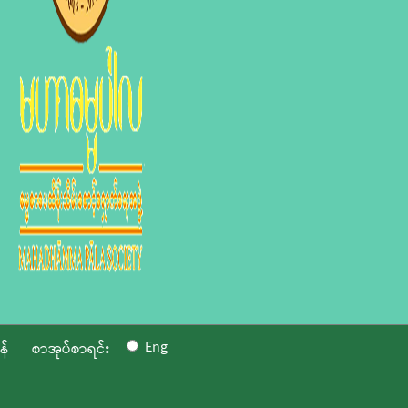
Eng
န်
စာအုပ်စာရင်း