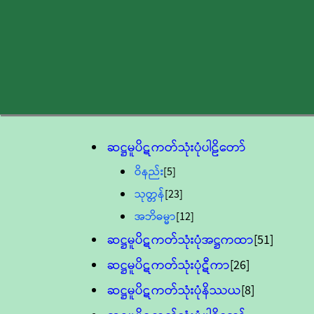
ဆဋ္ဌမူပိဋကတ်သုံးပုံပါဠိတော်
ဝိနည်း
[5]
သုတ္တန်
[23]
အဘိဓမ္မာ
[12]
ဆဋ္ဌမူပိဋကတ်သုံးပုံအဋ္ဌကထာ
[51]
ဆဋ္ဌမူပိဋကတ်သုံးပုံဋီကာ
[26]
ဆဋ္ဌမူပိဋကတ်သုံးပုံနိဿယ
[8]