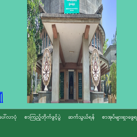
ပေါ်လာပုံ
စာကြည့်တိုက်ဖွင့်ပွဲ
ဆက်သွယ်ရန်
စာအုပ်များရှာဖွေရ