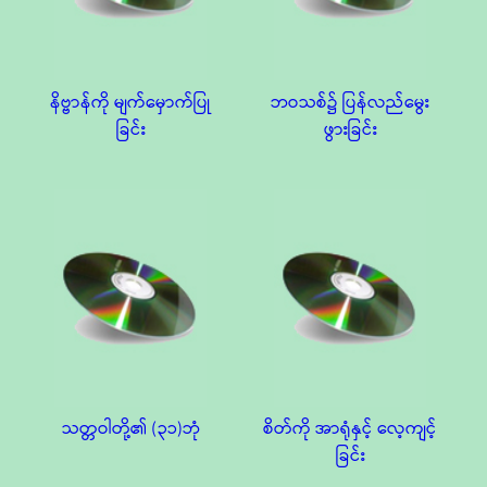
နိဗ္ဗာန်ကို မျက်မှောက်ပြု
ဘဝသစ်၌ ပြန်လည်မွေး
ခြင်း
ဖွားခြင်း
သတ္တဝါတို့၏ (၃၁)ဘုံ
စိတ်ကို အာရုံနှင့် လေ့ကျင့်
ခြင်း