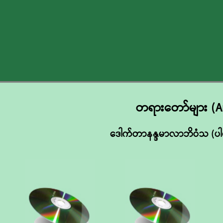
တရားတော်များ (A
ဒေါက်တာနန္ဒမာလာဘိဝံသ (ပါ