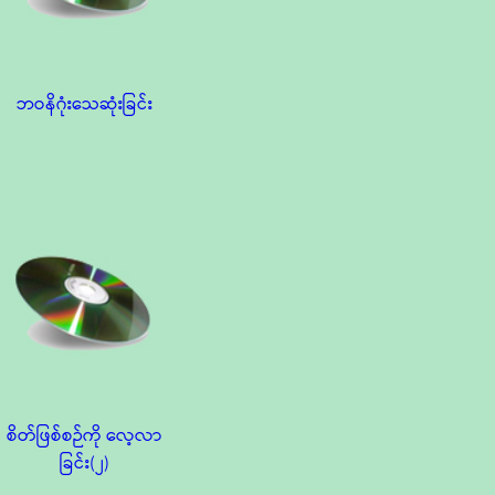
ဘဝနိဂုံးသေဆုံးခြင်း
စိတ်ဖြစ်စဉ်ကို လေ့လာ
ခြင်း(၂)