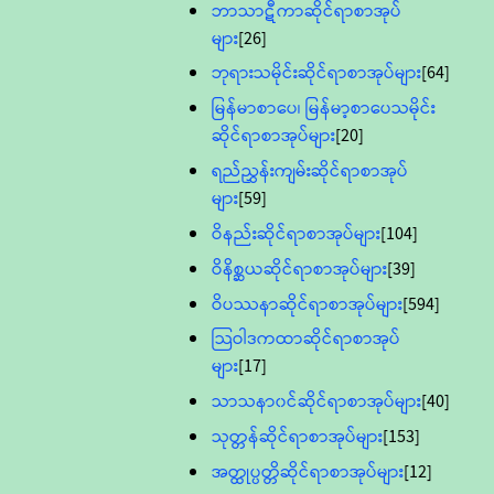
ဘာသာဋီကာဆိုင်ရာစာအုပ်
များ
[26]
ဘုရားသမိုင်းဆိုင်ရာစာအုပ်များ
[64]
မြန်မာစာပေ၊ မြန်မာ့စာပေသမိုင်း
ဆိုင်ရာစာအုပ်များ
[20]
ရည်ညွှန်းကျမ်းဆိုင်ရာစာအုပ်
များ
[59]
ဝိနည်းဆိုင်ရာစာအုပ်များ
[104]
ဝိနိစ္ဆယဆိုင်ရာစာအုပ်များ
[39]
ဝိပဿနာဆိုင်ရာစာအုပ်များ
[594]
သြဝါဒကထာဆိုင်ရာစာအုပ်
များ
[17]
သာသနာ၀င်ဆိုင်ရာစာအုပ်များ
[40]
သုတ္တန်ဆိုင်ရာစာအုပ်များ
[153]
အတ္ထုပ္ပတ္တိဆိုင်ရာစာအုပ်များ
[12]