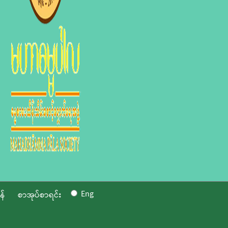
Eng
န်
စာအုပ်စာရင်း