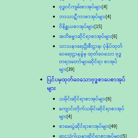
ဗုဒ္ဓဝင်ကျမ်းစာအုပ်များ
[4]
ဘာသာဋီကာစာအုပ်များ
[4]
ဝိနိစ္ဆယစာအုပ်များ
[15]
အဘိဓမ္မာဆိုင်ရာစာအုပ်များ
[6]
သာသနာရေးဦးစီးဌာန၊ ပုံနှိပ်ထုတ်
ဝေရေးဌာနခွဲမှ ထုတ်ဝေသော ဗုဒ္ဓ
တရားတော်များဆိုင်ရာ စာအုပ်
များ
[39]
ပြင်ပမှထုတ်ဝေသောဗုဒ္ဓစာပေစာအုပ်
များ
သမိုင်းဆိုင်ရာစာအုပ်များ
[6]
ကျောင်းတိုက်သမိုင်းဆိုင်ရာစာအုပ်
များ
[4]
စာမေးပွဲဆိုင်ရာစာအုပ်များ
[49]
ဆဋ္ဌသံဂါယနာဆိုင်ရာစာအုပ်များ
[5]