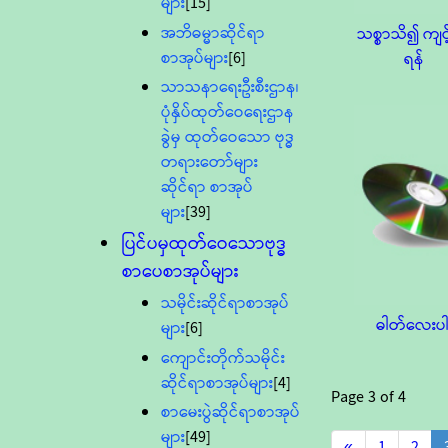
များ
[15]
အဘိဓမ္မာဆိုင်ရာ
သစ္စာသိ၍ ကျင့်
စာအုပ်များ
[6]
ရန်
သာသနာရေးဦးစီးဌာန၊
ပုံနှိပ်ထုတ်ဝေရေးဌာန
ခွဲမှ ထုတ်ဝေသော ဗုဒ္ဓ
တရားတော်များ
ဆိုင်ရာ စာအုပ်
များ
[39]
ပြင်ပမှထုတ်ဝေသောဗုဒ္ဓ
စာပေစာအုပ်များ
သမိုင်းဆိုင်ရာစာအုပ်
ဓါတ်လေးပါ
များ
[6]
ကျောင်းတိုက်သမိုင်း
ဆိုင်ရာစာအုပ်များ
[4]
Page
3
of
4
စာမေးပွဲဆိုင်ရာစာအုပ်
များ
[49]
«
1
2