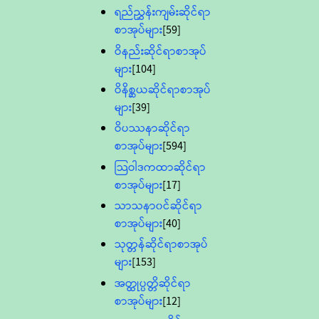
ရည်ညွှန်းကျမ်းဆိုင်ရာ
စာအုပ်များ
[59]
ဝိနည်းဆိုင်ရာစာအုပ်
များ
[104]
ဝိနိစ္ဆယဆိုင်ရာစာအုပ်
များ
[39]
ဝိပဿနာဆိုင်ရာ
စာအုပ်များ
[594]
သြဝါဒကထာဆိုင်ရာ
စာအုပ်များ
[17]
သာသနာ၀င်ဆိုင်ရာ
စာအုပ်များ
[40]
သုတ္တန်ဆိုင်ရာစာအုပ်
များ
[153]
အတ္ထုပ္ပတ္တိဆိုင်ရာ
စာအုပ်များ
[12]