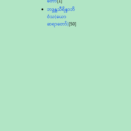
တော်
[1]
ဘဒ္ဒန္တသီရိန္ဒာဘိ
ဝံသ(ယော
ဆရာတော်)
[50]