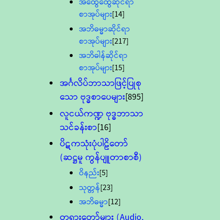
အထွေထွေဆိုင်ရာ
စာအုပ်များ
[14]
အဘိဓမ္မာဆိုင်ရာ
စာအုပ်များ
[217]
အဘိဓါန်ဆိုင်ရာ
စာအုပ်များ
[15]
အင်္ဂလိပ်ဘာသာဖြင့်ပြုစု
သော ဗုဒ္ဓစာပေများ
[895]
လူငယ်ကဏ္ဍ ဗုဒ္ဓဘာသာ
သင်ခန်းစာ
[16]
ပိဋကသုံးပုံပါဠိတော်
(ဆဋ္ဌမူ ကွန်ပျူတာစာစီ)
ဝိနည်း
[5]
သုတ္တန်
[23]
အဘိဓမ္မာ
[12]
တရားတော်များ (Audio,