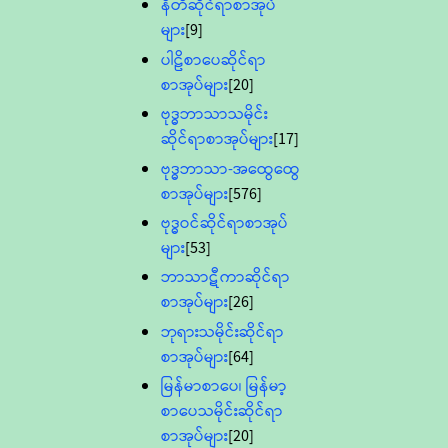
နီတိဆိုင်ရာစာအုပ်
များ
[9]
ပါဠိစာပေဆိုင်ရာ
စာအုပ်များ
[20]
ဗုဒ္ဓဘာသာသမိုင်း
ဆိုင်ရာစာအုပ်များ
[17]
ဗုဒ္ဓဘာသာ-အထွေထွေ
စာအုပ်များ
[576]
ဗုဒ္ဓဝင်ဆိုင်ရာစာအုပ်
များ
[53]
ဘာသာဋီကာဆိုင်ရာ
စာအုပ်များ
[26]
ဘုရားသမိုင်းဆိုင်ရာ
စာအုပ်များ
[64]
မြန်မာစာပေ၊ မြန်မာ့
စာပေသမိုင်းဆိုင်ရာ
စာအုပ်များ
[20]