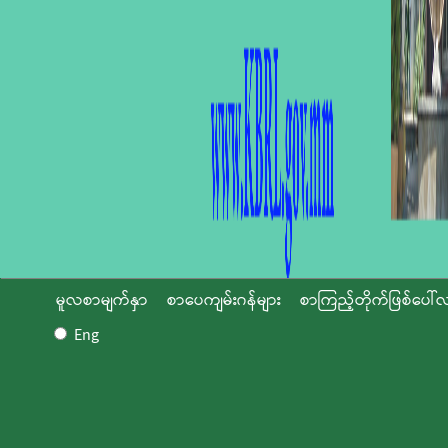
မူလစာမျက်နှာ
စာပေကျမ်းဂန်များ
စာကြည့်တိုက်ဖြစ်ပေါ်လ
Eng