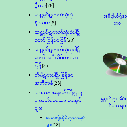
ဋီကာ
[26]
ဆဋ္ဌမူပိဋကတ်သုံးပုံ
အဓိပ္ပါယ်ရှိ
နိဿယ
[8]
ဘဝ
ဆဋ္ဌမူပိဋကတ်သုံးပုံပါဠိ
တော် မြန်မာပြန်
[32]
ဆဋ္ဌမူပိဋကတ်သုံးပုံပါဠိ
တော် အင်္ဂလိပ်ဘာသာ
ပြန်
[35]
တိပိဋကပါဠိ-မြန်မာ
အဘိဓာန်
[23]
သာသနာရေး၀န်ကြီးဌာန
ရှုမှတ်ရာ အိမ်တ
မှ ထုတ်ဝေသော စာအုပ်
ဝိပဿနာ
များ
စာမေးပွဲဆိုင်ရာစာအုပ်
များ
[18]