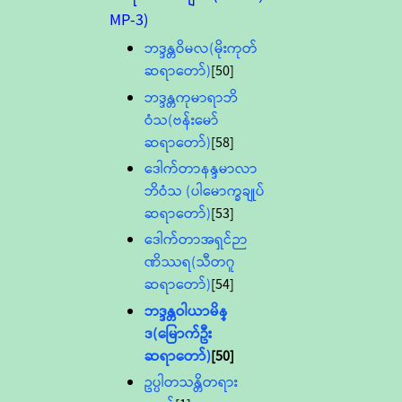
MP-3)
ဘဒ္ဒန္တဝိမလ(မိုးကုတ်
ဆရာတော်)
[50]
ဘဒ္ဒန္တကုမာရာဘိ
ဝံသ(ဗန်းမော်
ဆရာတော်)
[58]
ဒေါက်တာနန္ဒမာလာ
ဘိဝံသ (ပါမောက္ခချုပ်
ဆရာတော်)
[53]
ဒေါက်တာအရှင်ဉာ
ဏိဿရ(သီတဂူ
ဆရာတော်)
[54]
ဘဒ္ဒန္တဝါယာမိန္
ဒ(မြောက်ဦး
ဆရာတော်)
[50]
ဥပ္ပါတသန္တိတရား