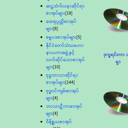
ဆဋ္ဌသံဂါယနာဆိုင်ရာ
စာအုပ်များ
[18]
ထေရုပ္ပတ္တိစာအုပ်
များ
[8]
ဓမ္မပဒစာအုပ်များ
[5]
နိုင်ငံတော်သံဃမဟာ
နာယကအဖွဲ့နှင့်
ဒုက္ခရင်းကာ 
သက်ဆိုင်သောစာအုပ်
ရှာ
များ
[10]
ဗုဒ္ဓဘာသာဆိုင်ရာ
စာအုပ်များ
[144]
ဗုဒ္ဓဝင်ကျမ်းစာအုပ်
များ
[4]
ဘာသာဋီကာစာအုပ်
များ
[4]
ဝိနိစ္ဆယစာအုပ်