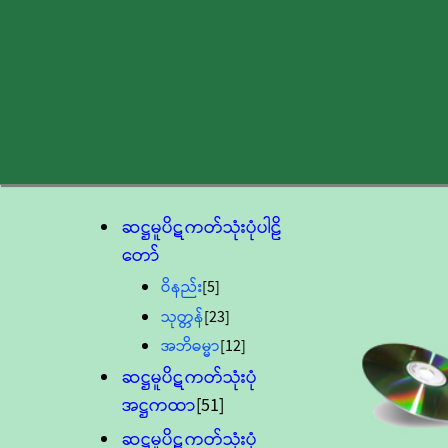
ဆဋ္ဌမူပိဋကတ်သုံးပုံပါဠိ
တော်
ဝိနည်း
[5]
သုတ္တန်
[23]
အဘိဓမ္မာ
[12]
ဆဋ္ဌမူပိဋကတ်သုံးပုံ
အဋ္ဌကထာ
[51]
ဆဋ္ဌမူပိဋကတ်သုံးပုံ