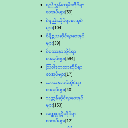
ရည်ညွှန်းကျမ်းဆိုင်ရာ
စာအုပ်များ
[59]
ဝိနည်းဆိုင်ရာစာအုပ်
များ
[104]
ဝိနိစ္ဆယဆိုင်ရာစာအုပ်
များ
[39]
ဝိပဿနာဆိုင်ရာ
စာအုပ်များ
[594]
သြဝါဒကထာဆိုင်ရာ
စာအုပ်များ
[17]
သာသနာ၀င်ဆိုင်ရာ
စာအုပ်များ
[40]
သုတ္တန်ဆိုင်ရာစာအုပ်
များ
[153]
အတ္ထုပ္ပတ္တိဆိုင်ရာ
စာအုပ်များ
[12]