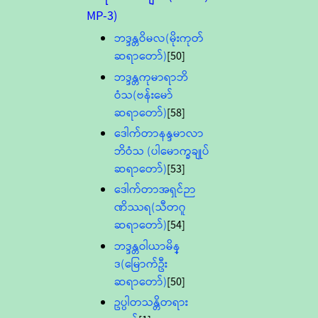
MP-3)
ဘဒ္ဒန္တဝိမလ(မိုးကုတ်
ဆရာတော်)
[50]
ဘဒ္ဒန္တကုမာရာဘိ
ဝံသ(ဗန်းမော်
ဆရာတော်)
[58]
ဒေါက်တာနန္ဒမာလာ
ဘိဝံသ (ပါမောက္ခချုပ်
ဆရာတော်)
[53]
ဒေါက်တာအရှင်ဉာ
ဏိဿရ(သီတဂူ
ဆရာတော်)
[54]
ဘဒ္ဒန္တဝါယာမိန္
ဒ(မြောက်ဦး
ဆရာတော်)
[50]
ဥပ္ပါတသန္တိတရား