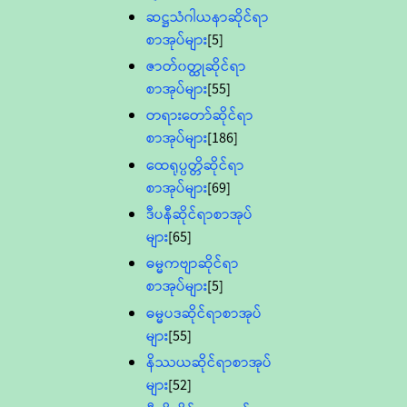
ဆဋ္ဌသံဂါယနာဆိုင်ရာ
စာအုပ်များ
[5]
ဇာတ်၀တ္ထုဆိုင်ရာ
စာအုပ်များ
[55]
တရားတော်ဆိုင်ရာ
စာအုပ်များ
[186]
ထေရုပ္ပတ္တိဆိုင်ရာ
စာအုပ်များ
[69]
ဒီပနီဆိုင်ရာစာအုပ်
များ
[65]
ဓမ္မကဗျာဆိုင်ရာ
စာအုပ်များ
[5]
ဓမ္မပဒဆိုင်ရာစာအုပ်
များ
[55]
နိဿယဆိုင်ရာစာအုပ်
များ
[52]