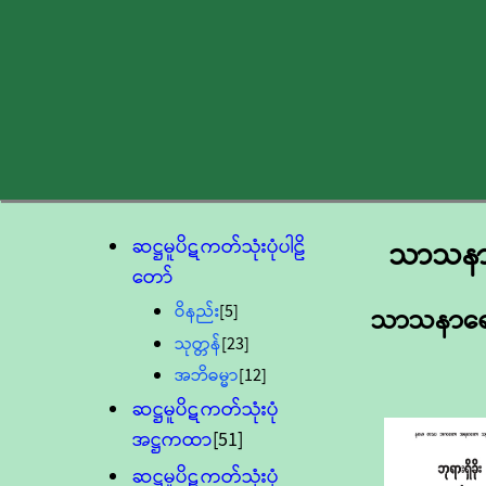
ဆဋ္ဌမူပိဋကတ်သုံးပုံပါဠိ
သာသနာရ
တော်
ဝိနည်း
[5]
သာသနာရေးဦ
သုတ္တန်
[23]
အဘိဓမ္မာ
[12]
ဆဋ္ဌမူပိဋကတ်သုံးပုံ
အဋ္ဌကထာ
[51]
ဆဋ္ဌမူပိဋကတ်သုံးပုံ