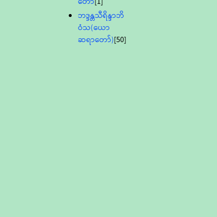
တော်
[1]
ဘဒ္ဒန္တသီရိန္ဒာဘိ
ဝံသ(ယော
ဆရာတော်)
[50]