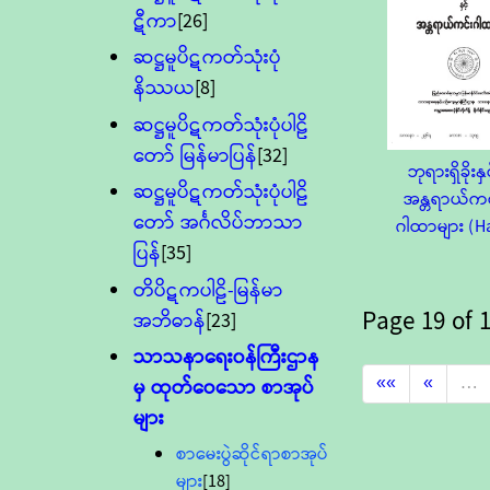
ဋီကာ
[26]
ဆဋ္ဌမူပိဋကတ်သုံးပုံ
နိဿယ
[8]
ဆဋ္ဌမူပိဋကတ်သုံးပုံပါဠိ
တော် မြန်မာပြန်
[32]
ဘုရားရှိခိုးနှင
ဆဋ္ဌမူပိဋကတ်သုံးပုံပါဠိ
အန္တရာယ်ကင
တော် အင်္ဂလိပ်ဘာသာ
ဂါထာများ (Ha
ပြန်
[35]
တိပိဋကပါဠိ-မြန်မာ
Page
19
of
1
အဘိဓာန်
[23]
သာသနာရေး၀န်ကြီးဌာန
««
«
…
မှ ထုတ်ဝေသော စာအုပ်
များ
စာမေးပွဲဆိုင်ရာစာအုပ်
များ
[18]