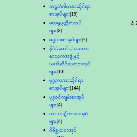
ဆဋ္ဌသံဂါယနာဆိုင်ရာ
စာအုပ်များ
[18]
ထေရုပ္ပတ္တိစာအုပ်
© 
များ
[8]
ဓမ္မပဒစာအုပ်များ
[5]
နိုင်ငံတော်သံဃမဟာ
နာယကအဖွဲ့နှင့်
သက်ဆိုင်သောစာအုပ်
များ
[10]
ဗုဒ္ဓဘာသာဆိုင်ရာ
စာအုပ်များ
[144]
ဗုဒ္ဓဝင်ကျမ်းစာအုပ်
များ
[4]
ဘာသာဋီကာစာအုပ်
များ
[4]
ဝိနိစ္ဆယစာအုပ်