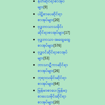
နီတိဆိုင်ရာစာအုပ်
များ
[9]
ပါဠိစာပေဆိုင်ရာ
စာအုပ်များ
[20]
ဗုဒ္ဓဘာသာသမိုင်း
ဆိုင်ရာစာအုပ်များ
[17]
ဗုဒ္ဓဘာသာ-အထွေထွေ
စာအုပ်များ
[576]
ဗုဒ္ဓဝင်ဆိုင်ရာစာအုပ်
များ
[53]
ဘာသာဋီကာဆိုင်ရာ
စာအုပ်များ
[26]
ဘုရားသမိုင်းဆိုင်ရာ
စာအုပ်များ
[64]
မြန်မာစာပေ၊ မြန်မာ့
စာပေသမိုင်းဆိုင်ရာ
စာအုပ်များ
[20]