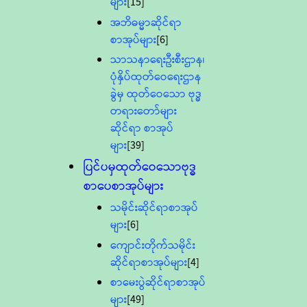
များ
[15]
အဘိဓမ္မာဆိုင်ရာ
စာအုပ်များ
[6]
သာသနာရေးဦးစီးဌာန၊
ပုံနှိပ်ထုတ်ဝေရေးဌာန
ခွဲမှ ထုတ်ဝေသော ဗုဒ္ဓ
တရားတော်များ
ဆိုင်ရာ စာအုပ်
များ
[39]
ပြင်ပမှထုတ်ဝေသောဗုဒ္ဓ
စာပေစာအုပ်များ
သမိုင်းဆိုင်ရာစာအုပ်
များ
[6]
ကျောင်းတိုက်သမိုင်း
ဆိုင်ရာစာအုပ်များ
[4]
စာမေးပွဲဆိုင်ရာစာအုပ်
များ
[49]