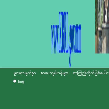
မူလစာမျက်နှာ
စာပေကျမ်းဂန်များ
စာကြည့်တိုက်ဖြစ်ပေါ်လ
Eng