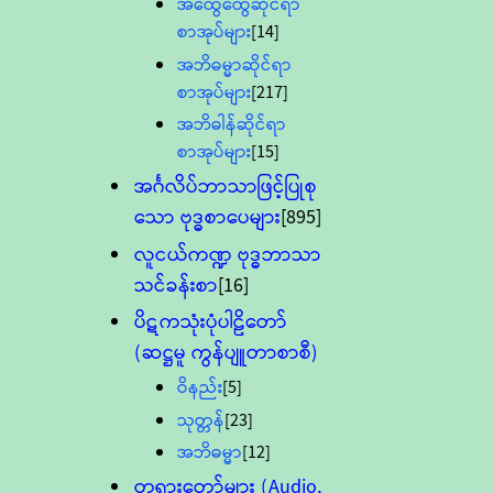
အထွေထွေဆိုင်ရာ
စာအုပ်များ
[14]
အဘိဓမ္မာဆိုင်ရာ
စာအုပ်များ
[217]
အဘိဓါန်ဆိုင်ရာ
စာအုပ်များ
[15]
အင်္ဂလိပ်ဘာသာဖြင့်ပြုစု
သော ဗုဒ္ဓစာပေများ
[895]
လူငယ်ကဏ္ဍ ဗုဒ္ဓဘာသာ
သင်ခန်းစာ
[16]
ပိဋကသုံးပုံပါဠိတော်
(ဆဋ္ဌမူ ကွန်ပျူတာစာစီ)
ဝိနည်း
[5]
သုတ္တန်
[23]
အဘိဓမ္မာ
[12]
တရားတော်များ (Audio,