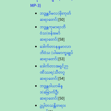
MP-3)
ဘဒ္ဒန္တဝိမလ(မိုးကုတ်
ဆရာတော်)
[50]
ဘဒ္ဒန္တကုမာရာဘိ
ဝံသ(ဗန်းမော်
ဆရာတော်)
[58]
ဒေါက်တာနန္ဒမာလာ
ဘိဝံသ (ပါမောက္ခချုပ်
ဆရာတော်)
[53]
ဒေါက်တာအရှင်ဉာ
ဏိဿရ(သီတဂူ
ဆရာတော်)
[54]
ဘဒ္ဒန္တဝါယာမိန္
ဒ(မြောက်ဦး
ဆရာတော်)
[50]
ဥပ္ပါတသန္တိတရား