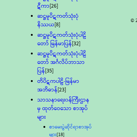
ဋီကာ
[26]
ဆဋ္ဌမူပိဋကတ်သုံးပုံ
© 
နိဿယ
[8]
ဆဋ္ဌမူပိဋကတ်သုံးပုံပါဠိ
တော် မြန်မာပြန်
[32]
ဆဋ္ဌမူပိဋကတ်သုံးပုံပါဠိ
တော် အင်္ဂလိပ်ဘာသာ
ပြန်
[35]
တိပိဋကပါဠိ-မြန်မာ
အဘိဓာန်
[23]
သာသနာရေး၀န်ကြီးဌာန
မှ ထုတ်ဝေသော စာအုပ်
များ
စာမေးပွဲဆိုင်ရာစာအုပ်
များ
[18]