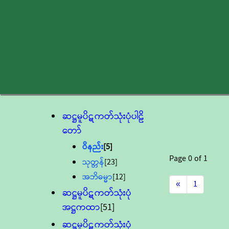
ဆဋ္ဌမူပိဋကတ်သုံးပုံပါဠိ
တော်
ဝိနည်း
[5]
Page
0
of
1
သုတ္တန်
[23]
အဘိဓမ္မာ
[12]
«
1
ဆဋ္ဌမူပိဋကတ်သုံးပုံ
အဋ္ဌကထာ
[51]
ဆဋ္ဌမူပိဋကတ်သုံးပုံ