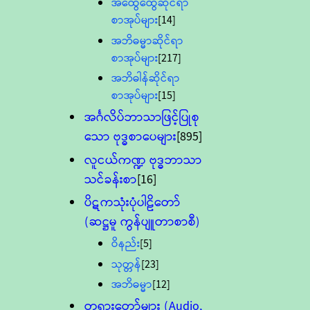
အထွေထွေဆိုင်ရာ
စာအုပ်များ
[14]
အဘိဓမ္မာဆိုင်ရာ
စာအုပ်များ
[217]
အဘိဓါန်ဆိုင်ရာ
စာအုပ်များ
[15]
အင်္ဂလိပ်ဘာသာဖြင့်ပြုစု
သော ဗုဒ္ဓစာပေများ
[895]
လူငယ်ကဏ္ဍ ဗုဒ္ဓဘာသာ
သင်ခန်းစာ
[16]
ပိဋကသုံးပုံပါဠိတော်
(ဆဋ္ဌမူ ကွန်ပျူတာစာစီ)
ဝိနည်း
[5]
သုတ္တန်
[23]
အဘိဓမ္မာ
[12]
တရားတော်များ (Audio,