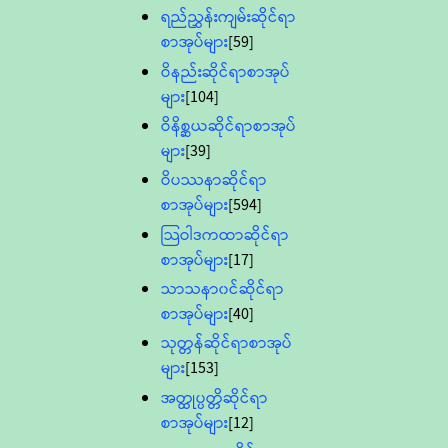
ရည်ညွှန်းကျမ်းဆိုင်ရာ
စာအုပ်များ
[59]
ဝိနည်းဆိုင်ရာစာအုပ်
များ
[104]
ဝိနိစ္ဆယဆိုင်ရာစာအုပ်
များ
[39]
ဝိပဿနာဆိုင်ရာ
စာအုပ်များ
[594]
သြဝါဒကထာဆိုင်ရာ
စာအုပ်များ
[17]
သာသနာ၀င်ဆိုင်ရာ
စာအုပ်များ
[40]
သုတ္တန်ဆိုင်ရာစာအုပ်
များ
[153]
အတ္ထုပ္ပတ္တိဆိုင်ရာ
စာအုပ်များ
[12]