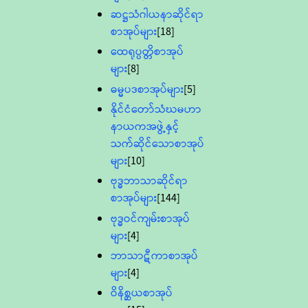
ဆဋ္ဌသံဂါယနာဆိုင်ရာ
စာအုပ်များ
[18]
ထေရုပ္ပတ္တိစာအုပ်
များ
[8]
ဓမ္မပဒစာအုပ်များ
[5]
နိုင်ငံတော်သံဃမဟာ
နာယကအဖွဲ့နှင့်
သက်ဆိုင်သောစာအုပ်
များ
[10]
ဗုဒ္ဓဘာသာဆိုင်ရာ
စာအုပ်များ
[144]
ဗုဒ္ဓဝင်ကျမ်းစာအုပ်
များ
[4]
ဘာသာဋီကာစာအုပ်
များ
[4]
ဝိနိစ္ဆယစာအုပ်