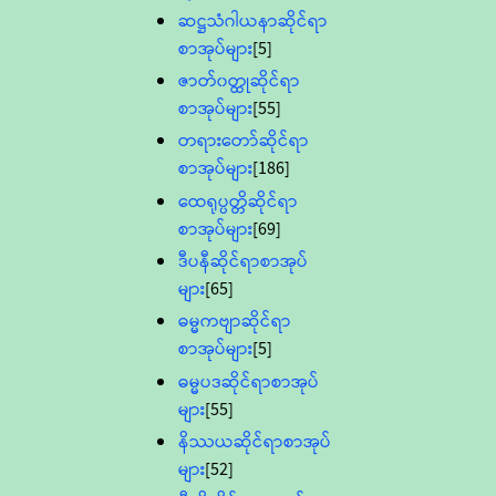
ဆဋ္ဌသံဂါယနာဆိုင်ရာ
စာအုပ်များ
[5]
ဇာတ်၀တ္ထုဆိုင်ရာ
စာအုပ်များ
[55]
တရားတော်ဆိုင်ရာ
စာအုပ်များ
[186]
ထေရုပ္ပတ္တိဆိုင်ရာ
စာအုပ်များ
[69]
ဒီပနီဆိုင်ရာစာအုပ်
များ
[65]
ဓမ္မကဗျာဆိုင်ရာ
စာအုပ်များ
[5]
ဓမ္မပဒဆိုင်ရာစာအုပ်
များ
[55]
နိဿယဆိုင်ရာစာအုပ်
များ
[52]