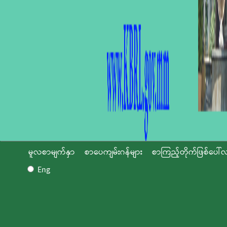
မူလစာမျက်နှာ
စာပေကျမ်းဂန်များ
စာကြည့်တိုက်ဖြစ်ပေါ်လ
Eng