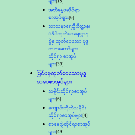
များ
[15]
အဘိဓမ္မာဆိုင်ရာ
စာအုပ်များ
[6]
သာသနာရေးဦးစီးဌာန၊
ပုံနှိပ်ထုတ်ဝေရေးဌာန
ခွဲမှ ထုတ်ဝေသော ဗုဒ္ဓ
တရားတော်များ
ဆိုင်ရာ စာအုပ်
များ
[39]
ပြင်ပမှထုတ်ဝေသောဗုဒ္ဓ
စာပေစာအုပ်များ
သမိုင်းဆိုင်ရာစာအုပ်
များ
[6]
ကျောင်းတိုက်သမိုင်း
ဆိုင်ရာစာအုပ်များ
[4]
စာမေးပွဲဆိုင်ရာစာအုပ်
များ
[49]