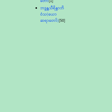
တော်
[1]
ဘဒ္ဒန္တသီရိန္ဒာဘိ
ဝံသ(ယော
ဆရာတော်)
[50]