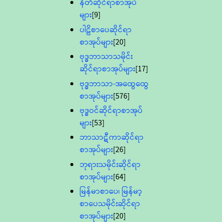
နီတိဆိုင်ရာစာအုပ်
များ
[9]
ပါဠိစာပေဆိုင်ရာ
စာအုပ်များ
[20]
ဗုဒ္ဓဘာသာသမိုင်း
ဆိုင်ရာစာအုပ်များ
[17]
ဗုဒ္ဓဘာသာ-အထွေထွေ
စာအုပ်များ
[576]
ဗုဒ္ဓဝင်ဆိုင်ရာစာအုပ်
များ
[53]
ဘာသာဋီကာဆိုင်ရာ
စာအုပ်များ
[26]
ဘုရားသမိုင်းဆိုင်ရာ
စာအုပ်များ
[64]
မြန်မာစာပေ၊ မြန်မာ့
စာပေသမိုင်းဆိုင်ရာ
စာအုပ်များ
[20]