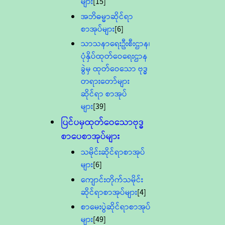
များ
[15]
အဘိဓမ္မာဆိုင်ရာ
စာအုပ်များ
[6]
သာသနာရေးဦးစီးဌာန၊
ပုံနှိပ်ထုတ်ဝေရေးဌာန
ခွဲမှ ထုတ်ဝေသော ဗုဒ္ဓ
တရားတော်များ
ဆိုင်ရာ စာအုပ်
များ
[39]
ပြင်ပမှထုတ်ဝေသောဗုဒ္ဓ
စာပေစာအုပ်များ
သမိုင်းဆိုင်ရာစာအုပ်
များ
[6]
ကျောင်းတိုက်သမိုင်း
ဆိုင်ရာစာအုပ်များ
[4]
စာမေးပွဲဆိုင်ရာစာအုပ်
များ
[49]