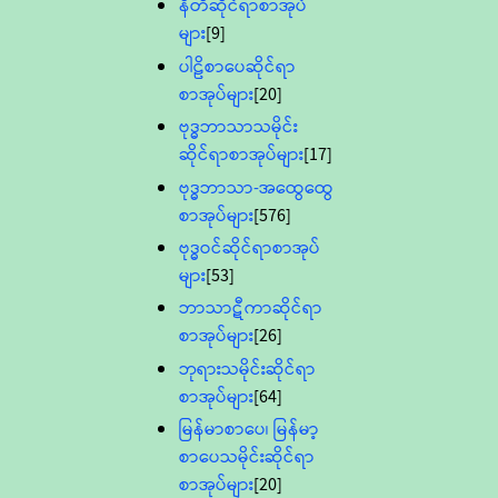
နီတိဆိုင်ရာစာအုပ်
များ
[9]
ပါဠိစာပေဆိုင်ရာ
စာအုပ်များ
[20]
ဗုဒ္ဓဘာသာသမိုင်း
ဆိုင်ရာစာအုပ်များ
[17]
ဗုဒ္ဓဘာသာ-အထွေထွေ
စာအုပ်များ
[576]
ဗုဒ္ဓဝင်ဆိုင်ရာစာအုပ်
များ
[53]
ဘာသာဋီကာဆိုင်ရာ
စာအုပ်များ
[26]
ဘုရားသမိုင်းဆိုင်ရာ
စာအုပ်များ
[64]
မြန်မာစာပေ၊ မြန်မာ့
စာပေသမိုင်းဆိုင်ရာ
စာအုပ်များ
[20]