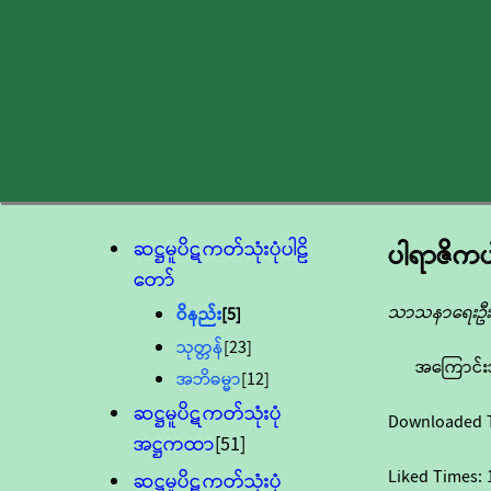
ဆဋ္ဌမူပိဋကတ်သုံးပုံပါဠိ
ပါရာဇိကပ
တော်
သာသနာရေးဦးစ
ဝိနည်း
[5]
သုတ္တန်
[23]
အကြောင်း
အဘိဓမ္မာ
[12]
ဆဋ္ဌမူပိဋကတ်သုံးပုံ
Downloaded 
အဋ္ဌကထာ
[51]
Liked Times:
ဆဋ္ဌမူပိဋကတ်သုံးပုံ