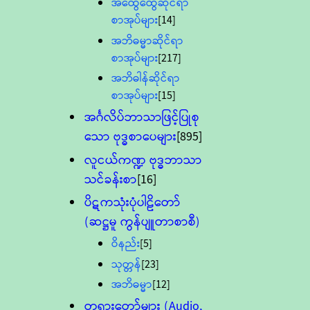
အထွေထွေဆိုင်ရာ
စာအုပ်များ
[14]
အဘိဓမ္မာဆိုင်ရာ
စာအုပ်များ
[217]
အဘိဓါန်ဆိုင်ရာ
စာအုပ်များ
[15]
အင်္ဂလိပ်ဘာသာဖြင့်ပြုစု
သော ဗုဒ္ဓစာပေများ
[895]
လူငယ်ကဏ္ဍ ဗုဒ္ဓဘာသာ
သင်ခန်းစာ
[16]
ပိဋကသုံးပုံပါဠိတော်
(ဆဋ္ဌမူ ကွန်ပျူတာစာစီ)
ဝိနည်း
[5]
သုတ္တန်
[23]
အဘိဓမ္မာ
[12]
တရားတော်များ (Audio,