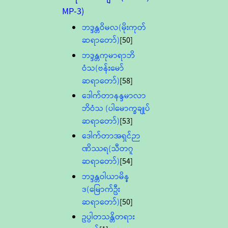
MP-3)
ဘဒ္ဒန္တဝိမလ(မိုးကုတ်
ဆရာတော်)
[50]
ဘဒ္ဒန္တကုမာရာဘိ
ဝံသ(ဗန်းမော်
ဆရာတော်)
[58]
ဒေါက်တာနန္ဒမာလာ
ဘိဝံသ (ပါမောက္ခချုပ်
ဆရာတော်)
[53]
ဒေါက်တာအရှင်ဉာ
ဏိဿရ(သီတဂူ
ဆရာတော်)
[54]
ဘဒ္ဒန္တဝါယာမိန္
ဒ(မြောက်ဦး
ဆရာတော်)
[50]
ဥပ္ပါတသန္တိတရား