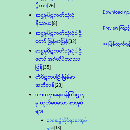
ဋီကာ
[26]
Download ရယ
ဆဋ္ဌမူပိဋကတ်သုံးပုံ
နိဿယ
[8]
Preview ကြည့်
ဆဋ္ဌမူပိဋကတ်သုံးပုံပါဠိ
တော် မြန်မာပြန်
[32]
<< ပြန်ထွက်ရန
ဆဋ္ဌမူပိဋကတ်သုံးပုံပါဠိ
တော် အင်္ဂလိပ်ဘာသာ
ပြန်
[35]
တိပိဋကပါဠိ-မြန်မာ
အဘိဓာန်
[23]
သာသနာရေး၀န်ကြီးဌာန
မှ ထုတ်ဝေသော စာအုပ်
များ
စာမေးပွဲဆိုင်ရာစာအုပ်
များ
[18]