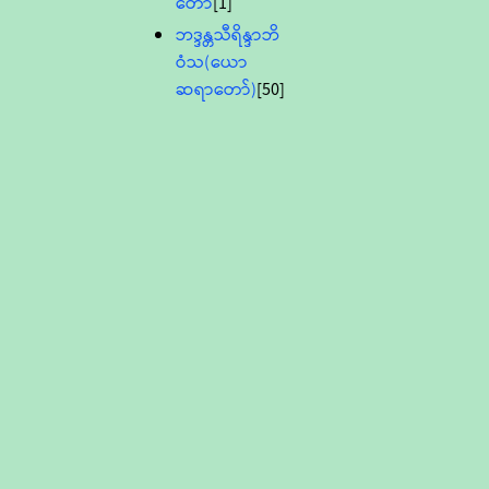
တော်
[1]
ဘဒ္ဒန္တသီရိန္ဒာဘိ
ဝံသ(ယော
ဆရာတော်)
[50]