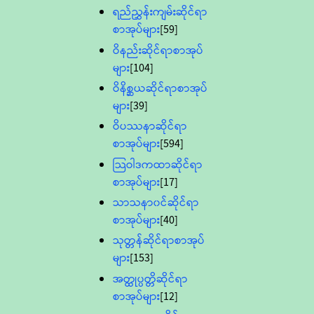
ရည်ညွှန်းကျမ်းဆိုင်ရာ
စာအုပ်များ
[59]
ဝိနည်းဆိုင်ရာစာအုပ်
များ
[104]
ဝိနိစ္ဆယဆိုင်ရာစာအုပ်
များ
[39]
ဝိပဿနာဆိုင်ရာ
စာအုပ်များ
[594]
သြဝါဒကထာဆိုင်ရာ
စာအုပ်များ
[17]
သာသနာ၀င်ဆိုင်ရာ
စာအုပ်များ
[40]
သုတ္တန်ဆိုင်ရာစာအုပ်
များ
[153]
အတ္ထုပ္ပတ္တိဆိုင်ရာ
စာအုပ်များ
[12]