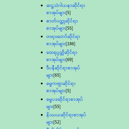
ဆဋ္ဌသံဂါယနာဆိုင်ရာ
စာအုပ်များ
[5]
ဇာတ်၀တ္ထုဆိုင်ရာ
စာအုပ်များ
[55]
တရားတော်ဆိုင်ရာ
စာအုပ်များ
[186]
ထေရုပ္ပတ္တိဆိုင်ရာ
စာအုပ်များ
[69]
ဒီပနီဆိုင်ရာစာအုပ်
များ
[65]
ဓမ္မကဗျာဆိုင်ရာ
စာအုပ်များ
[5]
ဓမ္မပဒဆိုင်ရာစာအုပ်
များ
[55]
နိဿယဆိုင်ရာစာအုပ်
များ
[52]