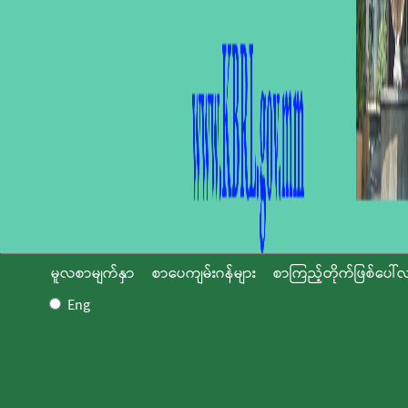
မူလစာမျက်နှာ
စာပေကျမ်းဂန်များ
စာကြည့်တိုက်ဖြစ်ပေါ်လ
Eng