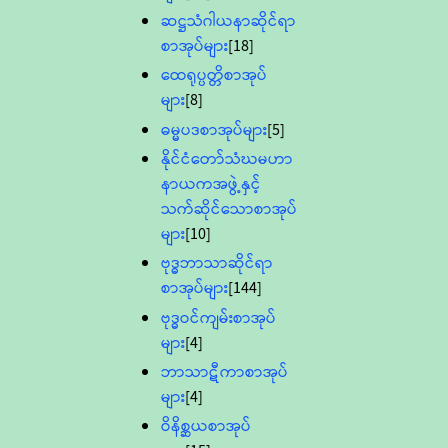
ဆဋ္ဌသံဂါယနာဆိုင်ရာ
စာအုပ်များ
[18]
ထေရုပ္ပတ္တိစာအုပ်
များ
[8]
ဓမ္မပဒစာအုပ်များ
[5]
နိုင်ငံတော်သံဃမဟာ
နာယကအဖွဲ့နှင့်
သက်ဆိုင်သောစာအုပ်
များ
[10]
ဗုဒ္ဓဘာသာဆိုင်ရာ
စာအုပ်များ
[144]
ဗုဒ္ဓဝင်ကျမ်းစာအုပ်
များ
[4]
ဘာသာဋီကာစာအုပ်
များ
[4]
ဝိနိစ္ဆယစာအုပ်