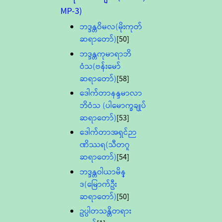
MP-3)
ဘဒ္ဒန္တဝိမလ(မိုးကုတ်
ဆရာတော်)
[50]
ဘဒ္ဒန္တကုမာရာဘိ
ဝံသ(ဗန်းမော်
ဆရာတော်)
[58]
ဒေါက်တာနန္ဒမာလာ
ဘိဝံသ (ပါမောက္ခချုပ်
ဆရာတော်)
[53]
ဒေါက်တာအရှင်ဉာ
ဏိဿရ(သီတဂူ
ဆရာတော်)
[54]
ဘဒ္ဒန္တဝါယာမိန္
ဒ(မြောက်ဦး
ဆရာတော်)
[50]
ဥပ္ပါတသန္တိတရား