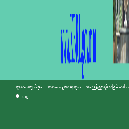
မူလစာမျက်နှာ
စာပေကျမ်းဂန်များ
စာကြည့်တိုက်ဖြစ်ပေါ်လ
Eng