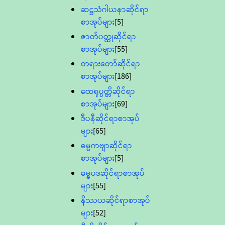
ဆဋ္ဌသံဂါယနာဆိုင်ရာ
စာအုပ်များ
[5]
ဇာတ်၀တ္ထုဆိုင်ရာ
စာအုပ်များ
[55]
တရားတော်ဆိုင်ရာ
စာအုပ်များ
[186]
ထေရုပ္ပတ္တိဆိုင်ရာ
စာအုပ်များ
[69]
ဒီပနီဆိုင်ရာစာအုပ်
များ
[65]
ဓမ္မကဗျာဆိုင်ရာ
စာအုပ်များ
[5]
ဓမ္မပဒဆိုင်ရာစာအုပ်
များ
[55]
နိဿယဆိုင်ရာစာအုပ်
များ
[52]