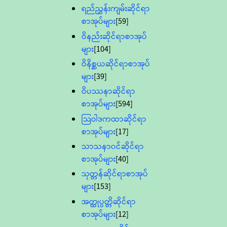
ရည်ညွှန်းကျမ်းဆိုင်ရာ
စာအုပ်များ
[59]
ဝိနည်းဆိုင်ရာစာအုပ်
များ
[104]
ဝိနိစ္ဆယဆိုင်ရာစာအုပ်
များ
[39]
ဝိပဿနာဆိုင်ရာ
စာအုပ်များ
[594]
သြဝါဒကထာဆိုင်ရာ
စာအုပ်များ
[17]
သာသနာ၀င်ဆိုင်ရာ
စာအုပ်များ
[40]
သုတ္တန်ဆိုင်ရာစာအုပ်
များ
[153]
အတ္ထုပ္ပတ္တိဆိုင်ရာ
စာအုပ်များ
[12]