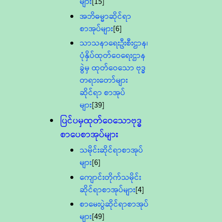
များ
[15]
အဘိဓမ္မာဆိုင်ရာ
စာအုပ်များ
[6]
သာသနာရေးဦးစီးဌာန၊
ပုံနှိပ်ထုတ်ဝေရေးဌာန
ခွဲမှ ထုတ်ဝေသော ဗုဒ္ဓ
တရားတော်များ
ဆိုင်ရာ စာအုပ်
များ
[39]
ပြင်ပမှထုတ်ဝေသောဗုဒ္ဓ
စာပေစာအုပ်များ
သမိုင်းဆိုင်ရာစာအုပ်
များ
[6]
ကျောင်းတိုက်သမိုင်း
ဆိုင်ရာစာအုပ်များ
[4]
စာမေးပွဲဆိုင်ရာစာအုပ်
များ
[49]