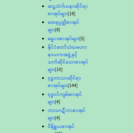
ဆဋ္ဌသံဂါယနာဆိုင်ရာ
စာအုပ်များ
[18]
ထေရုပ္ပတ္တိစာအုပ်
များ
[8]
ဓမ္မပဒစာအုပ်များ
[5]
နိုင်ငံတော်သံဃမဟာ
နာယကအဖွဲ့နှင့်
သက်ဆိုင်သောစာအုပ်
များ
[10]
ဗုဒ္ဓဘာသာဆိုင်ရာ
စာအုပ်များ
[144]
ဗုဒ္ဓဝင်ကျမ်းစာအုပ်
များ
[4]
ဘာသာဋီကာစာအုပ်
များ
[4]
ဝိနိစ္ဆယစာအုပ်