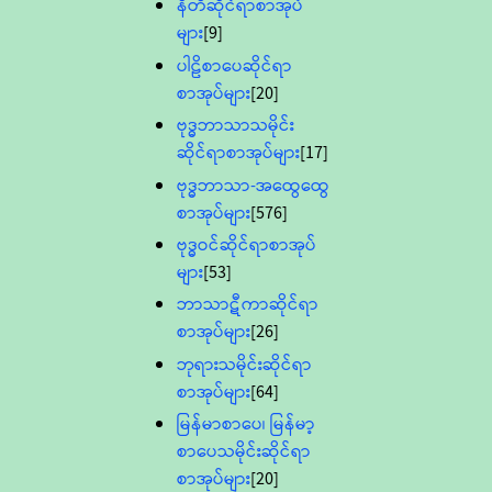
နီတိဆိုင်ရာစာအုပ်
များ
[9]
ပါဠိစာပေဆိုင်ရာ
စာအုပ်များ
[20]
ဗုဒ္ဓဘာသာသမိုင်း
ဆိုင်ရာစာအုပ်များ
[17]
ဗုဒ္ဓဘာသာ-အထွေထွေ
စာအုပ်များ
[576]
ဗုဒ္ဓဝင်ဆိုင်ရာစာအုပ်
များ
[53]
ဘာသာဋီကာဆိုင်ရာ
စာအုပ်များ
[26]
ဘုရားသမိုင်းဆိုင်ရာ
စာအုပ်များ
[64]
မြန်မာစာပေ၊ မြန်မာ့
စာပေသမိုင်းဆိုင်ရာ
စာအုပ်များ
[20]