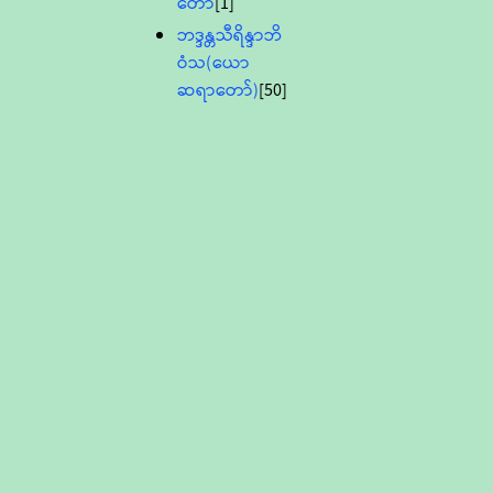
တော်
[1]
ဘဒ္ဒန္တသီရိန္ဒာဘိ
ဝံသ(ယော
ဆရာတော်)
[50]