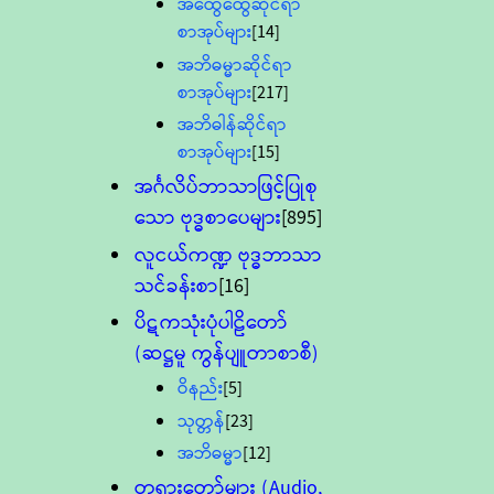
အထွေထွေဆိုင်ရာ
စာအုပ်များ
[14]
အဘိဓမ္မာဆိုင်ရာ
စာအုပ်များ
[217]
အဘိဓါန်ဆိုင်ရာ
စာအုပ်များ
[15]
အင်္ဂလိပ်ဘာသာဖြင့်ပြုစု
သော ဗုဒ္ဓစာပေများ
[895]
လူငယ်ကဏ္ဍ ဗုဒ္ဓဘာသာ
သင်ခန်းစာ
[16]
ပိဋကသုံးပုံပါဠိတော်
(ဆဋ္ဌမူ ကွန်ပျူတာစာစီ)
ဝိနည်း
[5]
သုတ္တန်
[23]
အဘိဓမ္မာ
[12]
တရားတော်များ (Audio,