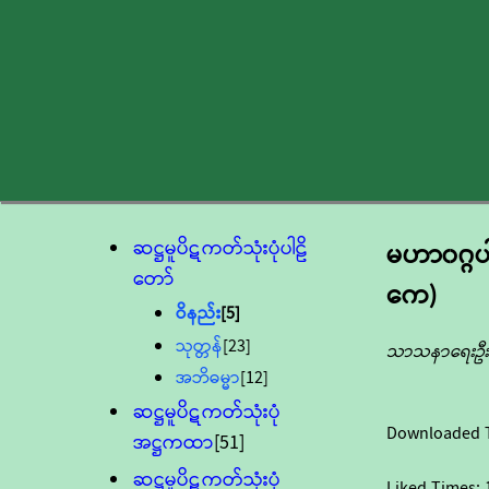
ဆဋ္ဌမူပိဋကတ်သုံးပုံပါဠိ
မဟာ၀ဂ္ဂပ
တော်
ကေ)
ဝိနည်း
[5]
သုတ္တန်
[23]
သာသနာရေးဦးစ
အဘိဓမ္မာ
[12]
ဆဋ္ဌမူပိဋကတ်သုံးပုံ
Downloaded 
အဋ္ဌကထာ
[51]
ဆဋ္ဌမူပိဋကတ်သုံးပုံ
Liked Times: