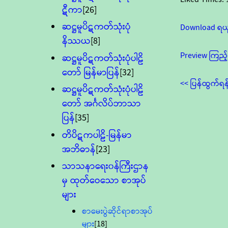
ဋီကာ
[26]
ဆဋ္ဌမူပိဋကတ်သုံးပုံ
Download ရယ
နိဿယ
[8]
Preview ကြည့်
ဆဋ္ဌမူပိဋကတ်သုံးပုံပါဠိ
တော် မြန်မာပြန်
[32]
<< ပြန်ထွက်ရန
ဆဋ္ဌမူပိဋကတ်သုံးပုံပါဠိ
တော် အင်္ဂလိပ်ဘာသာ
ပြန်
[35]
တိပိဋကပါဠိ-မြန်မာ
အဘိဓာန်
[23]
သာသနာရေး၀န်ကြီးဌာန
မှ ထုတ်ဝေသော စာအုပ်
များ
စာမေးပွဲဆိုင်ရာစာအုပ်
များ
[18]