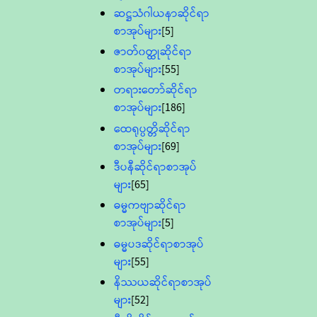
ဆဋ္ဌသံဂါယနာဆိုင်ရာ
စာအုပ်များ
[5]
ဇာတ်၀တ္ထုဆိုင်ရာ
စာအုပ်များ
[55]
တရားတော်ဆိုင်ရာ
စာအုပ်များ
[186]
ထေရုပ္ပတ္တိဆိုင်ရာ
စာအုပ်များ
[69]
ဒီပနီဆိုင်ရာစာအုပ်
များ
[65]
ဓမ္မကဗျာဆိုင်ရာ
စာအုပ်များ
[5]
ဓမ္မပဒဆိုင်ရာစာအုပ်
များ
[55]
နိဿယဆိုင်ရာစာအုပ်
များ
[52]