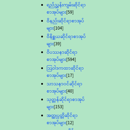
ရည်ညွှန်းကျမ်းဆိုင်ရာ
စာအုပ်များ
[59]
ဝိနည်းဆိုင်ရာစာအုပ်
များ
[104]
ဝိနိစ္ဆယဆိုင်ရာစာအုပ်
များ
[39]
ဝိပဿနာဆိုင်ရာ
စာအုပ်များ
[594]
သြဝါဒကထာဆိုင်ရာ
စာအုပ်များ
[17]
သာသနာ၀င်ဆိုင်ရာ
စာအုပ်များ
[40]
သုတ္တန်ဆိုင်ရာစာအုပ်
များ
[153]
အတ္ထုပ္ပတ္တိဆိုင်ရာ
စာအုပ်များ
[12]