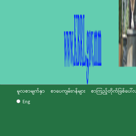
မူလစာမျက်နှာ
စာပေကျမ်းဂန်များ
စာကြည့်တိုက်ဖြစ်ပေါ်လ
Eng