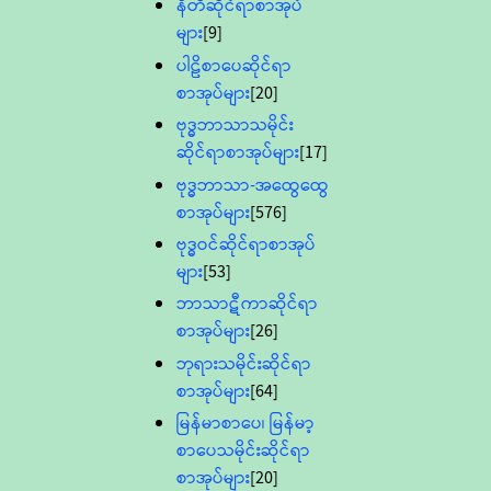
နီတိဆိုင်ရာစာအုပ်
များ
[9]
ပါဠိစာပေဆိုင်ရာ
စာအုပ်များ
[20]
ဗုဒ္ဓဘာသာသမိုင်း
ဆိုင်ရာစာအုပ်များ
[17]
ဗုဒ္ဓဘာသာ-အထွေထွေ
စာအုပ်များ
[576]
ဗုဒ္ဓဝင်ဆိုင်ရာစာအုပ်
များ
[53]
ဘာသာဋီကာဆိုင်ရာ
စာအုပ်များ
[26]
ဘုရားသမိုင်းဆိုင်ရာ
စာအုပ်များ
[64]
မြန်မာစာပေ၊ မြန်မာ့
စာပေသမိုင်းဆိုင်ရာ
စာအုပ်များ
[20]