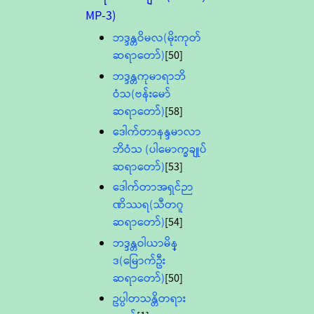
MP-3)
ဘဒ္ဒန္တဝိမလ(မိုးကုတ်
ဆရာတော်)
[50]
ဘဒ္ဒန္တကုမာရာဘိ
ဝံသ(ဗန်းမော်
ဆရာတော်)
[58]
ဒေါက်တာနန္ဒမာလာ
ဘိဝံသ (ပါမောက္ခချုပ်
ဆရာတော်)
[53]
ဒေါက်တာအရှင်ဉာ
ဏိဿရ(သီတဂူ
ဆရာတော်)
[54]
ဘဒ္ဒန္တဝါယာမိန္
ဒ(မြောက်ဦး
ဆရာတော်)
[50]
ဥပ္ပါတသန္တိတရား