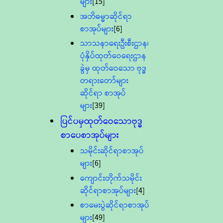
များ
[15]
အဘိဓမ္မာဆိုင်ရာ
စာအုပ်များ
[6]
သာသနာရေးဦးစီးဌာန၊
ပုံနှိပ်ထုတ်ဝေရေးဌာန
ခွဲမှ ထုတ်ဝေသော ဗုဒ္ဓ
တရားတော်များ
ဆိုင်ရာ စာအုပ်
များ
[39]
ပြင်ပမှထုတ်ဝေသောဗုဒ္ဓ
စာပေစာအုပ်များ
သမိုင်းဆိုင်ရာစာအုပ်
များ
[6]
ကျောင်းတိုက်သမိုင်း
ဆိုင်ရာစာအုပ်များ
[4]
စာမေးပွဲဆိုင်ရာစာအုပ်
များ
[49]