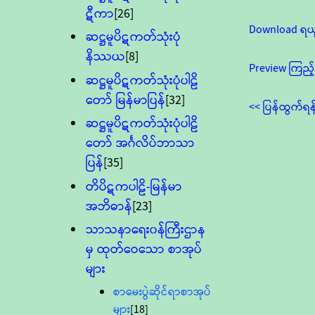
ဋီကာ
[26]
Download ရယ
ဆဋ္ဌမူပိဋကတ်သုံးပုံ
နိဿယ
[8]
Preview ကြည့်
ဆဋ္ဌမူပိဋကတ်သုံးပုံပါဠိ
တော် မြန်မာပြန်
[32]
<< ပြန်ထွက်ရန
ဆဋ္ဌမူပိဋကတ်သုံးပုံပါဠိ
တော် အင်္ဂလိပ်ဘာသာ
ပြန်
[35]
တိပိဋကပါဠိ-မြန်မာ
အဘိဓာန်
[23]
သာသနာရေး၀န်ကြီးဌာန
မှ ထုတ်ဝေသော စာအုပ်
များ
စာမေးပွဲဆိုင်ရာစာအုပ်
များ
[18]