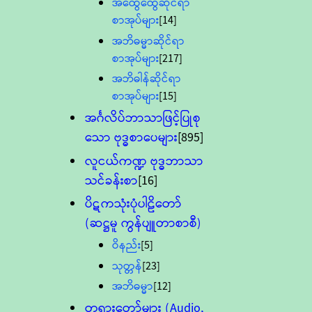
အထွေထွေဆိုင်ရာ
စာအုပ်များ
[14]
အဘိဓမ္မာဆိုင်ရာ
စာအုပ်များ
[217]
အဘိဓါန်ဆိုင်ရာ
စာအုပ်များ
[15]
အင်္ဂလိပ်ဘာသာဖြင့်ပြုစု
သော ဗုဒ္ဓစာပေများ
[895]
လူငယ်ကဏ္ဍ ဗုဒ္ဓဘာသာ
သင်ခန်းစာ
[16]
ပိဋကသုံးပုံပါဠိတော်
(ဆဋ္ဌမူ ကွန်ပျူတာစာစီ)
ဝိနည်း
[5]
သုတ္တန်
[23]
အဘိဓမ္မာ
[12]
တရားတော်များ (Audio,