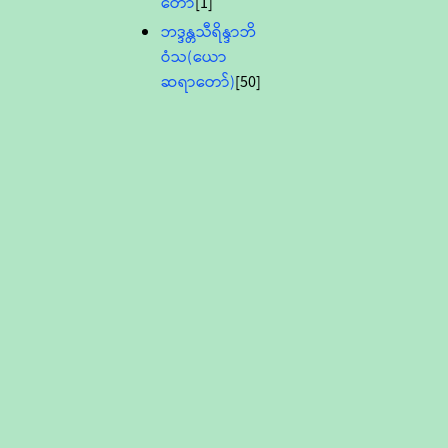
တော်
[1]
ဘဒ္ဒန္တသီရိန္ဒာဘိ
ဝံသ(ယော
ဆရာတော်)
[50]