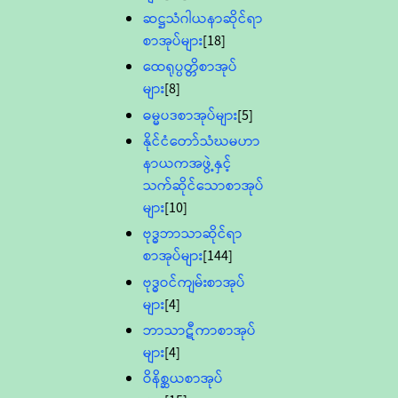
ဆဋ္ဌသံဂါယနာဆိုင်ရာ
စာအုပ်များ
[18]
ထေရုပ္ပတ္တိစာအုပ်
များ
[8]
ဓမ္မပဒစာအုပ်များ
[5]
နိုင်ငံတော်သံဃမဟာ
နာယကအဖွဲ့နှင့်
သက်ဆိုင်သောစာအုပ်
များ
[10]
ဗုဒ္ဓဘာသာဆိုင်ရာ
စာအုပ်များ
[144]
ဗုဒ္ဓဝင်ကျမ်းစာအုပ်
များ
[4]
ဘာသာဋီကာစာအုပ်
များ
[4]
ဝိနိစ္ဆယစာအုပ်