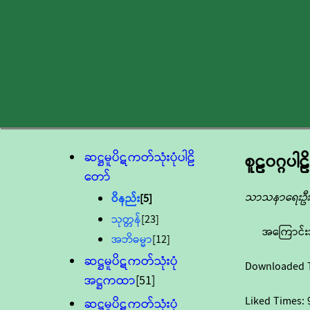
ဆဋ္ဌမူပိဋကတ်သုံးပုံပါဠိ
စူဠ၀ဂ္ဂပါဠိ
တော်
သာသနာရေးဦးစ
ဝိနည်း
[5]
သုတ္တန်
[23]
အကြောင်း
အဘိဓမ္မာ
[12]
ဆဋ္ဌမူပိဋကတ်သုံးပုံ
Downloaded 
အဋ္ဌကထာ
[51]
Liked Times:
ဆဋ္ဌမူပိဋကတ်သုံးပုံ