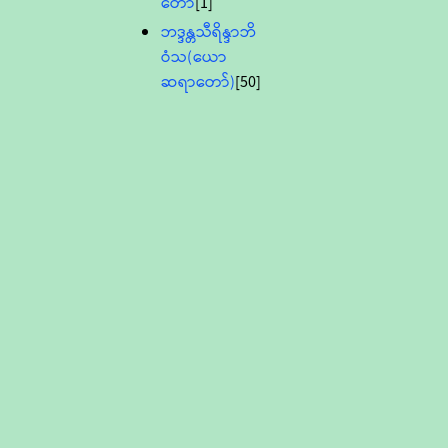
တော်
[1]
ဘဒ္ဒန္တသီရိန္ဒာဘိ
ဝံသ(ယော
ဆရာတော်)
[50]