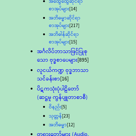
အထွေထွေဆိုင်ရာ
စာအုပ်များ
[14]
အဘိဓမ္မာဆိုင်ရာ
စာအုပ်များ
[217]
အဘိဓါန်ဆိုင်ရာ
စာအုပ်များ
[15]
အင်္ဂလိပ်ဘာသာဖြင့်ပြုစု
သော ဗုဒ္ဓစာပေများ
[895]
လူငယ်ကဏ္ဍ ဗုဒ္ဓဘာသာ
သင်ခန်းစာ
[16]
ပိဋကသုံးပုံပါဠိတော်
(ဆဋ္ဌမူ ကွန်ပျူတာစာစီ)
ဝိနည်း
[5]
သုတ္တန်
[23]
အဘိဓမ္မာ
[12]
တရားတော်များ (Audio,