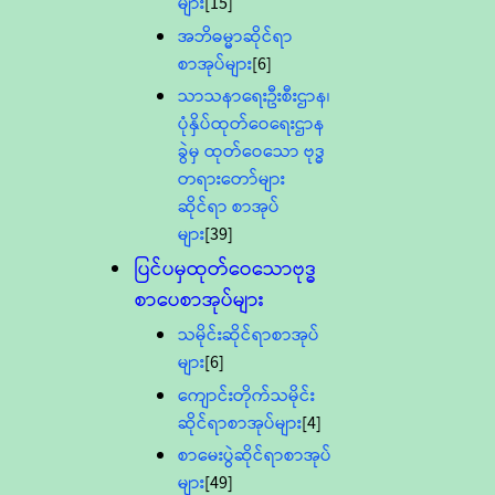
များ
[15]
အဘိဓမ္မာဆိုင်ရာ
စာအုပ်များ
[6]
သာသနာရေးဦးစီးဌာန၊
ပုံနှိပ်ထုတ်ဝေရေးဌာန
ခွဲမှ ထုတ်ဝေသော ဗုဒ္ဓ
တရားတော်များ
ဆိုင်ရာ စာအုပ်
များ
[39]
ပြင်ပမှထုတ်ဝေသောဗုဒ္ဓ
စာပေစာအုပ်များ
သမိုင်းဆိုင်ရာစာအုပ်
များ
[6]
ကျောင်းတိုက်သမိုင်း
ဆိုင်ရာစာအုပ်များ
[4]
စာမေးပွဲဆိုင်ရာစာအုပ်
များ
[49]