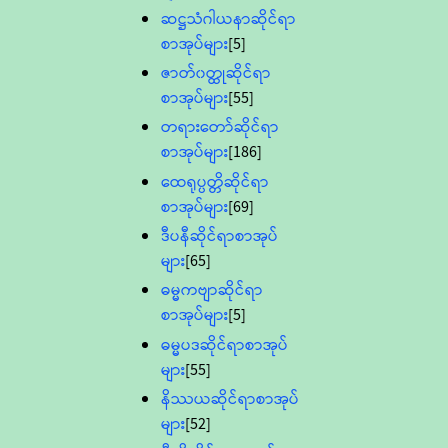
ဆဋ္ဌသံဂါယနာဆိုင်ရာ
စာအုပ်များ
[5]
ဇာတ်၀တ္ထုဆိုင်ရာ
စာအုပ်များ
[55]
တရားတော်ဆိုင်ရာ
စာအုပ်များ
[186]
ထေရုပ္ပတ္တိဆိုင်ရာ
စာအုပ်များ
[69]
ဒီပနီဆိုင်ရာစာအုပ်
များ
[65]
ဓမ္မကဗျာဆိုင်ရာ
စာအုပ်များ
[5]
ဓမ္မပဒဆိုင်ရာစာအုပ်
များ
[55]
နိဿယဆိုင်ရာစာအုပ်
များ
[52]