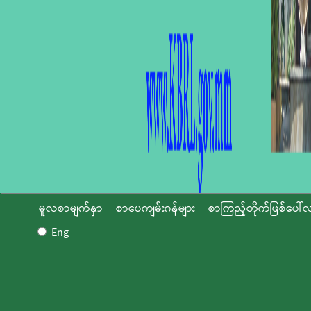
မူလစာမျက်နှာ
စာပေကျမ်းဂန်များ
စာကြည့်တိုက်ဖြစ်ပေါ်လ
Eng