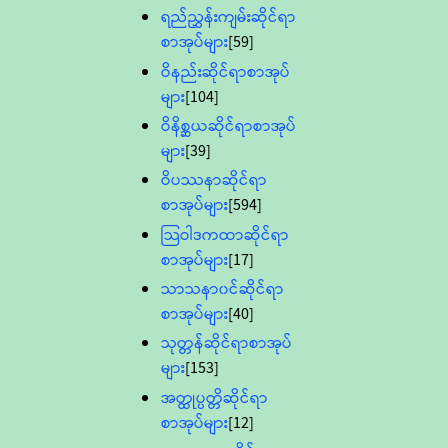
ရည်ညွှန်းကျမ်းဆိုင်ရာ
စာအုပ်များ
[59]
ဝိနည်းဆိုင်ရာစာအုပ်
များ
[104]
ဝိနိစ္ဆယဆိုင်ရာစာအုပ်
များ
[39]
ဝိပဿနာဆိုင်ရာ
စာအုပ်များ
[594]
သြဝါဒကထာဆိုင်ရာ
စာအုပ်များ
[17]
သာသနာ၀င်ဆိုင်ရာ
စာအုပ်များ
[40]
သုတ္တန်ဆိုင်ရာစာအုပ်
များ
[153]
အတ္ထုပ္ပတ္တိဆိုင်ရာ
စာအုပ်များ
[12]