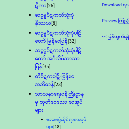
Download ရယ
ဋီကာ
[26]
ဆဋ္ဌမူပိဋကတ်သုံးပုံ
Preview ကြည့်
နိဿယ
[8]
ဆဋ္ဌမူပိဋကတ်သုံးပုံပါဠိ
<< ပြန်ထွက်ရန
တော် မြန်မာပြန်
[32]
ဆဋ္ဌမူပိဋကတ်သုံးပုံပါဠိ
တော် အင်္ဂလိပ်ဘာသာ
ပြန်
[35]
တိပိဋကပါဠိ-မြန်မာ
အဘိဓာန်
[23]
သာသနာရေး၀န်ကြီးဌာန
မှ ထုတ်ဝေသော စာအုပ်
များ
စာမေးပွဲဆိုင်ရာစာအုပ်
များ
[18]