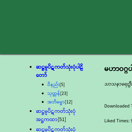
ဆဋ္ဌမူပိဋကတ်သုံးပုံပါဠိ
မဟာ၀ဂ္ဂပ
တော်
သာသနာရေးဦးစ
ဝိနည်း
[5]
သုတ္တန်
[23]
အဘိဓမ္မာ
[12]
Downloaded 
ဆဋ္ဌမူပိဋကတ်သုံးပုံ
အဋ္ဌကထာ
[51]
Liked Times:
ဆဋ္ဌမူပိဋကတ်သုံးပုံ