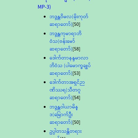
MP-3)
ဘဒ္ဒန္တဝိမလ(မိုးကုတ်
ဆရာတော်)
[50]
ဘဒ္ဒန္တကုမာရာဘိ
ဝံသ(ဗန်းမော်
ဆရာတော်)
[58]
ဒေါက်တာနန္ဒမာလာ
ဘိဝံသ (ပါမောက္ခချုပ်
ဆရာတော်)
[53]
ဒေါက်တာအရှင်ဉာ
ဏိဿရ(သီတဂူ
ဆရာတော်)
[54]
ဘဒ္ဒန္တဝါယာမိန္
ဒ(မြောက်ဦး
ဆရာတော်)
[50]
ဥပ္ပါတသန္တိတရား