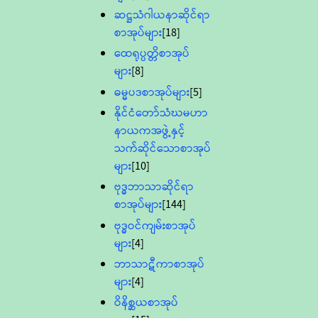
ဆဋ္ဌသံဂါယနာဆိုင်ရာ
စာအုပ်များ
[18]
ထေရုပ္ပတ္တိစာအုပ်
များ
[8]
ဓမ္မပဒစာအုပ်များ
[5]
နိုင်ငံတော်သံဃမဟာ
နာယကအဖွဲ့နှင့်
သက်ဆိုင်သောစာအုပ်
များ
[10]
ဗုဒ္ဓဘာသာဆိုင်ရာ
စာအုပ်များ
[144]
ဗုဒ္ဓဝင်ကျမ်းစာအုပ်
များ
[4]
ဘာသာဋီကာစာအုပ်
များ
[4]
ဝိနိစ္ဆယစာအုပ်