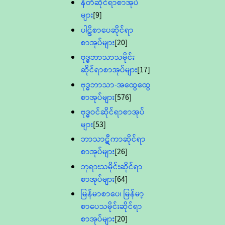
နီတိဆိုင်ရာစာအုပ်
များ
[9]
ပါဠိစာပေဆိုင်ရာ
စာအုပ်များ
[20]
ဗုဒ္ဓဘာသာသမိုင်း
ဆိုင်ရာစာအုပ်များ
[17]
ဗုဒ္ဓဘာသာ-အထွေထွေ
စာအုပ်များ
[576]
ဗုဒ္ဓဝင်ဆိုင်ရာစာအုပ်
များ
[53]
ဘာသာဋီကာဆိုင်ရာ
စာအုပ်များ
[26]
ဘုရားသမိုင်းဆိုင်ရာ
စာအုပ်များ
[64]
မြန်မာစာပေ၊ မြန်မာ့
စာပေသမိုင်းဆိုင်ရာ
စာအုပ်များ
[20]