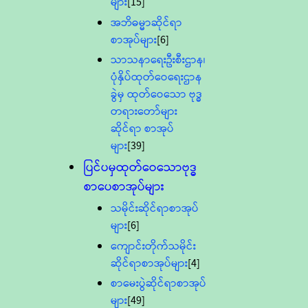
များ
[15]
အဘိဓမ္မာဆိုင်ရာ
စာအုပ်များ
[6]
သာသနာရေးဦးစီးဌာန၊
ပုံနှိပ်ထုတ်ဝေရေးဌာန
ခွဲမှ ထုတ်ဝေသော ဗုဒ္ဓ
တရားတော်များ
ဆိုင်ရာ စာအုပ်
များ
[39]
ပြင်ပမှထုတ်ဝေသောဗုဒ္ဓ
စာပေစာအုပ်များ
သမိုင်းဆိုင်ရာစာအုပ်
များ
[6]
ကျောင်းတိုက်သမိုင်း
ဆိုင်ရာစာအုပ်များ
[4]
စာမေးပွဲဆိုင်ရာစာအုပ်
များ
[49]