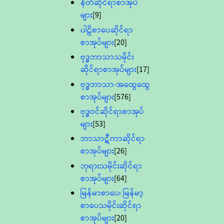
နီတိဆိုင်ရာစာအုပ်
များ
[9]
ပါဠိစာပေဆိုင်ရာ
စာအုပ်များ
[20]
ဗုဒ္ဓဘာသာသမိုင်း
ဆိုင်ရာစာအုပ်များ
[17]
ဗုဒ္ဓဘာသာ-အထွေထွေ
စာအုပ်များ
[576]
ဗုဒ္ဓဝင်ဆိုင်ရာစာအုပ်
များ
[53]
ဘာသာဋီကာဆိုင်ရာ
စာအုပ်များ
[26]
ဘုရားသမိုင်းဆိုင်ရာ
စာအုပ်များ
[64]
မြန်မာစာပေ၊ မြန်မာ့
စာပေသမိုင်းဆိုင်ရာ
စာအုပ်များ
[20]