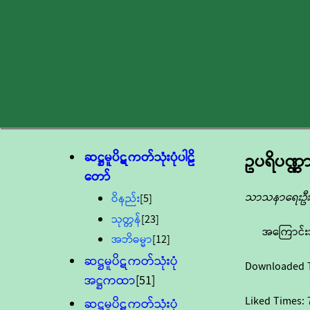
ဆဋ္ဌမူပိဋကတ်သုံးပုံပါဠိ
ဥပရိပဏ္ဏ
တော်
သာသနာရေးဦးစ
ဝိနည်း
[5]
သုတ္တန်
[23]
အကြောင်း
အဘိဓမ္မာ
[12]
ဆဋ္ဌမူပိဋကတ်သုံးပုံ
Downloaded 
အဋ္ဌကထာ
[51]
Liked Times:
ဆဋ္ဌမူပိဋကတ်သုံးပုံ