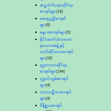
ဆဋ္ဌသံဂါယနာဆိုင်ရာ
စာအုပ်များ
[18]
ထေရုပ္ပတ္တိစာအုပ်
များ
[8]
ဓမ္မပဒစာအုပ်များ
[5]
နိုင်ငံတော်သံဃမဟာ
နာယကအဖွဲ့နှင့်
သက်ဆိုင်သောစာအုပ်
များ
[10]
ဗုဒ္ဓဘာသာဆိုင်ရာ
စာအုပ်များ
[144]
ဗုဒ္ဓဝင်ကျမ်းစာအုပ်
များ
[4]
ဘာသာဋီကာစာအုပ်
များ
[4]
ဝိနိစ္ဆယစာအုပ်