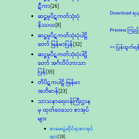
ဋီကာ
[26]
Download ရယ
ဆဋ္ဌမူပိဋကတ်သုံးပုံ
နိဿယ
[8]
Preview ကြည့်
ဆဋ္ဌမူပိဋကတ်သုံးပုံပါဠိ
တော် မြန်မာပြန်
[32]
<< ပြန်ထွက်ရန
ဆဋ္ဌမူပိဋကတ်သုံးပုံပါဠိ
တော် အင်္ဂလိပ်ဘာသာ
ပြန်
[35]
တိပိဋကပါဠိ-မြန်မာ
အဘိဓာန်
[23]
သာသနာရေး၀န်ကြီးဌာန
မှ ထုတ်ဝေသော စာအုပ်
များ
စာမေးပွဲဆိုင်ရာစာအုပ်
များ
[18]