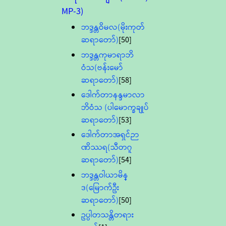
MP-3)
ဘဒ္ဒန္တဝိမလ(မိုးကုတ်
ဆရာတော်)
[50]
ဘဒ္ဒန္တကုမာရာဘိ
ဝံသ(ဗန်းမော်
ဆရာတော်)
[58]
ဒေါက်တာနန္ဒမာလာ
ဘိဝံသ (ပါမောက္ခချုပ်
ဆရာတော်)
[53]
ဒေါက်တာအရှင်ဉာ
ဏိဿရ(သီတဂူ
ဆရာတော်)
[54]
ဘဒ္ဒန္တဝါယာမိန္
ဒ(မြောက်ဦး
ဆရာတော်)
[50]
ဥပ္ပါတသန္တိတရား