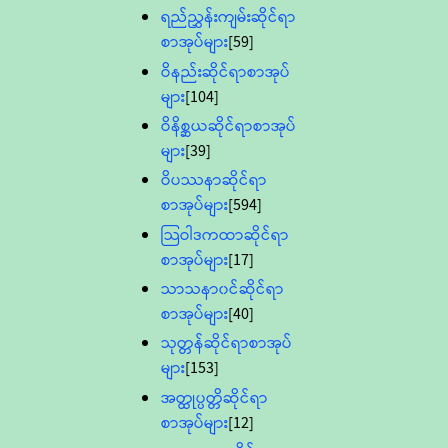
ရည်ညွှန်းကျမ်းဆိုင်ရာ
စာအုပ်များ
[59]
ဝိနည်းဆိုင်ရာစာအုပ်
များ
[104]
ဝိနိစ္ဆယဆိုင်ရာစာအုပ်
များ
[39]
ဝိပဿနာဆိုင်ရာ
စာအုပ်များ
[594]
သြဝါဒကထာဆိုင်ရာ
စာအုပ်များ
[17]
သာသနာ၀င်ဆိုင်ရာ
စာအုပ်များ
[40]
သုတ္တန်ဆိုင်ရာစာအုပ်
များ
[153]
အတ္ထုပ္ပတ္တိဆိုင်ရာ
စာအုပ်များ
[12]