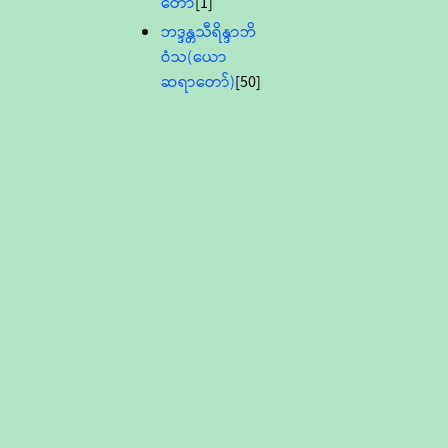
တော်
[1]
ဘဒ္ဒန္တသီရိန္ဒာဘိ
ဝံသ(ယော
ဆရာတော်)
[50]