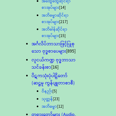
အထွေထွေဆိုင်ရာ
စာအုပ်များ
[14]
အဘိဓမ္မာဆိုင်ရာ
စာအုပ်များ
[217]
အဘိဓါန်ဆိုင်ရာ
စာအုပ်များ
[15]
အင်္ဂလိပ်ဘာသာဖြင့်ပြုစု
သော ဗုဒ္ဓစာပေများ
[895]
လူငယ်ကဏ္ဍ ဗုဒ္ဓဘာသာ
သင်ခန်းစာ
[16]
ပိဋကသုံးပုံပါဠိတော်
(ဆဋ္ဌမူ ကွန်ပျူတာစာစီ)
ဝိနည်း
[5]
သုတ္တန်
[23]
အဘိဓမ္မာ
[12]
တရားတော်များ (Audio,