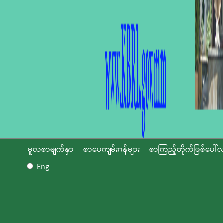
မူလစာမျက်နှာ
စာပေကျမ်းဂန်များ
စာကြည့်တိုက်ဖြစ်ပေါ်လ
Eng