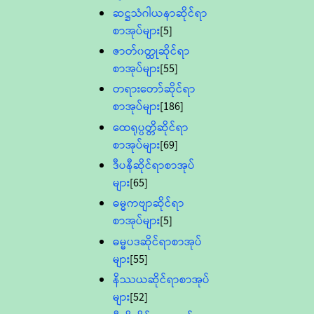
ဆဋ္ဌသံဂါယနာဆိုင်ရာ
စာအုပ်များ
[5]
ဇာတ်၀တ္ထုဆိုင်ရာ
စာအုပ်များ
[55]
တရားတော်ဆိုင်ရာ
စာအုပ်များ
[186]
ထေရုပ္ပတ္တိဆိုင်ရာ
စာအုပ်များ
[69]
ဒီပနီဆိုင်ရာစာအုပ်
များ
[65]
ဓမ္မကဗျာဆိုင်ရာ
စာအုပ်များ
[5]
ဓမ္မပဒဆိုင်ရာစာအုပ်
များ
[55]
နိဿယဆိုင်ရာစာအုပ်
များ
[52]