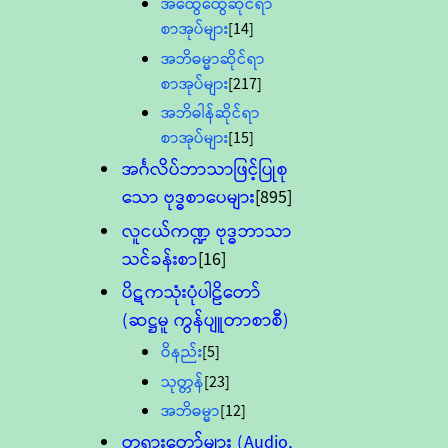
အထွေထွေဆိုင်ရာ
စာအုပ်များ
[14]
အဘိဓမ္မာဆိုင်ရာ
စာအုပ်များ
[217]
အဘိဓါန်ဆိုင်ရာ
စာအုပ်များ
[15]
အင်္ဂလိပ်ဘာသာဖြင့်ပြုစု
သော ဗုဒ္ဓစာပေများ
[895]
လူငယ်ကဏ္ဍ ဗုဒ္ဓဘာသာ
သင်ခန်းစာ
[16]
ပိဋကသုံးပုံပါဠိတော်
(ဆဋ္ဌမူ ကွန်ပျူတာစာစီ)
ဝိနည်း
[5]
သုတ္တန်
[23]
အဘိဓမ္မာ
[12]
တရားတော်များ (Audio,