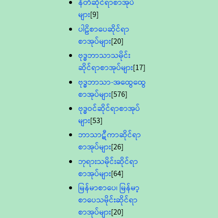
နီတိဆိုင်ရာစာအုပ်
များ
[9]
ပါဠိစာပေဆိုင်ရာ
စာအုပ်များ
[20]
ဗုဒ္ဓဘာသာသမိုင်း
ဆိုင်ရာစာအုပ်များ
[17]
ဗုဒ္ဓဘာသာ-အထွေထွေ
စာအုပ်များ
[576]
ဗုဒ္ဓဝင်ဆိုင်ရာစာအုပ်
များ
[53]
ဘာသာဋီကာဆိုင်ရာ
စာအုပ်များ
[26]
ဘုရားသမိုင်းဆိုင်ရာ
စာအုပ်များ
[64]
မြန်မာစာပေ၊ မြန်မာ့
စာပေသမိုင်းဆိုင်ရာ
စာအုပ်များ
[20]