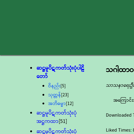
ဆဋ္ဌမူပိဋကတ်သုံးပုံပါဠိ
သဂါထာ၀ဂ္ဂ
တော်
သာသနာရေးဦးစ
ဝိနည်း
[5]
သုတ္တန်
[23]
အကြောင်း
အဘိဓမ္မာ
[12]
ဆဋ္ဌမူပိဋကတ်သုံးပုံ
Downloaded 
အဋ္ဌကထာ
[51]
Liked Times:
ဆဋ္ဌမူပိဋကတ်သုံးပုံ