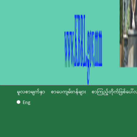
မူလစာမျက်နှာ
စာပေကျမ်းဂန်များ
စာကြည့်တိုက်ဖြစ်ပေါ်လ
Eng