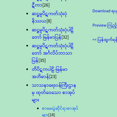
ဋီကာ
[26]
Download ရယ
ဆဋ္ဌမူပိဋကတ်သုံးပုံ
နိဿယ
[8]
Preview ကြည့်
ဆဋ္ဌမူပိဋကတ်သုံးပုံပါဠိ
တော် မြန်မာပြန်
[32]
<< ပြန်ထွက်ရန
ဆဋ္ဌမူပိဋကတ်သုံးပုံပါဠိ
တော် အင်္ဂလိပ်ဘာသာ
ပြန်
[35]
တိပိဋကပါဠိ-မြန်မာ
အဘိဓာန်
[23]
သာသနာရေး၀န်ကြီးဌာန
မှ ထုတ်ဝေသော စာအုပ်
များ
စာမေးပွဲဆိုင်ရာစာအုပ်
များ
[18]