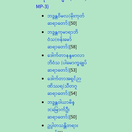
MP-3)
ဘဒ္ဒန္တဝိမလ(မိုးကုတ်
ဆရာတော်)
[50]
ဘဒ္ဒန္တကုမာရာဘိ
ဝံသ(ဗန်းမော်
ဆရာတော်)
[58]
ဒေါက်တာနန္ဒမာလာ
ဘိဝံသ (ပါမောက္ခချုပ်
ဆရာတော်)
[53]
ဒေါက်တာအရှင်ဉာ
ဏိဿရ(သီတဂူ
ဆရာတော်)
[54]
ဘဒ္ဒန္တဝါယာမိန္
ဒ(မြောက်ဦး
ဆရာတော်)
[50]
ဥပ္ပါတသန္တိတရား