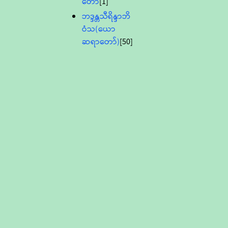
တော်
[1]
ဘဒ္ဒန္တသီရိန္ဒာဘိ
ဝံသ(ယော
ဆရာတော်)
[50]