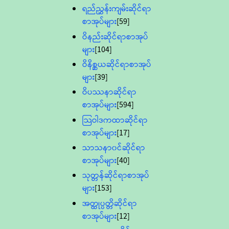
ရည်ညွှန်းကျမ်းဆိုင်ရာ
စာအုပ်များ
[59]
ဝိနည်းဆိုင်ရာစာအုပ်
များ
[104]
ဝိနိစ္ဆယဆိုင်ရာစာအုပ်
များ
[39]
ဝိပဿနာဆိုင်ရာ
စာအုပ်များ
[594]
သြဝါဒကထာဆိုင်ရာ
စာအုပ်များ
[17]
သာသနာ၀င်ဆိုင်ရာ
စာအုပ်များ
[40]
သုတ္တန်ဆိုင်ရာစာအုပ်
များ
[153]
အတ္ထုပ္ပတ္တိဆိုင်ရာ
စာအုပ်များ
[12]