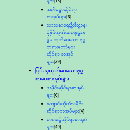
များ
[15]
အဘိဓမ္မာဆိုင်ရာ
စာအုပ်များ
[6]
သာသနာရေးဦးစီးဌာန၊
ပုံနှိပ်ထုတ်ဝေရေးဌာန
ခွဲမှ ထုတ်ဝေသော ဗုဒ္ဓ
တရားတော်များ
ဆိုင်ရာ စာအုပ်
များ
[39]
ပြင်ပမှထုတ်ဝေသောဗုဒ္ဓ
စာပေစာအုပ်များ
သမိုင်းဆိုင်ရာစာအုပ်
များ
[6]
ကျောင်းတိုက်သမိုင်း
ဆိုင်ရာစာအုပ်များ
[4]
စာမေးပွဲဆိုင်ရာစာအုပ်
များ
[49]