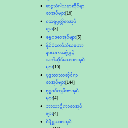
ဆဋ္ဌသံဂါယနာဆိုင်ရာ
စာအုပ်များ
[18]
ထေရုပ္ပတ္တိစာအုပ်
များ
[8]
ဓမ္မပဒစာအုပ်များ
[5]
နိုင်ငံတော်သံဃမဟာ
နာယကအဖွဲ့နှင့်
သက်ဆိုင်သောစာအုပ်
များ
[10]
ဗုဒ္ဓဘာသာဆိုင်ရာ
စာအုပ်များ
[144]
ဗုဒ္ဓဝင်ကျမ်းစာအုပ်
များ
[4]
ဘာသာဋီကာစာအုပ်
များ
[4]
ဝိနိစ္ဆယစာအုပ်