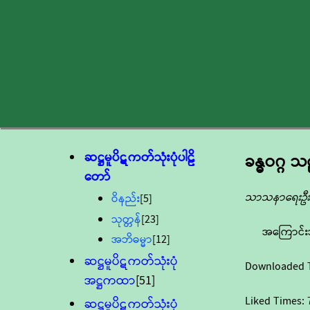
ဆဋ္ဌမူပိဋကတ်သုံးပုံပါဠိ
ခန္ဓဝဂ္ဂ
တော်
သာသနာရေးဦးစ
ဝိနည်း
[5]
သုတ္တန်
[23]
အကြောင်း
အဘိဓမ္မာ
[12]
ဆဋ္ဌမူပိဋကတ်သုံးပုံ
Downloaded 
အဋ္ဌကထာ
[51]
Liked Times:
ဆဋ္ဌမူပိဋကတ်သုံးပုံ