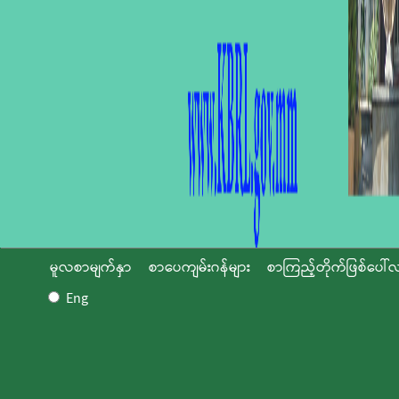
မူလစာမျက်နှာ
စာပေကျမ်းဂန်များ
စာကြည့်တိုက်ဖြစ်ပေါ်လ
Eng