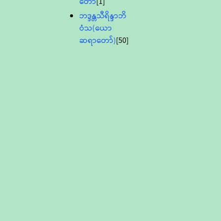
တော်
[1]
ဘဒ္ဒန္တသီရိန္ဒာဘိ
ဝံသ(ယော
ဆရာတော်)
[50]