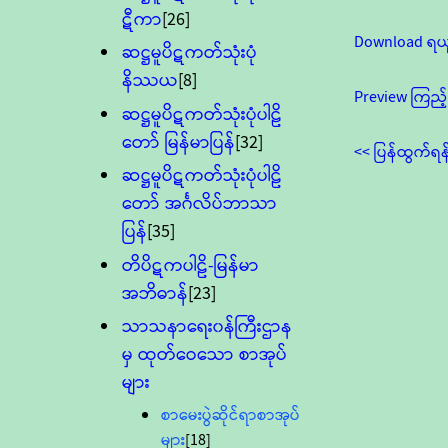
ဋီကာ
[26]
Download ရယ
ဆဋ္ဌမူပိဋကတ်သုံးပုံ
နိဿယ
[8]
Preview ကြည့်
ဆဋ္ဌမူပိဋကတ်သုံးပုံပါဠိ
တော် မြန်မာပြန်
[32]
<< ပြန်ထွက်ရန
ဆဋ္ဌမူပိဋကတ်သုံးပုံပါဠိ
တော် အင်္ဂလိပ်ဘာသာ
ပြန်
[35]
တိပိဋကပါဠိ-မြန်မာ
အဘိဓာန်
[23]
သာသနာရေး၀န်ကြီးဌာန
မှ ထုတ်ဝေသော စာအုပ်
များ
စာမေးပွဲဆိုင်ရာစာအုပ်
များ
[18]