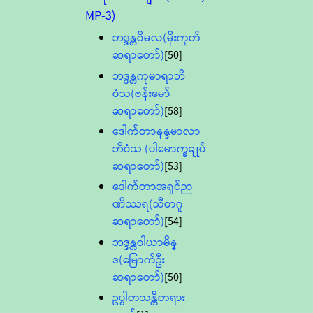
MP-3)
ဘဒ္ဒန္တဝိမလ(မိုးကုတ်
ဆရာတော်)
[50]
ဘဒ္ဒန္တကုမာရာဘိ
ဝံသ(ဗန်းမော်
ဆရာတော်)
[58]
ဒေါက်တာနန္ဒမာလာ
ဘိဝံသ (ပါမောက္ခချုပ်
ဆရာတော်)
[53]
ဒေါက်တာအရှင်ဉာ
ဏိဿရ(သီတဂူ
ဆရာတော်)
[54]
ဘဒ္ဒန္တဝါယာမိန္
ဒ(မြောက်ဦး
ဆရာတော်)
[50]
ဥပ္ပါတသန္တိတရား