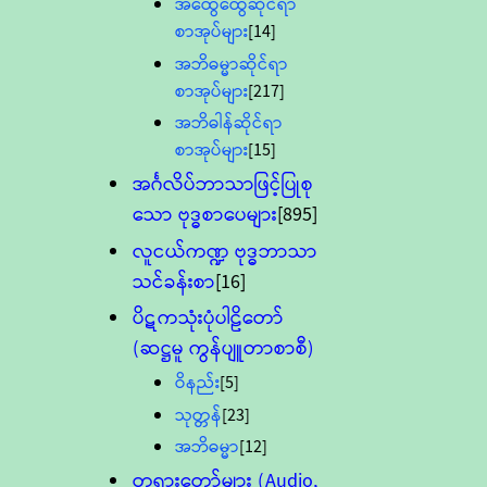
အထွေထွေဆိုင်ရာ
စာအုပ်များ
[14]
အဘိဓမ္မာဆိုင်ရာ
စာအုပ်များ
[217]
အဘိဓါန်ဆိုင်ရာ
စာအုပ်များ
[15]
အင်္ဂလိပ်ဘာသာဖြင့်ပြုစု
သော ဗုဒ္ဓစာပေများ
[895]
လူငယ်ကဏ္ဍ ဗုဒ္ဓဘာသာ
သင်ခန်းစာ
[16]
ပိဋကသုံးပုံပါဠိတော်
(ဆဋ္ဌမူ ကွန်ပျူတာစာစီ)
ဝိနည်း
[5]
သုတ္တန်
[23]
အဘိဓမ္မာ
[12]
တရားတော်များ (Audio,