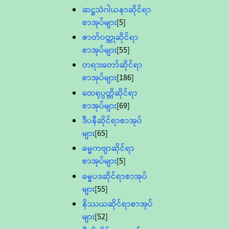
ဆဋ္ဌသံဂါယနာဆိုင်ရာ
စာအုပ်များ
[5]
ဇာတ်၀တ္ထုဆိုင်ရာ
စာအုပ်များ
[55]
တရားတော်ဆိုင်ရာ
စာအုပ်များ
[186]
ထေရုပ္ပတ္တိဆိုင်ရာ
စာအုပ်များ
[69]
ဒီပနီဆိုင်ရာစာအုပ်
များ
[65]
ဓမ္မကဗျာဆိုင်ရာ
စာအုပ်များ
[5]
ဓမ္မပဒဆိုင်ရာစာအုပ်
များ
[55]
နိဿယဆိုင်ရာစာအုပ်
များ
[52]