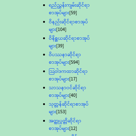
ရည်ညွှန်းကျမ်းဆိုင်ရာ
စာအုပ်များ
[59]
ဝိနည်းဆိုင်ရာစာအုပ်
များ
[104]
ဝိနိစ္ဆယဆိုင်ရာစာအုပ်
များ
[39]
ဝိပဿနာဆိုင်ရာ
စာအုပ်များ
[594]
သြဝါဒကထာဆိုင်ရာ
စာအုပ်များ
[17]
သာသနာ၀င်ဆိုင်ရာ
စာအုပ်များ
[40]
သုတ္တန်ဆိုင်ရာစာအုပ်
များ
[153]
အတ္ထုပ္ပတ္တိဆိုင်ရာ
စာအုပ်များ
[12]