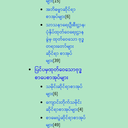
များ
[15]
အဘိဓမ္မာဆိုင်ရာ
စာအုပ်များ
[6]
သာသနာရေးဦးစီးဌာန၊
ပုံနှိပ်ထုတ်ဝေရေးဌာန
ခွဲမှ ထုတ်ဝေသော ဗုဒ္ဓ
တရားတော်များ
ဆိုင်ရာ စာအုပ်
များ
[39]
ပြင်ပမှထုတ်ဝေသောဗုဒ္ဓ
စာပေစာအုပ်များ
သမိုင်းဆိုင်ရာစာအုပ်
များ
[6]
ကျောင်းတိုက်သမိုင်း
ဆိုင်ရာစာအုပ်များ
[4]
စာမေးပွဲဆိုင်ရာစာအုပ်
များ
[49]