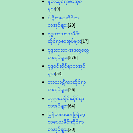
နီတိဆိုင်ရာစာအုပ်
များ
[9]
ပါဠိစာပေဆိုင်ရာ
စာအုပ်များ
[20]
ဗုဒ္ဓဘာသာသမိုင်း
ဆိုင်ရာစာအုပ်များ
[17]
ဗုဒ္ဓဘာသာ-အထွေထွေ
စာအုပ်များ
[576]
ဗုဒ္ဓဝင်ဆိုင်ရာစာအုပ်
များ
[53]
ဘာသာဋီကာဆိုင်ရာ
စာအုပ်များ
[26]
ဘုရားသမိုင်းဆိုင်ရာ
စာအုပ်များ
[64]
မြန်မာစာပေ၊ မြန်မာ့
စာပေသမိုင်းဆိုင်ရာ
စာအုပ်များ
[20]