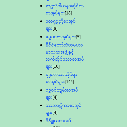
ဆဋ္ဌသံဂါယနာဆိုင်ရာ
စာအုပ်များ
[18]
ထေရုပ္ပတ္တိစာအုပ်
များ
[8]
ဓမ္မပဒစာအုပ်များ
[5]
နိုင်ငံတော်သံဃမဟာ
နာယကအဖွဲ့နှင့်
သက်ဆိုင်သောစာအုပ်
များ
[10]
ဗုဒ္ဓဘာသာဆိုင်ရာ
စာအုပ်များ
[144]
ဗုဒ္ဓဝင်ကျမ်းစာအုပ်
များ
[4]
ဘာသာဋီကာစာအုပ်
များ
[4]
ဝိနိစ္ဆယစာအုပ်