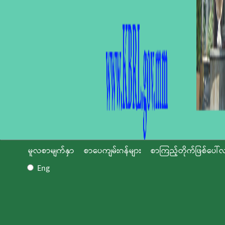
မူလစာမျက်နှာ
စာပေကျမ်းဂန်များ
စာကြည့်တိုက်ဖြစ်ပေါ်လ
Eng