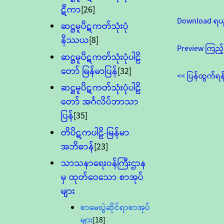
ဋီကာ
[26]
Download ရယ
ဆဋ္ဌမူပိဋကတ်သုံးပုံ
နိဿယ
[8]
Preview ကြည့်
ဆဋ္ဌမူပိဋကတ်သုံးပုံပါဠိ
တော် မြန်မာပြန်
[32]
<< ပြန်ထွက်ရန
ဆဋ္ဌမူပိဋကတ်သုံးပုံပါဠိ
တော် အင်္ဂလိပ်ဘာသာ
ပြန်
[35]
တိပိဋကပါဠိ-မြန်မာ
အဘိဓာန်
[23]
သာသနာရေး၀န်ကြီးဌာန
မှ ထုတ်ဝေသော စာအုပ်
များ
စာမေးပွဲဆိုင်ရာစာအုပ်
များ
[18]