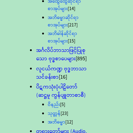
အထွေထွေဆိုင်ရာ
စာအုပ်များ
[14]
အဘိဓမ္မာဆိုင်ရာ
စာအုပ်များ
[217]
အဘိဓါန်ဆိုင်ရာ
စာအုပ်များ
[15]
အင်္ဂလိပ်ဘာသာဖြင့်ပြုစု
သော ဗုဒ္ဓစာပေများ
[895]
လူငယ်ကဏ္ဍ ဗုဒ္ဓဘာသာ
သင်ခန်းစာ
[16]
ပိဋကသုံးပုံပါဠိတော်
(ဆဋ္ဌမူ ကွန်ပျူတာစာစီ)
ဝိနည်း
[5]
သုတ္တန်
[23]
အဘိဓမ္မာ
[12]
တရားတော်များ (Audio,