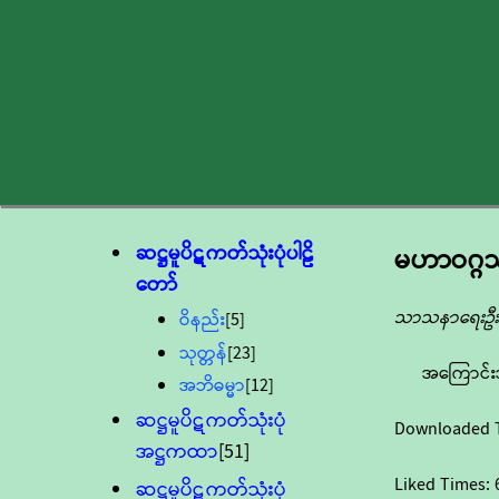
ဆဋ္ဌမူပိဋကတ်သုံးပုံပါဠိ
မဟာဝဂ္ဂသ
တော်
သာသနာရေးဦးစ
ဝိနည်း
[5]
သုတ္တန်
[23]
အကြောင်း
အဘိဓမ္မာ
[12]
ဆဋ္ဌမူပိဋကတ်သုံးပုံ
Downloaded 
အဋ္ဌကထာ
[51]
Liked Times:
ဆဋ္ဌမူပိဋကတ်သုံးပုံ