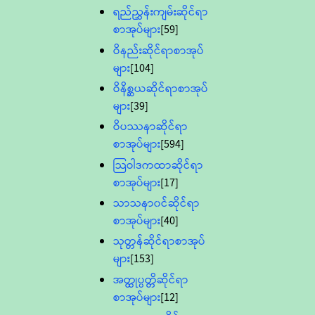
ရည်ညွှန်းကျမ်းဆိုင်ရာ
စာအုပ်များ
[59]
ဝိနည်းဆိုင်ရာစာအုပ်
များ
[104]
ဝိနိစ္ဆယဆိုင်ရာစာအုပ်
များ
[39]
ဝိပဿနာဆိုင်ရာ
စာအုပ်များ
[594]
သြဝါဒကထာဆိုင်ရာ
စာအုပ်များ
[17]
သာသနာ၀င်ဆိုင်ရာ
စာအုပ်များ
[40]
သုတ္တန်ဆိုင်ရာစာအုပ်
များ
[153]
အတ္ထုပ္ပတ္တိဆိုင်ရာ
စာအုပ်များ
[12]