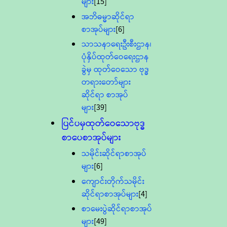
များ
[15]
အဘိဓမ္မာဆိုင်ရာ
စာအုပ်များ
[6]
သာသနာရေးဦးစီးဌာန၊
ပုံနှိပ်ထုတ်ဝေရေးဌာန
ခွဲမှ ထုတ်ဝေသော ဗုဒ္ဓ
တရားတော်များ
ဆိုင်ရာ စာအုပ်
များ
[39]
ပြင်ပမှထုတ်ဝေသောဗုဒ္ဓ
စာပေစာအုပ်များ
သမိုင်းဆိုင်ရာစာအုပ်
များ
[6]
ကျောင်းတိုက်သမိုင်း
ဆိုင်ရာစာအုပ်များ
[4]
စာမေးပွဲဆိုင်ရာစာအုပ်
များ
[49]