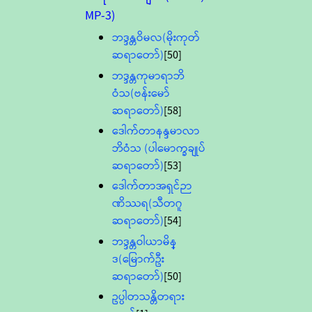
MP-3)
ဘဒ္ဒန္တဝိမလ(မိုးကုတ်
ဆရာတော်)
[50]
ဘဒ္ဒန္တကုမာရာဘိ
ဝံသ(ဗန်းမော်
ဆရာတော်)
[58]
ဒေါက်တာနန္ဒမာလာ
ဘိဝံသ (ပါမောက္ခချုပ်
ဆရာတော်)
[53]
ဒေါက်တာအရှင်ဉာ
ဏိဿရ(သီတဂူ
ဆရာတော်)
[54]
ဘဒ္ဒန္တဝါယာမိန္
ဒ(မြောက်ဦး
ဆရာတော်)
[50]
ဥပ္ပါတသန္တိတရား