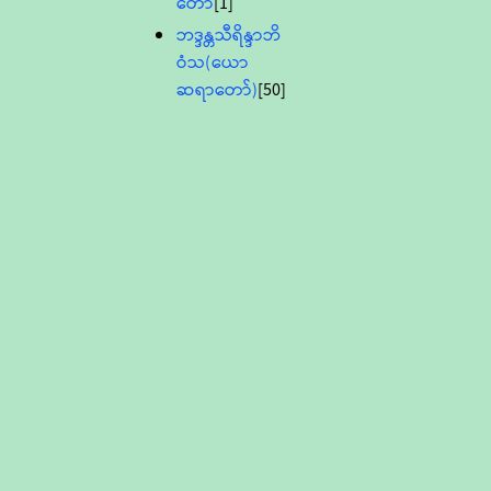
တော်
[1]
ဘဒ္ဒန္တသီရိန္ဒာဘိ
ဝံသ(ယော
ဆရာတော်)
[50]