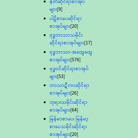
နီတိဆိုင်ရာစာအုပ်
များ
[9]
ပါဠိစာပေဆိုင်ရာ
စာအုပ်များ
[20]
ဗုဒ္ဓဘာသာသမိုင်း
ဆိုင်ရာစာအုပ်များ
[17]
ဗုဒ္ဓဘာသာ-အထွေထွေ
စာအုပ်များ
[576]
ဗုဒ္ဓဝင်ဆိုင်ရာစာအုပ်
များ
[53]
ဘာသာဋီကာဆိုင်ရာ
စာအုပ်များ
[26]
ဘုရားသမိုင်းဆိုင်ရာ
စာအုပ်များ
[64]
မြန်မာစာပေ၊ မြန်မာ့
စာပေသမိုင်းဆိုင်ရာ
စာအုပ်များ
[20]