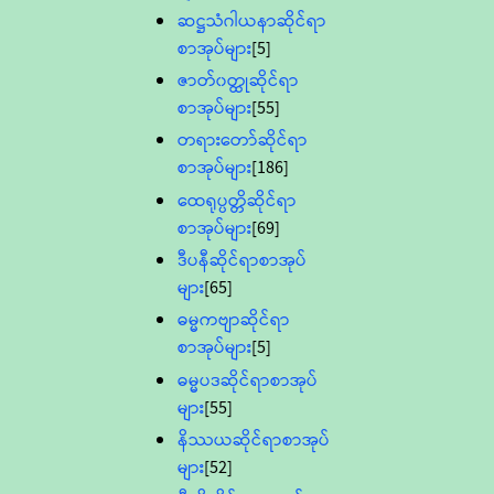
ဆဋ္ဌသံဂါယနာဆိုင်ရာ
စာအုပ်များ
[5]
ဇာတ်၀တ္ထုဆိုင်ရာ
စာအုပ်များ
[55]
တရားတော်ဆိုင်ရာ
စာအုပ်များ
[186]
ထေရုပ္ပတ္တိဆိုင်ရာ
စာအုပ်များ
[69]
ဒီပနီဆိုင်ရာစာအုပ်
များ
[65]
ဓမ္မကဗျာဆိုင်ရာ
စာအုပ်များ
[5]
ဓမ္မပဒဆိုင်ရာစာအုပ်
များ
[55]
နိဿယဆိုင်ရာစာအုပ်
များ
[52]