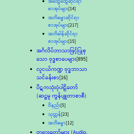
အထွေထွေဆိုင်ရာ
စာအုပ်များ
[14]
အဘိဓမ္မာဆိုင်ရာ
စာအုပ်များ
[217]
အဘိဓါန်ဆိုင်ရာ
စာအုပ်များ
[15]
အင်္ဂလိပ်ဘာသာဖြင့်ပြုစု
သော ဗုဒ္ဓစာပေများ
[895]
လူငယ်ကဏ္ဍ ဗုဒ္ဓဘာသာ
သင်ခန်းစာ
[16]
ပိဋကသုံးပုံပါဠိတော်
(ဆဋ္ဌမူ ကွန်ပျူတာစာစီ)
ဝိနည်း
[5]
သုတ္တန်
[23]
အဘိဓမ္မာ
[12]
တရားတော်များ (Audio,