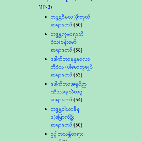
MP-3)
ဘဒ္ဒန္တဝိမလ(မိုးကုတ်
ဆရာတော်)
[50]
ဘဒ္ဒန္တကုမာရာဘိ
ဝံသ(ဗန်းမော်
ဆရာတော်)
[58]
ဒေါက်တာနန္ဒမာလာ
ဘိဝံသ (ပါမောက္ခချုပ်
ဆရာတော်)
[53]
ဒေါက်တာအရှင်ဉာ
ဏိဿရ(သီတဂူ
ဆရာတော်)
[54]
ဘဒ္ဒန္တဝါယာမိန္
ဒ(မြောက်ဦး
ဆရာတော်)
[50]
ဥပ္ပါတသန္တိတရား