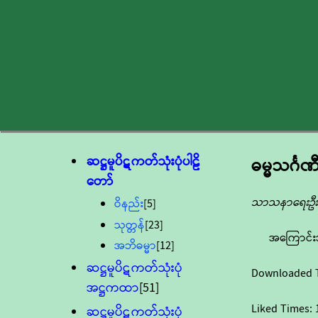
ဆဋ္ဌမူပိဋကတ်သုံးပုံပါဠိ
ဓမ္မသင်္ဂဏ
တော်
သာသနာရေးဦးစ
ဝိနည်း
[5]
သုတ္တန်
[23]
အကြောင်း
အဘိဓမ္မာ
[12]
ဆဋ္ဌမူပိဋကတ်သုံးပုံ
Downloaded 
အဋ္ဌကထာ
[51]
Liked Times:
ဆဋ္ဌမူပိဋကတ်သုံးပုံ