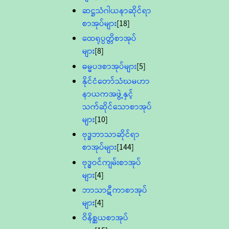
ဆဋ္ဌသံဂါယနာဆိုင်ရာ
စာအုပ်များ
[18]
ထေရုပ္ပတ္တိစာအုပ်
များ
[8]
ဓမ္မပဒစာအုပ်များ
[5]
နိုင်ငံတော်သံဃမဟာ
နာယကအဖွဲ့နှင့်
သက်ဆိုင်သောစာအုပ်
များ
[10]
ဗုဒ္ဓဘာသာဆိုင်ရာ
စာအုပ်များ
[144]
ဗုဒ္ဓဝင်ကျမ်းစာအုပ်
များ
[4]
ဘာသာဋီကာစာအုပ်
များ
[4]
ဝိနိစ္ဆယစာအုပ်