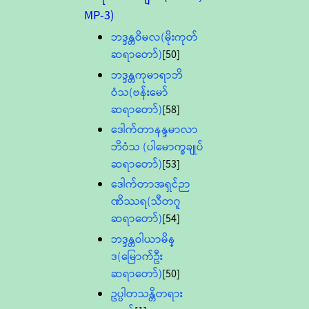
MP-3)
ဘဒ္ဒန္တဝိမလ(မိုးကုတ်
ဆရာတော်)
[50]
ဘဒ္ဒန္တကုမာရာဘိ
ဝံသ(ဗန်းမော်
ဆရာတော်)
[58]
ဒေါက်တာနန္ဒမာလာ
ဘိဝံသ (ပါမောက္ခချုပ်
ဆရာတော်)
[53]
ဒေါက်တာအရှင်ဉာ
ဏိဿရ(သီတဂူ
ဆရာတော်)
[54]
ဘဒ္ဒန္တဝါယာမိန္
ဒ(မြောက်ဦး
ဆရာတော်)
[50]
ဥပ္ပါတသန္တိတရား