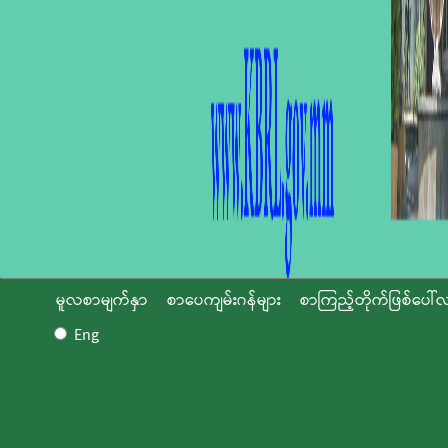
မူလစာမျက်နှာ
စာပေကျမ်းဂန်များ
စာကြည့်တိုက်ဖြစ်ပေါ်လ
Eng