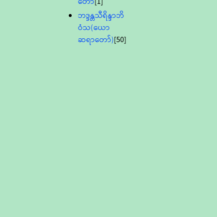
တော်
[1]
ဘဒ္ဒန္တသီရိန္ဒာဘိ
ဝံသ(ယော
ဆရာတော်)
[50]