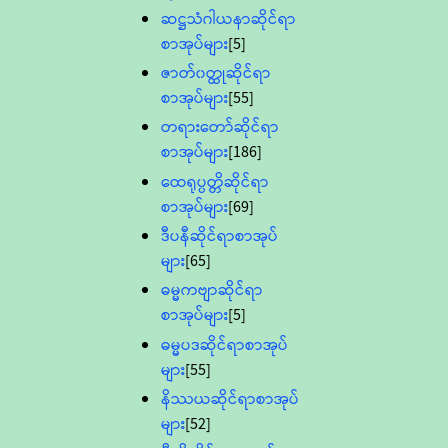
ဆဋ္ဌသံဂါယနာဆိုင်ရာ
စာအုပ်များ
[5]
ဇာတ်၀တ္ထုဆိုင်ရာ
စာအုပ်များ
[55]
တရားတော်ဆိုင်ရာ
စာအုပ်များ
[186]
ထေရုပ္ပတ္တိဆိုင်ရာ
စာအုပ်များ
[69]
ဒီပနီဆိုင်ရာစာအုပ်
များ
[65]
ဓမ္မကဗျာဆိုင်ရာ
စာအုပ်များ
[5]
ဓမ္မပဒဆိုင်ရာစာအုပ်
များ
[55]
နိဿယဆိုင်ရာစာအုပ်
များ
[52]