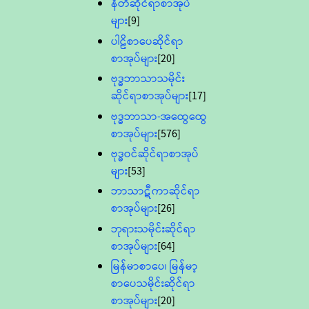
နီတိဆိုင်ရာစာအုပ်
များ
[9]
ပါဠိစာပေဆိုင်ရာ
စာအုပ်များ
[20]
ဗုဒ္ဓဘာသာသမိုင်း
ဆိုင်ရာစာအုပ်များ
[17]
ဗုဒ္ဓဘာသာ-အထွေထွေ
စာအုပ်များ
[576]
ဗုဒ္ဓဝင်ဆိုင်ရာစာအုပ်
များ
[53]
ဘာသာဋီကာဆိုင်ရာ
စာအုပ်များ
[26]
ဘုရားသမိုင်းဆိုင်ရာ
စာအုပ်များ
[64]
မြန်မာစာပေ၊ မြန်မာ့
စာပေသမိုင်းဆိုင်ရာ
စာအုပ်များ
[20]