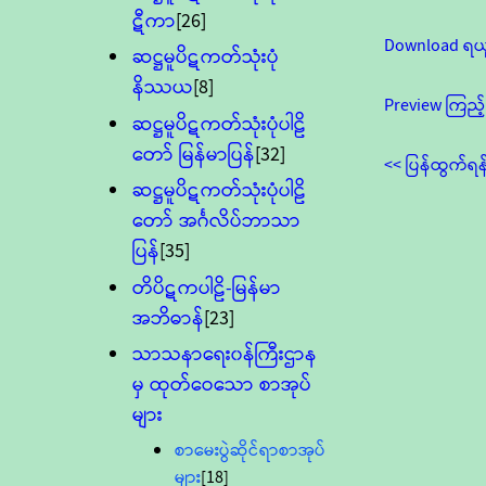
ဋီကာ
[26]
Download ရယ
ဆဋ္ဌမူပိဋကတ်သုံးပုံ
နိဿယ
[8]
Preview ကြည့်
ဆဋ္ဌမူပိဋကတ်သုံးပုံပါဠိ
တော် မြန်မာပြန်
[32]
<< ပြန်ထွက်ရန
ဆဋ္ဌမူပိဋကတ်သုံးပုံပါဠိ
တော် အင်္ဂလိပ်ဘာသာ
ပြန်
[35]
တိပိဋကပါဠိ-မြန်မာ
အဘိဓာန်
[23]
သာသနာရေး၀န်ကြီးဌာန
မှ ထုတ်ဝေသော စာအုပ်
များ
စာမေးပွဲဆိုင်ရာစာအုပ်
များ
[18]