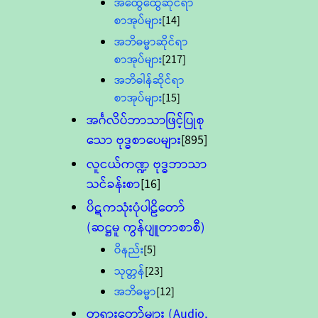
အထွေထွေဆိုင်ရာ
စာအုပ်များ
[14]
အဘိဓမ္မာဆိုင်ရာ
စာအုပ်များ
[217]
အဘိဓါန်ဆိုင်ရာ
စာအုပ်များ
[15]
အင်္ဂလိပ်ဘာသာဖြင့်ပြုစု
သော ဗုဒ္ဓစာပေများ
[895]
လူငယ်ကဏ္ဍ ဗုဒ္ဓဘာသာ
သင်ခန်းစာ
[16]
ပိဋကသုံးပုံပါဠိတော်
(ဆဋ္ဌမူ ကွန်ပျူတာစာစီ)
ဝိနည်း
[5]
သုတ္တန်
[23]
အဘိဓမ္မာ
[12]
တရားတော်များ (Audio,