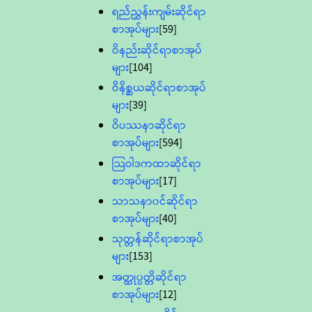
ရည်ညွှန်းကျမ်းဆိုင်ရာ
စာအုပ်များ
[59]
ဝိနည်းဆိုင်ရာစာအုပ်
များ
[104]
ဝိနိစ္ဆယဆိုင်ရာစာအုပ်
များ
[39]
ဝိပဿနာဆိုင်ရာ
စာအုပ်များ
[594]
သြဝါဒကထာဆိုင်ရာ
စာအုပ်များ
[17]
သာသနာ၀င်ဆိုင်ရာ
စာအုပ်များ
[40]
သုတ္တန်ဆိုင်ရာစာအုပ်
များ
[153]
အတ္ထုပ္ပတ္တိဆိုင်ရာ
စာအုပ်များ
[12]