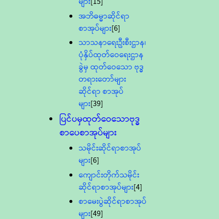
များ
[15]
အဘိဓမ္မာဆိုင်ရာ
စာအုပ်များ
[6]
သာသနာရေးဦးစီးဌာန၊
ပုံနှိပ်ထုတ်ဝေရေးဌာန
ခွဲမှ ထုတ်ဝေသော ဗုဒ္ဓ
တရားတော်များ
ဆိုင်ရာ စာအုပ်
များ
[39]
ပြင်ပမှထုတ်ဝေသောဗုဒ္ဓ
စာပေစာအုပ်များ
သမိုင်းဆိုင်ရာစာအုပ်
များ
[6]
ကျောင်းတိုက်သမိုင်း
ဆိုင်ရာစာအုပ်များ
[4]
စာမေးပွဲဆိုင်ရာစာအုပ်
များ
[49]