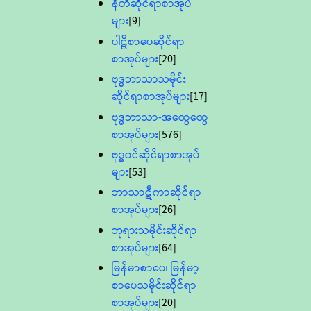
နီတိဆိုင်ရာစာအုပ်
များ
[9]
ပါဠိစာပေဆိုင်ရာ
စာအုပ်များ
[20]
ဗုဒ္ဓဘာသာသမိုင်း
ဆိုင်ရာစာအုပ်များ
[17]
ဗုဒ္ဓဘာသာ-အထွေထွေ
စာအုပ်များ
[576]
ဗုဒ္ဓဝင်ဆိုင်ရာစာအုပ်
များ
[53]
ဘာသာဋီကာဆိုင်ရာ
စာအုပ်များ
[26]
ဘုရားသမိုင်းဆိုင်ရာ
စာအုပ်များ
[64]
မြန်မာစာပေ၊ မြန်မာ့
စာပေသမိုင်းဆိုင်ရာ
စာအုပ်များ
[20]