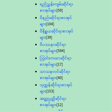
ရည်ညွှန်းကျမ်းဆိုင်ရာ
စာအုပ်များ
[59]
ဝိနည်းဆိုင်ရာစာအုပ်
များ
[104]
ဝိနိစ္ဆယဆိုင်ရာစာအုပ်
များ
[39]
ဝိပဿနာဆိုင်ရာ
စာအုပ်များ
[594]
သြဝါဒကထာဆိုင်ရာ
စာအုပ်များ
[17]
သာသနာ၀င်ဆိုင်ရာ
စာအုပ်များ
[40]
သုတ္တန်ဆိုင်ရာစာအုပ်
များ
[153]
အတ္ထုပ္ပတ္တိဆိုင်ရာ
စာအုပ်များ
[12]