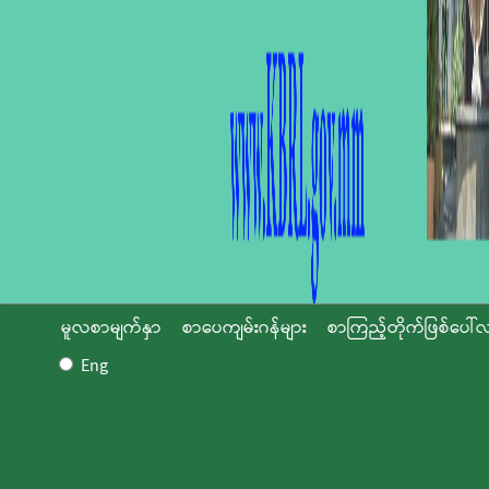
မူလစာမျက်နှာ
စာပေကျမ်းဂန်များ
စာကြည့်တိုက်ဖြစ်ပေါ်လ
Eng