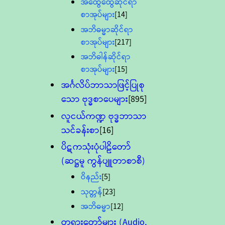
အထွေထွေဆိုင်ရာ
စာအုပ်များ
[14]
အဘိဓမ္မာဆိုင်ရာ
စာအုပ်များ
[217]
အဘိဓါန်ဆိုင်ရာ
စာအုပ်များ
[15]
အင်္ဂလိပ်ဘာသာဖြင့်ပြုစု
သော ဗုဒ္ဓစာပေများ
[895]
လူငယ်ကဏ္ဍ ဗုဒ္ဓဘာသာ
သင်ခန်းစာ
[16]
ပိဋကသုံးပုံပါဠိတော်
(ဆဋ္ဌမူ ကွန်ပျူတာစာစီ)
ဝိနည်း
[5]
သုတ္တန်
[23]
အဘိဓမ္မာ
[12]
တရားတော်များ (Audio,