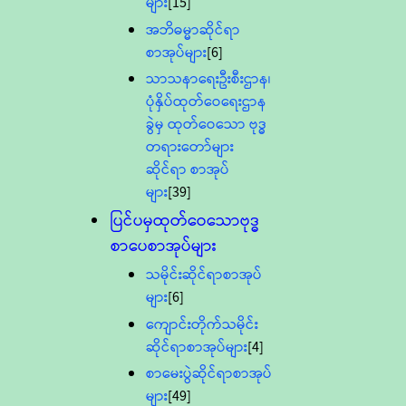
များ
[15]
အဘိဓမ္မာဆိုင်ရာ
စာအုပ်များ
[6]
သာသနာရေးဦးစီးဌာန၊
ပုံနှိပ်ထုတ်ဝေရေးဌာန
ခွဲမှ ထုတ်ဝေသော ဗုဒ္ဓ
တရားတော်များ
ဆိုင်ရာ စာအုပ်
များ
[39]
ပြင်ပမှထုတ်ဝေသောဗုဒ္ဓ
စာပေစာအုပ်များ
သမိုင်းဆိုင်ရာစာအုပ်
များ
[6]
ကျောင်းတိုက်သမိုင်း
ဆိုင်ရာစာအုပ်များ
[4]
စာမေးပွဲဆိုင်ရာစာအုပ်
များ
[49]