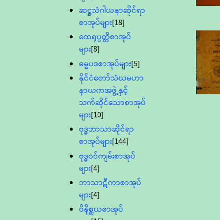
ဆဋ္ဌသံဂါယနာဆိုင်ရာ
စာအုပ်များ
[18]
ထေရုပ္ပတ္တိစာအုပ်
များ
[8]
ဓမ္မပဒစာအုပ်များ
[5]
နိုင်ငံတော်သံဃမဟာ
နာယကအဖွဲ့နှင့်
သက်ဆိုင်သောစာအုပ်
များ
[10]
ဗုဒ္ဓဘာသာဆိုင်ရာ
စာအုပ်များ
[144]
ဗုဒ္ဓဝင်ကျမ်းစာအုပ်
များ
[4]
ဘာသာဋီကာစာအုပ်
များ
[4]
ဝိနိစ္ဆယစာအုပ်