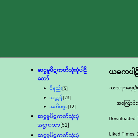
ဆဋ္ဌမူပိဋကတ်သုံးပုံပါဠိ
ယမကပါဠိ
တော်
သာသနာရေးဦးစ
ဝိနည်း
[5]
သုတ္တန်
[23]
အကြောင်း
အဘိဓမ္မာ
[12]
ဆဋ္ဌမူပိဋကတ်သုံးပုံ
Downloaded 
အဋ္ဌကထာ
[51]
Liked Times:
ဆဋ္ဌမူပိဋကတ်သုံးပုံ