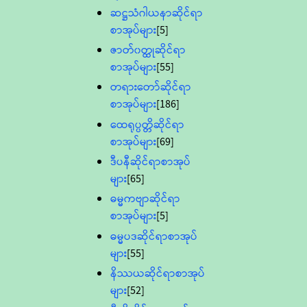
ဆဋ္ဌသံဂါယနာဆိုင်ရာ
စာအုပ်များ
[5]
ဇာတ်၀တ္ထုဆိုင်ရာ
စာအုပ်များ
[55]
တရားတော်ဆိုင်ရာ
စာအုပ်များ
[186]
ထေရုပ္ပတ္တိဆိုင်ရာ
စာအုပ်များ
[69]
ဒီပနီဆိုင်ရာစာအုပ်
များ
[65]
ဓမ္မကဗျာဆိုင်ရာ
စာအုပ်များ
[5]
ဓမ္မပဒဆိုင်ရာစာအုပ်
များ
[55]
နိဿယဆိုင်ရာစာအုပ်
များ
[52]