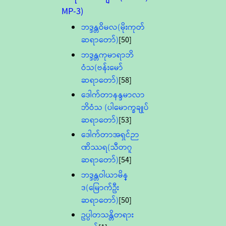
MP-3)
ဘဒ္ဒန္တဝိမလ(မိုးကုတ်
ဆရာတော်)
[50]
ဘဒ္ဒန္တကုမာရာဘိ
ဝံသ(ဗန်းမော်
ဆရာတော်)
[58]
ဒေါက်တာနန္ဒမာလာ
ဘိဝံသ (ပါမောက္ခချုပ်
ဆရာတော်)
[53]
ဒေါက်တာအရှင်ဉာ
ဏိဿရ(သီတဂူ
ဆရာတော်)
[54]
ဘဒ္ဒန္တဝါယာမိန္
ဒ(မြောက်ဦး
ဆရာတော်)
[50]
ဥပ္ပါတသန္တိတရား