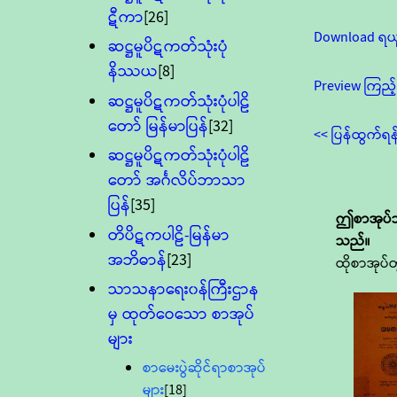
ဋီကာ
[26]
Download ရယ
ဆဋ္ဌမူပိဋကတ်သုံးပုံ
နိဿယ
[8]
Preview ကြည့်
ဆဋ္ဌမူပိဋကတ်သုံးပုံပါဠိ
တော် မြန်မာပြန်
[32]
<< ပြန်ထွက်ရန
ဆဋ္ဌမူပိဋကတ်သုံးပုံပါဠိ
တော် အင်္ဂလိပ်ဘာသာ
ပြန်
[35]
ဤစာအုပ်သ
တိပိဋကပါဠိ-မြန်မာ
သည်။
အဘိဓာန်
[23]
ထိုစာအုပ်တ
သာသနာရေး၀န်ကြီးဌာန
မှ ထုတ်ဝေသော စာအုပ်
များ
စာမေးပွဲဆိုင်ရာစာအုပ်
များ
[18]