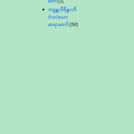
တော်
[1]
ဘဒ္ဒန္တသီရိန္ဒာဘိ
ဝံသ(ယော
ဆရာတော်)
[50]