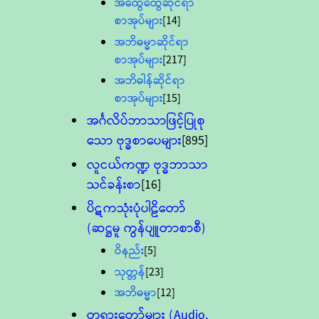
အထွေထွေဆိုင်ရာ
စာအုပ်များ
[14]
အဘိဓမ္မာဆိုင်ရာ
စာအုပ်များ
[217]
အဘိဓါန်ဆိုင်ရာ
စာအုပ်များ
[15]
အင်္ဂလိပ်ဘာသာဖြင့်ပြုစု
သော ဗုဒ္ဓစာပေများ
[895]
လူငယ်ကဏ္ဍ ဗုဒ္ဓဘာသာ
သင်ခန်းစာ
[16]
ပိဋကသုံးပုံပါဠိတော်
(ဆဋ္ဌမူ ကွန်ပျူတာစာစီ)
ဝိနည်း
[5]
သုတ္တန်
[23]
အဘိဓမ္မာ
[12]
တရားတော်များ (Audio,