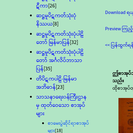
ဋီကာ
[26]
Download ရယ
ဆဋ္ဌမူပိဋကတ်သုံးပုံ
နိဿယ
[8]
Preview ကြည့်
ဆဋ္ဌမူပိဋကတ်သုံးပုံပါဠိ
တော် မြန်မာပြန်
[32]
<< ပြန်ထွက်ရန
ဆဋ္ဌမူပိဋကတ်သုံးပုံပါဠိ
တော် အင်္ဂလိပ်ဘာသာ
ပြန်
[35]
ဤစာအုပ်သ
တိပိဋကပါဠိ-မြန်မာ
သည်။
အဘိဓာန်
[23]
ထိုစာအုပ်တ
သာသနာရေး၀န်ကြီးဌာန
မှ ထုတ်ဝေသော စာအုပ်
များ
စာမေးပွဲဆိုင်ရာစာအုပ်
များ
[18]