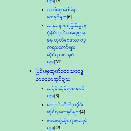
များ
[15]
အဘိဓမ္မာဆိုင်ရာ
စာအုပ်များ
[6]
သာသနာရေးဦးစီးဌာန၊
ပုံနှိပ်ထုတ်ဝေရေးဌာန
ခွဲမှ ထုတ်ဝေသော ဗုဒ္ဓ
တရားတော်များ
ဆိုင်ရာ စာအုပ်
များ
[39]
ပြင်ပမှထုတ်ဝေသောဗုဒ္ဓ
စာပေစာအုပ်များ
သမိုင်းဆိုင်ရာစာအုပ်
များ
[6]
ကျောင်းတိုက်သမိုင်း
ဆိုင်ရာစာအုပ်များ
[4]
စာမေးပွဲဆိုင်ရာစာအုပ်
များ
[49]