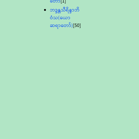
တော်
[1]
ဘဒ္ဒန္တသီရိန္ဒာဘိ
ဝံသ(ယော
ဆရာတော်)
[50]