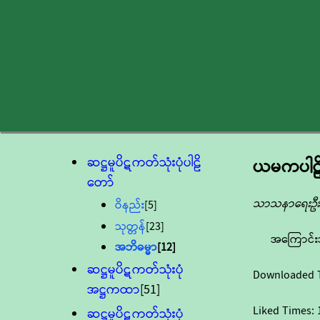
ဆဋ္ဌမူပိဋကတ်သုံးပုံပါဠိ
ယမကပါဠိ
တော်
သာသနာရေးဦးစ
ဝိနည်း
[5]
သုတ္တန်
[23]
အကြောင်း
အဘိဓမ္မာ
[12]
ဆဋ္ဌမူပိဋကတ်သုံးပုံ
Downloaded 
အဋ္ဌကထာ
[51]
Liked Times:
ဆဋ္ဌမူပိဋကတ်သုံးပုံ