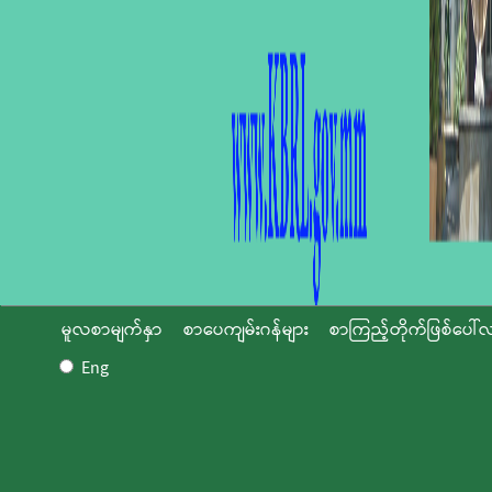
မူလစာမျက်နှာ
စာပေကျမ်းဂန်များ
စာကြည့်တိုက်ဖြစ်ပေါ်လ
Eng