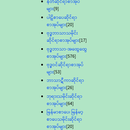
နီတိဆိုင်ရာစာအုပ်
များ
[9]
ပါဠိစာပေဆိုင်ရာ
စာအုပ်များ
[20]
ဗုဒ္ဓဘာသာသမိုင်း
ဆိုင်ရာစာအုပ်များ
[17]
ဗုဒ္ဓဘာသာ-အထွေထွေ
စာအုပ်များ
[576]
ဗုဒ္ဓဝင်ဆိုင်ရာစာအုပ်
များ
[53]
ဘာသာဋီကာဆိုင်ရာ
စာအုပ်များ
[26]
ဘုရားသမိုင်းဆိုင်ရာ
စာအုပ်များ
[64]
မြန်မာစာပေ၊ မြန်မာ့
စာပေသမိုင်းဆိုင်ရာ
စာအုပ်များ
[20]