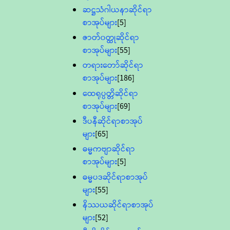
ဆဋ္ဌသံဂါယနာဆိုင်ရာ
စာအုပ်များ
[5]
ဇာတ်၀တ္ထုဆိုင်ရာ
စာအုပ်များ
[55]
တရားတော်ဆိုင်ရာ
စာအုပ်များ
[186]
ထေရုပ္ပတ္တိဆိုင်ရာ
စာအုပ်များ
[69]
ဒီပနီဆိုင်ရာစာအုပ်
များ
[65]
ဓမ္မကဗျာဆိုင်ရာ
စာအုပ်များ
[5]
ဓမ္မပဒဆိုင်ရာစာအုပ်
များ
[55]
နိဿယဆိုင်ရာစာအုပ်
များ
[52]