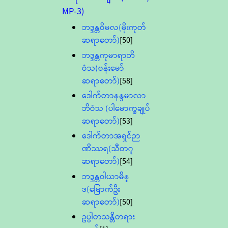
MP-3)
ဘဒ္ဒန္တဝိမလ(မိုးကုတ်
ဆရာတော်)
[50]
ဘဒ္ဒန္တကုမာရာဘိ
ဝံသ(ဗန်းမော်
ဆရာတော်)
[58]
ဒေါက်တာနန္ဒမာလာ
ဘိဝံသ (ပါမောက္ခချုပ်
ဆရာတော်)
[53]
ဒေါက်တာအရှင်ဉာ
ဏိဿရ(သီတဂူ
ဆရာတော်)
[54]
ဘဒ္ဒန္တဝါယာမိန္
ဒ(မြောက်ဦး
ဆရာတော်)
[50]
ဥပ္ပါတသန္တိတရား