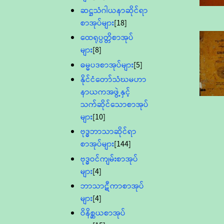
ဆဋ္ဌသံဂါယနာဆိုင်ရာ
စာအုပ်များ
[18]
ထေရုပ္ပတ္တိစာအုပ်
များ
[8]
ဓမ္မပဒစာအုပ်များ
[5]
နိုင်ငံတော်သံဃမဟာ
နာယကအဖွဲ့နှင့်
သက်ဆိုင်သောစာအုပ်
များ
[10]
ဗုဒ္ဓဘာသာဆိုင်ရာ
စာအုပ်များ
[144]
ဗုဒ္ဓဝင်ကျမ်းစာအုပ်
များ
[4]
ဘာသာဋီကာစာအုပ်
များ
[4]
ဝိနိစ္ဆယစာအုပ်