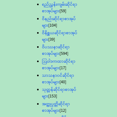
ရည်ညွှန်းကျမ်းဆိုင်ရာ
စာအုပ်များ
[59]
ဝိနည်းဆိုင်ရာစာအုပ်
များ
[104]
ဝိနိစ္ဆယဆိုင်ရာစာအုပ်
များ
[39]
ဝိပဿနာဆိုင်ရာ
စာအုပ်များ
[594]
သြဝါဒကထာဆိုင်ရာ
စာအုပ်များ
[17]
သာသနာ၀င်ဆိုင်ရာ
စာအုပ်များ
[40]
သုတ္တန်ဆိုင်ရာစာအုပ်
များ
[153]
အတ္ထုပ္ပတ္တိဆိုင်ရာ
စာအုပ်များ
[12]