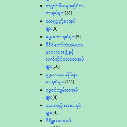
ဆဋ္ဌသံဂါယနာဆိုင်ရာ
စာအုပ်များ
[18]
ထေရုပ္ပတ္တိစာအုပ်
များ
[8]
ဓမ္မပဒစာအုပ်များ
[5]
နိုင်ငံတော်သံဃမဟာ
နာယကအဖွဲ့နှင့်
သက်ဆိုင်သောစာအုပ်
များ
[10]
ဗုဒ္ဓဘာသာဆိုင်ရာ
စာအုပ်များ
[144]
ဗုဒ္ဓဝင်ကျမ်းစာအုပ်
များ
[4]
ဘာသာဋီကာစာအုပ်
များ
[4]
ဝိနိစ္ဆယစာအုပ်