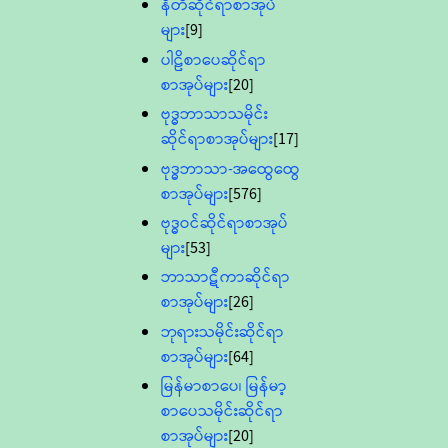
နီတိဆိုင်ရာစာအုပ်
များ
[9]
ပါဠိစာပေဆိုင်ရာ
စာအုပ်များ
[20]
ဗုဒ္ဓဘာသာသမိုင်း
ဆိုင်ရာစာအုပ်များ
[17]
ဗုဒ္ဓဘာသာ-အထွေထွေ
စာအုပ်များ
[576]
ဗုဒ္ဓဝင်ဆိုင်ရာစာအုပ်
များ
[53]
ဘာသာဋီကာဆိုင်ရာ
စာအုပ်များ
[26]
ဘုရားသမိုင်းဆိုင်ရာ
စာအုပ်များ
[64]
မြန်မာစာပေ၊ မြန်မာ့
စာပေသမိုင်းဆိုင်ရာ
စာအုပ်များ
[20]