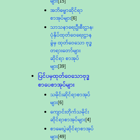
များ
[15]
အဘိဓမ္မာဆိုင်ရာ
စာအုပ်များ
[6]
သာသနာရေးဦးစီးဌာန၊
ပုံနှိပ်ထုတ်ဝေရေးဌာန
ခွဲမှ ထုတ်ဝေသော ဗုဒ္ဓ
တရားတော်များ
ဆိုင်ရာ စာအုပ်
များ
[39]
ပြင်ပမှထုတ်ဝေသောဗုဒ္ဓ
စာပေစာအုပ်များ
သမိုင်းဆိုင်ရာစာအုပ်
များ
[6]
ကျောင်းတိုက်သမိုင်း
ဆိုင်ရာစာအုပ်များ
[4]
စာမေးပွဲဆိုင်ရာစာအုပ်
များ
[49]