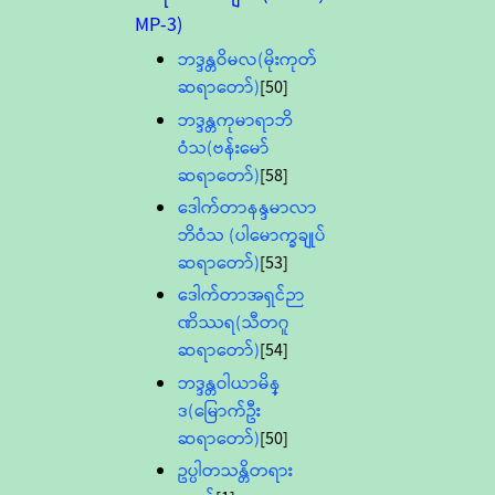
MP-3)
ဘဒ္ဒန္တဝိမလ(မိုးကုတ်
ဆရာတော်)
[50]
ဘဒ္ဒန္တကုမာရာဘိ
ဝံသ(ဗန်းမော်
ဆရာတော်)
[58]
ဒေါက်တာနန္ဒမာလာ
ဘိဝံသ (ပါမောက္ခချုပ်
ဆရာတော်)
[53]
ဒေါက်တာအရှင်ဉာ
ဏိဿရ(သီတဂူ
ဆရာတော်)
[54]
ဘဒ္ဒန္တဝါယာမိန္
ဒ(မြောက်ဦး
ဆရာတော်)
[50]
ဥပ္ပါတသန္တိတရား