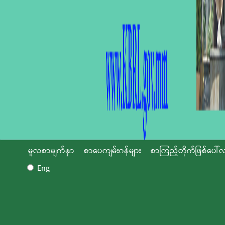
မူလစာမျက်နှာ
စာပေကျမ်းဂန်များ
စာကြည့်တိုက်ဖြစ်ပေါ်လ
Eng