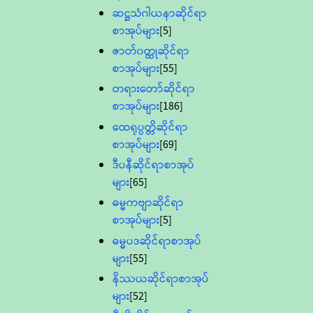
ဆဋ္ဌသံဂါယနာဆိုင်ရာ
စာအုပ်များ
[5]
ဇာတ်၀တ္ထုဆိုင်ရာ
စာအုပ်များ
[55]
တရားတော်ဆိုင်ရာ
စာအုပ်များ
[186]
ထေရုပ္ပတ္တိဆိုင်ရာ
စာအုပ်များ
[69]
ဒီပနီဆိုင်ရာစာအုပ်
များ
[65]
ဓမ္မကဗျာဆိုင်ရာ
စာအုပ်များ
[5]
ဓမ္မပဒဆိုင်ရာစာအုပ်
များ
[55]
နိဿယဆိုင်ရာစာအုပ်
များ
[52]