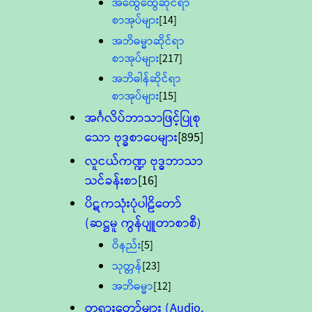
အထွေထွေဆိုင်ရာ
စာအုပ်များ
[14]
အဘိဓမ္မာဆိုင်ရာ
စာအုပ်များ
[217]
အဘိဓါန်ဆိုင်ရာ
စာအုပ်များ
[15]
အင်္ဂလိပ်ဘာသာဖြင့်ပြုစု
သော ဗုဒ္ဓစာပေများ
[895]
လူငယ်ကဏ္ဍ ဗုဒ္ဓဘာသာ
သင်ခန်းစာ
[16]
ပိဋကသုံးပုံပါဠိတော်
(ဆဋ္ဌမူ ကွန်ပျူတာစာစီ)
ဝိနည်း
[5]
သုတ္တန်
[23]
အဘိဓမ္မာ
[12]
တရားတော်များ (Audio,