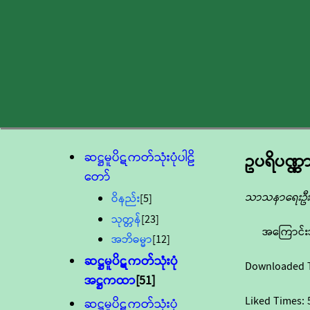
ဆဋ္ဌမူပိဋကတ်သုံးပုံပါဠိ
ဥပရိပဏ္
တော်
သာသနာရေးဦးစ
ဝိနည်း
[5]
သုတ္တန်
[23]
အကြောင်း
အဘိဓမ္မာ
[12]
ဆဋ္ဌမူပိဋကတ်သုံးပုံ
Downloaded 
အဋ္ဌကထာ
[51]
Liked Times:
ဆဋ္ဌမူပိဋကတ်သုံးပုံ