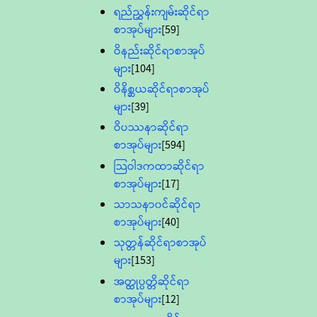
ရည်ညွှန်းကျမ်းဆိုင်ရာ
စာအုပ်များ
[59]
ဝိနည်းဆိုင်ရာစာအုပ်
များ
[104]
ဝိနိစ္ဆယဆိုင်ရာစာအုပ်
များ
[39]
ဝိပဿနာဆိုင်ရာ
စာအုပ်များ
[594]
သြဝါဒကထာဆိုင်ရာ
စာအုပ်များ
[17]
သာသနာ၀င်ဆိုင်ရာ
စာအုပ်များ
[40]
သုတ္တန်ဆိုင်ရာစာအုပ်
များ
[153]
အတ္ထုပ္ပတ္တိဆိုင်ရာ
စာအုပ်များ
[12]