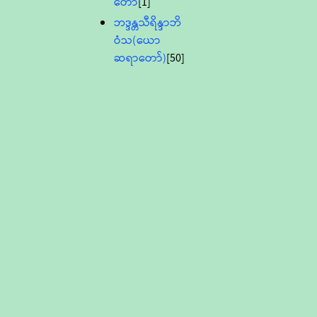
တော်
[1]
ဘဒ္ဒန္တသီရိန္ဒာဘိ
ဝံသ(ယော
ဆရာတော်)
[50]