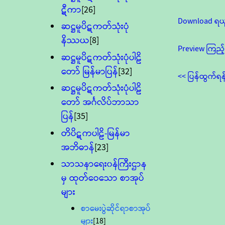
ဋီကာ
[26]
Download ရယ
ဆဋ္ဌမူပိဋကတ်သုံးပုံ
နိဿယ
[8]
Preview ကြည့်
ဆဋ္ဌမူပိဋကတ်သုံးပုံပါဠိ
တော် မြန်မာပြန်
[32]
<< ပြန်ထွက်ရန
ဆဋ္ဌမူပိဋကတ်သုံးပုံပါဠိ
တော် အင်္ဂလိပ်ဘာသာ
ပြန်
[35]
တိပိဋကပါဠိ-မြန်မာ
အဘိဓာန်
[23]
သာသနာရေး၀န်ကြီးဌာန
မှ ထုတ်ဝေသော စာအုပ်
များ
စာမေးပွဲဆိုင်ရာစာအုပ်
များ
[18]