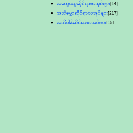
အထွေထွေဆိုင်ရာစာအုပ်များ
[14]
အဘိဓမ္မာဆိုင်ရာစာအုပ်များ
[217]
အဘိဓါန်ဆိုင်ရာစာအုပ်များ
[15]
အင်္ဂလိပ်ဘာသာဖြင့်ပြုစုသော ဗုဒ္ဓ
စာပေများ
[895]
လူငယ်ကဏ္ဍ ဗုဒ္ဓဘာသာ
သင်ခန်းစာ
[16]
ပိဋကသုံးပုံပါဠိတော် (ဆဋ္ဌမူ
ကွန်ပျူတာစာစီ)
ဝိနည်း
[5]
သုတ္တန်
[23]
အဘိဓမ္မာ
[12]
တရားတော်များ (Audio, MP-3)
ဘဒ္ဒန္တဝိမလ(မိုးကုတ်ဆရာတော်)