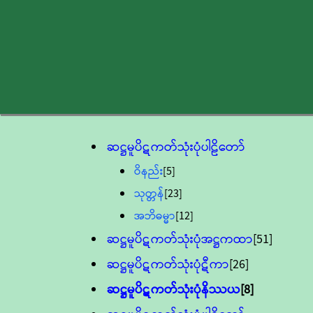
ဆဋ္ဌမူပိဋကတ်သုံးပုံပါဠိတော်
ဝိနည်း
[5]
သုတ္တန်
[23]
အဘိဓမ္မာ
[12]
ဆဋ္ဌမူပိဋကတ်သုံးပုံအဋ္ဌကထာ
[51]
ဆဋ္ဌမူပိဋကတ်သုံးပုံဋီကာ
[26]
ဆဋ္ဌမူပိဋကတ်သုံးပုံနိဿယ
[8]