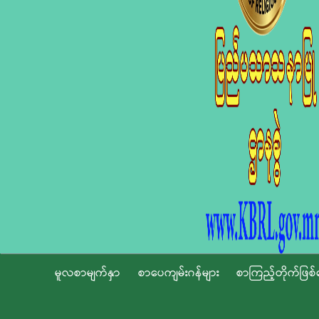
မူလစာမျက်နှာ
စာပေကျမ်းဂန်များ
စာကြည့်တိုက်ဖြစ်