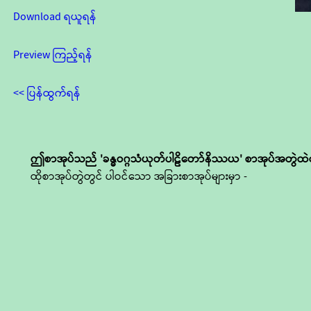
Download ရယူရန်
Preview ကြည့်ရန်
<< ပြန်ထွက်ရန်
ဤစာအုပ်သည် 'ခန္ဓဝဂ္ဂသံယုတ်ပါဠိတော်နိဿယ' စာအုပ်အတွဲထဲ
ထိုစာအုပ်တွဲတွင် ပါဝင်သော အခြားစာအုပ်များမှာ -