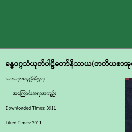
ခန္ဓဝဂ္ဂသံယုတ်ပါဠိတော်နိဿယ(တတိယစာအုပ
သာသနာရေးဦးစီးဌာန
အကြောင်းအရာအကျဉ်း
Downloaded Times:
3911
Liked Times:
3911