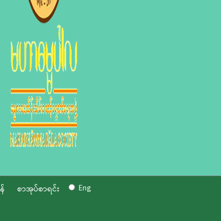
Eng
န်
စာအုပ်စာရင်း