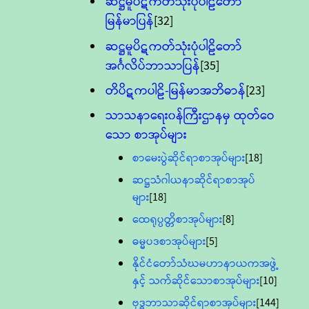
ဆဋ္ဌမူပိဋကတ်သုံးပုံပါဠိတော်
မြန်မာပြန်
[32]
ဆဋ္ဌမူပိဋကတ်သုံးပုံပါဠိတော်
အင်္ဂလိပ်ဘာသာပြန်
[35]
တိပိဋကပါဠိ-မြန်မာအဘိဓာန်
[23]
သာသနာရေး၀န်ကြီးဌာနမှ ထုတ်ဝေ
သော စာအုပ်များ
စာမေးပွဲဆိုင်ရာစာအုပ်များ
[18]
ဆဋ္ဌသံဂါယနာဆိုင်ရာစာအုပ်
များ
[18]
ထေရုပ္ပတ္တိစာအုပ်များ
[8]
ဓမ္မပဒစာအုပ်များ
[5]
နိုင်ငံတော်သံဃမဟာနာယကအဖွဲ့
နှင့် သက်ဆိုင်သောစာအုပ်များ
[10]
ဗုဒ္ဓဘာသာဆိုင်ရာစာအုပ်များ
[144]