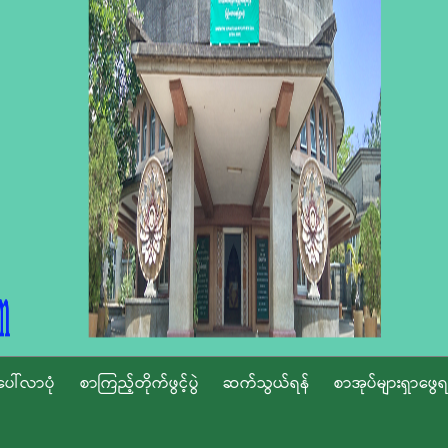
ပေါ်လာပုံ
စာကြည့်တိုက်ဖွင့်ပွဲ
ဆက်သွယ်ရန်
စာအုပ်များရှာဖွေရ