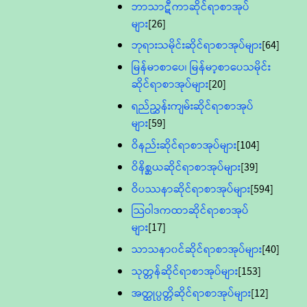
ဘာသာဋီကာဆိုင်ရာစာအုပ်
များ
[26]
ဘုရားသမိုင်းဆိုင်ရာစာအုပ်များ
[64]
မြန်မာစာပေ၊ မြန်မာ့စာပေသမိုင်း
ဆိုင်ရာစာအုပ်များ
[20]
ရည်ညွှန်းကျမ်းဆိုင်ရာစာအုပ်
များ
[59]
ဝိနည်းဆိုင်ရာစာအုပ်များ
[104]
ဝိနိစ္ဆယဆိုင်ရာစာအုပ်များ
[39]
ဝိပဿနာဆိုင်ရာစာအုပ်များ
[594]
သြဝါဒကထာဆိုင်ရာစာအုပ်
များ
[17]
သာသနာ၀င်ဆိုင်ရာစာအုပ်များ
[40]
သုတ္တန်ဆိုင်ရာစာအုပ်များ
[153]
အတ္ထုပ္ပတ္တိဆိုင်ရာစာအုပ်များ
[12]