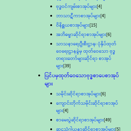
ဗုဒ္ဓဝင်ကျမ်းစာအုပ်များ
[4]
ဘာသာဋီကာစာအုပ်များ
[4]
ဝိနိစ္ဆယစာအုပ်များ
[15]
အဘိဓမ္မာဆိုင်ရာစာအုပ်များ
[6]
သာသနာရေးဦးစီးဌာန၊ ပုံနှိပ်ထုတ်
ဝေရေးဌာနခွဲမှ ထုတ်ဝေသော ဗုဒ္ဓ
တရားတော်များဆိုင်ရာ စာအုပ်
များ
[39]
ပြင်ပမှထုတ်ဝေသောဗုဒ္ဓစာပေစာအုပ်
များ
သမိုင်းဆိုင်ရာစာအုပ်များ
[6]
ကျောင်းတိုက်သမိုင်းဆိုင်ရာစာအုပ်
များ
[4]
စာမေးပွဲဆိုင်ရာစာအုပ်များ
[49]
ဆဋ္ဌသံဂါယနာဆိုင်ရာစာအုပ်များ
[5]