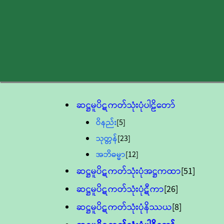
ဆဋ္ဌမူပိဋကတ်သုံးပုံပါဠိတော်
ဝိနည်း
[5]
သုတ္တန်
[23]
အဘိဓမ္မာ
[12]
ဆဋ္ဌမူပိဋကတ်သုံးပုံအဋ္ဌကထာ
[51]
ဆဋ္ဌမူပိဋကတ်သုံးပုံဋီကာ
[26]
ဆဋ္ဌမူပိဋကတ်သုံးပုံနိဿယ
[8]