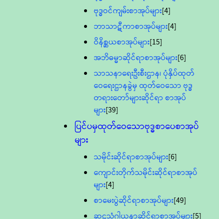
ဗုဒ္ဓဝင်ကျမ်းစာအုပ်များ
[4]
ဘာသာဋီကာစာအုပ်များ
[4]
ဝိနိစ္ဆယစာအုပ်များ
[15]
အဘိဓမ္မာဆိုင်ရာစာအုပ်များ
[6]
သာသနာရေးဦးစီးဌာန၊ ပုံနှိပ်ထုတ်
ဝေရေးဌာနခွဲမှ ထုတ်ဝေသော ဗုဒ္ဓ
တရားတော်များဆိုင်ရာ စာအုပ်
များ
[39]
ပြင်ပမှထုတ်ဝေသောဗုဒ္ဓစာပေစာအုပ်
များ
သမိုင်းဆိုင်ရာစာအုပ်များ
[6]
ကျောင်းတိုက်သမိုင်းဆိုင်ရာစာအုပ်
များ
[4]
စာမေးပွဲဆိုင်ရာစာအုပ်များ
[49]
ဆဋ္ဌသံဂါယနာဆိုင်ရာစာအုပ်များ
[5]