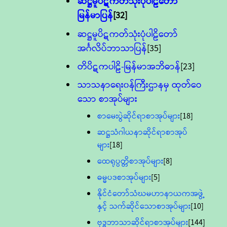
ဆဋ္ဌမူပိဋကတ်သုံးပုံပါဠိတော်
မြန်မာပြန်
[32]
ဆဋ္ဌမူပိဋကတ်သုံးပုံပါဠိတော်
အင်္ဂလိပ်ဘာသာပြန်
[35]
တိပိဋကပါဠိ-မြန်မာအဘိဓာန်
[23]
သာသနာရေး၀န်ကြီးဌာနမှ ထုတ်ဝေ
သော စာအုပ်များ
စာမေးပွဲဆိုင်ရာစာအုပ်များ
[18]
ဆဋ္ဌသံဂါယနာဆိုင်ရာစာအုပ်
များ
[18]
ထေရုပ္ပတ္တိစာအုပ်များ
[8]
ဓမ္မပဒစာအုပ်များ
[5]
နိုင်ငံတော်သံဃမဟာနာယကအဖွဲ့
နှင့် သက်ဆိုင်သောစာအုပ်များ
[10]
ဗုဒ္ဓဘာသာဆိုင်ရာစာအုပ်များ
[144]