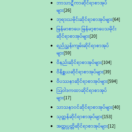
ဘာသာဋီကာဆိုင်ရာစာအုပ်
များ
[26]
ဘုရားသမိုင်းဆိုင်ရာစာအုပ်များ
[64]
မြန်မာစာပေ၊ မြန်မာ့စာပေသမိုင်း
ဆိုင်ရာစာအုပ်များ
[20]
ရည်ညွှန်းကျမ်းဆိုင်ရာစာအုပ်
များ
[59]
ဝိနည်းဆိုင်ရာစာအုပ်များ
[104]
ဝိနိစ္ဆယဆိုင်ရာစာအုပ်များ
[39]
ဝိပဿနာဆိုင်ရာစာအုပ်များ
[594]
သြဝါဒကထာဆိုင်ရာစာအုပ်
များ
[17]
သာသနာ၀င်ဆိုင်ရာစာအုပ်များ
[40]
သုတ္တန်ဆိုင်ရာစာအုပ်များ
[153]
အတ္ထုပ္ပတ္တိဆိုင်ရာစာအုပ်များ
[12]