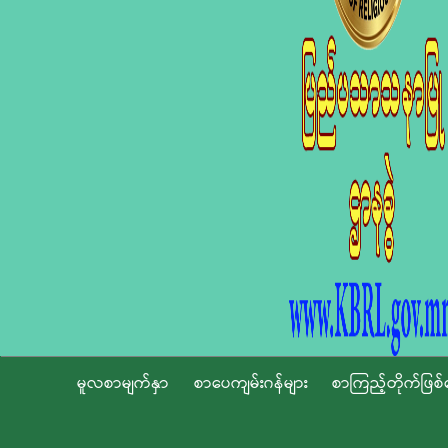
မူလစာမျက်နှာ
စာပေကျမ်းဂန်များ
စာကြည့်တိုက်ဖြစ်