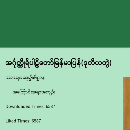
အင်္ဂုတ္ထိုရ်ပါဠိတော်မြန်မာပြန်(ဒုတိယတွဲ)
သာသနာရေးဦးစီးဌာန
အကြောင်းအရာအကျဉ်း
Downloaded Times:
6587
Liked Times:
6587