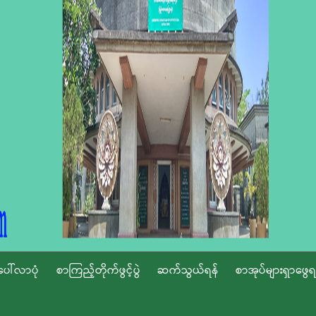
ပေါ်လာပုံ
စာကြည့်တိုက်ဖွင့်ပွဲ
ဆက်သွယ်ရန်
စာအုပ်များရှာဖွေရ