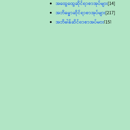
အထွေထွေဆိုင်ရာစာအုပ်များ
[14]
အဘိဓမ္မာဆိုင်ရာစာအုပ်များ
[217]
အဘိဓါန်ဆိုင်ရာစာအုပ်များ
[15]
အင်္ဂလိပ်ဘာသာဖြင့်ပြုစုသော ဗုဒ္ဓ
စာပေများ
[895]
လူငယ်ကဏ္ဍ ဗုဒ္ဓဘာသာ
သင်ခန်းစာ
[16]
ပိဋကသုံးပုံပါဠိတော် (ဆဋ္ဌမူ
ကွန်ပျူတာစာစီ)
ဝိနည်း
[5]
သုတ္တန်
[23]
အဘိဓမ္မာ
[12]
တရားတော်များ (Audio, MP-3)
ဘဒ္ဒန္တဝိမလ(မိုးကုတ်ဆရာတော်)