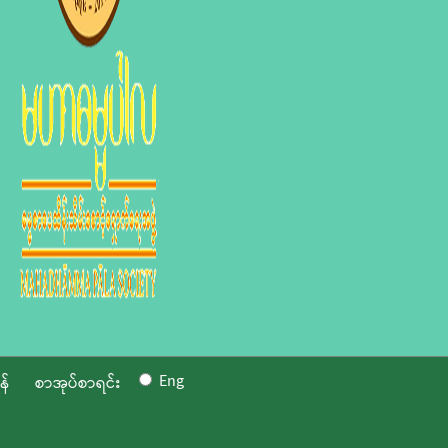
Eng
န်
စာအုပ်စာရင်း