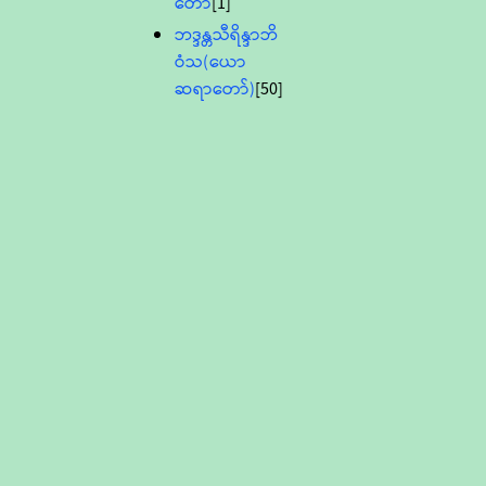
တော်
[1]
ဘဒ္ဒန္တသီရိန္ဒာဘိ
ဝံသ(ယော
ဆရာတော်)
[50]