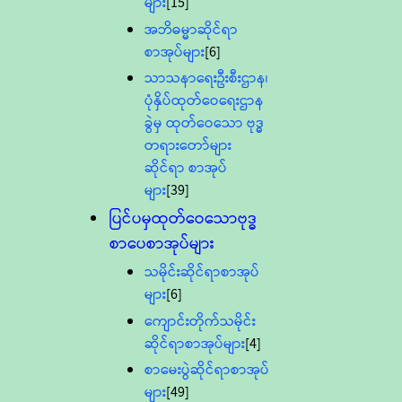
များ
[15]
အဘိဓမ္မာဆိုင်ရာ
စာအုပ်များ
[6]
သာသနာရေးဦးစီးဌာန၊
ပုံနှိပ်ထုတ်ဝေရေးဌာန
ခွဲမှ ထုတ်ဝေသော ဗုဒ္ဓ
တရားတော်များ
ဆိုင်ရာ စာအုပ်
များ
[39]
ပြင်ပမှထုတ်ဝေသောဗုဒ္ဓ
စာပေစာအုပ်များ
သမိုင်းဆိုင်ရာစာအုပ်
များ
[6]
ကျောင်းတိုက်သမိုင်း
ဆိုင်ရာစာအုပ်များ
[4]
စာမေးပွဲဆိုင်ရာစာအုပ်
များ
[49]