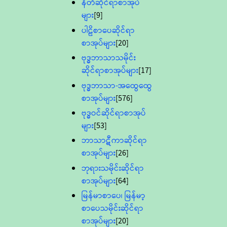
နီတိဆိုင်ရာစာအုပ်
များ
[9]
ပါဠိစာပေဆိုင်ရာ
စာအုပ်များ
[20]
ဗုဒ္ဓဘာသာသမိုင်း
ဆိုင်ရာစာအုပ်များ
[17]
ဗုဒ္ဓဘာသာ-အထွေထွေ
စာအုပ်များ
[576]
ဗုဒ္ဓဝင်ဆိုင်ရာစာအုပ်
များ
[53]
ဘာသာဋီကာဆိုင်ရာ
စာအုပ်များ
[26]
ဘုရားသမိုင်းဆိုင်ရာ
စာအုပ်များ
[64]
မြန်မာစာပေ၊ မြန်မာ့
စာပေသမိုင်းဆိုင်ရာ
စာအုပ်များ
[20]