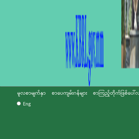
မူလစာမျက်နှာ
စာပေကျမ်းဂန်များ
စာကြည့်တိုက်ဖြစ်ပေါ်လ
Eng