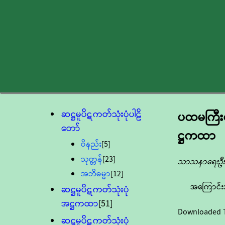
ဆဋ္ဌမူပိဋကတ်သုံးပုံပါဠိ
ပထမကြီး
တော်
ဋ္ဌကထာ
ဝိနည်း
[5]
သုတ္တန်
[23]
သာသနာရေးဦးစ
အဘိဓမ္မာ
[12]
အကြောင်း
ဆဋ္ဌမူပိဋကတ်သုံးပုံ
အဋ္ဌကထာ
[51]
Downloaded 
ဆဋ္ဌမူပိဋကတ်သုံးပုံ