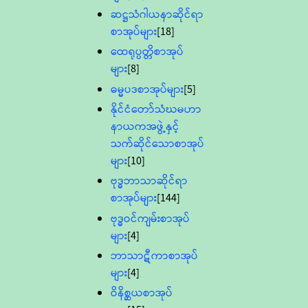
ဆဋ္ဌသံဂါယနာဆိုင်ရာ
စာအုပ်များ
[18]
ထေရုပ္ပတ္တိစာအုပ်
များ
[8]
ဓမ္မပဒစာအုပ်များ
[5]
နိုင်ငံတော်သံဃမဟာ
နာယကအဖွဲ့နှင့်
သက်ဆိုင်သောစာအုပ်
များ
[10]
ဗုဒ္ဓဘာသာဆိုင်ရာ
စာအုပ်များ
[144]
ဗုဒ္ဓဝင်ကျမ်းစာအုပ်
များ
[4]
ဘာသာဋီကာစာအုပ်
များ
[4]
ဝိနိစ္ဆယစာအုပ်