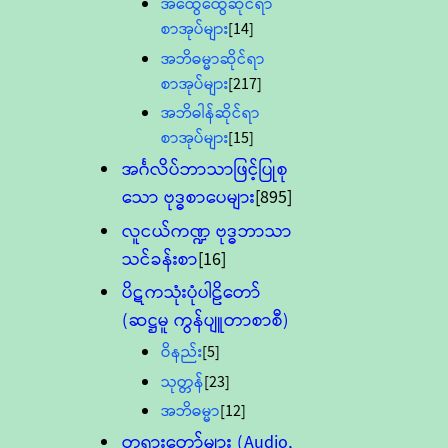
အထွေထွေဆိုင်ရာ
စာအုပ်များ
[14]
အဘိဓမ္မာဆိုင်ရာ
စာအုပ်များ
[217]
အဘိဓါန်ဆိုင်ရာ
စာအုပ်များ
[15]
အင်္ဂလိပ်ဘာသာဖြင့်ပြုစု
သော ဗုဒ္ဓစာပေများ
[895]
လူငယ်ကဏ္ဍ ဗုဒ္ဓဘာသာ
သင်ခန်းစာ
[16]
ပိဋကသုံးပုံပါဠိတော်
(ဆဋ္ဌမူ ကွန်ပျူတာစာစီ)
ဝိနည်း
[5]
သုတ္တန်
[23]
အဘိဓမ္မာ
[12]
တရားတော်များ (Audio,