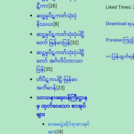
ဋီကာ
[26]
Liked Times:
ဆဋ္ဌမူပိဋကတ်သုံးပုံ
Download ရယ
နိဿယ
[8]
ဆဋ္ဌမူပိဋကတ်သုံးပုံပါဠိ
Preview ကြည့်
တော် မြန်မာပြန်
[32]
ဆဋ္ဌမူပိဋကတ်သုံးပုံပါဠိ
<< ပြန်ထွက်ရန
တော် အင်္ဂလိပ်ဘာသာ
ပြန်
[35]
တိပိဋကပါဠိ-မြန်မာ
အဘိဓာန်
[23]
သာသနာရေး၀န်ကြီးဌာန
မှ ထုတ်ဝေသော စာအုပ်
များ
စာမေးပွဲဆိုင်ရာစာအုပ်
များ
[18]