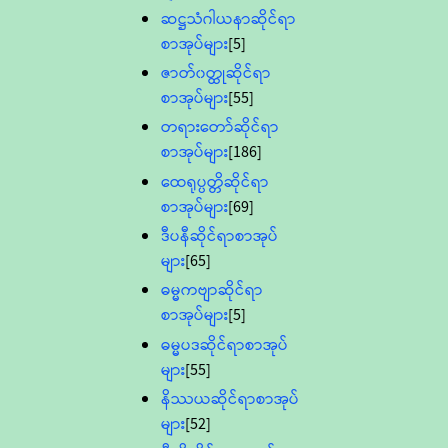
ဆဋ္ဌသံဂါယနာဆိုင်ရာ
စာအုပ်များ
[5]
ဇာတ်၀တ္ထုဆိုင်ရာ
စာအုပ်များ
[55]
တရားတော်ဆိုင်ရာ
စာအုပ်များ
[186]
ထေရုပ္ပတ္တိဆိုင်ရာ
စာအုပ်များ
[69]
ဒီပနီဆိုင်ရာစာအုပ်
များ
[65]
ဓမ္မကဗျာဆိုင်ရာ
စာအုပ်များ
[5]
ဓမ္မပဒဆိုင်ရာစာအုပ်
များ
[55]
နိဿယဆိုင်ရာစာအုပ်
များ
[52]