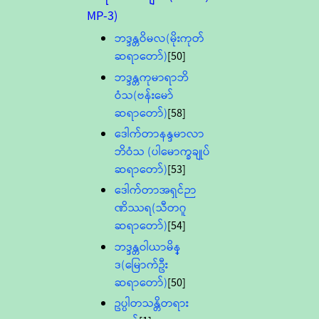
MP-3)
ဘဒ္ဒန္တဝိမလ(မိုးကုတ်
ဆရာတော်)
[50]
ဘဒ္ဒန္တကုမာရာဘိ
ဝံသ(ဗန်းမော်
ဆရာတော်)
[58]
ဒေါက်တာနန္ဒမာလာ
ဘိဝံသ (ပါမောက္ခချုပ်
ဆရာတော်)
[53]
ဒေါက်တာအရှင်ဉာ
ဏိဿရ(သီတဂူ
ဆရာတော်)
[54]
ဘဒ္ဒန္တဝါယာမိန္
ဒ(မြောက်ဦး
ဆရာတော်)
[50]
ဥပ္ပါတသန္တိတရား