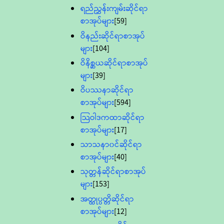
ရည်ညွှန်းကျမ်းဆိုင်ရာ
စာအုပ်များ
[59]
ဝိနည်းဆိုင်ရာစာအုပ်
များ
[104]
ဝိနိစ္ဆယဆိုင်ရာစာအုပ်
များ
[39]
ဝိပဿနာဆိုင်ရာ
စာအုပ်များ
[594]
သြဝါဒကထာဆိုင်ရာ
စာအုပ်များ
[17]
သာသနာ၀င်ဆိုင်ရာ
စာအုပ်များ
[40]
သုတ္တန်ဆိုင်ရာစာအုပ်
များ
[153]
အတ္ထုပ္ပတ္တိဆိုင်ရာ
စာအုပ်များ
[12]