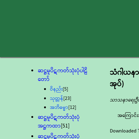
ဆဋ္ဌမူပိဋကတ်သုံးပုံပါဠိ
သံဂါယနာ
တော်
အုပ်)
ဝိနည်း
[5]
သုတ္တန်
[23]
သာသနာရေးဦးစ
အဘိဓမ္မာ
[12]
အကြောင်း
ဆဋ္ဌမူပိဋကတ်သုံးပုံ
အဋ္ဌကထာ
[51]
Downloaded 
ဆဋ္ဌမူပိဋကတ်သုံးပုံ