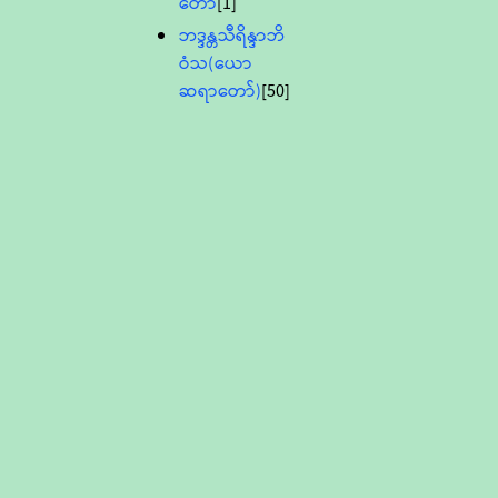
တော်
[1]
ဘဒ္ဒန္တသီရိန္ဒာဘိ
ဝံသ(ယော
ဆရာတော်)
[50]