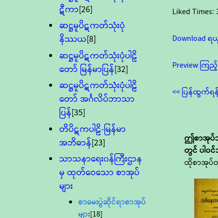
ဋီကာ
[26]
Liked Times:
ဆဋ္ဌမူပိဋကတ်သုံးပုံ
Download ရယ
နိဿယ
[8]
ဆဋ္ဌမူပိဋကတ်သုံးပုံပါဠိ
Preview ကြည့်
တော် မြန်မာပြန်
[32]
ဆဋ္ဌမူပိဋကတ်သုံးပုံပါဠိ
<< ပြန်ထွက်ရန
တော် အင်္ဂလိပ်ဘာသာ
ပြန်
[35]
တိပိဋကပါဠိ-မြန်မာ
ဤစာအုပ်သ
အဘိဓာန်
[23]
တွင် ပါဝင
သာသနာရေး၀န်ကြီးဌာန
ထိုစာအုပ်တ
မှ ထုတ်ဝေသော စာအုပ်
များ
စာမေးပွဲဆိုင်ရာစာအုပ်
များ
[18]