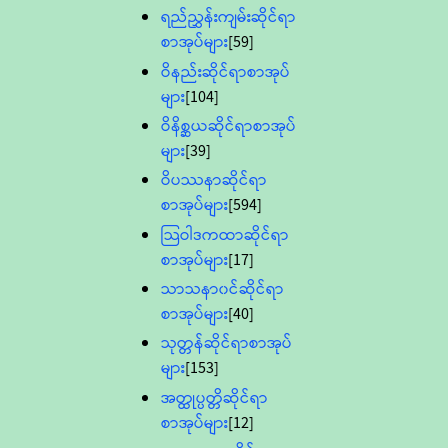
ရည်ညွှန်းကျမ်းဆိုင်ရာ
စာအုပ်များ
[59]
ဝိနည်းဆိုင်ရာစာအုပ်
များ
[104]
ဝိနိစ္ဆယဆိုင်ရာစာအုပ်
များ
[39]
ဝိပဿနာဆိုင်ရာ
စာအုပ်များ
[594]
သြဝါဒကထာဆိုင်ရာ
စာအုပ်များ
[17]
သာသနာ၀င်ဆိုင်ရာ
စာအုပ်များ
[40]
သုတ္တန်ဆိုင်ရာစာအုပ်
များ
[153]
အတ္ထုပ္ပတ္တိဆိုင်ရာ
စာအုပ်များ
[12]