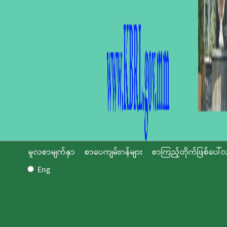
မူလစာမျက်နှာ
စာပေကျမ်းဂန်များ
စာကြည့်တိုက်ဖြစ်ပေါ်လ
Eng