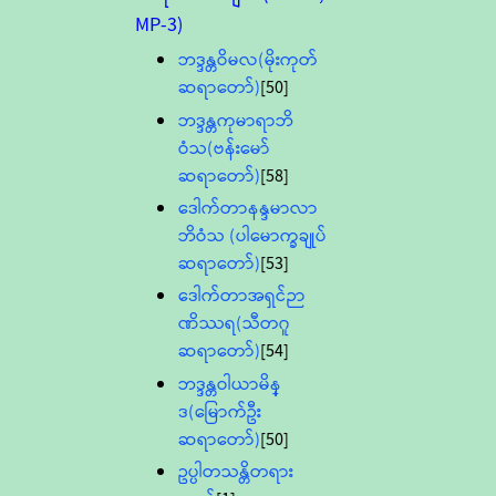
MP-3)
ဘဒ္ဒန္တဝိမလ(မိုးကုတ်
ဆရာတော်)
[50]
ဘဒ္ဒန္တကုမာရာဘိ
ဝံသ(ဗန်းမော်
ဆရာတော်)
[58]
ဒေါက်တာနန္ဒမာလာ
ဘိဝံသ (ပါမောက္ခချုပ်
ဆရာတော်)
[53]
ဒေါက်တာအရှင်ဉာ
ဏိဿရ(သီတဂူ
ဆရာတော်)
[54]
ဘဒ္ဒန္တဝါယာမိန္
ဒ(မြောက်ဦး
ဆရာတော်)
[50]
ဥပ္ပါတသန္တိတရား