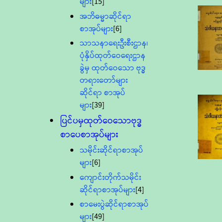
များ
[15]
အဘိဓမ္မာဆိုင်ရာ
စာအုပ်များ
[6]
သာသနာရေးဦးစီးဌာန၊
ပုံနှိပ်ထုတ်ဝေရေးဌာန
ခွဲမှ ထုတ်ဝေသော ဗုဒ္ဓ
တရားတော်များ
ဆိုင်ရာ စာအုပ်
များ
[39]
ပြင်ပမှထုတ်ဝေသောဗုဒ္ဓ
စာပေစာအုပ်များ
သမိုင်းဆိုင်ရာစာအုပ်
များ
[6]
ကျောင်းတိုက်သမိုင်း
ဆိုင်ရာစာအုပ်များ
[4]
စာမေးပွဲဆိုင်ရာစာအုပ်
များ
[49]