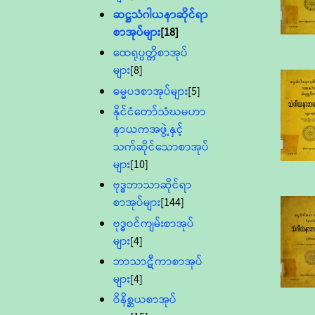
ဆဋ္ဌသံဂါယနာဆိုင်ရာ
စာအုပ်များ
[18]
ထေရုပ္ပတ္တိစာအုပ်
များ
[8]
ဓမ္မပဒစာအုပ်များ
[5]
နိုင်ငံတော်သံဃမဟာ
နာယကအဖွဲ့နှင့်
သက်ဆိုင်သောစာအုပ်
များ
[10]
ဗုဒ္ဓဘာသာဆိုင်ရာ
စာအုပ်များ
[144]
ဗုဒ္ဓဝင်ကျမ်းစာအုပ်
များ
[4]
ဘာသာဋီကာစာအုပ်
များ
[4]
ဝိနိစ္ဆယစာအုပ်