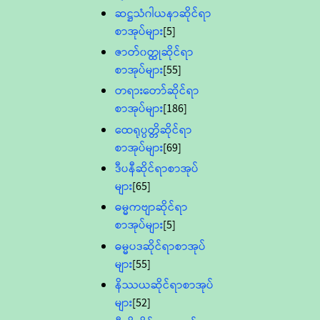
ဆဋ္ဌသံဂါယနာဆိုင်ရာ
စာအုပ်များ
[5]
ဇာတ်၀တ္ထုဆိုင်ရာ
စာအုပ်များ
[55]
တရားတော်ဆိုင်ရာ
စာအုပ်များ
[186]
ထေရုပ္ပတ္တိဆိုင်ရာ
စာအုပ်များ
[69]
ဒီပနီဆိုင်ရာစာအုပ်
များ
[65]
ဓမ္မကဗျာဆိုင်ရာ
စာအုပ်များ
[5]
ဓမ္မပဒဆိုင်ရာစာအုပ်
များ
[55]
နိဿယဆိုင်ရာစာအုပ်
များ
[52]