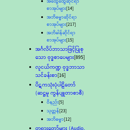
အထွေထွေဆိုင်ရာ
စာအုပ်များ
[14]
အဘိဓမ္မာဆိုင်ရာ
စာအုပ်များ
[217]
အဘိဓါန်ဆိုင်ရာ
စာအုပ်များ
[15]
အင်္ဂလိပ်ဘာသာဖြင့်ပြုစု
သော ဗုဒ္ဓစာပေများ
[895]
လူငယ်ကဏ္ဍ ဗုဒ္ဓဘာသာ
သင်ခန်းစာ
[16]
ပိဋကသုံးပုံပါဠိတော်
(ဆဋ္ဌမူ ကွန်ပျူတာစာစီ)
ဝိနည်း
[5]
သုတ္တန်
[23]
အဘိဓမ္မာ
[12]
တရားတော်များ (Audio,