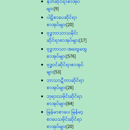
နီတိဆိုင်ရာစာအုပ်
များ
[9]
ပါဠိစာပေဆိုင်ရာ
စာအုပ်များ
[20]
ဗုဒ္ဓဘာသာသမိုင်း
ဆိုင်ရာစာအုပ်များ
[17]
ဗုဒ္ဓဘာသာ-အထွေထွေ
စာအုပ်များ
[576]
ဗုဒ္ဓဝင်ဆိုင်ရာစာအုပ်
များ
[53]
ဘာသာဋီကာဆိုင်ရာ
စာအုပ်များ
[26]
ဘုရားသမိုင်းဆိုင်ရာ
စာအုပ်များ
[64]
မြန်မာစာပေ၊ မြန်မာ့
စာပေသမိုင်းဆိုင်ရာ
စာအုပ်များ
[20]