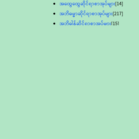
အထွေထွေဆိုင်ရာစာအုပ်များ
[14]
အဘိဓမ္မာဆိုင်ရာစာအုပ်များ
[217]
အဘိဓါန်ဆိုင်ရာစာအုပ်များ
[15]
အင်္ဂလိပ်ဘာသာဖြင့်ပြုစုသော ဗုဒ္ဓ
စာပေများ
[895]
လူငယ်ကဏ္ဍ ဗုဒ္ဓဘာသာ
သင်ခန်းစာ
[16]
ပိဋကသုံးပုံပါဠိတော် (ဆဋ္ဌမူ
ကွန်ပျူတာစာစီ)
ဝိနည်း
[5]
သုတ္တန်
[23]
အဘိဓမ္မာ
[12]
တရားတော်များ (Audio, MP-3)
ဘဒ္ဒန္တဝိမလ(မိုးကုတ်ဆရာတော်)