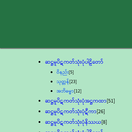
ဆဋ္ဌမူပိဋကတ်သုံးပုံပါဠိတော်
ဝိနည်း
[5]
သုတ္တန်
[23]
အဘိဓမ္မာ
[12]
ဆဋ္ဌမူပိဋကတ်သုံးပုံအဋ္ဌကထာ
[51]
ဆဋ္ဌမူပိဋကတ်သုံးပုံဋီကာ
[26]
ဆဋ္ဌမူပိဋကတ်သုံးပုံနိဿယ
[8]