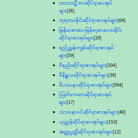
ဘာသာဋီကာဆိုင်ရာစာအုပ်
များ
[26]
ဘုရားသမိုင်းဆိုင်ရာစာအုပ်များ
[64]
မြန်မာစာပေ၊ မြန်မာ့စာပေသမိုင်း
ဆိုင်ရာစာအုပ်များ
[20]
ရည်ညွှန်းကျမ်းဆိုင်ရာစာအုပ်
များ
[59]
ဝိနည်းဆိုင်ရာစာအုပ်များ
[104]
ဝိနိစ္ဆယဆိုင်ရာစာအုပ်များ
[39]
ဝိပဿနာဆိုင်ရာစာအုပ်များ
[594]
သြဝါဒကထာဆိုင်ရာစာအုပ်
များ
[17]
သာသနာ၀င်ဆိုင်ရာစာအုပ်များ
[40]
သုတ္တန်ဆိုင်ရာစာအုပ်များ
[153]
အတ္ထုပ္ပတ္တိဆိုင်ရာစာအုပ်များ
[12]