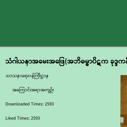
သံဂါယနာအမေးအဖြေ(အဘိဓမ္မာပိဋက ခုဒ္ဒက
သာသနာရေး၀န်ကြီးဌာန
အကြောင်းအရာအကျဉ်း
Downloaded Times:
2593
Liked Times:
2593