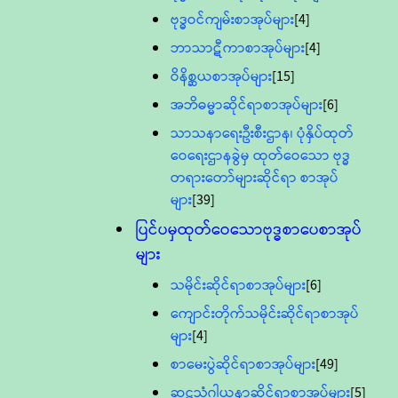
ဗုဒ္ဓဝင်ကျမ်းစာအုပ်များ
[4]
ဘာသာဋီကာစာအုပ်များ
[4]
ဝိနိစ္ဆယစာအုပ်များ
[15]
အဘိဓမ္မာဆိုင်ရာစာအုပ်များ
[6]
သာသနာရေးဦးစီးဌာန၊ ပုံနှိပ်ထုတ်
ဝေရေးဌာနခွဲမှ ထုတ်ဝေသော ဗုဒ္ဓ
တရားတော်များဆိုင်ရာ စာအုပ်
များ
[39]
ပြင်ပမှထုတ်ဝေသောဗုဒ္ဓစာပေစာအုပ်
များ
သမိုင်းဆိုင်ရာစာအုပ်များ
[6]
ကျောင်းတိုက်သမိုင်းဆိုင်ရာစာအုပ်
များ
[4]
စာမေးပွဲဆိုင်ရာစာအုပ်များ
[49]
ဆဋ္ဌသံဂါယနာဆိုင်ရာစာအုပ်များ
[5]