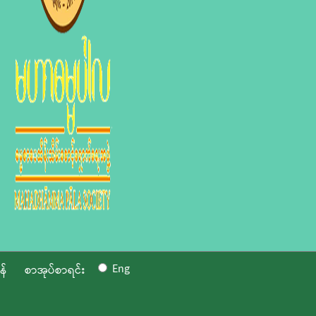
Eng
န်
စာအုပ်စာရင်း