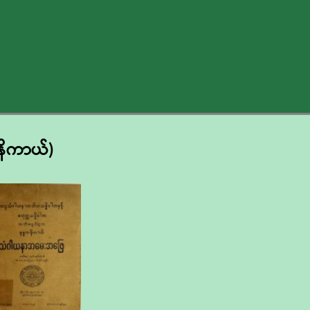
နိကာယ်)