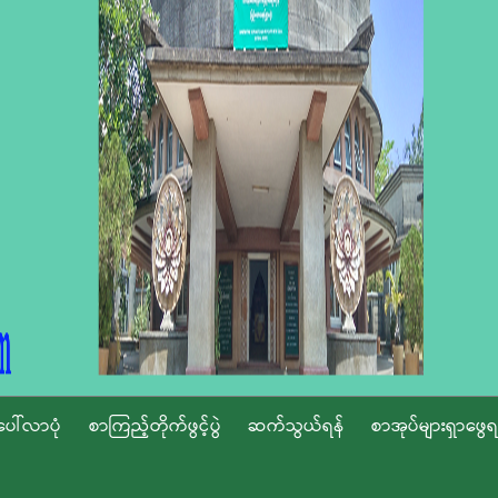
ပေါ်လာပုံ
စာကြည့်တိုက်ဖွင့်ပွဲ
ဆက်သွယ်ရန်
စာအုပ်များရှာဖွေရ