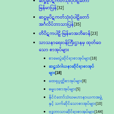
ဆဋ္ဌမူပိဋကတ်သုံးပုံပါဠိတော်
မြန်မာပြန်
[32]
ဆဋ္ဌမူပိဋကတ်သုံးပုံပါဠိတော်
အင်္ဂလိပ်ဘာသာပြန်
[35]
တိပိဋကပါဠိ-မြန်မာအဘိဓာန်
[23]
သာသနာရေး၀န်ကြီးဌာနမှ ထုတ်ဝေ
သော စာအုပ်များ
စာမေးပွဲဆိုင်ရာစာအုပ်များ
[18]
ဆဋ္ဌသံဂါယနာဆိုင်ရာစာအုပ်
များ
[18]
ထေရုပ္ပတ္တိစာအုပ်များ
[8]
ဓမ္မပဒစာအုပ်များ
[5]
နိုင်ငံတော်သံဃမဟာနာယကအဖွဲ့
နှင့် သက်ဆိုင်သောစာအုပ်များ
[10]
ဗုဒ္ဓဘာသာဆိုင်ရာစာအုပ်များ
[144]