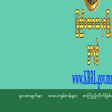
မူလစာမျက်နှာ
စာပေကျမ်းဂန်များ
စာကြည့်တိုက်ဖြစ်