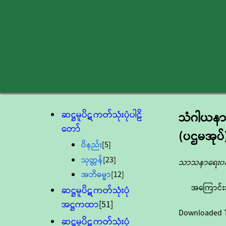
ဆဋ္ဌမူပိဋကတ်သုံးပုံပါဠိ
သံဂါယနာ
တော်
(ပဌမအုပ်
ဝိနည်း
[5]
သုတ္တန်
[23]
သာသနာရေး၀န်
အဘိဓမ္မာ
[12]
အကြောင်း
ဆဋ္ဌမူပိဋကတ်သုံးပုံ
အဋ္ဌကထာ
[51]
Downloaded 
ဆဋ္ဌမူပိဋကတ်သုံးပုံ