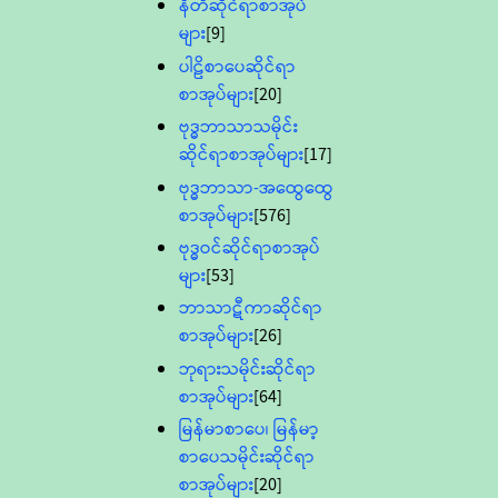
နီတိဆိုင်ရာစာအုပ်
များ
[9]
ပါဠိစာပေဆိုင်ရာ
စာအုပ်များ
[20]
ဗုဒ္ဓဘာသာသမိုင်း
ဆိုင်ရာစာအုပ်များ
[17]
ဗုဒ္ဓဘာသာ-အထွေထွေ
စာအုပ်များ
[576]
ဗုဒ္ဓဝင်ဆိုင်ရာစာအုပ်
များ
[53]
ဘာသာဋီကာဆိုင်ရာ
စာအုပ်များ
[26]
ဘုရားသမိုင်းဆိုင်ရာ
စာအုပ်များ
[64]
မြန်မာစာပေ၊ မြန်မာ့
စာပေသမိုင်းဆိုင်ရာ
စာအုပ်များ
[20]