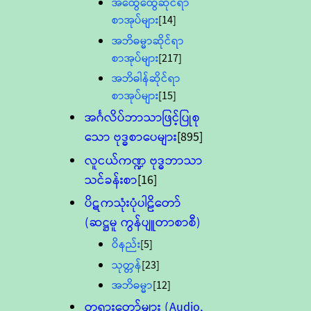
အထွေထွေဆိုင်ရာ
စာအုပ်များ
[14]
အဘိဓမ္မာဆိုင်ရာ
စာအုပ်များ
[217]
အဘိဓါန်ဆိုင်ရာ
စာအုပ်များ
[15]
အင်္ဂလိပ်ဘာသာဖြင့်ပြုစု
သော ဗုဒ္ဓစာပေများ
[895]
လူငယ်ကဏ္ဍ ဗုဒ္ဓဘာသာ
သင်ခန်းစာ
[16]
ပိဋကသုံးပုံပါဠိတော်
(ဆဋ္ဌမူ ကွန်ပျူတာစာစီ)
ဝိနည်း
[5]
သုတ္တန်
[23]
အဘိဓမ္မာ
[12]
တရားတော်များ (Audio,