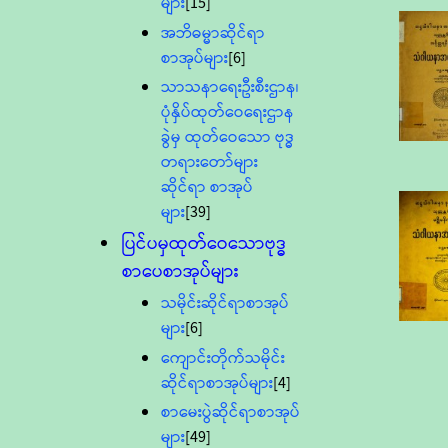
များ
[15]
အဘိဓမ္မာဆိုင်ရာ
စာအုပ်များ
[6]
သာသနာရေးဦးစီးဌာန၊
ပုံနှိပ်ထုတ်ဝေရေးဌာန
ခွဲမှ ထုတ်ဝေသော ဗုဒ္ဓ
တရားတော်များ
ဆိုင်ရာ စာအုပ်
များ
[39]
ပြင်ပမှထုတ်ဝေသောဗုဒ္ဓ
စာပေစာအုပ်များ
သမိုင်းဆိုင်ရာစာအုပ်
များ
[6]
ကျောင်းတိုက်သမိုင်း
ဆိုင်ရာစာအုပ်များ
[4]
စာမေးပွဲဆိုင်ရာစာအုပ်
များ
[49]