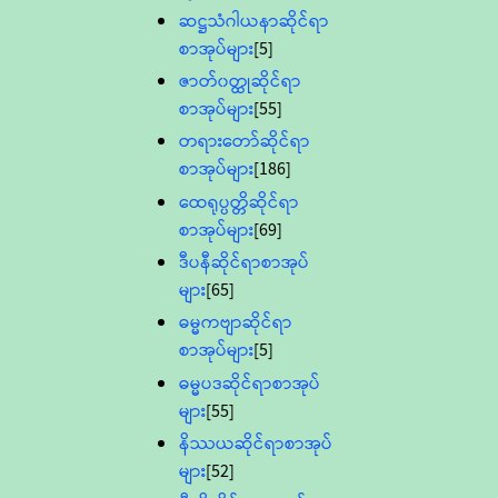
ဆဋ္ဌသံဂါယနာဆိုင်ရာ
စာအုပ်များ
[5]
ဇာတ်၀တ္ထုဆိုင်ရာ
စာအုပ်များ
[55]
တရားတော်ဆိုင်ရာ
စာအုပ်များ
[186]
ထေရုပ္ပတ္တိဆိုင်ရာ
စာအုပ်များ
[69]
ဒီပနီဆိုင်ရာစာအုပ်
များ
[65]
ဓမ္မကဗျာဆိုင်ရာ
စာအုပ်များ
[5]
ဓမ္မပဒဆိုင်ရာစာအုပ်
များ
[55]
နိဿယဆိုင်ရာစာအုပ်
များ
[52]