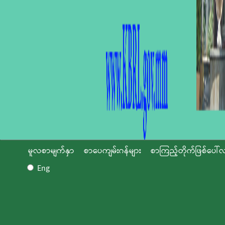
မူလစာမျက်နှာ
စာပေကျမ်းဂန်များ
စာကြည့်တိုက်ဖြစ်ပေါ်လ
Eng