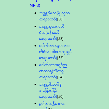
MP-3)
ဘဒ္ဒန္တဝိမလ(မိုးကုတ်
ဆရာတော်)
[50]
ဘဒ္ဒန္တကုမာရာဘိ
ဝံသ(ဗန်းမော်
ဆရာတော်)
[58]
ဒေါက်တာနန္ဒမာလာ
ဘိဝံသ (ပါမောက္ခချုပ်
ဆရာတော်)
[53]
ဒေါက်တာအရှင်ဉာ
ဏိဿရ(သီတဂူ
ဆရာတော်)
[54]
ဘဒ္ဒန္တဝါယာမိန္
ဒ(မြောက်ဦး
ဆရာတော်)
[50]
ဥပ္ပါတသန္တိတရား