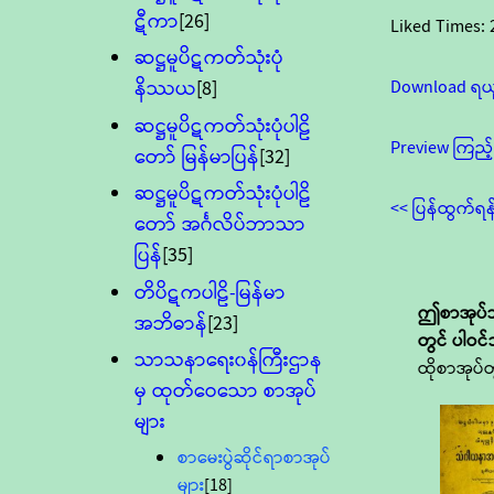
ဋီကာ
[26]
Liked Times:
ဆဋ္ဌမူပိဋကတ်သုံးပုံ
Download ရယ
နိဿယ
[8]
ဆဋ္ဌမူပိဋကတ်သုံးပုံပါဠိ
Preview ကြည့်
တော် မြန်မာပြန်
[32]
ဆဋ္ဌမူပိဋကတ်သုံးပုံပါဠိ
<< ပြန်ထွက်ရန
တော် အင်္ဂလိပ်ဘာသာ
ပြန်
[35]
တိပိဋကပါဠိ-မြန်မာ
ဤစာအုပ်သ
အဘိဓာန်
[23]
တွင် ပါဝင
သာသနာရေး၀န်ကြီးဌာန
ထိုစာအုပ်တ
မှ ထုတ်ဝေသော စာအုပ်
များ
စာမေးပွဲဆိုင်ရာစာအုပ်
များ
[18]