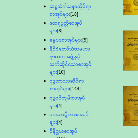
ဆဋ္ဌသံဂါယနာဆိုင်ရာ
စာအုပ်များ
[18]
ထေရုပ္ပတ္တိစာအုပ်
များ
[8]
ဓမ္မပဒစာအုပ်များ
[5]
နိုင်ငံတော်သံဃမဟာ
နာယကအဖွဲ့နှင့်
သက်ဆိုင်သောစာအုပ်
များ
[10]
ဗုဒ္ဓဘာသာဆိုင်ရာ
စာအုပ်များ
[144]
ဗုဒ္ဓဝင်ကျမ်းစာအုပ်
များ
[4]
ဘာသာဋီကာစာအုပ်
များ
[4]
ဝိနိစ္ဆယစာအုပ်