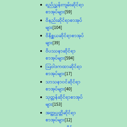
ရည်ညွှန်းကျမ်းဆိုင်ရာ
စာအုပ်များ
[59]
ဝိနည်းဆိုင်ရာစာအုပ်
များ
[104]
ဝိနိစ္ဆယဆိုင်ရာစာအုပ်
များ
[39]
ဝိပဿနာဆိုင်ရာ
စာအုပ်များ
[594]
သြဝါဒကထာဆိုင်ရာ
စာအုပ်များ
[17]
သာသနာ၀င်ဆိုင်ရာ
စာအုပ်များ
[40]
သုတ္တန်ဆိုင်ရာစာအုပ်
များ
[153]
အတ္ထုပ္ပတ္တိဆိုင်ရာ
စာအုပ်များ
[12]