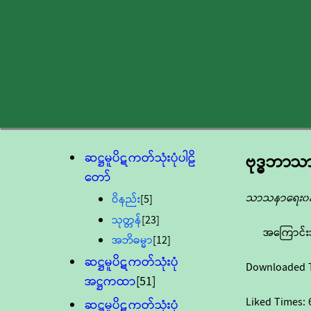
ဆဋ္ဌမူပိဋကတ်သုံးပုံပါဠိ
ဗုဒ္ဓဘာ
တော်
သာသနာရေး၀န်
ဝိနည်း
[5]
သုတ္တန်
[23]
အကြောင်း
အဘိဓမ္မာ
[12]
ဆဋ္ဌမူပိဋကတ်သုံးပုံ
Downloaded 
အဋ္ဌကထာ
[51]
Liked Times:
ဆဋ္ဌမူပိဋကတ်သုံးပုံ