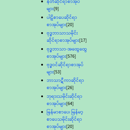
နီတိဆိုင်ရာစာအုပ်
များ
[9]
ပါဠိစာပေဆိုင်ရာ
စာအုပ်များ
[20]
ဗုဒ္ဓဘာသာသမိုင်း
ဆိုင်ရာစာအုပ်များ
[17]
ဗုဒ္ဓဘာသာ-အထွေထွေ
စာအုပ်များ
[576]
ဗုဒ္ဓဝင်ဆိုင်ရာစာအုပ်
များ
[53]
ဘာသာဋီကာဆိုင်ရာ
စာအုပ်များ
[26]
ဘုရားသမိုင်းဆိုင်ရာ
စာအုပ်များ
[64]
မြန်မာစာပေ၊ မြန်မာ့
စာပေသမိုင်းဆိုင်ရာ
စာအုပ်များ
[20]