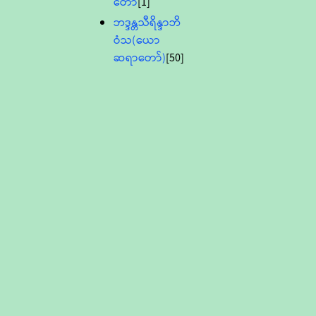
တော်
[1]
ဘဒ္ဒန္တသီရိန္ဒာဘိ
ဝံသ(ယော
ဆရာတော်)
[50]