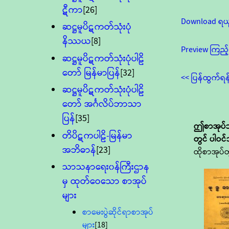
ဋီကာ
[26]
Download ရယ
ဆဋ္ဌမူပိဋကတ်သုံးပုံ
နိဿယ
[8]
Preview ကြည့်
ဆဋ္ဌမူပိဋကတ်သုံးပုံပါဠိ
တော် မြန်မာပြန်
[32]
<< ပြန်ထွက်ရန
ဆဋ္ဌမူပိဋကတ်သုံးပုံပါဠိ
တော် အင်္ဂလိပ်ဘာသာ
ပြန်
[35]
ဤစာအုပ်သ
တိပိဋကပါဠိ-မြန်မာ
တွင် ပါဝင
အဘိဓာန်
[23]
ထိုစာအုပ်တ
သာသနာရေး၀န်ကြီးဌာန
မှ ထုတ်ဝေသော စာအုပ်
များ
စာမေးပွဲဆိုင်ရာစာအုပ်
များ
[18]