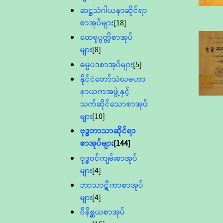
ဆဋ္ဌသံဂါယနာဆိုင်ရာ
စာအုပ်များ
[18]
ထေရုပ္ပတ္တိစာအုပ်
များ
[8]
ဓမ္မပဒစာအုပ်များ
[5]
နိုင်ငံတော်သံဃမဟာ
နာယကအဖွဲ့နှင့်
သက်ဆိုင်သောစာအုပ်
များ
[10]
ဗုဒ္ဓဘာသာဆိုင်ရာ
စာအုပ်များ
[144]
ဗုဒ္ဓဝင်ကျမ်းစာအုပ်
များ
[4]
ဘာသာဋီကာစာအုပ်
များ
[4]
ဝိနိစ္ဆယစာအုပ်