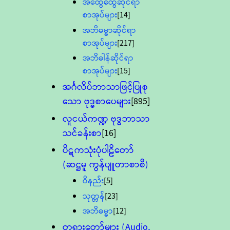
အထွေထွေဆိုင်ရာ
စာအုပ်များ
[14]
အဘိဓမ္မာဆိုင်ရာ
စာအုပ်များ
[217]
အဘိဓါန်ဆိုင်ရာ
စာအုပ်များ
[15]
အင်္ဂလိပ်ဘာသာဖြင့်ပြုစု
သော ဗုဒ္ဓစာပေများ
[895]
လူငယ်ကဏ္ဍ ဗုဒ္ဓဘာသာ
သင်ခန်းစာ
[16]
ပိဋကသုံးပုံပါဠိတော်
(ဆဋ္ဌမူ ကွန်ပျူတာစာစီ)
ဝိနည်း
[5]
သုတ္တန်
[23]
အဘိဓမ္မာ
[12]
တရားတော်များ (Audio,