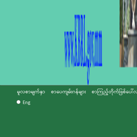
မူလစာမျက်နှာ
စာပေကျမ်းဂန်များ
စာကြည့်တိုက်ဖြစ်ပေါ်လ
Eng