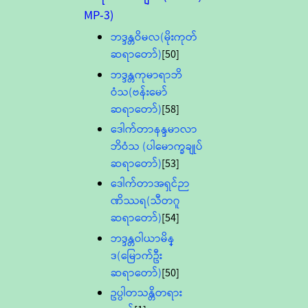
MP-3)
ဘဒ္ဒန္တဝိမလ(မိုးကုတ်
ဆရာတော်)
[50]
ဘဒ္ဒန္တကုမာရာဘိ
ဝံသ(ဗန်းမော်
ဆရာတော်)
[58]
ဒေါက်တာနန္ဒမာလာ
ဘိဝံသ (ပါမောက္ခချုပ်
ဆရာတော်)
[53]
ဒေါက်တာအရှင်ဉာ
ဏိဿရ(သီတဂူ
ဆရာတော်)
[54]
ဘဒ္ဒန္တဝါယာမိန္
ဒ(မြောက်ဦး
ဆရာတော်)
[50]
ဥပ္ပါတသန္တိတရား