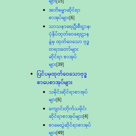
များ
[15]
အဘိဓမ္မာဆိုင်ရာ
စာအုပ်များ
[6]
သာသနာရေးဦးစီးဌာန၊
ပုံနှိပ်ထုတ်ဝေရေးဌာန
ခွဲမှ ထုတ်ဝေသော ဗုဒ္ဓ
တရားတော်များ
ဆိုင်ရာ စာအုပ်
များ
[39]
ပြင်ပမှထုတ်ဝေသောဗုဒ္ဓ
စာပေစာအုပ်များ
သမိုင်းဆိုင်ရာစာအုပ်
များ
[6]
ကျောင်းတိုက်သမိုင်း
ဆိုင်ရာစာအုပ်များ
[4]
စာမေးပွဲဆိုင်ရာစာအုပ်
များ
[49]