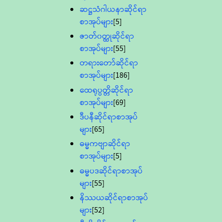
ဆဋ္ဌသံဂါယနာဆိုင်ရာ
စာအုပ်များ
[5]
ဇာတ်၀တ္ထုဆိုင်ရာ
စာအုပ်များ
[55]
တရားတော်ဆိုင်ရာ
စာအုပ်များ
[186]
ထေရုပ္ပတ္တိဆိုင်ရာ
စာအုပ်များ
[69]
ဒီပနီဆိုင်ရာစာအုပ်
များ
[65]
ဓမ္မကဗျာဆိုင်ရာ
စာအုပ်များ
[5]
ဓမ္မပဒဆိုင်ရာစာအုပ်
များ
[55]
နိဿယဆိုင်ရာစာအုပ်
များ
[52]