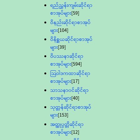
ရည်ညွှန်းကျမ်းဆိုင်ရာ
စာအုပ်များ
[59]
ဝိနည်းဆိုင်ရာစာအုပ်
များ
[104]
ဝိနိစ္ဆယဆိုင်ရာစာအုပ်
များ
[39]
ဝိပဿနာဆိုင်ရာ
စာအုပ်များ
[594]
သြဝါဒကထာဆိုင်ရာ
စာအုပ်များ
[17]
သာသနာ၀င်ဆိုင်ရာ
စာအုပ်များ
[40]
သုတ္တန်ဆိုင်ရာစာအုပ်
များ
[153]
အတ္ထုပ္ပတ္တိဆိုင်ရာ
စာအုပ်များ
[12]