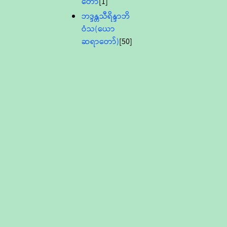
တော်
[1]
ဘဒ္ဒန္တသီရိန္ဒာဘိ
ဝံသ(ယော
ဆရာတော်)
[50]