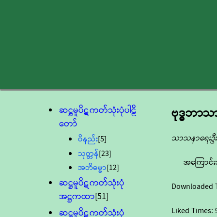
ဆဋ္ဌမူပိဋကတ်သုံးပုံပါဠိ
ဗုဒ္ဓဘာသ
တော်
သာသနာရေးဦးစ
ဝိနည်း
[5]
သုတ္တန်
[23]
အကြောင်း
အဘိဓမ္မာ
[12]
ဆဋ္ဌမူပိဋကတ်သုံးပုံ
Downloaded 
အဋ္ဌကထာ
[51]
Liked Times:
ဆဋ္ဌမူပိဋကတ်သုံးပုံ