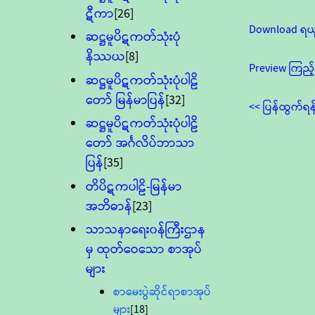
ဋီကာ
[26]
Download ရယ
ဆဋ္ဌမူပိဋကတ်သုံးပုံ
နိဿယ
[8]
Preview ကြည့်
ဆဋ္ဌမူပိဋကတ်သုံးပုံပါဠိ
တော် မြန်မာပြန်
[32]
<< ပြန်ထွက်ရန
ဆဋ္ဌမူပိဋကတ်သုံးပုံပါဠိ
တော် အင်္ဂလိပ်ဘာသာ
ပြန်
[35]
တိပိဋကပါဠိ-မြန်မာ
အဘိဓာန်
[23]
သာသနာရေး၀န်ကြီးဌာန
မှ ထုတ်ဝေသော စာအုပ်
များ
စာမေးပွဲဆိုင်ရာစာအုပ်
များ
[18]