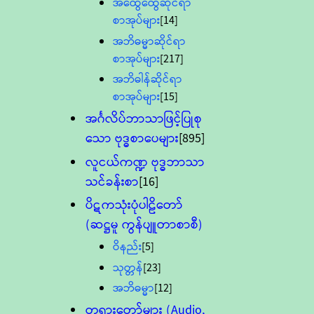
အထွေထွေဆိုင်ရာ
စာအုပ်များ
[14]
အဘိဓမ္မာဆိုင်ရာ
စာအုပ်များ
[217]
အဘိဓါန်ဆိုင်ရာ
စာအုပ်များ
[15]
အင်္ဂလိပ်ဘာသာဖြင့်ပြုစု
သော ဗုဒ္ဓစာပေများ
[895]
လူငယ်ကဏ္ဍ ဗုဒ္ဓဘာသာ
သင်ခန်းစာ
[16]
ပိဋကသုံးပုံပါဠိတော်
(ဆဋ္ဌမူ ကွန်ပျူတာစာစီ)
ဝိနည်း
[5]
သုတ္တန်
[23]
အဘိဓမ္မာ
[12]
တရားတော်များ (Audio,