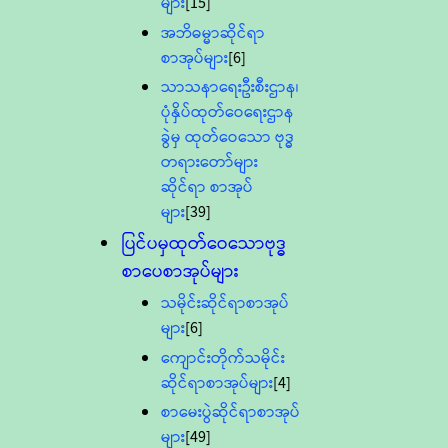
များ
[15]
အဘိဓမ္မာဆိုင်ရာ
စာအုပ်များ
[6]
သာသနာရေးဦးစီးဌာန၊
ပုံနှိပ်ထုတ်ဝေရေးဌာန
ခွဲမှ ထုတ်ဝေသော ဗုဒ္ဓ
တရားတော်များ
ဆိုင်ရာ စာအုပ်
များ
[39]
ပြင်ပမှထုတ်ဝေသောဗုဒ္ဓ
စာပေစာအုပ်များ
သမိုင်းဆိုင်ရာစာအုပ်
များ
[6]
ကျောင်းတိုက်သမိုင်း
ဆိုင်ရာစာအုပ်များ
[4]
စာမေးပွဲဆိုင်ရာစာအုပ်
များ
[49]