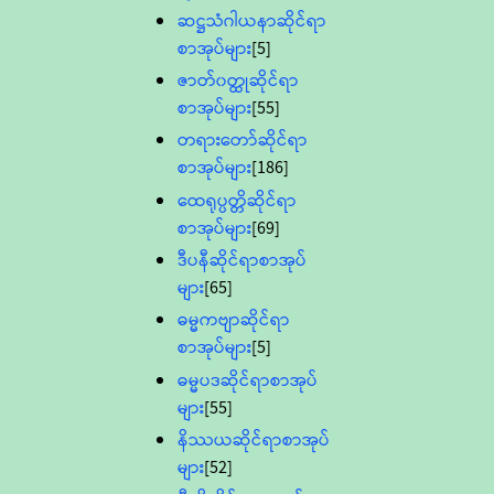
ဆဋ္ဌသံဂါယနာဆိုင်ရာ
စာအုပ်များ
[5]
ဇာတ်၀တ္ထုဆိုင်ရာ
စာအုပ်များ
[55]
တရားတော်ဆိုင်ရာ
စာအုပ်များ
[186]
ထေရုပ္ပတ္တိဆိုင်ရာ
စာအုပ်များ
[69]
ဒီပနီဆိုင်ရာစာအုပ်
များ
[65]
ဓမ္မကဗျာဆိုင်ရာ
စာအုပ်များ
[5]
ဓမ္မပဒဆိုင်ရာစာအုပ်
များ
[55]
နိဿယဆိုင်ရာစာအုပ်
များ
[52]