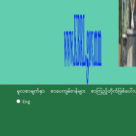
မူလစာမျက်နှာ
စာပေကျမ်းဂန်များ
စာကြည့်တိုက်ဖြစ်ပေါ်လ
Eng