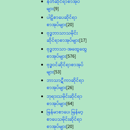
နီတိဆိုင်ရာစာအုပ်
များ
[9]
ပါဠိစာပေဆိုင်ရာ
စာအုပ်များ
[20]
ဗုဒ္ဓဘာသာသမိုင်း
ဆိုင်ရာစာအုပ်များ
[17]
ဗုဒ္ဓဘာသာ-အထွေထွေ
စာအုပ်များ
[576]
ဗုဒ္ဓဝင်ဆိုင်ရာစာအုပ်
များ
[53]
ဘာသာဋီကာဆိုင်ရာ
စာအုပ်များ
[26]
ဘုရားသမိုင်းဆိုင်ရာ
စာအုပ်များ
[64]
မြန်မာစာပေ၊ မြန်မာ့
စာပေသမိုင်းဆိုင်ရာ
စာအုပ်များ
[20]