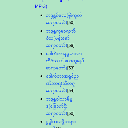
MP-3)
ဘဒ္ဒန္တဝိမလ(မိုးကုတ်
ဆရာတော်)
[50]
ဘဒ္ဒန္တကုမာရာဘိ
ဝံသ(ဗန်းမော်
ဆရာတော်)
[58]
ဒေါက်တာနန္ဒမာလာ
ဘိဝံသ (ပါမောက္ခချုပ်
ဆရာတော်)
[53]
ဒေါက်တာအရှင်ဉာ
ဏိဿရ(သီတဂူ
ဆရာတော်)
[54]
ဘဒ္ဒန္တဝါယာမိန္
ဒ(မြောက်ဦး
ဆရာတော်)
[50]
ဥပ္ပါတသန္တိတရား