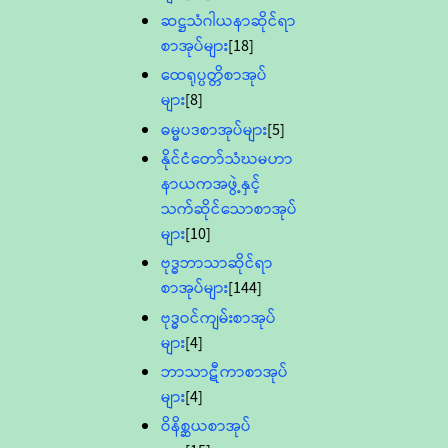
ဆဋ္ဌသံဂါယနာဆိုင်ရာ
စာအုပ်များ
[18]
ထေရုပ္ပတ္တိစာအုပ်
များ
[8]
ဓမ္မပဒစာအုပ်များ
[5]
နိုင်ငံတော်သံဃမဟာ
နာယကအဖွဲ့နှင့်
သက်ဆိုင်သောစာအုပ်
များ
[10]
ဗုဒ္ဓဘာသာဆိုင်ရာ
စာအုပ်များ
[144]
ဗုဒ္ဓဝင်ကျမ်းစာအုပ်
များ
[4]
ဘာသာဋီကာစာအုပ်
များ
[4]
ဝိနိစ္ဆယစာအုပ်