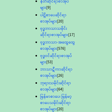
နီတိဆိုင်ရာစာအုပ်
များ
[9]
ပါဠိစာပေဆိုင်ရာ
စာအုပ်များ
[20]
ဗုဒ္ဓဘာသာသမိုင်း
ဆိုင်ရာစာအုပ်များ
[17]
ဗုဒ္ဓဘာသာ-အထွေထွေ
စာအုပ်များ
[576]
ဗုဒ္ဓဝင်ဆိုင်ရာစာအုပ်
များ
[53]
ဘာသာဋီကာဆိုင်ရာ
စာအုပ်များ
[26]
ဘုရားသမိုင်းဆိုင်ရာ
စာအုပ်များ
[64]
မြန်မာစာပေ၊ မြန်မာ့
စာပေသမိုင်းဆိုင်ရာ
စာအုပ်များ
[20]