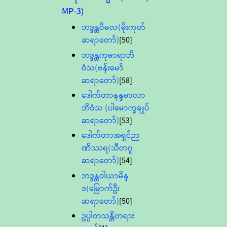
MP-3)
ဘဒ္ဒန္တဝိမလ(မိုးကုတ်
ဆရာတော်)
[50]
ဘဒ္ဒန္တကုမာရာဘိ
ဝံသ(ဗန်းမော်
ဆရာတော်)
[58]
ဒေါက်တာနန္ဒမာလာ
ဘိဝံသ (ပါမောက္ခချုပ်
ဆရာတော်)
[53]
ဒေါက်တာအရှင်ဉာ
ဏိဿရ(သီတဂူ
ဆရာတော်)
[54]
ဘဒ္ဒန္တဝါယာမိန္
ဒ(မြောက်ဦး
ဆရာတော်)
[50]
ဥပ္ပါတသန္တိတရား