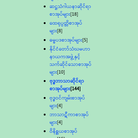
ဆဋ္ဌသံဂါယနာဆိုင်ရာ
စာအုပ်များ
[18]
ထေရုပ္ပတ္တိစာအုပ်
များ
[8]
ဓမ္မပဒစာအုပ်များ
[5]
နိုင်ငံတော်သံဃမဟာ
နာယကအဖွဲ့နှင့်
သက်ဆိုင်သောစာအုပ်
များ
[10]
ဗုဒ္ဓဘာသာဆိုင်ရာ
စာအုပ်များ
[144]
ဗုဒ္ဓဝင်ကျမ်းစာအုပ်
များ
[4]
ဘာသာဋီကာစာအုပ်
များ
[4]
ဝိနိစ္ဆယစာအုပ်