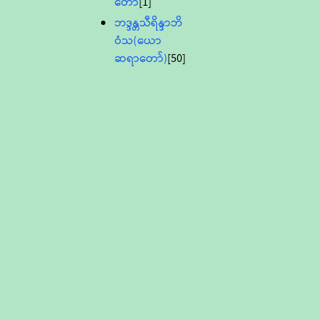
တော်
[1]
ဘဒ္ဒန္တသီရိန္ဒာဘိ
ဝံသ(ယော
ဆရာတော်)
[50]