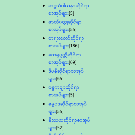
ဆဋ္ဌသံဂါယနာဆိုင်ရာ
စာအုပ်များ
[5]
ဇာတ်၀တ္ထုဆိုင်ရာ
စာအုပ်များ
[55]
တရားတော်ဆိုင်ရာ
စာအုပ်များ
[186]
ထေရုပ္ပတ္တိဆိုင်ရာ
စာအုပ်များ
[69]
ဒီပနီဆိုင်ရာစာအုပ်
များ
[65]
ဓမ္မကဗျာဆိုင်ရာ
စာအုပ်များ
[5]
ဓမ္မပဒဆိုင်ရာစာအုပ်
များ
[55]
နိဿယဆိုင်ရာစာအုပ်
များ
[52]