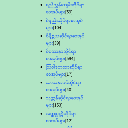
ရည်ညွှန်းကျမ်းဆိုင်ရာ
စာအုပ်များ
[59]
ဝိနည်းဆိုင်ရာစာအုပ်
များ
[104]
ဝိနိစ္ဆယဆိုင်ရာစာအုပ်
များ
[39]
ဝိပဿနာဆိုင်ရာ
စာအုပ်များ
[594]
သြဝါဒကထာဆိုင်ရာ
စာအုပ်များ
[17]
သာသနာ၀င်ဆိုင်ရာ
စာအုပ်များ
[40]
သုတ္တန်ဆိုင်ရာစာအုပ်
များ
[153]
အတ္ထုပ္ပတ္တိဆိုင်ရာ
စာအုပ်များ
[12]