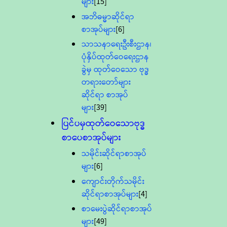
များ
[15]
အဘိဓမ္မာဆိုင်ရာ
စာအုပ်များ
[6]
သာသနာရေးဦးစီးဌာန၊
ပုံနှိပ်ထုတ်ဝေရေးဌာန
ခွဲမှ ထုတ်ဝေသော ဗုဒ္ဓ
တရားတော်များ
ဆိုင်ရာ စာအုပ်
များ
[39]
ပြင်ပမှထုတ်ဝေသောဗုဒ္ဓ
စာပေစာအုပ်များ
သမိုင်းဆိုင်ရာစာအုပ်
များ
[6]
ကျောင်းတိုက်သမိုင်း
ဆိုင်ရာစာအုပ်များ
[4]
စာမေးပွဲဆိုင်ရာစာအုပ်
များ
[49]