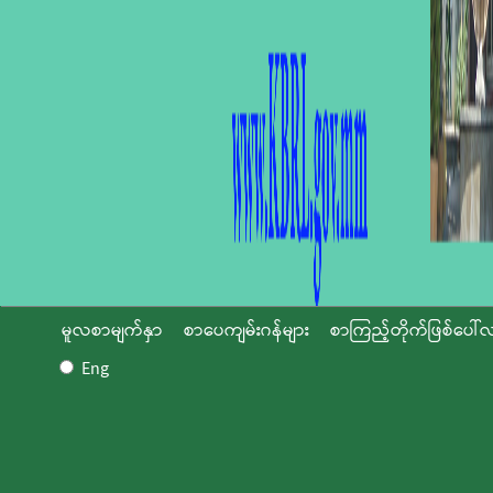
မူလစာမျက်နှာ
စာပေကျမ်းဂန်များ
စာကြည့်တိုက်ဖြစ်ပေါ်လ
Eng