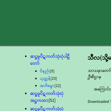
ဆဋ္ဌမူပိဋကတ်သုံးပုံပါဠိ
သီလ(သို့
တော်
သာသနာတော်ထွန
ဝိနည်း
[5]
ဦးစီးဌာန
သုတ္တန်
[23]
အဘိဓမ္မာ
[12]
အကြောင်း
ဆဋ္ဌမူပိဋကတ်သုံးပုံ
အဋ္ဌကထာ
[51]
Downloaded 
ဆဋ္ဌမူပိဋကတ်သုံးပုံ