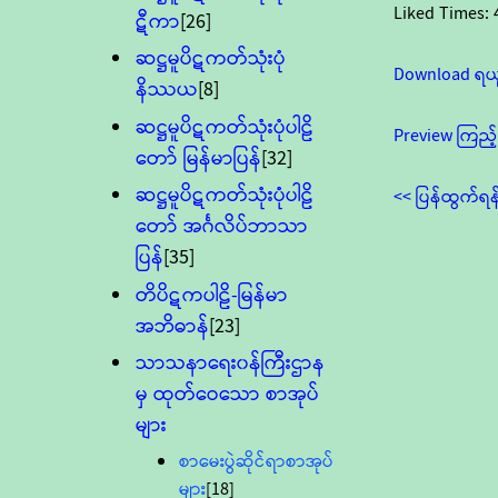
Liked Times:
ဋီကာ
[26]
ဆဋ္ဌမူပိဋကတ်သုံးပုံ
Download ရယ
နိဿယ
[8]
ဆဋ္ဌမူပိဋကတ်သုံးပုံပါဠိ
Preview ကြည့်
တော် မြန်မာပြန်
[32]
ဆဋ္ဌမူပိဋကတ်သုံးပုံပါဠိ
<< ပြန်ထွက်ရန
တော် အင်္ဂလိပ်ဘာသာ
ပြန်
[35]
တိပိဋကပါဠိ-မြန်မာ
အဘိဓာန်
[23]
သာသနာရေး၀န်ကြီးဌာန
မှ ထုတ်ဝေသော စာအုပ်
များ
စာမေးပွဲဆိုင်ရာစာအုပ်
များ
[18]