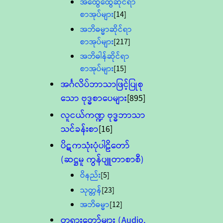
အထွေထွေဆိုင်ရာ
စာအုပ်များ
[14]
အဘိဓမ္မာဆိုင်ရာ
စာအုပ်များ
[217]
အဘိဓါန်ဆိုင်ရာ
စာအုပ်များ
[15]
အင်္ဂလိပ်ဘာသာဖြင့်ပြုစု
သော ဗုဒ္ဓစာပေများ
[895]
လူငယ်ကဏ္ဍ ဗုဒ္ဓဘာသာ
သင်ခန်းစာ
[16]
ပိဋကသုံးပုံပါဠိတော်
(ဆဋ္ဌမူ ကွန်ပျူတာစာစီ)
ဝိနည်း
[5]
သုတ္တန်
[23]
အဘိဓမ္မာ
[12]
တရားတော်များ (Audio,