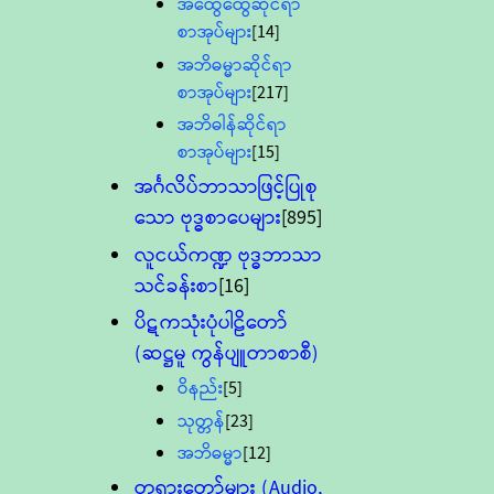
အထွေထွေဆိုင်ရာ
စာအုပ်များ
[14]
အဘိဓမ္မာဆိုင်ရာ
စာအုပ်များ
[217]
အဘိဓါန်ဆိုင်ရာ
စာအုပ်များ
[15]
အင်္ဂလိပ်ဘာသာဖြင့်ပြုစု
သော ဗုဒ္ဓစာပေများ
[895]
လူငယ်ကဏ္ဍ ဗုဒ္ဓဘာသာ
သင်ခန်းစာ
[16]
ပိဋကသုံးပုံပါဠိတော်
(ဆဋ္ဌမူ ကွန်ပျူတာစာစီ)
ဝိနည်း
[5]
သုတ္တန်
[23]
အဘိဓမ္မာ
[12]
တရားတော်များ (Audio,