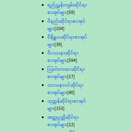
ရည်ညွှန်းကျမ်းဆိုင်ရာ
စာအုပ်များ
[59]
ဝိနည်းဆိုင်ရာစာအုပ်
များ
[104]
ဝိနိစ္ဆယဆိုင်ရာစာအုပ်
များ
[39]
ဝိပဿနာဆိုင်ရာ
စာအုပ်များ
[594]
သြဝါဒကထာဆိုင်ရာ
စာအုပ်များ
[17]
သာသနာ၀င်ဆိုင်ရာ
စာအုပ်များ
[40]
သုတ္တန်ဆိုင်ရာစာအုပ်
များ
[153]
အတ္ထုပ္ပတ္တိဆိုင်ရာ
စာအုပ်များ
[12]