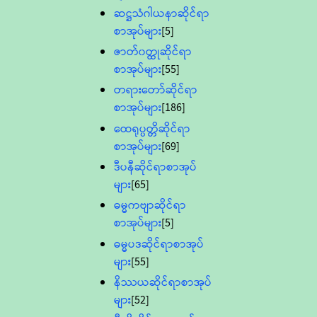
ဆဋ္ဌသံဂါယနာဆိုင်ရာ
စာအုပ်များ
[5]
ဇာတ်၀တ္ထုဆိုင်ရာ
စာအုပ်များ
[55]
တရားတော်ဆိုင်ရာ
စာအုပ်များ
[186]
ထေရုပ္ပတ္တိဆိုင်ရာ
စာအုပ်များ
[69]
ဒီပနီဆိုင်ရာစာအုပ်
များ
[65]
ဓမ္မကဗျာဆိုင်ရာ
စာအုပ်များ
[5]
ဓမ္မပဒဆိုင်ရာစာအုပ်
များ
[55]
နိဿယဆိုင်ရာစာအုပ်
များ
[52]