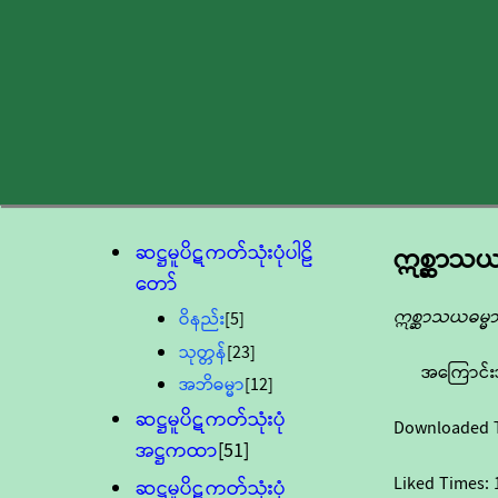
ဆဋ္ဌမူပိဋကတ်သုံးပုံပါဠိ
ဣစ္ဆာသယ
တော်
ဣစ္ဆာသယဓမ္မာ
ဝိနည်း
[5]
သုတ္တန်
[23]
အကြောင်း
အဘိဓမ္မာ
[12]
ဆဋ္ဌမူပိဋကတ်သုံးပုံ
Downloaded 
အဋ္ဌကထာ
[51]
Liked Times:
ဆဋ္ဌမူပိဋကတ်သုံးပုံ