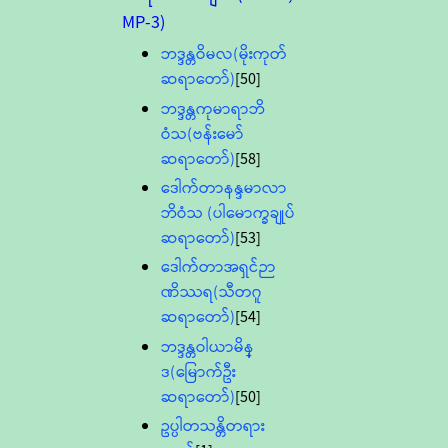
MP-3)
ဘဒ္ဒန္တဝိမလ(မိုးကုတ်
ဆရာတော်)
[50]
ဘဒ္ဒန္တကုမာရာဘိ
ဝံသ(ဗန်းမော်
ဆရာတော်)
[58]
ဒေါက်တာနန္ဒမာလာ
ဘိဝံသ (ပါမောက္ခချုပ်
ဆရာတော်)
[53]
ဒေါက်တာအရှင်ဉာ
ဏိဿရ(သီတဂူ
ဆရာတော်)
[54]
ဘဒ္ဒန္တဝါယာမိန္
ဒ(မြောက်ဦး
ဆရာတော်)
[50]
ဥပ္ပါတသန္တိတရား