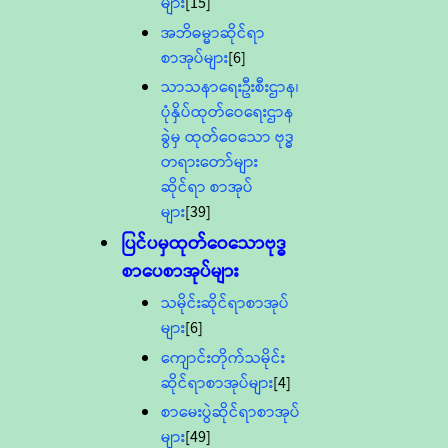
များ
[15]
အဘိဓမ္မာဆိုင်ရာ
စာအုပ်များ
[6]
သာသနာရေးဦးစီးဌာန၊
ပုံနှိပ်ထုတ်ဝေရေးဌာန
ခွဲမှ ထုတ်ဝေသော ဗုဒ္ဓ
တရားတော်များ
ဆိုင်ရာ စာအုပ်
များ
[39]
ပြင်ပမှထုတ်ဝေသောဗုဒ္ဓ
စာပေစာအုပ်များ
သမိုင်းဆိုင်ရာစာအုပ်
များ
[6]
ကျောင်းတိုက်သမိုင်း
ဆိုင်ရာစာအုပ်များ
[4]
စာမေးပွဲဆိုင်ရာစာအုပ်
များ
[49]