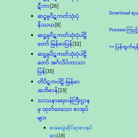
ဋီကာ
[26]
Download ရယ
ဆဋ္ဌမူပိဋကတ်သုံးပုံ
နိဿယ
[8]
Preview ကြည့်
ဆဋ္ဌမူပိဋကတ်သုံးပုံပါဠိ
တော် မြန်မာပြန်
[32]
<< ပြန်ထွက်ရန
ဆဋ္ဌမူပိဋကတ်သုံးပုံပါဠိ
တော် အင်္ဂလိပ်ဘာသာ
ပြန်
[35]
တိပိဋကပါဠိ-မြန်မာ
အဘိဓာန်
[23]
သာသနာရေး၀န်ကြီးဌာန
မှ ထုတ်ဝေသော စာအုပ်
များ
စာမေးပွဲဆိုင်ရာစာအုပ်
များ
[18]