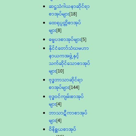
ဆဋ္ဌသံဂါယနာဆိုင်ရာ
စာအုပ်များ
[18]
ထေရုပ္ပတ္တိစာအုပ်
များ
[8]
ဓမ္မပဒစာအုပ်များ
[5]
နိုင်ငံတော်သံဃမဟာ
နာယကအဖွဲ့နှင့်
သက်ဆိုင်သောစာအုပ်
များ
[10]
ဗုဒ္ဓဘာသာဆိုင်ရာ
စာအုပ်များ
[144]
ဗုဒ္ဓဝင်ကျမ်းစာအုပ်
များ
[4]
ဘာသာဋီကာစာအုပ်
များ
[4]
ဝိနိစ္ဆယစာအုပ်