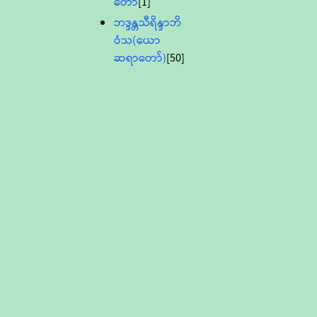
တော်
[1]
ဘဒ္ဒန္တသီရိန္ဒာဘိ
ဝံသ(ယော
ဆရာတော်)
[50]