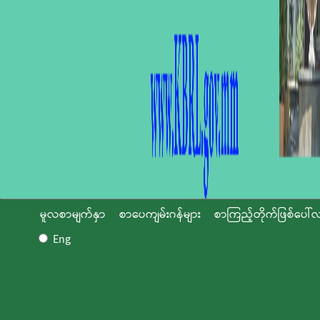
မူလစာမျက်နှာ
စာပေကျမ်းဂန်များ
စာကြည့်တိုက်ဖြစ်ပေါ်လ
Eng