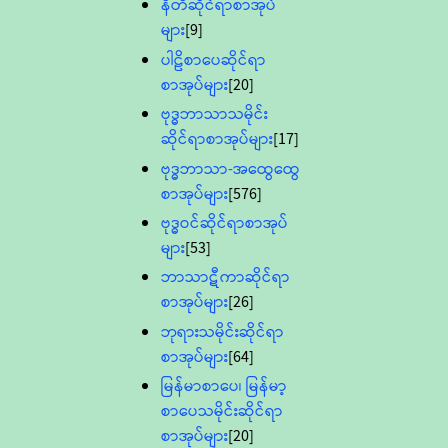
နီတိဆိုင်ရာစာအုပ်
များ
[9]
ပါဠိစာပေဆိုင်ရာ
စာအုပ်များ
[20]
ဗုဒ္ဓဘာသာသမိုင်း
ဆိုင်ရာစာအုပ်များ
[17]
ဗုဒ္ဓဘာသာ-အထွေထွေ
စာအုပ်များ
[576]
ဗုဒ္ဓဝင်ဆိုင်ရာစာအုပ်
များ
[53]
ဘာသာဋီကာဆိုင်ရာ
စာအုပ်များ
[26]
ဘုရားသမိုင်းဆိုင်ရာ
စာအုပ်များ
[64]
မြန်မာစာပေ၊ မြန်မာ့
စာပေသမိုင်းဆိုင်ရာ
စာအုပ်များ
[20]