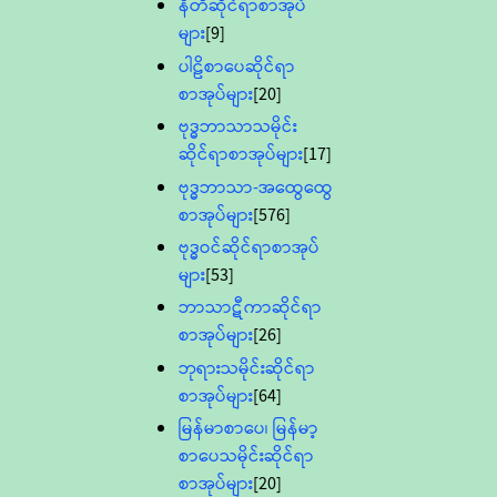
နီတိဆိုင်ရာစာအုပ်
များ
[9]
ပါဠိစာပေဆိုင်ရာ
စာအုပ်များ
[20]
ဗုဒ္ဓဘာသာသမိုင်း
ဆိုင်ရာစာအုပ်များ
[17]
ဗုဒ္ဓဘာသာ-အထွေထွေ
စာအုပ်များ
[576]
ဗုဒ္ဓဝင်ဆိုင်ရာစာအုပ်
များ
[53]
ဘာသာဋီကာဆိုင်ရာ
စာအုပ်များ
[26]
ဘုရားသမိုင်းဆိုင်ရာ
စာအုပ်များ
[64]
မြန်မာစာပေ၊ မြန်မာ့
စာပေသမိုင်းဆိုင်ရာ
စာအုပ်များ
[20]