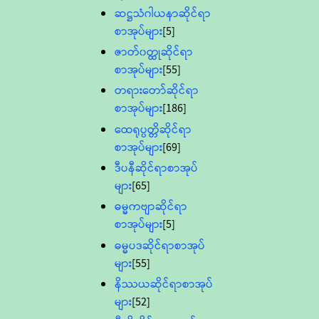
ဆဋ္ဌသံဂါယနာဆိုင်ရာ
စာအုပ်များ
[5]
ဇာတ်၀တ္ထုဆိုင်ရာ
စာအုပ်များ
[55]
တရားတော်ဆိုင်ရာ
စာအုပ်များ
[186]
ထေရုပ္ပတ္တိဆိုင်ရာ
စာအုပ်များ
[69]
ဒီပနီဆိုင်ရာစာအုပ်
များ
[65]
ဓမ္မကဗျာဆိုင်ရာ
စာအုပ်များ
[5]
ဓမ္မပဒဆိုင်ရာစာအုပ်
များ
[55]
နိဿယဆိုင်ရာစာအုပ်
များ
[52]