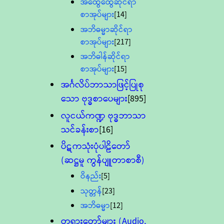
အထွေထွေဆိုင်ရာ
စာအုပ်များ
[14]
အဘိဓမ္မာဆိုင်ရာ
စာအုပ်များ
[217]
အဘိဓါန်ဆိုင်ရာ
စာအုပ်များ
[15]
အင်္ဂလိပ်ဘာသာဖြင့်ပြုစု
သော ဗုဒ္ဓစာပေများ
[895]
လူငယ်ကဏ္ဍ ဗုဒ္ဓဘာသာ
သင်ခန်းစာ
[16]
ပိဋကသုံးပုံပါဠိတော်
(ဆဋ္ဌမူ ကွန်ပျူတာစာစီ)
ဝိနည်း
[5]
သုတ္တန်
[23]
အဘိဓမ္မာ
[12]
တရားတော်များ (Audio,