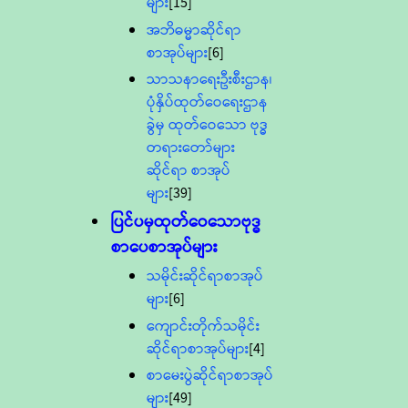
များ
[15]
အဘိဓမ္မာဆိုင်ရာ
စာအုပ်များ
[6]
သာသနာရေးဦးစီးဌာန၊
ပုံနှိပ်ထုတ်ဝေရေးဌာန
ခွဲမှ ထုတ်ဝေသော ဗုဒ္ဓ
တရားတော်များ
ဆိုင်ရာ စာအုပ်
များ
[39]
ပြင်ပမှထုတ်ဝေသောဗုဒ္ဓ
စာပေစာအုပ်များ
သမိုင်းဆိုင်ရာစာအုပ်
များ
[6]
ကျောင်းတိုက်သမိုင်း
ဆိုင်ရာစာအုပ်များ
[4]
စာမေးပွဲဆိုင်ရာစာအုပ်
များ
[49]