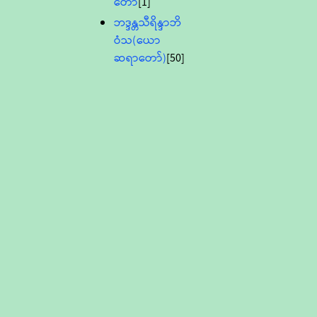
တော်
[1]
ဘဒ္ဒန္တသီရိန္ဒာဘိ
ဝံသ(ယော
ဆရာတော်)
[50]