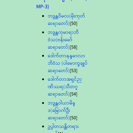
MP-3)
ဘဒ္ဒန္တဝိမလ(မိုးကုတ်
ဆရာတော်)
[50]
ဘဒ္ဒန္တကုမာရာဘိ
ဝံသ(ဗန်းမော်
ဆရာတော်)
[58]
ဒေါက်တာနန္ဒမာလာ
ဘိဝံသ (ပါမောက္ခချုပ်
ဆရာတော်)
[53]
ဒေါက်တာအရှင်ဉာ
ဏိဿရ(သီတဂူ
ဆရာတော်)
[54]
ဘဒ္ဒန္တဝါယာမိန္
ဒ(မြောက်ဦး
ဆရာတော်)
[50]
ဥပ္ပါတသန္တိတရား