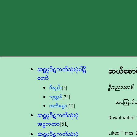
ဆဋ္ဌမူပိဋကတ်သုံးပုံပါဠိ
ဆယ်စောင်
တော်
ဦးပညာသာမိ
ဝိနည်း
[5]
သုတ္တန်
[23]
အကြောင်း
အဘိဓမ္မာ
[12]
ဆဋ္ဌမူပိဋကတ်သုံးပုံ
Downloaded 
အဋ္ဌကထာ
[51]
Liked Times:
ဆဋ္ဌမူပိဋကတ်သုံးပုံ