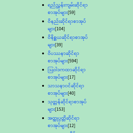
ရည်ညွှန်းကျမ်းဆိုင်ရာ
စာအုပ်များ
[59]
ဝိနည်းဆိုင်ရာစာအုပ်
များ
[104]
ဝိနိစ္ဆယဆိုင်ရာစာအုပ်
များ
[39]
ဝိပဿနာဆိုင်ရာ
စာအုပ်များ
[594]
သြဝါဒကထာဆိုင်ရာ
စာအုပ်များ
[17]
သာသနာ၀င်ဆိုင်ရာ
စာအုပ်များ
[40]
သုတ္တန်ဆိုင်ရာစာအုပ်
များ
[153]
အတ္ထုပ္ပတ္တိဆိုင်ရာ
စာအုပ်များ
[12]