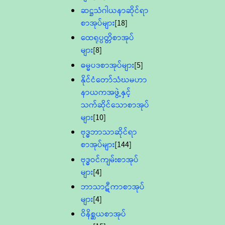
ဆဋ္ဌသံဂါယနာဆိုင်ရာ
စာအုပ်များ
[18]
ထေရုပ္ပတ္တိစာအုပ်
များ
[8]
ဓမ္မပဒစာအုပ်များ
[5]
နိုင်ငံတော်သံဃမဟာ
နာယကအဖွဲ့နှင့်
သက်ဆိုင်သောစာအုပ်
များ
[10]
ဗုဒ္ဓဘာသာဆိုင်ရာ
စာအုပ်များ
[144]
ဗုဒ္ဓဝင်ကျမ်းစာအုပ်
များ
[4]
ဘာသာဋီကာစာအုပ်
များ
[4]
ဝိနိစ္ဆယစာအုပ်