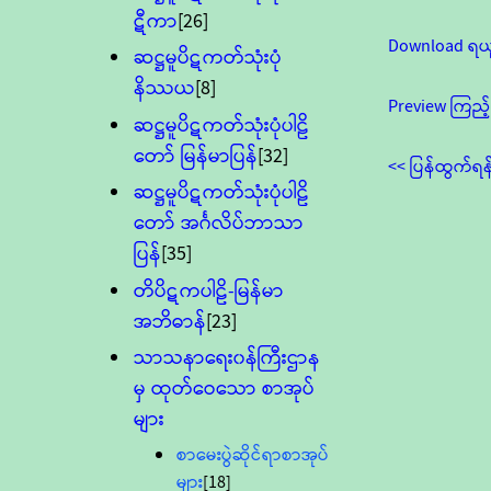
ဋီကာ
[26]
Download ရယ
ဆဋ္ဌမူပိဋကတ်သုံးပုံ
နိဿယ
[8]
Preview ကြည့်
ဆဋ္ဌမူပိဋကတ်သုံးပုံပါဠိ
တော် မြန်မာပြန်
[32]
<< ပြန်ထွက်ရန
ဆဋ္ဌမူပိဋကတ်သုံးပုံပါဠိ
တော် အင်္ဂလိပ်ဘာသာ
ပြန်
[35]
တိပိဋကပါဠိ-မြန်မာ
အဘိဓာန်
[23]
သာသနာရေး၀န်ကြီးဌာန
မှ ထုတ်ဝေသော စာအုပ်
များ
စာမေးပွဲဆိုင်ရာစာအုပ်
များ
[18]