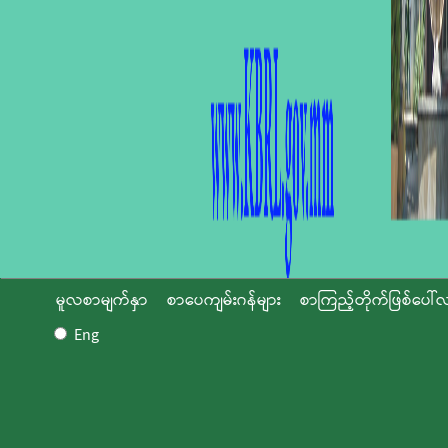
မူလစာမျက်နှာ
စာပေကျမ်းဂန်များ
စာကြည့်တိုက်ဖြစ်ပေါ်လ
Eng