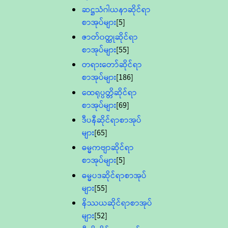
ဆဋ္ဌသံဂါယနာဆိုင်ရာ
စာအုပ်များ
[5]
ဇာတ်၀တ္ထုဆိုင်ရာ
စာအုပ်များ
[55]
တရားတော်ဆိုင်ရာ
စာအုပ်များ
[186]
ထေရုပ္ပတ္တိဆိုင်ရာ
စာအုပ်များ
[69]
ဒီပနီဆိုင်ရာစာအုပ်
များ
[65]
ဓမ္မကဗျာဆိုင်ရာ
စာအုပ်များ
[5]
ဓမ္မပဒဆိုင်ရာစာအုပ်
များ
[55]
နိဿယဆိုင်ရာစာအုပ်
များ
[52]