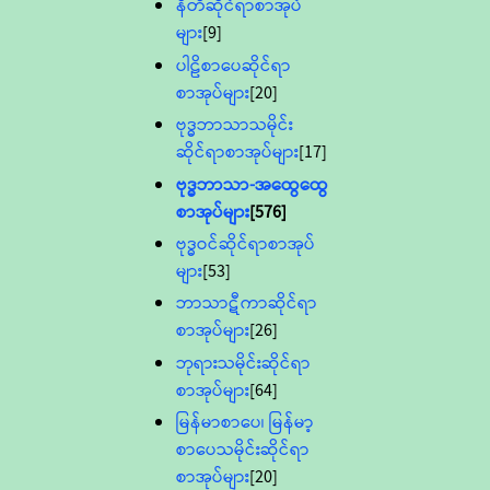
နီတိဆိုင်ရာစာအုပ်
များ
[9]
ပါဠိစာပေဆိုင်ရာ
စာအုပ်များ
[20]
ဗုဒ္ဓဘာသာသမိုင်း
ဆိုင်ရာစာအုပ်များ
[17]
ဗုဒ္ဓဘာသာ-အထွေထွေ
စာအုပ်များ
[576]
ဗုဒ္ဓဝင်ဆိုင်ရာစာအုပ်
များ
[53]
ဘာသာဋီကာဆိုင်ရာ
စာအုပ်များ
[26]
ဘုရားသမိုင်းဆိုင်ရာ
စာအုပ်များ
[64]
မြန်မာစာပေ၊ မြန်မာ့
စာပေသမိုင်းဆိုင်ရာ
စာအုပ်များ
[20]