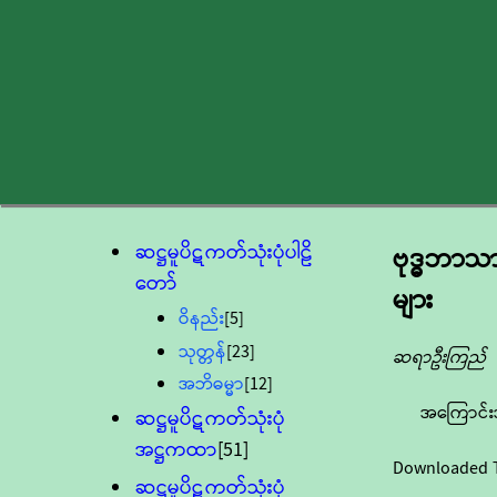
ဆဋ္ဌမူပိဋကတ်သုံးပုံပါဠိ
ဗုဒ္ဓဘာ
တော်
များ
ဝိနည်း
[5]
သုတ္တန်
[23]
ဆရာဦးကြည်
အဘိဓမ္မာ
[12]
အကြောင်း
ဆဋ္ဌမူပိဋကတ်သုံးပုံ
အဋ္ဌကထာ
[51]
Downloaded 
ဆဋ္ဌမူပိဋကတ်သုံးပုံ