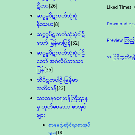
ဋီကာ
[26]
Liked Times:
ဆဋ္ဌမူပိဋကတ်သုံးပုံ
Download ရယ
နိဿယ
[8]
ဆဋ္ဌမူပိဋကတ်သုံးပုံပါဠိ
Preview ကြည့်
တော် မြန်မာပြန်
[32]
ဆဋ္ဌမူပိဋကတ်သုံးပုံပါဠိ
<< ပြန်ထွက်ရန
တော် အင်္ဂလိပ်ဘာသာ
ပြန်
[35]
တိပိဋကပါဠိ-မြန်မာ
အဘိဓာန်
[23]
သာသနာရေး၀န်ကြီးဌာန
မှ ထုတ်ဝေသော စာအုပ်
များ
စာမေးပွဲဆိုင်ရာစာအုပ်
များ
[18]