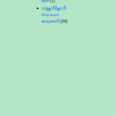
တော်
[1]
ဘဒ္ဒန္တသီရိန္ဒာဘိ
ဝံသ(ယော
ဆရာတော်)
[50]