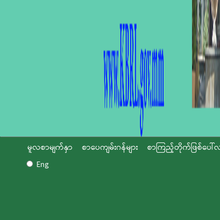
မူလစာမျက်နှာ
စာပေကျမ်းဂန်များ
စာကြည့်တိုက်ဖြစ်ပေါ်လ
Eng