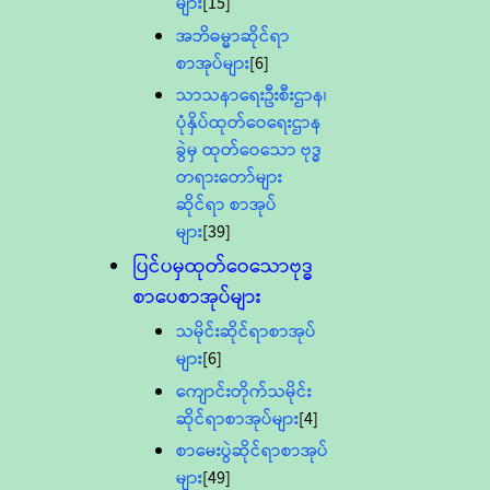
များ
[15]
အဘိဓမ္မာဆိုင်ရာ
စာအုပ်များ
[6]
သာသနာရေးဦးစီးဌာန၊
ပုံနှိပ်ထုတ်ဝေရေးဌာန
ခွဲမှ ထုတ်ဝေသော ဗုဒ္ဓ
တရားတော်များ
ဆိုင်ရာ စာအုပ်
များ
[39]
ပြင်ပမှထုတ်ဝေသောဗုဒ္ဓ
စာပေစာအုပ်များ
သမိုင်းဆိုင်ရာစာအုပ်
များ
[6]
ကျောင်းတိုက်သမိုင်း
ဆိုင်ရာစာအုပ်များ
[4]
စာမေးပွဲဆိုင်ရာစာအုပ်
များ
[49]