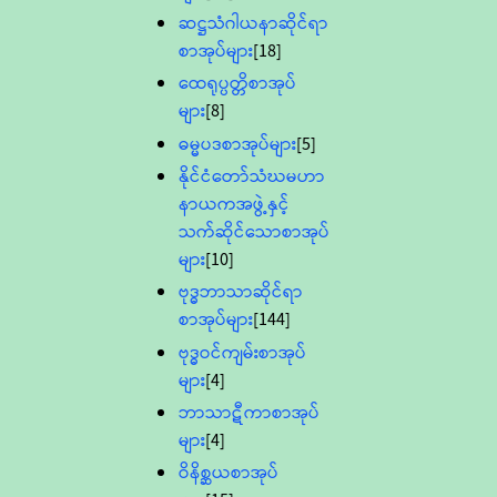
ဆဋ္ဌသံဂါယနာဆိုင်ရာ
စာအုပ်များ
[18]
ထေရုပ္ပတ္တိစာအုပ်
များ
[8]
ဓမ္မပဒစာအုပ်များ
[5]
နိုင်ငံတော်သံဃမဟာ
နာယကအဖွဲ့နှင့်
သက်ဆိုင်သောစာအုပ်
များ
[10]
ဗုဒ္ဓဘာသာဆိုင်ရာ
စာအုပ်များ
[144]
ဗုဒ္ဓဝင်ကျမ်းစာအုပ်
များ
[4]
ဘာသာဋီကာစာအုပ်
များ
[4]
ဝိနိစ္ဆယစာအုပ်