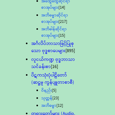
အထွေထွေဆိုင်ရာ
စာအုပ်များ
[14]
အဘိဓမ္မာဆိုင်ရာ
စာအုပ်များ
[217]
အဘိဓါန်ဆိုင်ရာ
စာအုပ်များ
[15]
အင်္ဂလိပ်ဘာသာဖြင့်ပြုစု
သော ဗုဒ္ဓစာပေများ
[895]
လူငယ်ကဏ္ဍ ဗုဒ္ဓဘာသာ
သင်ခန်းစာ
[16]
ပိဋကသုံးပုံပါဠိတော်
(ဆဋ္ဌမူ ကွန်ပျူတာစာစီ)
ဝိနည်း
[5]
သုတ္တန်
[23]
အဘိဓမ္မာ
[12]
တရားတော်များ (Audio,