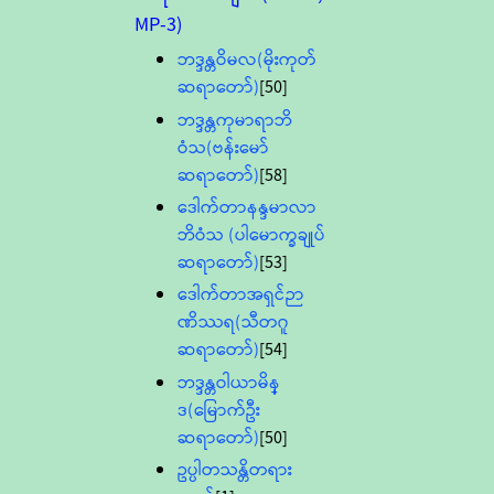
MP-3)
ဘဒ္ဒန္တဝိမလ(မိုးကုတ်
ဆရာတော်)
[50]
ဘဒ္ဒန္တကုမာရာဘိ
ဝံသ(ဗန်းမော်
ဆရာတော်)
[58]
ဒေါက်တာနန္ဒမာလာ
ဘိဝံသ (ပါမောက္ခချုပ်
ဆရာတော်)
[53]
ဒေါက်တာအရှင်ဉာ
ဏိဿရ(သီတဂူ
ဆရာတော်)
[54]
ဘဒ္ဒန္တဝါယာမိန္
ဒ(မြောက်ဦး
ဆရာတော်)
[50]
ဥပ္ပါတသန္တိတရား