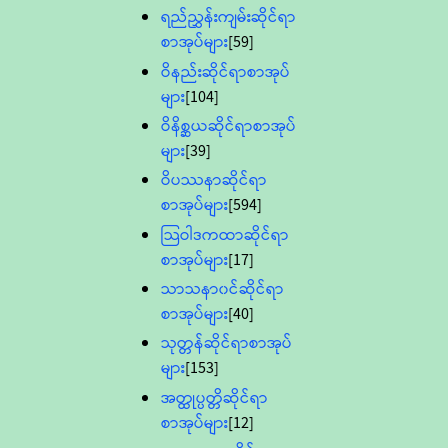
ရည်ညွှန်းကျမ်းဆိုင်ရာ
စာအုပ်များ
[59]
ဝိနည်းဆိုင်ရာစာအုပ်
များ
[104]
ဝိနိစ္ဆယဆိုင်ရာစာအုပ်
များ
[39]
ဝိပဿနာဆိုင်ရာ
စာအုပ်များ
[594]
သြဝါဒကထာဆိုင်ရာ
စာအုပ်များ
[17]
သာသနာ၀င်ဆိုင်ရာ
စာအုပ်များ
[40]
သုတ္တန်ဆိုင်ရာစာအုပ်
များ
[153]
အတ္ထုပ္ပတ္တိဆိုင်ရာ
စာအုပ်များ
[12]