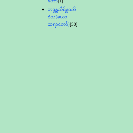
တော်
[1]
ဘဒ္ဒန္တသီရိန္ဒာဘိ
ဝံသ(ယော
ဆရာတော်)
[50]