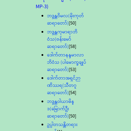
MP-3)
ဘဒ္ဒန္တဝိမလ(မိုးကုတ်
ဆရာတော်)
[50]
ဘဒ္ဒန္တကုမာရာဘိ
ဝံသ(ဗန်းမော်
ဆရာတော်)
[58]
ဒေါက်တာနန္ဒမာလာ
ဘိဝံသ (ပါမောက္ခချုပ်
ဆရာတော်)
[53]
ဒေါက်တာအရှင်ဉာ
ဏိဿရ(သီတဂူ
ဆရာတော်)
[54]
ဘဒ္ဒန္တဝါယာမိန္
ဒ(မြောက်ဦး
ဆရာတော်)
[50]
ဥပ္ပါတသန္တိတရား