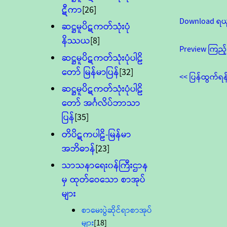
ဋီကာ
[26]
Download ရယ
ဆဋ္ဌမူပိဋကတ်သုံးပုံ
နိဿယ
[8]
Preview ကြည့်
ဆဋ္ဌမူပိဋကတ်သုံးပုံပါဠိ
တော် မြန်မာပြန်
[32]
<< ပြန်ထွက်ရန
ဆဋ္ဌမူပိဋကတ်သုံးပုံပါဠိ
တော် အင်္ဂလိပ်ဘာသာ
ပြန်
[35]
တိပိဋကပါဠိ-မြန်မာ
အဘိဓာန်
[23]
သာသနာရေး၀န်ကြီးဌာန
မှ ထုတ်ဝေသော စာအုပ်
များ
စာမေးပွဲဆိုင်ရာစာအုပ်
များ
[18]