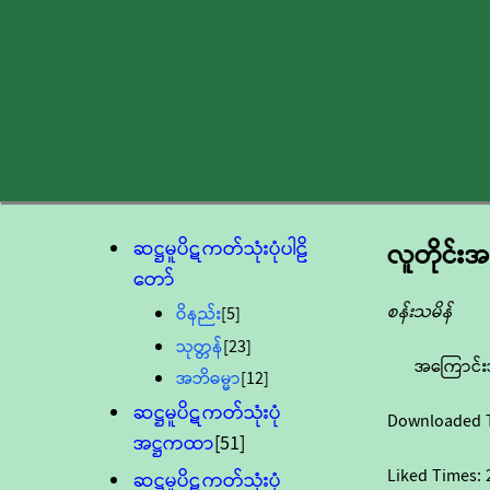
ဆဋ္ဌမူပိဋကတ်သုံးပုံပါဠိ
လူတိုင်းအ
တော်
စန်းသမိန်
ဝိနည်း
[5]
သုတ္တန်
[23]
အကြောင်း
အဘိဓမ္မာ
[12]
ဆဋ္ဌမူပိဋကတ်သုံးပုံ
Downloaded 
အဋ္ဌကထာ
[51]
Liked Times:
ဆဋ္ဌမူပိဋကတ်သုံးပုံ