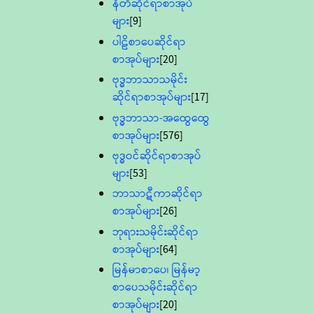
နီတိဆိုင်ရာစာအုပ်
များ
[9]
ပါဠိစာပေဆိုင်ရာ
စာအုပ်များ
[20]
ဗုဒ္ဓဘာသာသမိုင်း
ဆိုင်ရာစာအုပ်များ
[17]
ဗုဒ္ဓဘာသာ-အထွေထွေ
စာအုပ်များ
[576]
ဗုဒ္ဓဝင်ဆိုင်ရာစာအုပ်
များ
[53]
ဘာသာဋီကာဆိုင်ရာ
စာအုပ်များ
[26]
ဘုရားသမိုင်းဆိုင်ရာ
စာအုပ်များ
[64]
မြန်မာစာပေ၊ မြန်မာ့
စာပေသမိုင်းဆိုင်ရာ
စာအုပ်များ
[20]