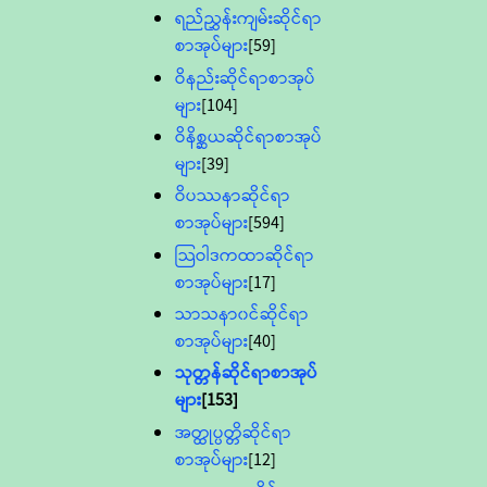
ရည်ညွှန်းကျမ်းဆိုင်ရာ
စာအုပ်များ
[59]
ဝိနည်းဆိုင်ရာစာအုပ်
များ
[104]
ဝိနိစ္ဆယဆိုင်ရာစာအုပ်
များ
[39]
ဝိပဿနာဆိုင်ရာ
စာအုပ်များ
[594]
သြဝါဒကထာဆိုင်ရာ
စာအုပ်များ
[17]
သာသနာ၀င်ဆိုင်ရာ
စာအုပ်များ
[40]
သုတ္တန်ဆိုင်ရာစာအုပ်
များ
[153]
အတ္ထုပ္ပတ္တိဆိုင်ရာ
စာအုပ်များ
[12]