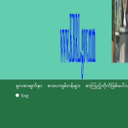
မူလစာမျက်နှာ
စာပေကျမ်းဂန်များ
စာကြည့်တိုက်ဖြစ်ပေါ်လ
Eng