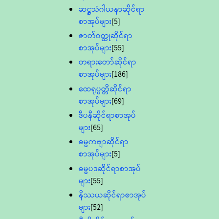
ဆဋ္ဌသံဂါယနာဆိုင်ရာ
စာအုပ်များ
[5]
ဇာတ်၀တ္ထုဆိုင်ရာ
စာအုပ်များ
[55]
တရားတော်ဆိုင်ရာ
စာအုပ်များ
[186]
ထေရုပ္ပတ္တိဆိုင်ရာ
စာအုပ်များ
[69]
ဒီပနီဆိုင်ရာစာအုပ်
များ
[65]
ဓမ္မကဗျာဆိုင်ရာ
စာအုပ်များ
[5]
ဓမ္မပဒဆိုင်ရာစာအုပ်
များ
[55]
နိဿယဆိုင်ရာစာအုပ်
များ
[52]