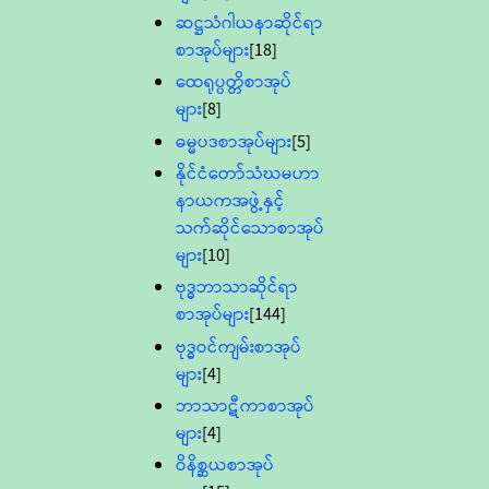
ဆဋ္ဌသံဂါယနာဆိုင်ရာ
စာအုပ်များ
[18]
ထေရုပ္ပတ္တိစာအုပ်
များ
[8]
ဓမ္မပဒစာအုပ်များ
[5]
နိုင်ငံတော်သံဃမဟာ
နာယကအဖွဲ့နှင့်
သက်ဆိုင်သောစာအုပ်
များ
[10]
ဗုဒ္ဓဘာသာဆိုင်ရာ
စာအုပ်များ
[144]
ဗုဒ္ဓဝင်ကျမ်းစာအုပ်
များ
[4]
ဘာသာဋီကာစာအုပ်
များ
[4]
ဝိနိစ္ဆယစာအုပ်