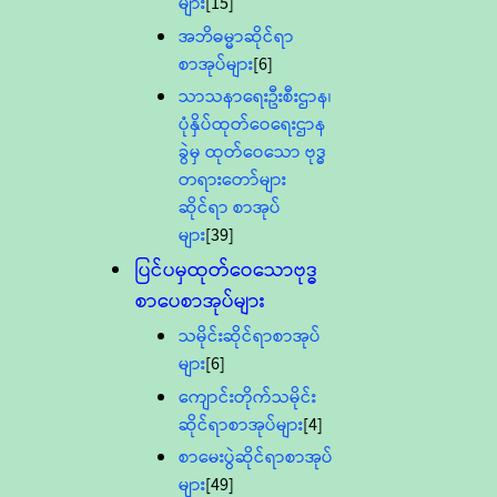
များ
[15]
အဘိဓမ္မာဆိုင်ရာ
စာအုပ်များ
[6]
သာသနာရေးဦးစီးဌာန၊
ပုံနှိပ်ထုတ်ဝေရေးဌာန
ခွဲမှ ထုတ်ဝေသော ဗုဒ္ဓ
တရားတော်များ
ဆိုင်ရာ စာအုပ်
များ
[39]
ပြင်ပမှထုတ်ဝေသောဗုဒ္ဓ
စာပေစာအုပ်များ
သမိုင်းဆိုင်ရာစာအုပ်
များ
[6]
ကျောင်းတိုက်သမိုင်း
ဆိုင်ရာစာအုပ်များ
[4]
စာမေးပွဲဆိုင်ရာစာအုပ်
များ
[49]