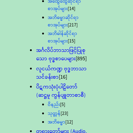
အထွေထွေဆိုင်ရာ
စာအုပ်များ
[14]
အဘိဓမ္မာဆိုင်ရာ
စာအုပ်များ
[217]
အဘိဓါန်ဆိုင်ရာ
စာအုပ်များ
[15]
အင်္ဂလိပ်ဘာသာဖြင့်ပြုစု
သော ဗုဒ္ဓစာပေများ
[895]
လူငယ်ကဏ္ဍ ဗုဒ္ဓဘာသာ
သင်ခန်းစာ
[16]
ပိဋကသုံးပုံပါဠိတော်
(ဆဋ္ဌမူ ကွန်ပျူတာစာစီ)
ဝိနည်း
[5]
သုတ္တန်
[23]
အဘိဓမ္မာ
[12]
တရားတော်များ (Audio,