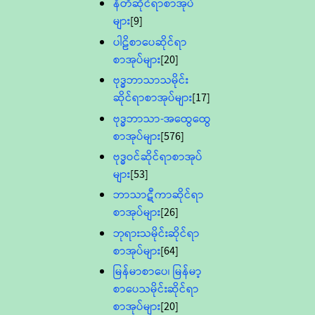
နီတိဆိုင်ရာစာအုပ်
များ
[9]
ပါဠိစာပေဆိုင်ရာ
စာအုပ်များ
[20]
ဗုဒ္ဓဘာသာသမိုင်း
ဆိုင်ရာစာအုပ်များ
[17]
ဗုဒ္ဓဘာသာ-အထွေထွေ
စာအုပ်များ
[576]
ဗုဒ္ဓဝင်ဆိုင်ရာစာအုပ်
များ
[53]
ဘာသာဋီကာဆိုင်ရာ
စာအုပ်များ
[26]
ဘုရားသမိုင်းဆိုင်ရာ
စာအုပ်များ
[64]
မြန်မာစာပေ၊ မြန်မာ့
စာပေသမိုင်းဆိုင်ရာ
စာအုပ်များ
[20]