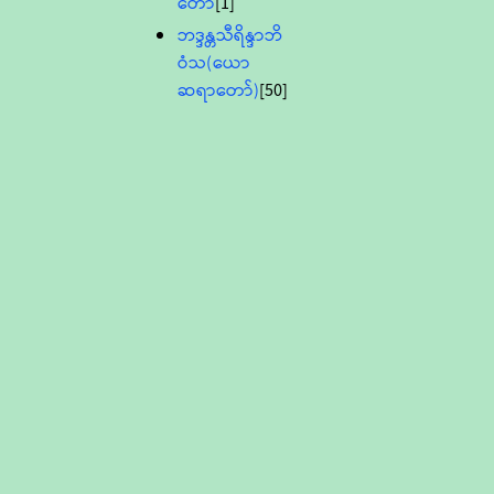
တော်
[1]
ဘဒ္ဒန္တသီရိန္ဒာဘိ
ဝံသ(ယော
ဆရာတော်)
[50]