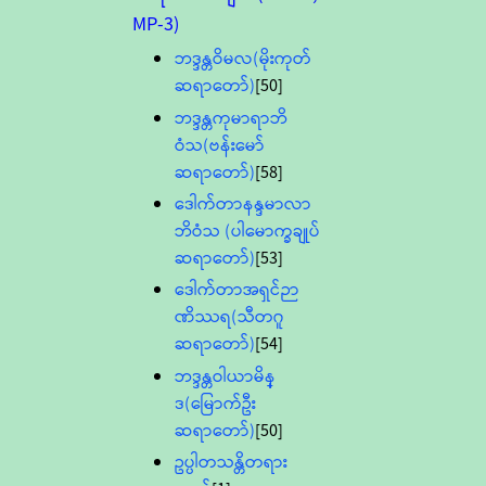
MP-3)
ဘဒ္ဒန္တဝိမလ(မိုးကုတ်
ဆရာတော်)
[50]
ဘဒ္ဒန္တကုမာရာဘိ
ဝံသ(ဗန်းမော်
ဆရာတော်)
[58]
ဒေါက်တာနန္ဒမာလာ
ဘိဝံသ (ပါမောက္ခချုပ်
ဆရာတော်)
[53]
ဒေါက်တာအရှင်ဉာ
ဏိဿရ(သီတဂူ
ဆရာတော်)
[54]
ဘဒ္ဒန္တဝါယာမိန္
ဒ(မြောက်ဦး
ဆရာတော်)
[50]
ဥပ္ပါတသန္တိတရား