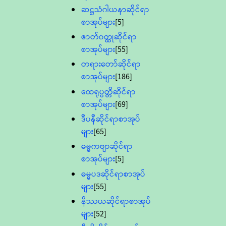
ဆဋ္ဌသံဂါယနာဆိုင်ရာ
စာအုပ်များ
[5]
ဇာတ်၀တ္ထုဆိုင်ရာ
စာအုပ်များ
[55]
တရားတော်ဆိုင်ရာ
စာအုပ်များ
[186]
ထေရုပ္ပတ္တိဆိုင်ရာ
စာအုပ်များ
[69]
ဒီပနီဆိုင်ရာစာအုပ်
များ
[65]
ဓမ္မကဗျာဆိုင်ရာ
စာအုပ်များ
[5]
ဓမ္မပဒဆိုင်ရာစာအုပ်
များ
[55]
နိဿယဆိုင်ရာစာအုပ်
များ
[52]