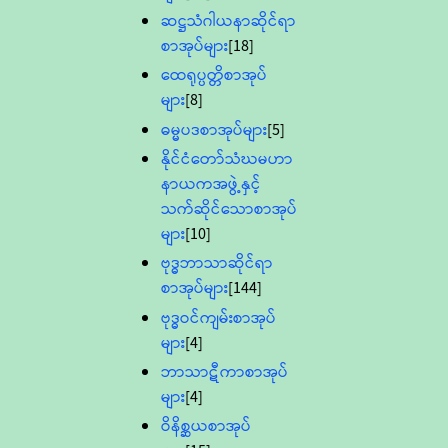
ဆဋ္ဌသံဂါယနာဆိုင်ရာ
စာအုပ်များ
[18]
ထေရုပ္ပတ္တိစာအုပ်
များ
[8]
ဓမ္မပဒစာအုပ်များ
[5]
နိုင်ငံတော်သံဃမဟာ
နာယကအဖွဲ့နှင့်
သက်ဆိုင်သောစာအုပ်
များ
[10]
ဗုဒ္ဓဘာသာဆိုင်ရာ
စာအုပ်များ
[144]
ဗုဒ္ဓဝင်ကျမ်းစာအုပ်
များ
[4]
ဘာသာဋီကာစာအုပ်
များ
[4]
ဝိနိစ္ဆယစာအုပ်