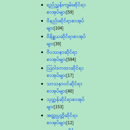
ရည်ညွှန်းကျမ်းဆိုင်ရာ
စာအုပ်များ
[59]
ဝိနည်းဆိုင်ရာစာအုပ်
များ
[104]
ဝိနိစ္ဆယဆိုင်ရာစာအုပ်
များ
[39]
ဝိပဿနာဆိုင်ရာ
စာအုပ်များ
[594]
သြဝါဒကထာဆိုင်ရာ
စာအုပ်များ
[17]
သာသနာ၀င်ဆိုင်ရာ
စာအုပ်များ
[40]
သုတ္တန်ဆိုင်ရာစာအုပ်
များ
[153]
အတ္ထုပ္ပတ္တိဆိုင်ရာ
စာအုပ်များ
[12]