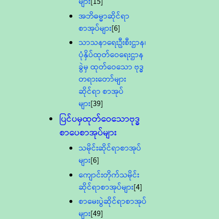
များ
[15]
အဘိဓမ္မာဆိုင်ရာ
စာအုပ်များ
[6]
သာသနာရေးဦးစီးဌာန၊
ပုံနှိပ်ထုတ်ဝေရေးဌာန
ခွဲမှ ထုတ်ဝေသော ဗုဒ္ဓ
တရားတော်များ
ဆိုင်ရာ စာအုပ်
များ
[39]
ပြင်ပမှထုတ်ဝေသောဗုဒ္ဓ
စာပေစာအုပ်များ
သမိုင်းဆိုင်ရာစာအုပ်
များ
[6]
ကျောင်းတိုက်သမိုင်း
ဆိုင်ရာစာအုပ်များ
[4]
စာမေးပွဲဆိုင်ရာစာအုပ်
များ
[49]