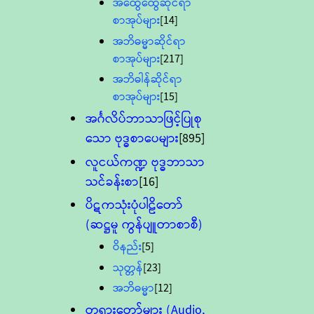
အထွေထွေဆိုင်ရာ
စာအုပ်များ
[14]
အဘိဓမ္မာဆိုင်ရာ
စာအုပ်များ
[217]
အဘိဓါန်ဆိုင်ရာ
စာအုပ်များ
[15]
အင်္ဂလိပ်ဘာသာဖြင့်ပြုစု
သော ဗုဒ္ဓစာပေများ
[895]
လူငယ်ကဏ္ဍ ဗုဒ္ဓဘာသာ
သင်ခန်းစာ
[16]
ပိဋကသုံးပုံပါဠိတော်
(ဆဋ္ဌမူ ကွန်ပျူတာစာစီ)
ဝိနည်း
[5]
သုတ္တန်
[23]
အဘိဓမ္မာ
[12]
တရားတော်များ (Audio,