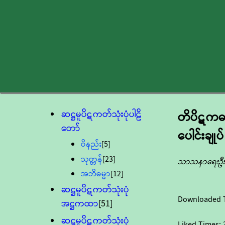
ဆဋ္ဌမူပိဋကတ်သုံးပုံပါဠိ
တိပိဋကဓရ
တော်
ပေါင်းချု
ဝိနည်း
[5]
သုတ္တန်
[23]
သာသနာရေးဦးစ
အဘိဓမ္မာ
[12]
ဆဋ္ဌမူပိဋကတ်သုံးပုံ
Downloaded 
အဋ္ဌကထာ
[51]
ဆဋ္ဌမူပိဋကတ်သုံးပုံ
Liked Times: