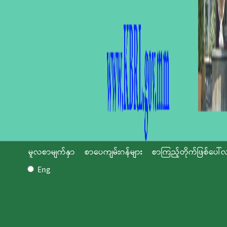
မူလစာမျက်နှာ
စာပေကျမ်းဂန်များ
စာကြည့်တိုက်ဖြစ်ပေါ်လ
Eng