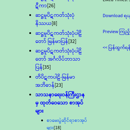
ဋီကာ
[26]
ဆဋ္ဌမူပိဋကတ်သုံးပုံ
Download ရယ
နိဿယ
[8]
Preview ကြည့်
ဆဋ္ဌမူပိဋကတ်သုံးပုံပါဠိ
တော် မြန်မာပြန်
[32]
<< ပြန်ထွက်ရန
ဆဋ္ဌမူပိဋကတ်သုံးပုံပါဠိ
တော် အင်္ဂလိပ်ဘာသာ
ပြန်
[35]
တိပိဋကပါဠိ-မြန်မာ
အဘိဓာန်
[23]
သာသနာရေး၀န်ကြီးဌာန
မှ ထုတ်ဝေသော စာအုပ်
များ
စာမေးပွဲဆိုင်ရာစာအုပ်
များ
[18]