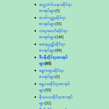
ဆဋ္ဌသံဂါယနာဆိုင်ရာ
စာအုပ်များ
[5]
ဇာတ်၀တ္ထုဆိုင်ရာ
စာအုပ်များ
[55]
တရားတော်ဆိုင်ရာ
စာအုပ်များ
[186]
ထေရုပ္ပတ္တိဆိုင်ရာ
စာအုပ်များ
[69]
ဒီပနီဆိုင်ရာစာအုပ်
များ
[65]
ဓမ္မကဗျာဆိုင်ရာ
စာအုပ်များ
[5]
ဓမ္မပဒဆိုင်ရာစာအုပ်
များ
[55]
နိဿယဆိုင်ရာစာအုပ်
များ
[52]