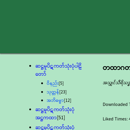
ဆဋ္ဌမူပိဋကတ်သုံးပုံပါဠိ
တထာဂတဥဒ
တော်
အသျှင်သီရိသဒ္
ဝိနည်း
[5]
သုတ္တန်
[23]
အဘိဓမ္မာ
[12]
Downloaded 
ဆဋ္ဌမူပိဋကတ်သုံးပုံ
အဋ္ဌကထာ
[51]
Liked Times:
ဆဋ္ဌမူပိဋကတ်သုံးပုံ