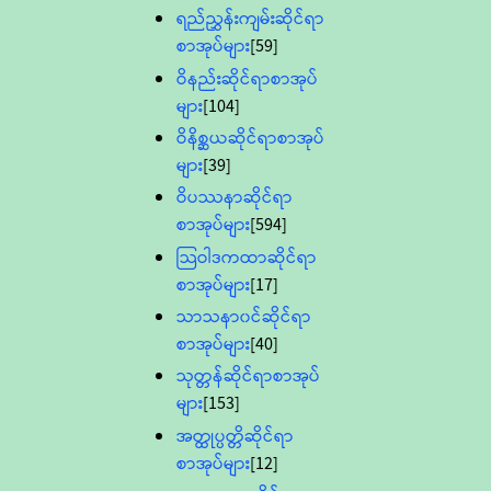
ရည်ညွှန်းကျမ်းဆိုင်ရာ
စာအုပ်များ
[59]
ဝိနည်းဆိုင်ရာစာအုပ်
များ
[104]
ဝိနိစ္ဆယဆိုင်ရာစာအုပ်
များ
[39]
ဝိပဿနာဆိုင်ရာ
စာအုပ်များ
[594]
သြဝါဒကထာဆိုင်ရာ
စာအုပ်များ
[17]
သာသနာ၀င်ဆိုင်ရာ
စာအုပ်များ
[40]
သုတ္တန်ဆိုင်ရာစာအုပ်
များ
[153]
အတ္ထုပ္ပတ္တိဆိုင်ရာ
စာအုပ်များ
[12]