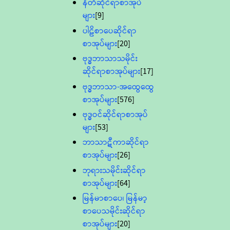
နီတိဆိုင်ရာစာအုပ်
များ
[9]
ပါဠိစာပေဆိုင်ရာ
စာအုပ်များ
[20]
ဗုဒ္ဓဘာသာသမိုင်း
ဆိုင်ရာစာအုပ်များ
[17]
ဗုဒ္ဓဘာသာ-အထွေထွေ
စာအုပ်များ
[576]
ဗုဒ္ဓဝင်ဆိုင်ရာစာအုပ်
များ
[53]
ဘာသာဋီကာဆိုင်ရာ
စာအုပ်များ
[26]
ဘုရားသမိုင်းဆိုင်ရာ
စာအုပ်များ
[64]
မြန်မာစာပေ၊ မြန်မာ့
စာပေသမိုင်းဆိုင်ရာ
စာအုပ်များ
[20]