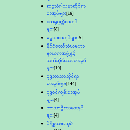
ဆဋ္ဌသံဂါယနာဆိုင်ရာ
စာအုပ်များ
[18]
ထေရုပ္ပတ္တိစာအုပ်
များ
[8]
ဓမ္မပဒစာအုပ်များ
[5]
နိုင်ငံတော်သံဃမဟာ
နာယကအဖွဲ့နှင့်
သက်ဆိုင်သောစာအုပ်
များ
[10]
ဗုဒ္ဓဘာသာဆိုင်ရာ
စာအုပ်များ
[144]
ဗုဒ္ဓဝင်ကျမ်းစာအုပ်
များ
[4]
ဘာသာဋီကာစာအုပ်
များ
[4]
ဝိနိစ္ဆယစာအုပ်