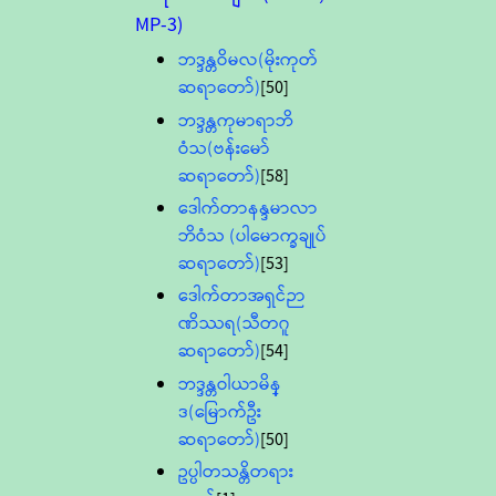
MP-3)
ဘဒ္ဒန္တဝိမလ(မိုးကုတ်
ဆရာတော်)
[50]
ဘဒ္ဒန္တကုမာရာဘိ
ဝံသ(ဗန်းမော်
ဆရာတော်)
[58]
ဒေါက်တာနန္ဒမာလာ
ဘိဝံသ (ပါမောက္ခချုပ်
ဆရာတော်)
[53]
ဒေါက်တာအရှင်ဉာ
ဏိဿရ(သီတဂူ
ဆရာတော်)
[54]
ဘဒ္ဒန္တဝါယာမိန္
ဒ(မြောက်ဦး
ဆရာတော်)
[50]
ဥပ္ပါတသန္တိတရား