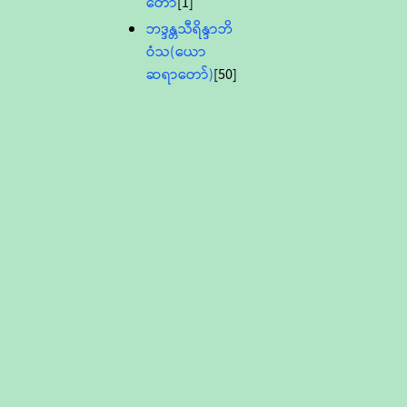
တော်
[1]
ဘဒ္ဒန္တသီရိန္ဒာဘိ
ဝံသ(ယော
ဆရာတော်)
[50]