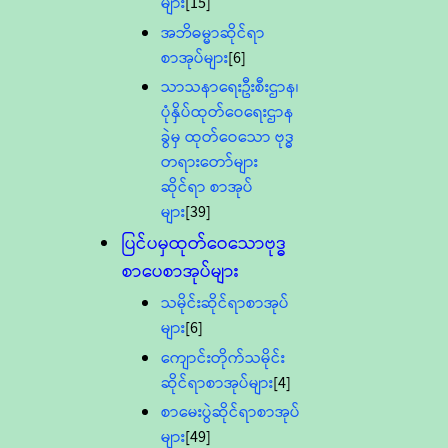
များ
[15]
အဘိဓမ္မာဆိုင်ရာ
စာအုပ်များ
[6]
သာသနာရေးဦးစီးဌာန၊
ပုံနှိပ်ထုတ်ဝေရေးဌာန
ခွဲမှ ထုတ်ဝေသော ဗုဒ္ဓ
တရားတော်များ
ဆိုင်ရာ စာအုပ်
များ
[39]
ပြင်ပမှထုတ်ဝေသောဗုဒ္ဓ
စာပေစာအုပ်များ
သမိုင်းဆိုင်ရာစာအုပ်
များ
[6]
ကျောင်းတိုက်သမိုင်း
ဆိုင်ရာစာအုပ်များ
[4]
စာမေးပွဲဆိုင်ရာစာအုပ်
များ
[49]