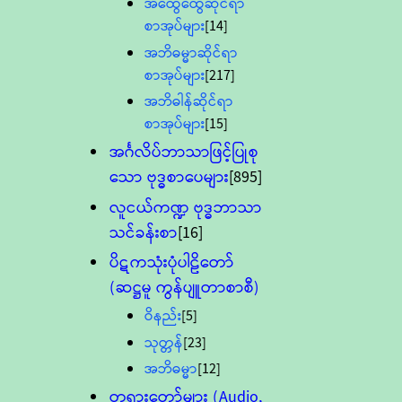
အထွေထွေဆိုင်ရာ
စာအုပ်များ
[14]
အဘိဓမ္မာဆိုင်ရာ
စာအုပ်များ
[217]
အဘိဓါန်ဆိုင်ရာ
စာအုပ်များ
[15]
အင်္ဂလိပ်ဘာသာဖြင့်ပြုစု
သော ဗုဒ္ဓစာပေများ
[895]
လူငယ်ကဏ္ဍ ဗုဒ္ဓဘာသာ
သင်ခန်းစာ
[16]
ပိဋကသုံးပုံပါဠိတော်
(ဆဋ္ဌမူ ကွန်ပျူတာစာစီ)
ဝိနည်း
[5]
သုတ္တန်
[23]
အဘိဓမ္မာ
[12]
တရားတော်များ (Audio,