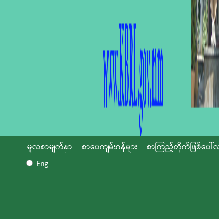
မူလစာမျက်နှာ
စာပေကျမ်းဂန်များ
စာကြည့်တိုက်ဖြစ်ပေါ်လ
Eng