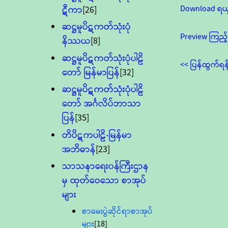
Download ရယ
ဋီကာ
[26]
ဆဋ္ဌမူပိဋကတ်သုံးပုံ
Preview ကြည့်
နိဿယ
[8]
ဆဋ္ဌမူပိဋကတ်သုံးပုံပါဠိ
<< ပြန်ထွက်ရန
တော် မြန်မာပြန်
[32]
ဆဋ္ဌမူပိဋကတ်သုံးပုံပါဠိ
တော် အင်္ဂလိပ်ဘာသာ
ပြန်
[35]
တိပိဋကပါဠိ-မြန်မာ
အဘိဓာန်
[23]
သာသနာရေး၀န်ကြီးဌာန
မှ ထုတ်ဝေသော စာအုပ်
များ
စာမေးပွဲဆိုင်ရာစာအုပ်
များ
[18]