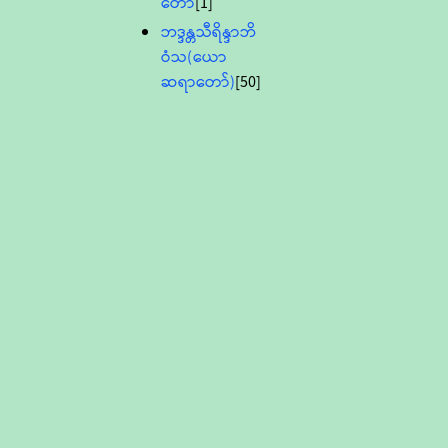
တော်
[1]
ဘဒ္ဒန္တသီရိန္ဒာဘိ
ဝံသ(ယော
ဆရာတော်)
[50]