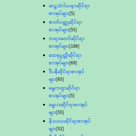
ဆဋ္ဌသံဂါယနာဆိုင်ရာ
စာအုပ်များ
[5]
ဇာတ်၀တ္ထုဆိုင်ရာ
စာအုပ်များ
[55]
တရားတော်ဆိုင်ရာ
စာအုပ်များ
[186]
ထေရုပ္ပတ္တိဆိုင်ရာ
စာအုပ်များ
[69]
ဒီပနီဆိုင်ရာစာအုပ်
များ
[65]
ဓမ္မကဗျာဆိုင်ရာ
စာအုပ်များ
[5]
ဓမ္မပဒဆိုင်ရာစာအုပ်
များ
[55]
နိဿယဆိုင်ရာစာအုပ်
များ
[52]