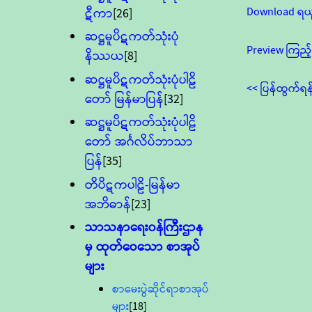
Download ရယ
ဋီကာ
[26]
ဆဋ္ဌမူပိဋကတ်သုံးပုံ
Preview ကြည့်
နိဿယ
[8]
ဆဋ္ဌမူပိဋကတ်သုံးပုံပါဠိ
<< ပြန်ထွက်ရန
တော် မြန်မာပြန်
[32]
ဆဋ္ဌမူပိဋကတ်သုံးပုံပါဠိ
တော် အင်္ဂလိပ်ဘာသာ
ပြန်
[35]
တိပိဋကပါဠိ-မြန်မာ
အဘိဓာန်
[23]
သာသနာရေး၀န်ကြီးဌာန
မှ ထုတ်ဝေသော စာအုပ်
များ
စာမေးပွဲဆိုင်ရာစာအုပ်
များ
[18]