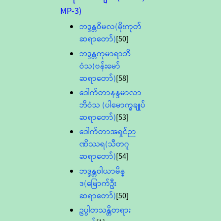
MP-3)
ဘဒ္ဒန္တဝိမလ(မိုးကုတ်
ဆရာတော်)
[50]
ဘဒ္ဒန္တကုမာရာဘိ
ဝံသ(ဗန်းမော်
ဆရာတော်)
[58]
ဒေါက်တာနန္ဒမာလာ
ဘိဝံသ (ပါမောက္ခချုပ်
ဆရာတော်)
[53]
ဒေါက်တာအရှင်ဉာ
ဏိဿရ(သီတဂူ
ဆရာတော်)
[54]
ဘဒ္ဒန္တဝါယာမိန္
ဒ(မြောက်ဦး
ဆရာတော်)
[50]
ဥပ္ပါတသန္တိတရား