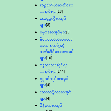
ဆဋ္ဌသံဂါယနာဆိုင်ရာ
စာအုပ်များ
[18]
ထေရုပ္ပတ္တိစာအုပ်
များ
[8]
ဓမ္မပဒစာအုပ်များ
[5]
နိုင်ငံတော်သံဃမဟာ
နာယကအဖွဲ့နှင့်
သက်ဆိုင်သောစာအုပ်
များ
[10]
ဗုဒ္ဓဘာသာဆိုင်ရာ
စာအုပ်များ
[144]
ဗုဒ္ဓဝင်ကျမ်းစာအုပ်
များ
[4]
ဘာသာဋီကာစာအုပ်
များ
[4]
ဝိနိစ္ဆယစာအုပ်