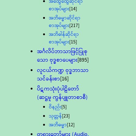
အထွေထွေဆိုင်ရာ
စာအုပ်များ
[14]
အဘိဓမ္မာဆိုင်ရာ
စာအုပ်များ
[217]
အဘိဓါန်ဆိုင်ရာ
စာအုပ်များ
[15]
အင်္ဂလိပ်ဘာသာဖြင့်ပြုစု
သော ဗုဒ္ဓစာပေများ
[895]
လူငယ်ကဏ္ဍ ဗုဒ္ဓဘာသာ
သင်ခန်းစာ
[16]
ပိဋကသုံးပုံပါဠိတော်
(ဆဋ္ဌမူ ကွန်ပျူတာစာစီ)
ဝိနည်း
[5]
သုတ္တန်
[23]
အဘိဓမ္မာ
[12]
တရားတော်များ (Audio,