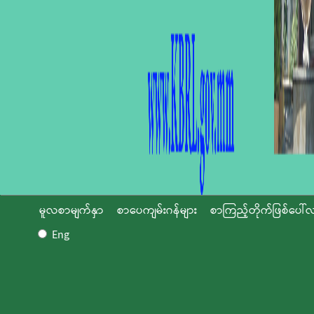
မူလစာမျက်နှာ
စာပေကျမ်းဂန်များ
စာကြည့်တိုက်ဖြစ်ပေါ်လ
Eng