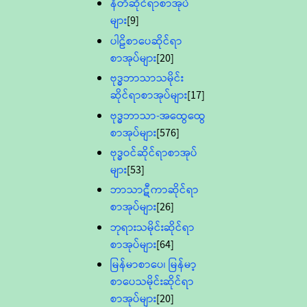
နီတိဆိုင်ရာစာအုပ်
များ
[9]
ပါဠိစာပေဆိုင်ရာ
စာအုပ်များ
[20]
ဗုဒ္ဓဘာသာသမိုင်း
ဆိုင်ရာစာအုပ်များ
[17]
ဗုဒ္ဓဘာသာ-အထွေထွေ
စာအုပ်များ
[576]
ဗုဒ္ဓဝင်ဆိုင်ရာစာအုပ်
များ
[53]
ဘာသာဋီကာဆိုင်ရာ
စာအုပ်များ
[26]
ဘုရားသမိုင်းဆိုင်ရာ
စာအုပ်များ
[64]
မြန်မာစာပေ၊ မြန်မာ့
စာပေသမိုင်းဆိုင်ရာ
စာအုပ်များ
[20]