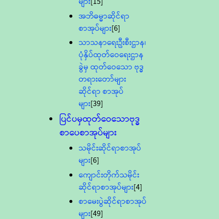
များ
[15]
အဘိဓမ္မာဆိုင်ရာ
စာအုပ်များ
[6]
သာသနာရေးဦးစီးဌာန၊
ပုံနှိပ်ထုတ်ဝေရေးဌာန
ခွဲမှ ထုတ်ဝေသော ဗုဒ္ဓ
တရားတော်များ
ဆိုင်ရာ စာအုပ်
များ
[39]
ပြင်ပမှထုတ်ဝေသောဗုဒ္ဓ
စာပေစာအုပ်များ
သမိုင်းဆိုင်ရာစာအုပ်
များ
[6]
ကျောင်းတိုက်သမိုင်း
ဆိုင်ရာစာအုပ်များ
[4]
စာမေးပွဲဆိုင်ရာစာအုပ်
များ
[49]