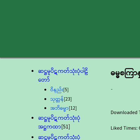
ဆဋ္ဌမူပိဋကတ်သုံးပုံပါဠိ
ဓမ္မစကြာနှ
တော်
-
ဝိနည်း
[5]
သုတ္တန်
[23]
အဘိဓမ္မာ
[12]
Downloaded 
ဆဋ္ဌမူပိဋကတ်သုံးပုံ
အဋ္ဌကထာ
[51]
Liked Times:
ဆဋ္ဌမူပိဋကတ်သုံးပုံ