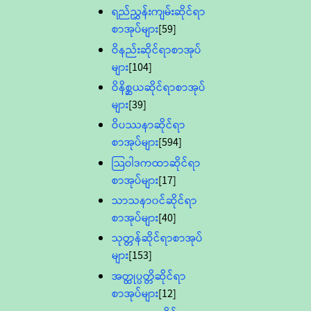
ရည်ညွှန်းကျမ်းဆိုင်ရာ
စာအုပ်များ
[59]
ဝိနည်းဆိုင်ရာစာအုပ်
များ
[104]
ဝိနိစ္ဆယဆိုင်ရာစာအုပ်
များ
[39]
ဝိပဿနာဆိုင်ရာ
စာအုပ်များ
[594]
သြဝါဒကထာဆိုင်ရာ
စာအုပ်များ
[17]
သာသနာ၀င်ဆိုင်ရာ
စာအုပ်များ
[40]
သုတ္တန်ဆိုင်ရာစာအုပ်
များ
[153]
အတ္ထုပ္ပတ္တိဆိုင်ရာ
စာအုပ်များ
[12]