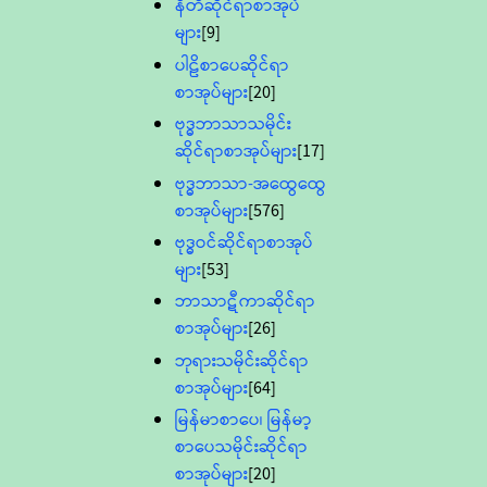
နီတိဆိုင်ရာစာအုပ်
များ
[9]
ပါဠိစာပေဆိုင်ရာ
စာအုပ်များ
[20]
ဗုဒ္ဓဘာသာသမိုင်း
ဆိုင်ရာစာအုပ်များ
[17]
ဗုဒ္ဓဘာသာ-အထွေထွေ
စာအုပ်များ
[576]
ဗုဒ္ဓဝင်ဆိုင်ရာစာအုပ်
များ
[53]
ဘာသာဋီကာဆိုင်ရာ
စာအုပ်များ
[26]
ဘုရားသမိုင်းဆိုင်ရာ
စာအုပ်များ
[64]
မြန်မာစာပေ၊ မြန်မာ့
စာပေသမိုင်းဆိုင်ရာ
စာအုပ်များ
[20]