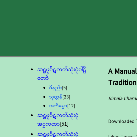
ဆဋ္ဌမူပိဋကတ်သုံးပုံပါဠိ
A Manual 
တော်
Tradition
ဝိနည်း
[5]
သုတ္တန်
[23]
Bimala Chara
အဘိဓမ္မာ
[12]
ဆဋ္ဌမူပိဋကတ်သုံးပုံ
Downloaded 
အဋ္ဌကထာ
[51]
ဆဋ္ဌမူပိဋကတ်သုံးပုံ
Liked Times: