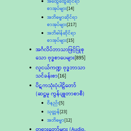
အထွေထွေဆိုင်ရာ
စာအုပ်များ
[14]
အဘိဓမ္မာဆိုင်ရာ
စာအုပ်များ
[217]
အဘိဓါန်ဆိုင်ရာ
စာအုပ်များ
[15]
အင်္ဂလိပ်ဘာသာဖြင့်ပြုစု
သော ဗုဒ္ဓစာပေများ
[895]
လူငယ်ကဏ္ဍ ဗုဒ္ဓဘာသာ
သင်ခန်းစာ
[16]
ပိဋကသုံးပုံပါဠိတော်
(ဆဋ္ဌမူ ကွန်ပျူတာစာစီ)
ဝိနည်း
[5]
သုတ္တန်
[23]
အဘိဓမ္မာ
[12]
တရားတော်များ (Audio,