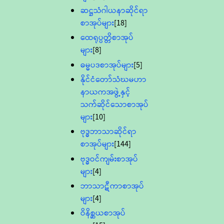
ဆဋ္ဌသံဂါယနာဆိုင်ရာ
စာအုပ်များ
[18]
ထေရုပ္ပတ္တိစာအုပ်
များ
[8]
ဓမ္မပဒစာအုပ်များ
[5]
နိုင်ငံတော်သံဃမဟာ
နာယကအဖွဲ့နှင့်
သက်ဆိုင်သောစာအုပ်
များ
[10]
ဗုဒ္ဓဘာသာဆိုင်ရာ
စာအုပ်များ
[144]
ဗုဒ္ဓဝင်ကျမ်းစာအုပ်
များ
[4]
ဘာသာဋီကာစာအုပ်
များ
[4]
ဝိနိစ္ဆယစာအုပ်