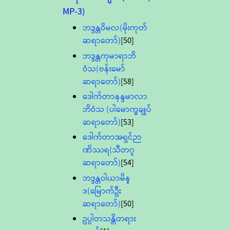
MP-3)
ဘဒ္ဒန္တဝိမလ(မိုးကုတ်
ဆရာတော်)
[50]
ဘဒ္ဒန္တကုမာရာဘိ
ဝံသ(ဗန်းမော်
ဆရာတော်)
[58]
ဒေါက်တာနန္ဒမာလာ
ဘိဝံသ (ပါမောက္ခချုပ်
ဆရာတော်)
[53]
ဒေါက်တာအရှင်ဉာ
ဏိဿရ(သီတဂူ
ဆရာတော်)
[54]
ဘဒ္ဒန္တဝါယာမိန္
ဒ(မြောက်ဦး
ဆရာတော်)
[50]
ဥပ္ပါတသန္တိတရား