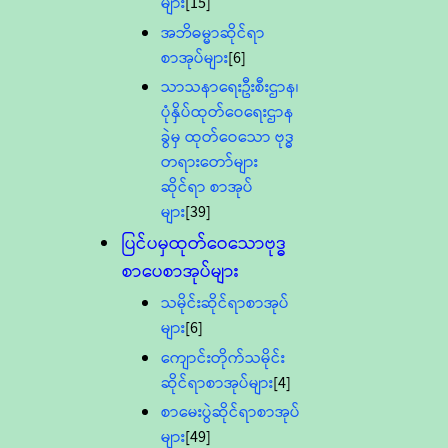
များ
[15]
အဘိဓမ္မာဆိုင်ရာ
စာအုပ်များ
[6]
သာသနာရေးဦးစီးဌာန၊
ပုံနှိပ်ထုတ်ဝေရေးဌာန
ခွဲမှ ထုတ်ဝေသော ဗုဒ္ဓ
တရားတော်များ
ဆိုင်ရာ စာအုပ်
များ
[39]
ပြင်ပမှထုတ်ဝေသောဗုဒ္ဓ
စာပေစာအုပ်များ
သမိုင်းဆိုင်ရာစာအုပ်
များ
[6]
ကျောင်းတိုက်သမိုင်း
ဆိုင်ရာစာအုပ်များ
[4]
စာမေးပွဲဆိုင်ရာစာအုပ်
များ
[49]