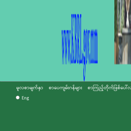
မူလစာမျက်နှာ
စာပေကျမ်းဂန်များ
စာကြည့်တိုက်ဖြစ်ပေါ်လ
Eng