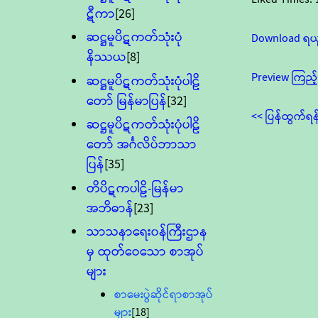
ဋီကာ
[26]
ဆဋ္ဌမူပိဋကတ်သုံးပုံ
Download ရယ
နိဿယ
[8]
Preview ကြည့်
ဆဋ္ဌမူပိဋကတ်သုံးပုံပါဠိ
တော် မြန်မာပြန်
[32]
<< ပြန်ထွက်ရန
ဆဋ္ဌမူပိဋကတ်သုံးပုံပါဠိ
တော် အင်္ဂလိပ်ဘာသာ
ပြန်
[35]
တိပိဋကပါဠိ-မြန်မာ
အဘိဓာန်
[23]
သာသနာရေး၀န်ကြီးဌာန
မှ ထုတ်ဝေသော စာအုပ်
များ
စာမေးပွဲဆိုင်ရာစာအုပ်
များ
[18]