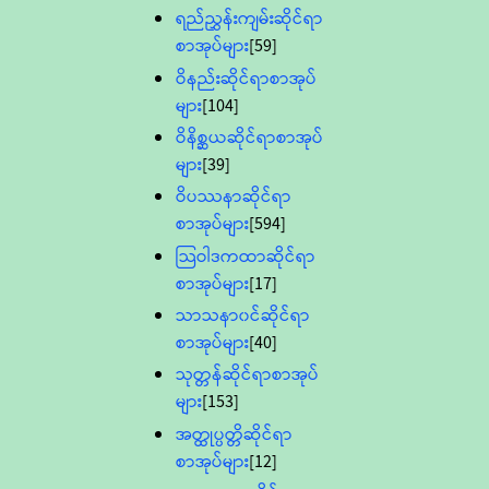
ရည်ညွှန်းကျမ်းဆိုင်ရာ
စာအုပ်များ
[59]
ဝိနည်းဆိုင်ရာစာအုပ်
များ
[104]
ဝိနိစ္ဆယဆိုင်ရာစာအုပ်
များ
[39]
ဝိပဿနာဆိုင်ရာ
စာအုပ်များ
[594]
သြဝါဒကထာဆိုင်ရာ
စာအုပ်များ
[17]
သာသနာ၀င်ဆိုင်ရာ
စာအုပ်များ
[40]
သုတ္တန်ဆိုင်ရာစာအုပ်
များ
[153]
အတ္ထုပ္ပတ္တိဆိုင်ရာ
စာအုပ်များ
[12]