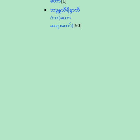
တော်
[1]
ဘဒ္ဒန္တသီရိန္ဒာဘိ
ဝံသ(ယော
ဆရာတော်)
[50]