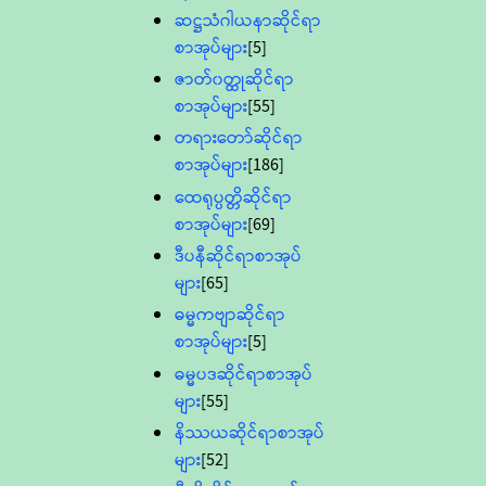
ဆဋ္ဌသံဂါယနာဆိုင်ရာ
စာအုပ်များ
[5]
ဇာတ်၀တ္ထုဆိုင်ရာ
စာအုပ်များ
[55]
တရားတော်ဆိုင်ရာ
စာအုပ်များ
[186]
ထေရုပ္ပတ္တိဆိုင်ရာ
စာအုပ်များ
[69]
ဒီပနီဆိုင်ရာစာအုပ်
များ
[65]
ဓမ္မကဗျာဆိုင်ရာ
စာအုပ်များ
[5]
ဓမ္မပဒဆိုင်ရာစာအုပ်
များ
[55]
နိဿယဆိုင်ရာစာအုပ်
များ
[52]