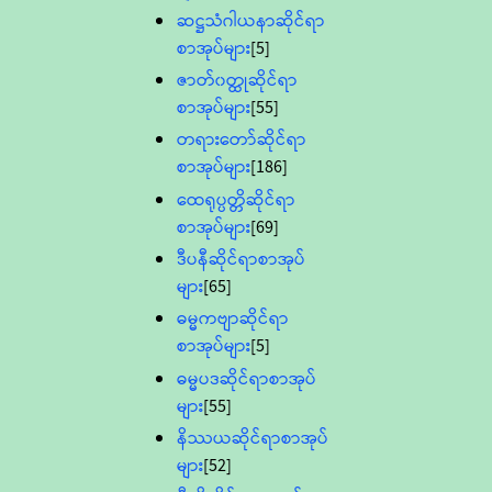
ဆဋ္ဌသံဂါယနာဆိုင်ရာ
စာအုပ်များ
[5]
ဇာတ်၀တ္ထုဆိုင်ရာ
စာအုပ်များ
[55]
တရားတော်ဆိုင်ရာ
စာအုပ်များ
[186]
ထေရုပ္ပတ္တိဆိုင်ရာ
စာအုပ်များ
[69]
ဒီပနီဆိုင်ရာစာအုပ်
များ
[65]
ဓမ္မကဗျာဆိုင်ရာ
စာအုပ်များ
[5]
ဓမ္မပဒဆိုင်ရာစာအုပ်
များ
[55]
နိဿယဆိုင်ရာစာအုပ်
များ
[52]