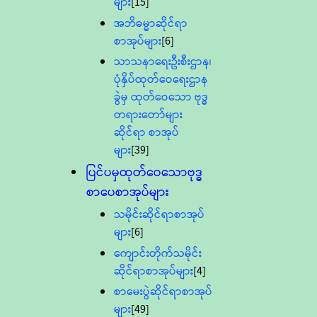
များ
[15]
အဘိဓမ္မာဆိုင်ရာ
စာအုပ်များ
[6]
သာသနာရေးဦးစီးဌာန၊
ပုံနှိပ်ထုတ်ဝေရေးဌာန
ခွဲမှ ထုတ်ဝေသော ဗုဒ္ဓ
တရားတော်များ
ဆိုင်ရာ စာအုပ်
များ
[39]
ပြင်ပမှထုတ်ဝေသောဗုဒ္ဓ
စာပေစာအုပ်များ
သမိုင်းဆိုင်ရာစာအုပ်
များ
[6]
ကျောင်းတိုက်သမိုင်း
ဆိုင်ရာစာအုပ်များ
[4]
စာမေးပွဲဆိုင်ရာစာအုပ်
များ
[49]