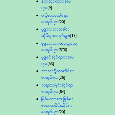
နီတိဆိုင်ရာစာအုပ်
များ
[9]
ပါဠိစာပေဆိုင်ရာ
စာအုပ်များ
[20]
ဗုဒ္ဓဘာသာသမိုင်း
ဆိုင်ရာစာအုပ်များ
[17]
ဗုဒ္ဓဘာသာ-အထွေထွေ
စာအုပ်များ
[576]
ဗုဒ္ဓဝင်ဆိုင်ရာစာအုပ်
များ
[53]
ဘာသာဋီကာဆိုင်ရာ
စာအုပ်များ
[26]
ဘုရားသမိုင်းဆိုင်ရာ
စာအုပ်များ
[64]
မြန်မာစာပေ၊ မြန်မာ့
စာပေသမိုင်းဆိုင်ရာ
စာအုပ်များ
[20]