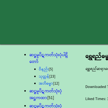
ဆဋ္ဌမူပိဋကတ်သုံးပုံပါဠိ
ရွှေရည်ဓ
တော်
ရွှေစည်ဆရာ
ဝိနည်း
[5]
သုတ္တန်
[23]
အဘိဓမ္မာ
[12]
Downloaded 
ဆဋ္ဌမူပိဋကတ်သုံးပုံ
အဋ္ဌကထာ
[51]
Liked Times:
ဆဋ္ဌမူပိဋကတ်သုံးပုံ