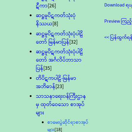
Download ရယ
ဋီကာ
[26]
ဆဋ္ဌမူပိဋကတ်သုံးပုံ
Preview ကြည့်
နိဿယ
[8]
ဆဋ္ဌမူပိဋကတ်သုံးပုံပါဠိ
<< ပြန်ထွက်ရန
တော် မြန်မာပြန်
[32]
ဆဋ္ဌမူပိဋကတ်သုံးပုံပါဠိ
တော် အင်္ဂလိပ်ဘာသာ
ပြန်
[35]
တိပိဋကပါဠိ-မြန်မာ
အဘိဓာန်
[23]
သာသနာရေး၀န်ကြီးဌာန
မှ ထုတ်ဝေသော စာအုပ်
များ
စာမေးပွဲဆိုင်ရာစာအုပ်
များ
[18]