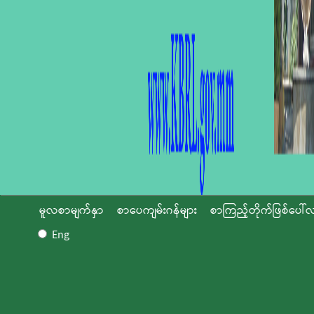
မူလစာမျက်နှာ
စာပေကျမ်းဂန်များ
စာကြည့်တိုက်ဖြစ်ပေါ်လ
Eng