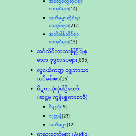
အထွေထွေဆိုင်ရာ
စာအုပ်များ
[14]
အဘိဓမ္မာဆိုင်ရာ
စာအုပ်များ
[217]
အဘိဓါန်ဆိုင်ရာ
စာအုပ်များ
[15]
အင်္ဂလိပ်ဘာသာဖြင့်ပြုစု
သော ဗုဒ္ဓစာပေများ
[895]
လူငယ်ကဏ္ဍ ဗုဒ္ဓဘာသာ
သင်ခန်းစာ
[16]
ပိဋကသုံးပုံပါဠိတော်
(ဆဋ္ဌမူ ကွန်ပျူတာစာစီ)
ဝိနည်း
[5]
သုတ္တန်
[23]
အဘိဓမ္မာ
[12]
တရားတော်များ (Audio,