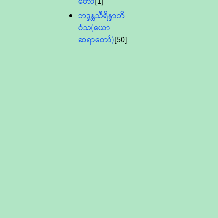
တော်
[1]
ဘဒ္ဒန္တသီရိန္ဒာဘိ
ဝံသ(ယော
ဆရာတော်)
[50]