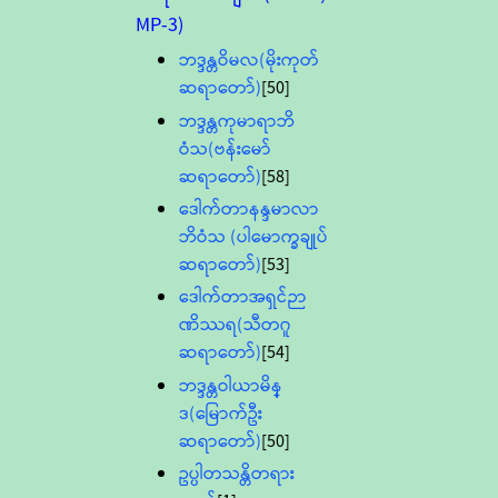
MP-3)
ဘဒ္ဒန္တဝိမလ(မိုးကုတ်
ဆရာတော်)
[50]
ဘဒ္ဒန္တကုမာရာဘိ
ဝံသ(ဗန်းမော်
ဆရာတော်)
[58]
ဒေါက်တာနန္ဒမာလာ
ဘိဝံသ (ပါမောက္ခချုပ်
ဆရာတော်)
[53]
ဒေါက်တာအရှင်ဉာ
ဏိဿရ(သီတဂူ
ဆရာတော်)
[54]
ဘဒ္ဒန္တဝါယာမိန္
ဒ(မြောက်ဦး
ဆရာတော်)
[50]
ဥပ္ပါတသန္တိတရား