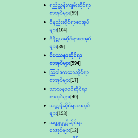
ရည်ညွှန်းကျမ်းဆိုင်ရာ
စာအုပ်များ
[59]
ဝိနည်းဆိုင်ရာစာအုပ်
များ
[104]
ဝိနိစ္ဆယဆိုင်ရာစာအုပ်
များ
[39]
ဝိပဿနာဆိုင်ရာ
စာအုပ်များ
[594]
သြဝါဒကထာဆိုင်ရာ
စာအုပ်များ
[17]
သာသနာ၀င်ဆိုင်ရာ
စာအုပ်များ
[40]
သုတ္တန်ဆိုင်ရာစာအုပ်
များ
[153]
အတ္ထုပ္ပတ္တိဆိုင်ရာ
စာအုပ်များ
[12]