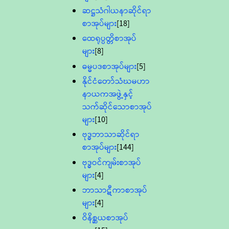
ဆဋ္ဌသံဂါယနာဆိုင်ရာ
စာအုပ်များ
[18]
ထေရုပ္ပတ္တိစာအုပ်
များ
[8]
ဓမ္မပဒစာအုပ်များ
[5]
နိုင်ငံတော်သံဃမဟာ
နာယကအဖွဲ့နှင့်
သက်ဆိုင်သောစာအုပ်
များ
[10]
ဗုဒ္ဓဘာသာဆိုင်ရာ
စာအုပ်များ
[144]
ဗုဒ္ဓဝင်ကျမ်းစာအုပ်
များ
[4]
ဘာသာဋီကာစာအုပ်
များ
[4]
ဝိနိစ္ဆယစာအုပ်