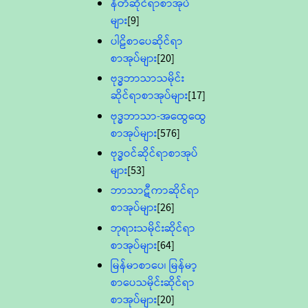
နီတိဆိုင်ရာစာအုပ်
များ
[9]
ပါဠိစာပေဆိုင်ရာ
စာအုပ်များ
[20]
ဗုဒ္ဓဘာသာသမိုင်း
ဆိုင်ရာစာအုပ်များ
[17]
ဗုဒ္ဓဘာသာ-အထွေထွေ
စာအုပ်များ
[576]
ဗုဒ္ဓဝင်ဆိုင်ရာစာအုပ်
များ
[53]
ဘာသာဋီကာဆိုင်ရာ
စာအုပ်များ
[26]
ဘုရားသမိုင်းဆိုင်ရာ
စာအုပ်များ
[64]
မြန်မာစာပေ၊ မြန်မာ့
စာပေသမိုင်းဆိုင်ရာ
စာအုပ်များ
[20]