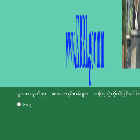
မူလစာမျက်နှာ
စာပေကျမ်းဂန်များ
စာကြည့်တိုက်ဖြစ်ပေါ်လ
Eng