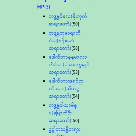
MP-3)
ဘဒ္ဒန္တဝိမလ(မိုးကုတ်
ဆရာတော်)
[50]
ဘဒ္ဒန္တကုမာရာဘိ
ဝံသ(ဗန်းမော်
ဆရာတော်)
[58]
ဒေါက်တာနန္ဒမာလာ
ဘိဝံသ (ပါမောက္ခချုပ်
ဆရာတော်)
[53]
ဒေါက်တာအရှင်ဉာ
ဏိဿရ(သီတဂူ
ဆရာတော်)
[54]
ဘဒ္ဒန္တဝါယာမိန္
ဒ(မြောက်ဦး
ဆရာတော်)
[50]
ဥပ္ပါတသန္တိတရား