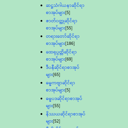
ဆဋ္ဌသံဂါယနာဆိုင်ရာ
စာအုပ်များ
[5]
ဇာတ်၀တ္ထုဆိုင်ရာ
စာအုပ်များ
[55]
တရားတော်ဆိုင်ရာ
စာအုပ်များ
[186]
ထေရုပ္ပတ္တိဆိုင်ရာ
စာအုပ်များ
[69]
ဒီပနီဆိုင်ရာစာအုပ်
များ
[65]
ဓမ္မကဗျာဆိုင်ရာ
စာအုပ်များ
[5]
ဓမ္မပဒဆိုင်ရာစာအုပ်
များ
[55]
နိဿယဆိုင်ရာစာအုပ်
များ
[52]