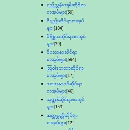
ရည်ညွှန်းကျမ်းဆိုင်ရာ
စာအုပ်များ
[59]
ဝိနည်းဆိုင်ရာစာအုပ်
များ
[104]
ဝိနိစ္ဆယဆိုင်ရာစာအုပ်
များ
[39]
ဝိပဿနာဆိုင်ရာ
စာအုပ်များ
[594]
သြဝါဒကထာဆိုင်ရာ
စာအုပ်များ
[17]
သာသနာ၀င်ဆိုင်ရာ
စာအုပ်များ
[40]
သုတ္တန်ဆိုင်ရာစာအုပ်
များ
[153]
အတ္ထုပ္ပတ္တိဆိုင်ရာ
စာအုပ်များ
[12]