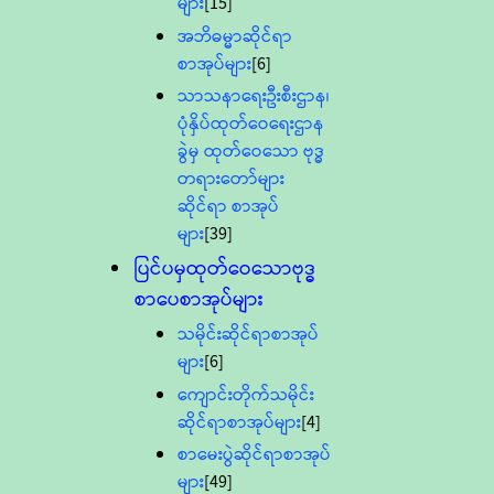
များ
[15]
အဘိဓမ္မာဆိုင်ရာ
စာအုပ်များ
[6]
သာသနာရေးဦးစီးဌာန၊
ပုံနှိပ်ထုတ်ဝေရေးဌာန
ခွဲမှ ထုတ်ဝေသော ဗုဒ္ဓ
တရားတော်များ
ဆိုင်ရာ စာအုပ်
များ
[39]
ပြင်ပမှထုတ်ဝေသောဗုဒ္ဓ
စာပေစာအုပ်များ
သမိုင်းဆိုင်ရာစာအုပ်
များ
[6]
ကျောင်းတိုက်သမိုင်း
ဆိုင်ရာစာအုပ်များ
[4]
စာမေးပွဲဆိုင်ရာစာအုပ်
များ
[49]