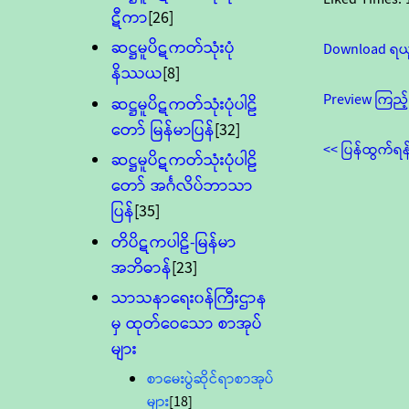
ဋီကာ
[26]
ဆဋ္ဌမူပိဋကတ်သုံးပုံ
Download ရယ
နိဿယ
[8]
Preview ကြည့်
ဆဋ္ဌမူပိဋကတ်သုံးပုံပါဠိ
တော် မြန်မာပြန်
[32]
<< ပြန်ထွက်ရန
ဆဋ္ဌမူပိဋကတ်သုံးပုံပါဠိ
တော် အင်္ဂလိပ်ဘာသာ
ပြန်
[35]
တိပိဋကပါဠိ-မြန်မာ
အဘိဓာန်
[23]
သာသနာရေး၀န်ကြီးဌာန
မှ ထုတ်ဝေသော စာအုပ်
များ
စာမေးပွဲဆိုင်ရာစာအုပ်
များ
[18]