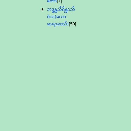
တော်
[1]
ဘဒ္ဒန္တသီရိန္ဒာဘိ
ဝံသ(ယော
ဆရာတော်)
[50]