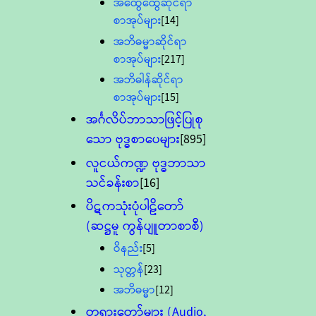
အထွေထွေဆိုင်ရာ
စာအုပ်များ
[14]
အဘိဓမ္မာဆိုင်ရာ
စာအုပ်များ
[217]
အဘိဓါန်ဆိုင်ရာ
စာအုပ်များ
[15]
အင်္ဂလိပ်ဘာသာဖြင့်ပြုစု
သော ဗုဒ္ဓစာပေများ
[895]
လူငယ်ကဏ္ဍ ဗုဒ္ဓဘာသာ
သင်ခန်းစာ
[16]
ပိဋကသုံးပုံပါဠိတော်
(ဆဋ္ဌမူ ကွန်ပျူတာစာစီ)
ဝိနည်း
[5]
သုတ္တန်
[23]
အဘိဓမ္မာ
[12]
တရားတော်များ (Audio,