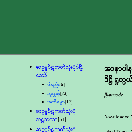
ဆဋ္ဌမူပိဋကတ်သုံးပုံပါဠိ
အာနာပါန
တော်
ဒိဌိ ရှုဘွယ
ဝိနည်း
[5]
သုတ္တန်
[23]
ဦးကောင်း
အဘိဓမ္မာ
[12]
ဆဋ္ဌမူပိဋကတ်သုံးပုံ
Downloaded 
အဋ္ဌကထာ
[51]
ဆဋ္ဌမူပိဋကတ်သုံးပုံ
Liked Times: