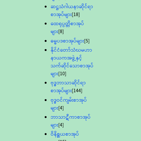
ဆဋ္ဌသံဂါယနာဆိုင်ရာ
စာအုပ်များ
[18]
ထေရုပ္ပတ္တိစာအုပ်
များ
[8]
ဓမ္မပဒစာအုပ်များ
[5]
နိုင်ငံတော်သံဃမဟာ
နာယကအဖွဲ့နှင့်
သက်ဆိုင်သောစာအုပ်
များ
[10]
ဗုဒ္ဓဘာသာဆိုင်ရာ
စာအုပ်များ
[144]
ဗုဒ္ဓဝင်ကျမ်းစာအုပ်
များ
[4]
ဘာသာဋီကာစာအုပ်
များ
[4]
ဝိနိစ္ဆယစာအုပ်