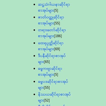
ဆဋ္ဌသံဂါယနာဆိုင်ရာ
စာအုပ်များ
[5]
ဇာတ်၀တ္ထုဆိုင်ရာ
စာအုပ်များ
[55]
တရားတော်ဆိုင်ရာ
စာအုပ်များ
[186]
ထေရုပ္ပတ္တိဆိုင်ရာ
စာအုပ်များ
[69]
ဒီပနီဆိုင်ရာစာအုပ်
များ
[65]
ဓမ္မကဗျာဆိုင်ရာ
စာအုပ်များ
[5]
ဓမ္မပဒဆိုင်ရာစာအုပ်
များ
[55]
နိဿယဆိုင်ရာစာအုပ်
များ
[52]