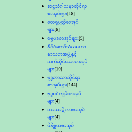
ဆဋ္ဌသံဂါယနာဆိုင်ရာ
စာအုပ်များ
[18]
ထေရုပ္ပတ္တိစာအုပ်
များ
[8]
ဓမ္မပဒစာအုပ်များ
[5]
နိုင်ငံတော်သံဃမဟာ
နာယကအဖွဲ့နှင့်
သက်ဆိုင်သောစာအုပ်
များ
[10]
ဗုဒ္ဓဘာသာဆိုင်ရာ
စာအုပ်များ
[144]
ဗုဒ္ဓဝင်ကျမ်းစာအုပ်
များ
[4]
ဘာသာဋီကာစာအုပ်
များ
[4]
ဝိနိစ္ဆယစာအုပ်