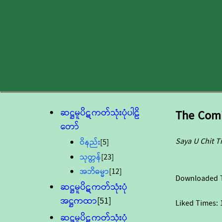
ဆဋ္ဌမူပိဋကတ်သုံးပုံပါဠိ
The Comi
တော်
Saya U Chit T
ဝိနည်း
[5]
သုတ္တန်
[23]
အဘိဓမ္မာ
[12]
Downloaded 
ဆဋ္ဌမူပိဋကတ်သုံးပုံ
အဋ္ဌကထာ
[51]
Liked Times:
ဆဋ္ဌမူပိဋကတ်သုံးပုံ