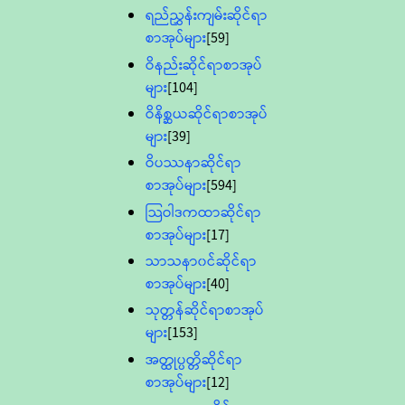
ရည်ညွှန်းကျမ်းဆိုင်ရာ
စာအုပ်များ
[59]
ဝိနည်းဆိုင်ရာစာအုပ်
များ
[104]
ဝိနိစ္ဆယဆိုင်ရာစာအုပ်
များ
[39]
ဝိပဿနာဆိုင်ရာ
စာအုပ်များ
[594]
သြဝါဒကထာဆိုင်ရာ
စာအုပ်များ
[17]
သာသနာ၀င်ဆိုင်ရာ
စာအုပ်များ
[40]
သုတ္တန်ဆိုင်ရာစာအုပ်
များ
[153]
အတ္ထုပ္ပတ္တိဆိုင်ရာ
စာအုပ်များ
[12]