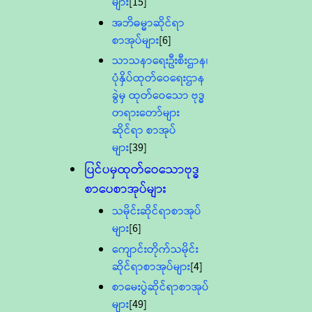
များ
[15]
အဘိဓမ္မာဆိုင်ရာ
စာအုပ်များ
[6]
သာသနာရေးဦးစီးဌာန၊
ပုံနှိပ်ထုတ်ဝေရေးဌာန
ခွဲမှ ထုတ်ဝေသော ဗုဒ္ဓ
တရားတော်များ
ဆိုင်ရာ စာအုပ်
များ
[39]
ပြင်ပမှထုတ်ဝေသောဗုဒ္ဓ
စာပေစာအုပ်များ
သမိုင်းဆိုင်ရာစာအုပ်
များ
[6]
ကျောင်းတိုက်သမိုင်း
ဆိုင်ရာစာအုပ်များ
[4]
စာမေးပွဲဆိုင်ရာစာအုပ်
များ
[49]