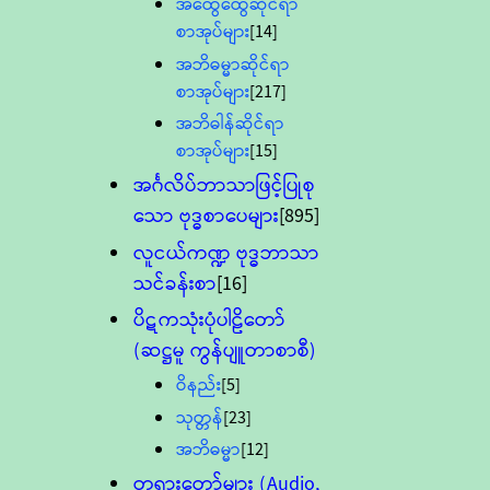
အထွေထွေဆိုင်ရာ
စာအုပ်များ
[14]
အဘိဓမ္မာဆိုင်ရာ
စာအုပ်များ
[217]
အဘိဓါန်ဆိုင်ရာ
စာအုပ်များ
[15]
အင်္ဂလိပ်ဘာသာဖြင့်ပြုစု
သော ဗုဒ္ဓစာပေများ
[895]
လူငယ်ကဏ္ဍ ဗုဒ္ဓဘာသာ
သင်ခန်းစာ
[16]
ပိဋကသုံးပုံပါဠိတော်
(ဆဋ္ဌမူ ကွန်ပျူတာစာစီ)
ဝိနည်း
[5]
သုတ္တန်
[23]
အဘိဓမ္မာ
[12]
တရားတော်များ (Audio,