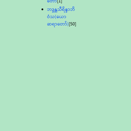
တော်
[1]
ဘဒ္ဒန္တသီရိန္ဒာဘိ
ဝံသ(ယော
ဆရာတော်)
[50]