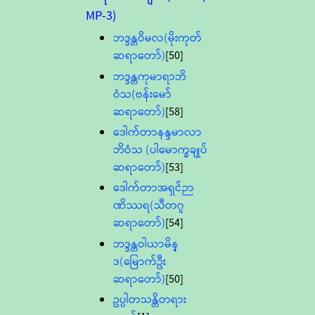
MP-3)
ဘဒ္ဒန္တဝိမလ(မိုးကုတ်
ဆရာတော်)
[50]
ဘဒ္ဒန္တကုမာရာဘိ
ဝံသ(ဗန်းမော်
ဆရာတော်)
[58]
ဒေါက်တာနန္ဒမာလာ
ဘိဝံသ (ပါမောက္ခချုပ်
ဆရာတော်)
[53]
ဒေါက်တာအရှင်ဉာ
ဏိဿရ(သီတဂူ
ဆရာတော်)
[54]
ဘဒ္ဒန္တဝါယာမိန္
ဒ(မြောက်ဦး
ဆရာတော်)
[50]
ဥပ္ပါတသန္တိတရား