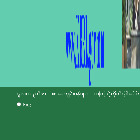
မူလစာမျက်နှာ
စာပေကျမ်းဂန်များ
စာကြည့်တိုက်ဖြစ်ပေါ်လ
Eng