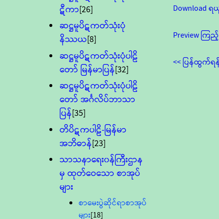
Download ရယ
ဋီကာ
[26]
ဆဋ္ဌမူပိဋကတ်သုံးပုံ
Preview ကြည့်
နိဿယ
[8]
ဆဋ္ဌမူပိဋကတ်သုံးပုံပါဠိ
<< ပြန်ထွက်ရန
တော် မြန်မာပြန်
[32]
ဆဋ္ဌမူပိဋကတ်သုံးပုံပါဠိ
တော် အင်္ဂလိပ်ဘာသာ
ပြန်
[35]
တိပိဋကပါဠိ-မြန်မာ
အဘိဓာန်
[23]
သာသနာရေး၀န်ကြီးဌာန
မှ ထုတ်ဝေသော စာအုပ်
များ
စာမေးပွဲဆိုင်ရာစာအုပ်
များ
[18]