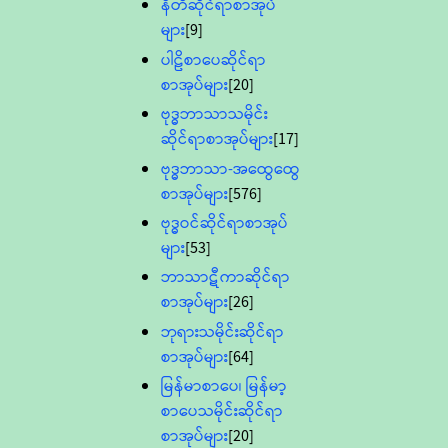
နီတိဆိုင်ရာစာအုပ်
များ
[9]
ပါဠိစာပေဆိုင်ရာ
စာအုပ်များ
[20]
ဗုဒ္ဓဘာသာသမိုင်း
ဆိုင်ရာစာအုပ်များ
[17]
ဗုဒ္ဓဘာသာ-အထွေထွေ
စာအုပ်များ
[576]
ဗုဒ္ဓဝင်ဆိုင်ရာစာအုပ်
များ
[53]
ဘာသာဋီကာဆိုင်ရာ
စာအုပ်များ
[26]
ဘုရားသမိုင်းဆိုင်ရာ
စာအုပ်များ
[64]
မြန်မာစာပေ၊ မြန်မာ့
စာပေသမိုင်းဆိုင်ရာ
စာအုပ်များ
[20]