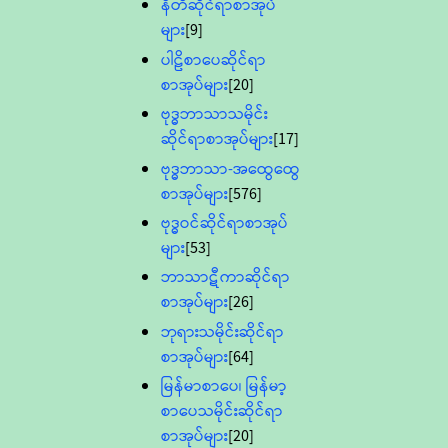
နီတိဆိုင်ရာစာအုပ်
များ
[9]
ပါဠိစာပေဆိုင်ရာ
စာအုပ်များ
[20]
ဗုဒ္ဓဘာသာသမိုင်း
ဆိုင်ရာစာအုပ်များ
[17]
ဗုဒ္ဓဘာသာ-အထွေထွေ
စာအုပ်များ
[576]
ဗုဒ္ဓဝင်ဆိုင်ရာစာအုပ်
များ
[53]
ဘာသာဋီကာဆိုင်ရာ
စာအုပ်များ
[26]
ဘုရားသမိုင်းဆိုင်ရာ
စာအုပ်များ
[64]
မြန်မာစာပေ၊ မြန်မာ့
စာပေသမိုင်းဆိုင်ရာ
စာအုပ်များ
[20]