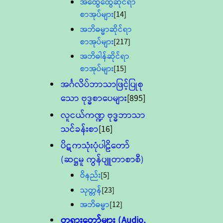
အထွေထွေဆိုင်ရာ
စာအုပ်များ
[14]
အဘိဓမ္မာဆိုင်ရာ
စာအုပ်များ
[217]
အဘိဓါန်ဆိုင်ရာ
စာအုပ်များ
[15]
အင်္ဂလိပ်ဘာသာဖြင့်ပြုစု
သော ဗုဒ္ဓစာပေများ
[895]
လူငယ်ကဏ္ဍ ဗုဒ္ဓဘာသာ
သင်ခန်းစာ
[16]
ပိဋကသုံးပုံပါဠိတော်
(ဆဋ္ဌမူ ကွန်ပျူတာစာစီ)
ဝိနည်း
[5]
သုတ္တန်
[23]
အဘိဓမ္မာ
[12]
တရားတော်များ (Audio,