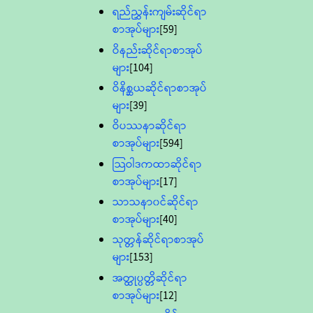
ရည်ညွှန်းကျမ်းဆိုင်ရာ
စာအုပ်များ
[59]
ဝိနည်းဆိုင်ရာစာအုပ်
များ
[104]
ဝိနိစ္ဆယဆိုင်ရာစာအုပ်
များ
[39]
ဝိပဿနာဆိုင်ရာ
စာအုပ်များ
[594]
သြဝါဒကထာဆိုင်ရာ
စာအုပ်များ
[17]
သာသနာ၀င်ဆိုင်ရာ
စာအုပ်များ
[40]
သုတ္တန်ဆိုင်ရာစာအုပ်
များ
[153]
အတ္ထုပ္ပတ္တိဆိုင်ရာ
စာအုပ်များ
[12]