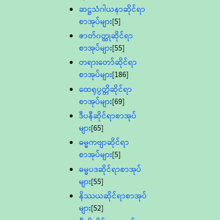
ဆဋ္ဌသံဂါယနာဆိုင်ရာ
စာအုပ်များ
[5]
ဇာတ်၀တ္ထုဆိုင်ရာ
စာအုပ်များ
[55]
တရားတော်ဆိုင်ရာ
စာအုပ်များ
[186]
ထေရုပ္ပတ္တိဆိုင်ရာ
စာအုပ်များ
[69]
ဒီပနီဆိုင်ရာစာအုပ်
များ
[65]
ဓမ္မကဗျာဆိုင်ရာ
စာအုပ်များ
[5]
ဓမ္မပဒဆိုင်ရာစာအုပ်
များ
[55]
နိဿယဆိုင်ရာစာအုပ်
များ
[52]