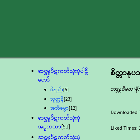
ဆဋ္ဌမူပိဋကတ်သုံးပုံပါဠိ
စိတ္တာနုပ
တော်
ဘဒ္ဒန္တဝိမလ(မ
ဝိနည်း
[5]
သုတ္တန်
[23]
အဘိဓမ္မာ
[12]
Downloaded 
ဆဋ္ဌမူပိဋကတ်သုံးပုံ
အဋ္ဌကထာ
[51]
Liked Times:
ဆဋ္ဌမူပိဋကတ်သုံးပုံ