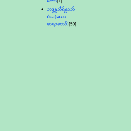
တော်
[1]
ဘဒ္ဒန္တသီရိန္ဒာဘိ
ဝံသ(ယော
ဆရာတော်)
[50]