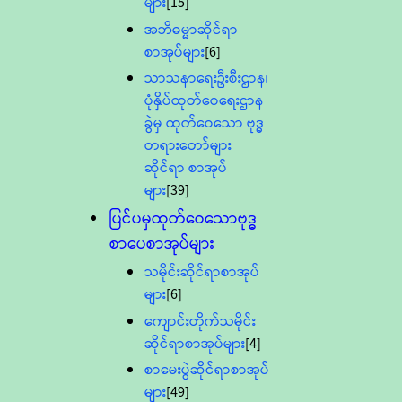
များ
[15]
အဘိဓမ္မာဆိုင်ရာ
စာအုပ်များ
[6]
သာသနာရေးဦးစီးဌာန၊
ပုံနှိပ်ထုတ်ဝေရေးဌာန
ခွဲမှ ထုတ်ဝေသော ဗုဒ္ဓ
တရားတော်များ
ဆိုင်ရာ စာအုပ်
များ
[39]
ပြင်ပမှထုတ်ဝေသောဗုဒ္ဓ
စာပေစာအုပ်များ
သမိုင်းဆိုင်ရာစာအုပ်
များ
[6]
ကျောင်းတိုက်သမိုင်း
ဆိုင်ရာစာအုပ်များ
[4]
စာမေးပွဲဆိုင်ရာစာအုပ်
များ
[49]