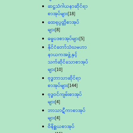
ဆဋ္ဌသံဂါယနာဆိုင်ရာ
စာအုပ်များ
[18]
ထေရုပ္ပတ္တိစာအုပ်
များ
[8]
ဓမ္မပဒစာအုပ်များ
[5]
နိုင်ငံတော်သံဃမဟာ
နာယကအဖွဲ့နှင့်
သက်ဆိုင်သောစာအုပ်
များ
[10]
ဗုဒ္ဓဘာသာဆိုင်ရာ
စာအုပ်များ
[144]
ဗုဒ္ဓဝင်ကျမ်းစာအုပ်
များ
[4]
ဘာသာဋီကာစာအုပ်
များ
[4]
ဝိနိစ္ဆယစာအုပ်