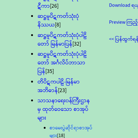
Download ရယ
ဋီကာ
[26]
ဆဋ္ဌမူပိဋကတ်သုံးပုံ
Preview ကြည့်
နိဿယ
[8]
ဆဋ္ဌမူပိဋကတ်သုံးပုံပါဠိ
<< ပြန်ထွက်ရန
တော် မြန်မာပြန်
[32]
ဆဋ္ဌမူပိဋကတ်သုံးပုံပါဠိ
တော် အင်္ဂလိပ်ဘာသာ
ပြန်
[35]
တိပိဋကပါဠိ-မြန်မာ
အဘိဓာန်
[23]
သာသနာရေး၀န်ကြီးဌာန
မှ ထုတ်ဝေသော စာအုပ်
များ
စာမေးပွဲဆိုင်ရာစာအုပ်
များ
[18]