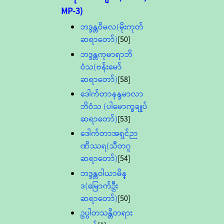
MP-3)
ဘဒ္ဒန္တဝိမလ(မိုးကုတ်
ဆရာတော်)
[50]
ဘဒ္ဒန္တကုမာရာဘိ
ဝံသ(ဗန်းမော်
ဆရာတော်)
[58]
ဒေါက်တာနန္ဒမာလာ
ဘိဝံသ (ပါမောက္ခချုပ်
ဆရာတော်)
[53]
ဒေါက်တာအရှင်ဉာ
ဏိဿရ(သီတဂူ
ဆရာတော်)
[54]
ဘဒ္ဒန္တဝါယာမိန္
ဒ(မြောက်ဦး
ဆရာတော်)
[50]
ဥပ္ပါတသန္တိတရား