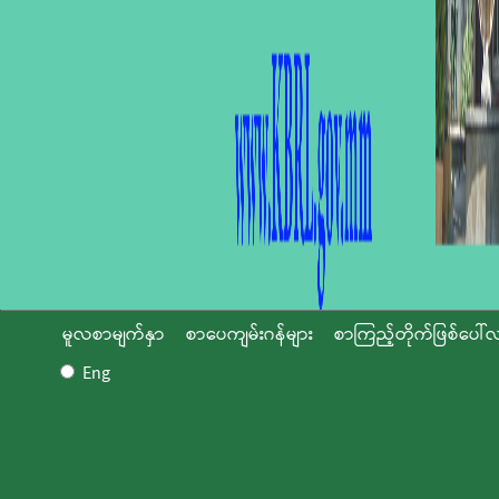
မူလစာမျက်နှာ
စာပေကျမ်းဂန်များ
စာကြည့်တိုက်ဖြစ်ပေါ်လ
Eng