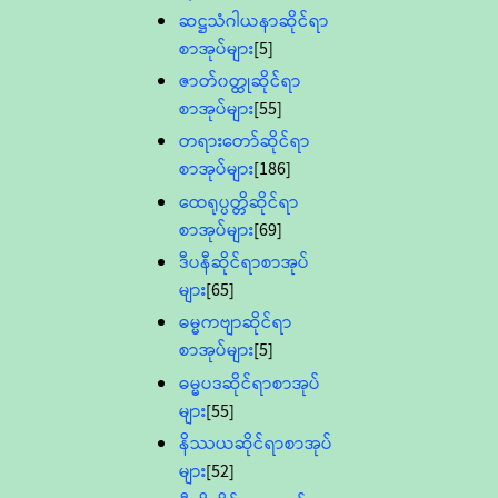
ဆဋ္ဌသံဂါယနာဆိုင်ရာ
စာအုပ်များ
[5]
ဇာတ်၀တ္ထုဆိုင်ရာ
စာအုပ်များ
[55]
တရားတော်ဆိုင်ရာ
စာအုပ်များ
[186]
ထေရုပ္ပတ္တိဆိုင်ရာ
စာအုပ်များ
[69]
ဒီပနီဆိုင်ရာစာအုပ်
များ
[65]
ဓမ္မကဗျာဆိုင်ရာ
စာအုပ်များ
[5]
ဓမ္မပဒဆိုင်ရာစာအုပ်
များ
[55]
နိဿယဆိုင်ရာစာအုပ်
များ
[52]