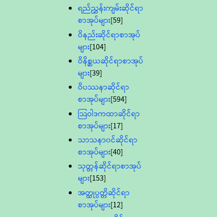
ရည်ညွှန်းကျမ်းဆိုင်ရာ
စာအုပ်များ
[59]
ဝိနည်းဆိုင်ရာစာအုပ်
များ
[104]
ဝိနိစ္ဆယဆိုင်ရာစာအုပ်
များ
[39]
ဝိပဿနာဆိုင်ရာ
စာအုပ်များ
[594]
သြဝါဒကထာဆိုင်ရာ
စာအုပ်များ
[17]
သာသနာ၀င်ဆိုင်ရာ
စာအုပ်များ
[40]
သုတ္တန်ဆိုင်ရာစာအုပ်
များ
[153]
အတ္ထုပ္ပတ္တိဆိုင်ရာ
စာအုပ်များ
[12]