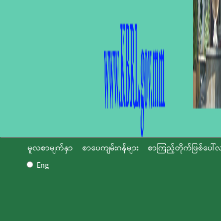
မူလစာမျက်နှာ
စာပေကျမ်းဂန်များ
စာကြည့်တိုက်ဖြစ်ပေါ်လ
Eng