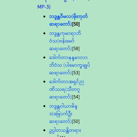
MP-3)
ဘဒ္ဒန္တဝိမလ(မိုးကုတ်
ဆရာတော်)
[50]
ဘဒ္ဒန္တကုမာရာဘိ
ဝံသ(ဗန်းမော်
ဆရာတော်)
[58]
ဒေါက်တာနန္ဒမာလာ
ဘိဝံသ (ပါမောက္ခချုပ်
ဆရာတော်)
[53]
ဒေါက်တာအရှင်ဉာ
ဏိဿရ(သီတဂူ
ဆရာတော်)
[54]
ဘဒ္ဒန္တဝါယာမိန္
ဒ(မြောက်ဦး
ဆရာတော်)
[50]
ဥပ္ပါတသန္တိတရား