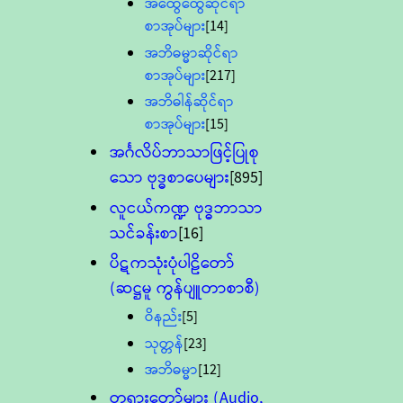
အထွေထွေဆိုင်ရာ
စာအုပ်များ
[14]
အဘိဓမ္မာဆိုင်ရာ
စာအုပ်များ
[217]
အဘိဓါန်ဆိုင်ရာ
စာအုပ်များ
[15]
အင်္ဂလိပ်ဘာသာဖြင့်ပြုစု
သော ဗုဒ္ဓစာပေများ
[895]
လူငယ်ကဏ္ဍ ဗုဒ္ဓဘာသာ
သင်ခန်းစာ
[16]
ပိဋကသုံးပုံပါဠိတော်
(ဆဋ္ဌမူ ကွန်ပျူတာစာစီ)
ဝိနည်း
[5]
သုတ္တန်
[23]
အဘိဓမ္မာ
[12]
တရားတော်များ (Audio,