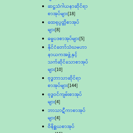
ဆဋ္ဌသံဂါယနာဆိုင်ရာ
စာအုပ်များ
[18]
ထေရုပ္ပတ္တိစာအုပ်
များ
[8]
ဓမ္မပဒစာအုပ်များ
[5]
နိုင်ငံတော်သံဃမဟာ
နာယကအဖွဲ့နှင့်
သက်ဆိုင်သောစာအုပ်
များ
[10]
ဗုဒ္ဓဘာသာဆိုင်ရာ
စာအုပ်များ
[144]
ဗုဒ္ဓဝင်ကျမ်းစာအုပ်
များ
[4]
ဘာသာဋီကာစာအုပ်
များ
[4]
ဝိနိစ္ဆယစာအုပ်