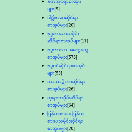
နီတိဆိုင်ရာစာအုပ်
များ
[9]
ပါဠိစာပေဆိုင်ရာ
စာအုပ်များ
[20]
ဗုဒ္ဓဘာသာသမိုင်း
ဆိုင်ရာစာအုပ်များ
[17]
ဗုဒ္ဓဘာသာ-အထွေထွေ
စာအုပ်များ
[576]
ဗုဒ္ဓဝင်ဆိုင်ရာစာအုပ်
များ
[53]
ဘာသာဋီကာဆိုင်ရာ
စာအုပ်များ
[26]
ဘုရားသမိုင်းဆိုင်ရာ
စာအုပ်များ
[64]
မြန်မာစာပေ၊ မြန်မာ့
စာပေသမိုင်းဆိုင်ရာ
စာအုပ်များ
[20]