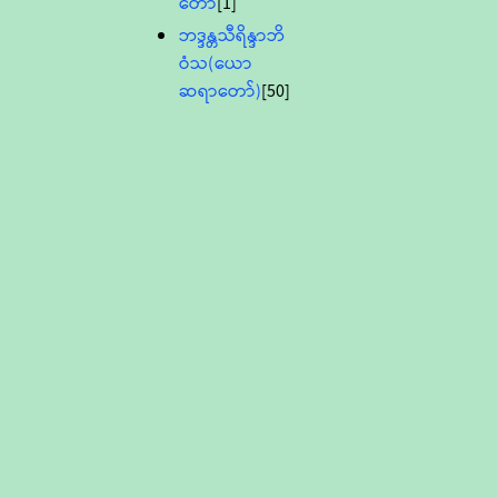
တော်
[1]
ဘဒ္ဒန္တသီရိန္ဒာဘိ
ဝံသ(ယော
ဆရာတော်)
[50]