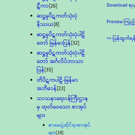
Download ရယ
ဋီကာ
[26]
ဆဋ္ဌမူပိဋကတ်သုံးပုံ
Preview ကြည့်
နိဿယ
[8]
ဆဋ္ဌမူပိဋကတ်သုံးပုံပါဠိ
<< ပြန်ထွက်ရန
တော် မြန်မာပြန်
[32]
ဆဋ္ဌမူပိဋကတ်သုံးပုံပါဠိ
တော် အင်္ဂလိပ်ဘာသာ
ပြန်
[35]
တိပိဋကပါဠိ-မြန်မာ
အဘိဓာန်
[23]
သာသနာရေး၀န်ကြီးဌာန
မှ ထုတ်ဝေသော စာအုပ်
များ
စာမေးပွဲဆိုင်ရာစာအုပ်
များ
[18]