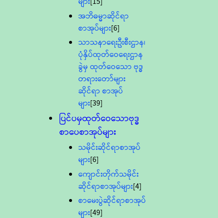
များ
[15]
အဘိဓမ္မာဆိုင်ရာ
စာအုပ်များ
[6]
သာသနာရေးဦးစီးဌာန၊
ပုံနှိပ်ထုတ်ဝေရေးဌာန
ခွဲမှ ထုတ်ဝေသော ဗုဒ္ဓ
တရားတော်များ
ဆိုင်ရာ စာအုပ်
များ
[39]
ပြင်ပမှထုတ်ဝေသောဗုဒ္ဓ
စာပေစာအုပ်များ
သမိုင်းဆိုင်ရာစာအုပ်
များ
[6]
ကျောင်းတိုက်သမိုင်း
ဆိုင်ရာစာအုပ်များ
[4]
စာမေးပွဲဆိုင်ရာစာအုပ်
များ
[49]