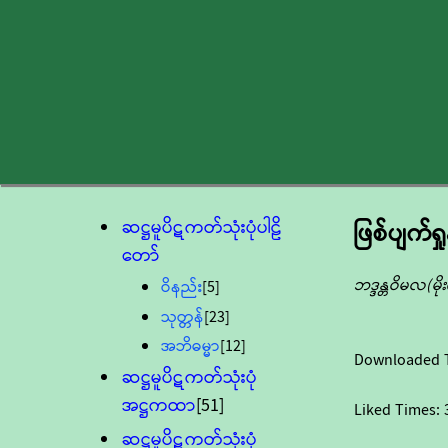
ဆဋ္ဌမူပိဋကတ်သုံးပုံပါဠိ
ဖြစ်ပျက်ရ
တော်
ဘဒ္ဒန္တဝိမလ(မ
ဝိနည်း
[5]
သုတ္တန်
[23]
အဘိဓမ္မာ
[12]
Downloaded 
ဆဋ္ဌမူပိဋကတ်သုံးပုံ
အဋ္ဌကထာ
[51]
Liked Times:
ဆဋ္ဌမူပိဋကတ်သုံးပုံ