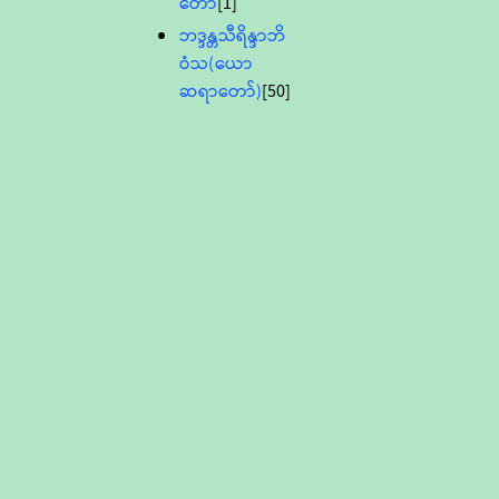
တော်
[1]
ဘဒ္ဒန္တသီရိန္ဒာဘိ
ဝံသ(ယော
ဆရာတော်)
[50]