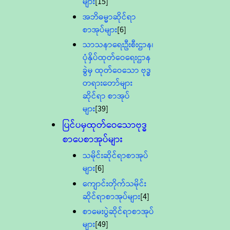
များ
[15]
အဘိဓမ္မာဆိုင်ရာ
စာအုပ်များ
[6]
သာသနာရေးဦးစီးဌာန၊
ပုံနှိပ်ထုတ်ဝေရေးဌာန
ခွဲမှ ထုတ်ဝေသော ဗုဒ္ဓ
တရားတော်များ
ဆိုင်ရာ စာအုပ်
များ
[39]
ပြင်ပမှထုတ်ဝေသောဗုဒ္ဓ
စာပေစာအုပ်များ
သမိုင်းဆိုင်ရာစာအုပ်
များ
[6]
ကျောင်းတိုက်သမိုင်း
ဆိုင်ရာစာအုပ်များ
[4]
စာမေးပွဲဆိုင်ရာစာအုပ်
များ
[49]