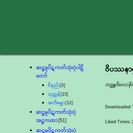
ဆဋ္ဌမူပိဋကတ်သုံးပုံပါဠိ
ဝိပဿနာရှုဖ
တော်
ဘဒ္ဒန္တဝိမလ(မ
ဝိနည်း
[5]
သုတ္တန်
[23]
အဘိဓမ္မာ
[12]
Downloaded 
ဆဋ္ဌမူပိဋကတ်သုံးပုံ
အဋ္ဌကထာ
[51]
Liked Times:
ဆဋ္ဌမူပိဋကတ်သုံးပုံ