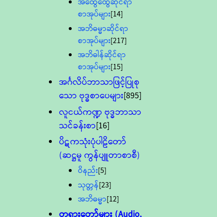
အထွေထွေဆိုင်ရာ
စာအုပ်များ
[14]
အဘိဓမ္မာဆိုင်ရာ
စာအုပ်များ
[217]
အဘိဓါန်ဆိုင်ရာ
စာအုပ်များ
[15]
အင်္ဂလိပ်ဘာသာဖြင့်ပြုစု
သော ဗုဒ္ဓစာပေများ
[895]
လူငယ်ကဏ္ဍ ဗုဒ္ဓဘာသာ
သင်ခန်းစာ
[16]
ပိဋကသုံးပုံပါဠိတော်
(ဆဋ္ဌမူ ကွန်ပျူတာစာစီ)
ဝိနည်း
[5]
သုတ္တန်
[23]
အဘိဓမ္မာ
[12]
တရားတော်များ (Audio,