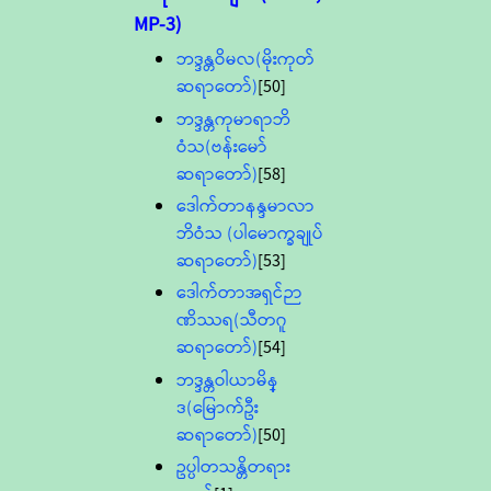
MP-3)
ဘဒ္ဒန္တဝိမလ(မိုးကုတ်
ဆရာတော်)
[50]
ဘဒ္ဒန္တကုမာရာဘိ
ဝံသ(ဗန်းမော်
ဆရာတော်)
[58]
ဒေါက်တာနန္ဒမာလာ
ဘိဝံသ (ပါမောက္ခချုပ်
ဆရာတော်)
[53]
ဒေါက်တာအရှင်ဉာ
ဏိဿရ(သီတဂူ
ဆရာတော်)
[54]
ဘဒ္ဒန္တဝါယာမိန္
ဒ(မြောက်ဦး
ဆရာတော်)
[50]
ဥပ္ပါတသန္တိတရား