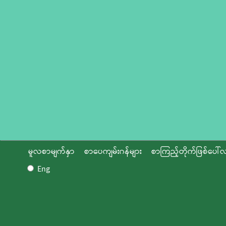
မူလစာမျက်နှာ
စာပေကျမ်းဂန်များ
စာကြည့်တိုက်ဖြစ်ပေါ်လ
Eng