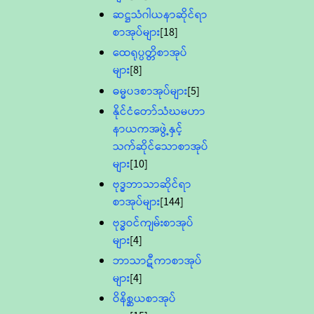
ဆဋ္ဌသံဂါယနာဆိုင်ရာ
စာအုပ်များ
[18]
ထေရုပ္ပတ္တိစာအုပ်
များ
[8]
ဓမ္မပဒစာအုပ်များ
[5]
နိုင်ငံတော်သံဃမဟာ
နာယကအဖွဲ့နှင့်
သက်ဆိုင်သောစာအုပ်
များ
[10]
ဗုဒ္ဓဘာသာဆိုင်ရာ
စာအုပ်များ
[144]
ဗုဒ္ဓဝင်ကျမ်းစာအုပ်
များ
[4]
ဘာသာဋီကာစာအုပ်
များ
[4]
ဝိနိစ္ဆယစာအုပ်