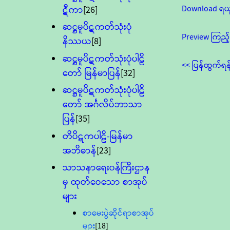
Download ရယ
ဋီကာ
[26]
ဆဋ္ဌမူပိဋကတ်သုံးပုံ
Preview ကြည့်
နိဿယ
[8]
ဆဋ္ဌမူပိဋကတ်သုံးပုံပါဠိ
<< ပြန်ထွက်ရန
တော် မြန်မာပြန်
[32]
ဆဋ္ဌမူပိဋကတ်သုံးပုံပါဠိ
တော် အင်္ဂလိပ်ဘာသာ
ပြန်
[35]
တိပိဋကပါဠိ-မြန်မာ
အဘိဓာန်
[23]
သာသနာရေး၀န်ကြီးဌာန
မှ ထုတ်ဝေသော စာအုပ်
များ
စာမေးပွဲဆိုင်ရာစာအုပ်
များ
[18]