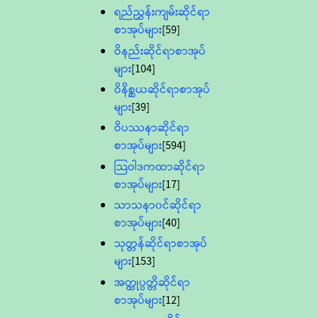
ရည်ညွှန်းကျမ်းဆိုင်ရာ
စာအုပ်များ
[59]
ဝိနည်းဆိုင်ရာစာအုပ်
များ
[104]
ဝိနိစ္ဆယဆိုင်ရာစာအုပ်
များ
[39]
ဝိပဿနာဆိုင်ရာ
စာအုပ်များ
[594]
သြဝါဒကထာဆိုင်ရာ
စာအုပ်များ
[17]
သာသနာ၀င်ဆိုင်ရာ
စာအုပ်များ
[40]
သုတ္တန်ဆိုင်ရာစာအုပ်
များ
[153]
အတ္ထုပ္ပတ္တိဆိုင်ရာ
စာအုပ်များ
[12]