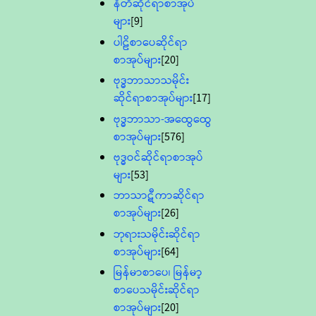
နီတိဆိုင်ရာစာအုပ်
များ
[9]
ပါဠိစာပေဆိုင်ရာ
စာအုပ်များ
[20]
ဗုဒ္ဓဘာသာသမိုင်း
ဆိုင်ရာစာအုပ်များ
[17]
ဗုဒ္ဓဘာသာ-အထွေထွေ
စာအုပ်များ
[576]
ဗုဒ္ဓဝင်ဆိုင်ရာစာအုပ်
များ
[53]
ဘာသာဋီကာဆိုင်ရာ
စာအုပ်များ
[26]
ဘုရားသမိုင်းဆိုင်ရာ
စာအုပ်များ
[64]
မြန်မာစာပေ၊ မြန်မာ့
စာပေသမိုင်းဆိုင်ရာ
စာအုပ်များ
[20]