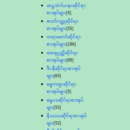
ဆဋ္ဌသံဂါယနာဆိုင်ရာ
စာအုပ်များ
[5]
ဇာတ်၀တ္ထုဆိုင်ရာ
စာအုပ်များ
[55]
တရားတော်ဆိုင်ရာ
စာအုပ်များ
[186]
ထေရုပ္ပတ္တိဆိုင်ရာ
စာအုပ်များ
[69]
ဒီပနီဆိုင်ရာစာအုပ်
များ
[65]
ဓမ္မကဗျာဆိုင်ရာ
စာအုပ်များ
[5]
ဓမ္မပဒဆိုင်ရာစာအုပ်
များ
[55]
နိဿယဆိုင်ရာစာအုပ်
များ
[52]