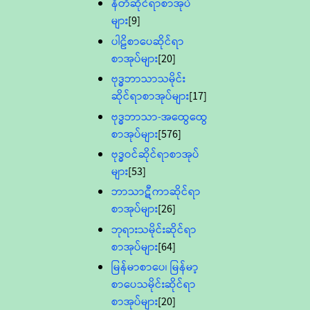
နီတိဆိုင်ရာစာအုပ်
များ
[9]
ပါဠိစာပေဆိုင်ရာ
စာအုပ်များ
[20]
ဗုဒ္ဓဘာသာသမိုင်း
ဆိုင်ရာစာအုပ်များ
[17]
ဗုဒ္ဓဘာသာ-အထွေထွေ
စာအုပ်များ
[576]
ဗုဒ္ဓဝင်ဆိုင်ရာစာအုပ်
များ
[53]
ဘာသာဋီကာဆိုင်ရာ
စာအုပ်များ
[26]
ဘုရားသမိုင်းဆိုင်ရာ
စာအုပ်များ
[64]
မြန်မာစာပေ၊ မြန်မာ့
စာပေသမိုင်းဆိုင်ရာ
စာအုပ်များ
[20]