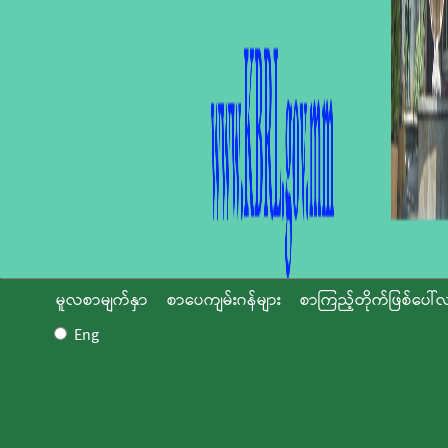
မူလစာမျက်နှာ
စာပေကျမ်းဂန်များ
စာကြည့်တိုက်ဖြစ်ပေါ်လ
Eng