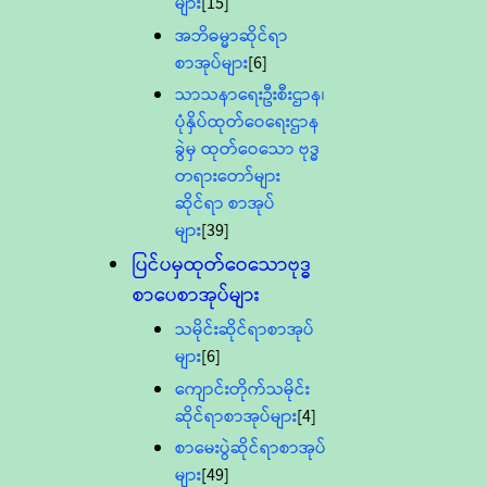
များ
[15]
အဘိဓမ္မာဆိုင်ရာ
စာအုပ်များ
[6]
သာသနာရေးဦးစီးဌာန၊
ပုံနှိပ်ထုတ်ဝေရေးဌာန
ခွဲမှ ထုတ်ဝေသော ဗုဒ္ဓ
တရားတော်များ
ဆိုင်ရာ စာအုပ်
များ
[39]
ပြင်ပမှထုတ်ဝေသောဗုဒ္ဓ
စာပေစာအုပ်များ
သမိုင်းဆိုင်ရာစာအုပ်
များ
[6]
ကျောင်းတိုက်သမိုင်း
ဆိုင်ရာစာအုပ်များ
[4]
စာမေးပွဲဆိုင်ရာစာအုပ်
များ
[49]