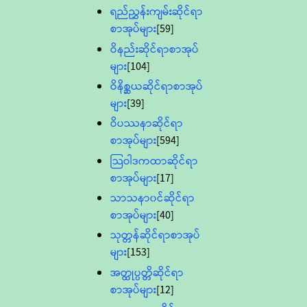
ရည်ညွှန်းကျမ်းဆိုင်ရာ
စာအုပ်များ
[59]
ဝိနည်းဆိုင်ရာစာအုပ်
များ
[104]
ဝိနိစ္ဆယဆိုင်ရာစာအုပ်
များ
[39]
ဝိပဿနာဆိုင်ရာ
စာအုပ်များ
[594]
သြဝါဒကထာဆိုင်ရာ
စာအုပ်များ
[17]
သာသနာ၀င်ဆိုင်ရာ
စာအုပ်များ
[40]
သုတ္တန်ဆိုင်ရာစာအုပ်
များ
[153]
အတ္ထုပ္ပတ္တိဆိုင်ရာ
စာအုပ်များ
[12]