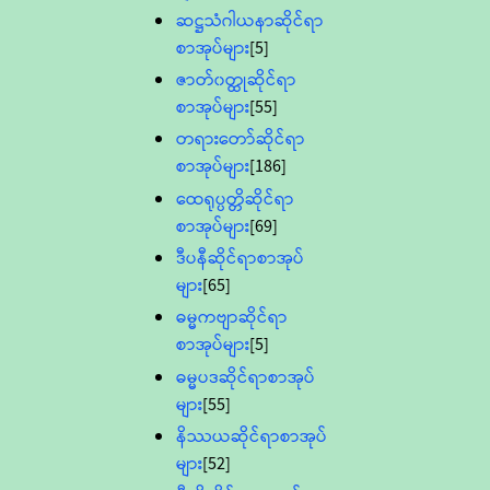
ဆဋ္ဌသံဂါယနာဆိုင်ရာ
စာအုပ်များ
[5]
ဇာတ်၀တ္ထုဆိုင်ရာ
စာအုပ်များ
[55]
တရားတော်ဆိုင်ရာ
စာအုပ်များ
[186]
ထေရုပ္ပတ္တိဆိုင်ရာ
စာအုပ်များ
[69]
ဒီပနီဆိုင်ရာစာအုပ်
များ
[65]
ဓမ္မကဗျာဆိုင်ရာ
စာအုပ်များ
[5]
ဓမ္မပဒဆိုင်ရာစာအုပ်
များ
[55]
နိဿယဆိုင်ရာစာအုပ်
များ
[52]