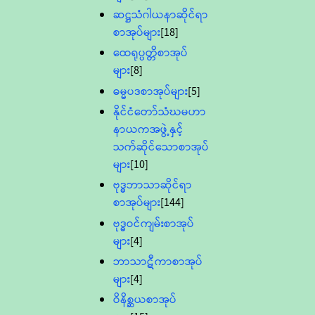
ဆဋ္ဌသံဂါယနာဆိုင်ရာ
စာအုပ်များ
[18]
ထေရုပ္ပတ္တိစာအုပ်
များ
[8]
ဓမ္မပဒစာအုပ်များ
[5]
နိုင်ငံတော်သံဃမဟာ
နာယကအဖွဲ့နှင့်
သက်ဆိုင်သောစာအုပ်
များ
[10]
ဗုဒ္ဓဘာသာဆိုင်ရာ
စာအုပ်များ
[144]
ဗုဒ္ဓဝင်ကျမ်းစာအုပ်
များ
[4]
ဘာသာဋီကာစာအုပ်
များ
[4]
ဝိနိစ္ဆယစာအုပ်