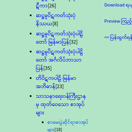
Download ရယ
ဋီကာ
[26]
ဆဋ္ဌမူပိဋကတ်သုံးပုံ
Preview ကြည့်
နိဿယ
[8]
ဆဋ္ဌမူပိဋကတ်သုံးပုံပါဠိ
<< ပြန်ထွက်ရန
တော် မြန်မာပြန်
[32]
ဆဋ္ဌမူပိဋကတ်သုံးပုံပါဠိ
တော် အင်္ဂလိပ်ဘာသာ
ပြန်
[35]
တိပိဋကပါဠိ-မြန်မာ
အဘိဓာန်
[23]
သာသနာရေး၀န်ကြီးဌာန
မှ ထုတ်ဝေသော စာအုပ်
များ
စာမေးပွဲဆိုင်ရာစာအုပ်
များ
[18]