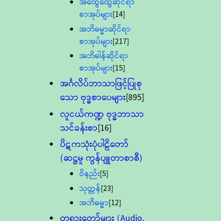
အထွေထွေဆိုင်ရာ
စာအုပ်များ
[14]
အဘိဓမ္မာဆိုင်ရာ
စာအုပ်များ
[217]
အဘိဓါန်ဆိုင်ရာ
စာအုပ်များ
[15]
အင်္ဂလိပ်ဘာသာဖြင့်ပြုစု
သော ဗုဒ္ဓစာပေများ
[895]
လူငယ်ကဏ္ဍ ဗုဒ္ဓဘာသာ
သင်ခန်းစာ
[16]
ပိဋကသုံးပုံပါဠိတော်
(ဆဋ္ဌမူ ကွန်ပျူတာစာစီ)
ဝိနည်း
[5]
သုတ္တန်
[23]
အဘိဓမ္မာ
[12]
တရားတော်များ (Audio,