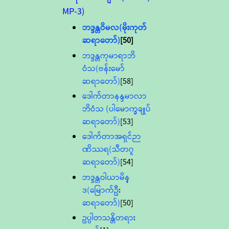
MP-3)
ဘဒ္ဒန္တဝိမလ(မိုးကုတ်
ဆရာတော်)
[50]
ဘဒ္ဒန္တကုမာရာဘိ
ဝံသ(ဗန်းမော်
ဆရာတော်)
[58]
ဒေါက်တာနန္ဒမာလာ
ဘိဝံသ (ပါမောက္ခချုပ်
ဆရာတော်)
[53]
ဒေါက်တာအရှင်ဉာ
ဏိဿရ(သီတဂူ
ဆရာတော်)
[54]
ဘဒ္ဒန္တဝါယာမိန္
ဒ(မြောက်ဦး
ဆရာတော်)
[50]
ဥပ္ပါတသန္တိတရား