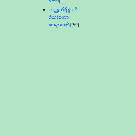
တော်
[1]
ဘဒ္ဒန္တသီရိန္ဒာဘိ
ဝံသ(ယော
ဆရာတော်)
[50]