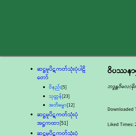
ဆဋ္ဌမူပိဋကတ်သုံးပုံပါဠိ
ဝိပဿနာရှုဖ
တော်
ဘဒ္ဒန္တဝိမလ(မ
ဝိနည်း
[5]
သုတ္တန်
[23]
အဘိဓမ္မာ
[12]
Downloaded 
ဆဋ္ဌမူပိဋကတ်သုံးပုံ
အဋ္ဌကထာ
[51]
Liked Times:
ဆဋ္ဌမူပိဋကတ်သုံးပုံ