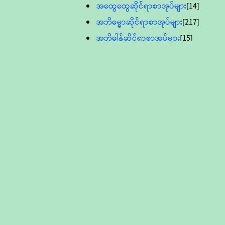
အထွေထွေဆိုင်ရာစာအုပ်များ
[14]
အဘိဓမ္မာဆိုင်ရာစာအုပ်များ
[217]
အဘိဓါန်ဆိုင်ရာစာအုပ်များ
[15]
အင်္ဂလိပ်ဘာသာဖြင့်ပြုစုသော ဗုဒ္ဓ
စာပေများ
[895]
လူငယ်ကဏ္ဍ ဗုဒ္ဓဘာသာ
သင်ခန်းစာ
[16]
ပိဋကသုံးပုံပါဠိတော် (ဆဋ္ဌမူ
ကွန်ပျူတာစာစီ)
ဝိနည်း
[5]
သုတ္တန်
[23]
အဘိဓမ္မာ
[12]
တရားတော်များ (Audio, MP-3)
ဘဒ္ဒန္တဝိမလ(မိုးကုတ်ဆရာတော်)