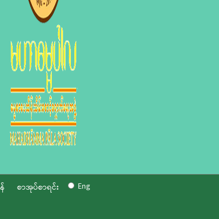
Eng
န်
စာအုပ်စာရင်း