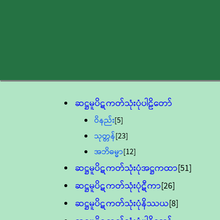
ဆဋ္ဌမူပိဋကတ်သုံးပုံပါဠိတော်
ဝိနည်း
[5]
သုတ္တန်
[23]
အဘိဓမ္မာ
[12]
ဆဋ္ဌမူပိဋကတ်သုံးပုံအဋ္ဌကထာ
[51]
ဆဋ္ဌမူပိဋကတ်သုံးပုံဋီကာ
[26]
ဆဋ္ဌမူပိဋကတ်သုံးပုံနိဿယ
[8]