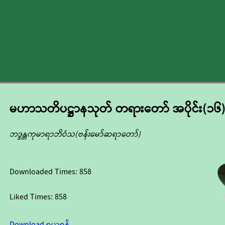
မဟာသတိပဋ္ဌာနသုတ် တရားတော် အပိုင်း(၁၆)
ဘဒ္ဒန္တကုမာရာဘိဝံသ(ဗန်းမော်ဆရာတော်)
Downloaded Times:
858
Liked Times:
858
Download ရယူရန်