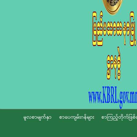
မူလစာမျက်နှာ
စာပေကျမ်းဂန်များ
စာကြည့်တိုက်ဖြစ်