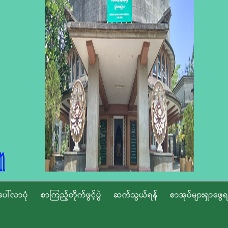
ပေါ်လာပုံ
စာကြည့်တိုက်ဖွင့်ပွဲ
ဆက်သွယ်ရန်
စာအုပ်များရှာဖွေရ