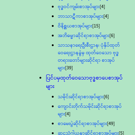
ဗုဒ္ဓဝင်ကျမ်းစာအုပ်များ
[4]
ဘာသာဋီကာစာအုပ်များ
[4]
ဝိနိစ္ဆယစာအုပ်များ
[15]
အဘိဓမ္မာဆိုင်ရာစာအုပ်များ
[6]
သာသနာရေးဦးစီးဌာန၊ ပုံနှိပ်ထုတ်
ဝေရေးဌာနခွဲမှ ထုတ်ဝေသော ဗုဒ္ဓ
တရားတော်များဆိုင်ရာ စာအုပ်
များ
[39]
ပြင်ပမှထုတ်ဝေသောဗုဒ္ဓစာပေစာအုပ်
များ
သမိုင်းဆိုင်ရာစာအုပ်များ
[6]
ကျောင်းတိုက်သမိုင်းဆိုင်ရာစာအုပ်
များ
[4]
စာမေးပွဲဆိုင်ရာစာအုပ်များ
[49]
ဆဋ္ဌသံဂါယနာဆိုင်ရာစာအုပ်များ
[5]