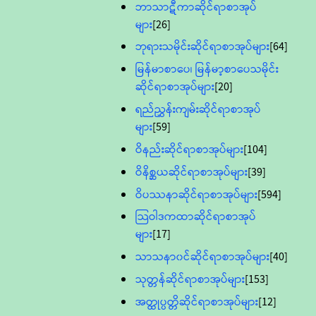
ဘာသာဋီကာဆိုင်ရာစာအုပ်
များ
[26]
ဘုရားသမိုင်းဆိုင်ရာစာအုပ်များ
[64]
မြန်မာစာပေ၊ မြန်မာ့စာပေသမိုင်း
ဆိုင်ရာစာအုပ်များ
[20]
ရည်ညွှန်းကျမ်းဆိုင်ရာစာအုပ်
များ
[59]
ဝိနည်းဆိုင်ရာစာအုပ်များ
[104]
ဝိနိစ္ဆယဆိုင်ရာစာအုပ်များ
[39]
ဝိပဿနာဆိုင်ရာစာအုပ်များ
[594]
သြဝါဒကထာဆိုင်ရာစာအုပ်
များ
[17]
သာသနာ၀င်ဆိုင်ရာစာအုပ်များ
[40]
သုတ္တန်ဆိုင်ရာစာအုပ်များ
[153]
အတ္ထုပ္ပတ္တိဆိုင်ရာစာအုပ်များ
[12]